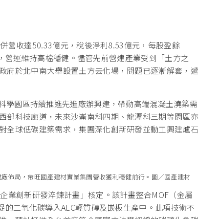
營收達50.33億元，稅後淨利8.53億元，每股盈餘
本持平，營運維持高檔穩健。儘管先前營建產業受到「土方之
政府於北中南大舉設置土方去化場，問題已逐漸解套，遞
各科學園區持續推進先進廠辦興建，帶動高端混凝土澆築需
西部科技廊道，未來沙崙南科四期、龍潭科三期等園區亦
對全球低碳建築需求，集團深化創新研發並動工興建爐石
建廠佈局，帶旺國產建材實業集團營收獲利穩健前行。圖／國產建材
+企業創新研發淬鍊計畫」核定。該計畫整合MOF（金屬
捉的二氧化碳導入ALC輕質磚及嵌板生產中。此項技術不