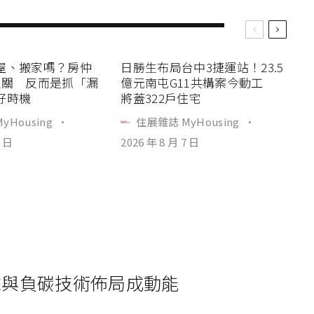
屋、搬家嗎？房仲
日勝生布局台中3捷運站！23.5
過關 反而是抓「漏
億元南屯G11共構案今動工
好時機
將蓋322戶住宅
yHousing
·
住展雜誌 MyHousing
·
7 日
2026 年 8 月 7 日
需求與負碳技術佈局成動能