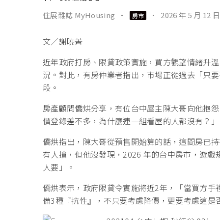
住展雜誌 MyHousing
·
·
2026 年 5 月 12 日
房市
文／謝曉菁
近年政府打房、限貸政策實施，買方觀望情緒升溫
況。對此，有房仲業者指出，市場正從過去「只要
段。
房產顧問僑烘
分享，有位台中屋主陳大哥向他抱怨
價登錄差不多，為什麼連一組看屋的人都沒有？」
僑烘指出，陳大哥從預售開始算的話，這間房已持
有人搶，但他沒發現，2026 年的台中房市，遊
人要」。
僑烘表示，政府限貸令實施將近2年，「當買方手
備3種『抗性』，不只要考慮降價，更要考慮這是