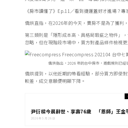
《房市讀懂了》Ep.11／看到捷運蓋好才進場？
僑烘直指，在2026年的今天，賣房不是為了獲利
第三類則是「隱形成本高、具格局瑕疵之物件」，
忽略，但在現階段市場中，買方對產品條件檢視更
僑烘指出，2026 年的台中房市，遊戲規則已
僑烘提到，以他近期的帶看經驗，部分買方即使對
較差，成交意願便明顯下降。
尹衍樑今晨辭世、享壽76歲 「恩師」王金
2026 年 5 月 26 日