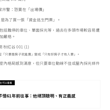
專家示警：恐買在「出場價」
，是為了買一張「資金逃生門票」。
包括難停的車位、單面採光等，過去在多頭市場較容易遭
加嚴格。
經從「只要是房子就能賣」變成「只有好房子才有人要」。
室內格局感到滿意，但只要車位動線不佳或屋內採光條件
也可以看看
平憶61年前往事：他絕頂聰明、有正義感