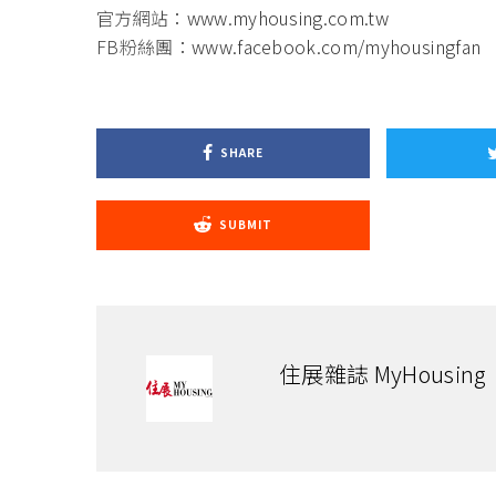
官方網站：
www.myhousing.com.tw
FB粉絲團：
www.facebook.com/myhousingfan
SHARE
SUBMIT
住展雜誌 MyHousing