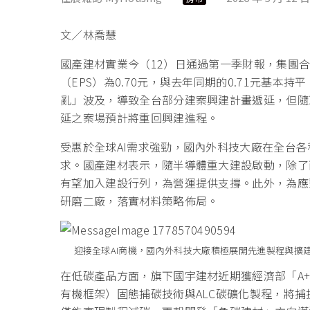
文／林喬慧
國產建材實業今（12）日通過第一季財報，集團合併
（EPS）為0.70元，與去年同期的0.71元基
亂」波及，導致全台部分建案興建計畫遞延，但隨
延之案場預計將重回興建進程。
受惠於全球AI需求強勁，國內外科技大廠在全台
求。國產建材表示，隨半導體重大建設啟動，除了
有望加入建設行列，為營運提供支撐。此外，為應
研磨二廠，落實材料策略佈局。
迎接全球AI商機，國內外科技大廠積極展開先進製程與擴
在低碳產品方面，旗下國宇建材近期獲經濟部「A
有機框架）固態捕碳技術與ALC碳礦化製程，將捕