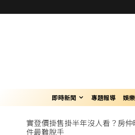
即時新聞
專題報導
娛
實登價掛售掛半年沒人看？房仲
件最難脫手