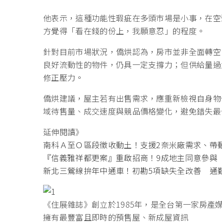
他表示，這種功能性瑕疵在多頭市場是小事，在空
方覺得「看在錢的份上，我願意忍」的程度。
針對目前市場狀況，僑烘認為，房市並非全面轉空
良好流動性的物件，仍具一定支撐力；但供給量過
修正壓力。
僑烘建議，屋主若有出售需求，應重新檢視自身物
域待售量、成交速度與競品價格變化，避免錯失最
延伸閱讀》
南科Ａ至Ｏ區段徵收動土！支援2奈米廠需求、帶
『信義雅祥都更案』重啟招商！9成地主同意參與 
新北三鶯線拚年中通車！初勘5項缺失全改善 通勤
《住展雜誌》創立於1985年，是全台第一家房產
擁有最豐富且即時的預售屋、新成屋資訊