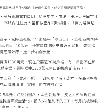
要車位動線不佳或屋內採光條件較差，成交意願便明顯下降。
，部分新興重劃區因供給量集中，市場上出現大量同質性
同一區域內往往有大量相似產品同時銷售，「買方選擇增
案子，當時該社區半年來幾乎「零成交」，且社區內同時
，每坪降了10萬元，使該區域價格支撐逐漸鬆動。僑烘指
情定錨效應，進一步加劇賣壓。
價1330萬元，現在只要這20幾戶裡，有一戶撐不住斷
就遭定錨，到時候連1230萬元售出的機會都沒有。」
主認為「不賣就不賠」，卻忽略了時間成本。在高利率與
成本持續增加，實際上仍在侵蝕資產。
2.5萬元，時間拖越久，本金虧越多；反之，如果現在願
若將這筆資金活化，投入6%殖利率的ETF，每月的被動收
達 3.5 萬元。