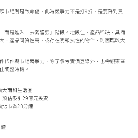
頭市場則是致命傷，此時競爭力不是打9折，是要降到買
，而是進入「去弱留強」階段。地段佳、產品稀缺、具備
大、產品同質性高，或存在明顯抗性的物件，則面臨較大
件條件與市場競爭力，除了參考實價登錄外，也需觀察區
佳調整時機。
動大南科生活圈
預估吸引29億元投資
北市省20分鐘
媒體