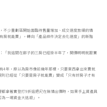
，不少重劃區開始面臨待售量增加、成交速度放緩的情
有房就能賣」，轉向「產品條件決定去化速度」的新階
：「我這間在廍子的三房已經掛半年了，開價明明就跟實
有4年，原以為房市像前幾年那樣，只要東西拿出來賣就
戲規則已經從「只要是房子就能賣」變成「只有好房子才有
裡都拿著實登打9折這把尺在無情出價時，如果手上資產具
否為一場資金大逃殺」。