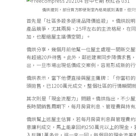
僑烘提到，部分買方即使對室內格局感到滿意，但只
首先是「社區多殺多語境品降價追殺」。僑烘說明
產品競爭，尤其兩房、25坪左右的主流格局，在
加，也壓縮屋主議價空間」。
僑烘分享，幾個月前他幫一位屋主處理一間新交屋
有超過20戶待售。此外，鄰近建案同步降價求售
出，一旦市場出現低價成交案例，容易形成新的行
僑烘表示，當下他便直接與屋主攤牌：「你當初的買
頭拋售，已1200萬元成交，整個社區的行情瞬間
其次則是「現金流壓力」問題。僑烘指出，不少屋
長時間銷售周期下，每月房貸利息、管理費與持有
僑烘幫上述屋主估算，若每月房貸利息與管理費約
意讓利成交，馬上能拿回約250萬元以上的現金，
入反賺1萬多元，這一來一回，每個月的現金流差距高