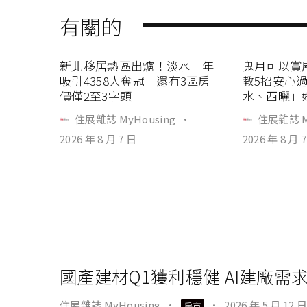
有關的
新北移居熱區出爐！淡水一年
鬼月可以賞
吸引4358人奪冠 還有3區房
教5招安心
價僅2至3字頭
水、西曬」
住展雜誌 MyHousing
·
住展雜誌 M
2026 年 8 月 7 日
2026 年 8 月 
國產建材Q1獲利穩健 AI建廠
住展雜誌 MyHousing
·
·
2026 年 5 月 12 日
房市