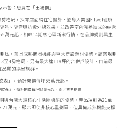
專家示警：恐買在「出場價」
3房格局，採零店面純住宅設計，並導入美國Fitwel健康
，提升隔熱、隔音與抗紫外線效果，並改善室內溫差造成的結露
55萬元起，相較14期核心區新案行情，在品牌規劃與生
重劃區，兼具成熟商圈機能與重大建設題材優勢。該案規劃
、3至4房格局，另有最大達118坪的合併戶設計，目前最
居住品質的換屋族群。
樘歐森』，預計開價每坪55萬元起。圖／業者提供
期與台灣大道核心生活圈機能的優勢，產品規劃為21至
8.21萬元，顯示即使非核心重劃區，但具備成熟機能支撐