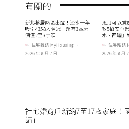
有關的
新北移居熱區出爐！淡水一年
鬼月可以賞
吸引4358人奪冠 還有3區房
教5招安心
價僅2至3字頭
水、西曬」
住展雜誌 MyHousing
·
住展雜誌 M
2026 年 8 月 7 日
2026 年 8 月 
社宅婚育戶新納7至17歲家庭
請」