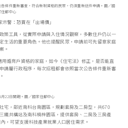
公告條件重新審查，符合新制資格的民眾，仍須重新送件申請。圖／國
家住都中心
專家示警：恐買在「出場價」
政策工具，從實際申請與入住情況觀察，多數住戶仍以一
定生活的重要角色。他也提醒民眾，申請前可先留意家庭
案。
適用婚育戶資格的家庭，如今《住宅法》修正，是否能直
申請屬行政程序，每次招租都會依照當次公告條件重新審
。
5月22日開跑。圖／國家住都中心
社宅，鄰近南科台南園區，規劃套房及二房型，共670
三鐵共構站及南科楠梓園區，提供套房、二房及三房產
圈內，可望支援科技產業就業人口居住需求。