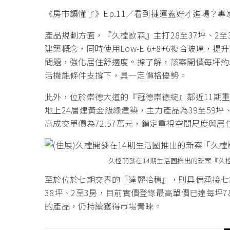
《房市讀懂了》Ep.11／看到捷運蓋好才進場？
產品規劃方面，『久樘歐森』主打28至37坪、2至
建築概念，同時使用Low-E 6+8+6複合玻璃
問題，強化居住舒適度。據了解，該案開價每坪約
活機能條件支撐下，具一定價格優勢。
此外，位於崇德大道的『冠德崇德綻』鄰近11期
地上24層建黃金級綠建築，主力產品為39至59坪
高成交單價為72.57萬元，鎖定重視空間尺度與
久樘開發在14期生活圈推出的新案『久
至於位於七期交界的『達麗拾穗』，則具備承接七
38坪、2至3房，目前實價登錄最高單價已達每坪7
的產品，仍持續獲得市場青睞。