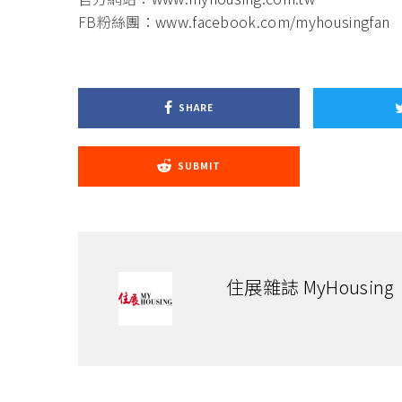
FB粉絲團：
www.facebook.com/myhousingfan
SHARE
SUBMIT
住展雜誌 MyHousing