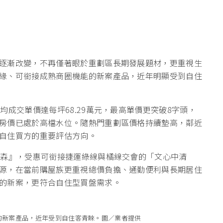
逐漸改變，不再僅著眼於重劃區長期發展題材，更重視生
緣、可銜接成熟商圈機能的新案產品，近年明顯受到自住
均成交單價達每坪68.29萬元，最高單價更突破8字頭，
房價已處於高檔水位。隨熱門重劃區價格持續墊高，鄰近
自住買方的重要評估方向。
歐森』，受惠可銜接捷運綠線與橘線交會的「文心中清
源，在當前購屋族更重視總價負擔、通勤便利與長期居住
的新案，更符合自住型買盤需求。
的新案產品，近年受到自住客青睞。圖／業者提供