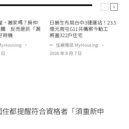
屋、搬家嗎？房仲
日勝生布局台中3捷運站！23.5
過關 反而是抓「漏
億元南屯G11共構案今動工
好時機
將蓋322戶住宅
yHousing
·
住展雜誌 MyHousing
·
7 日
2026 年 8 月 7 日
！國住都提醒符合資格者「須重新申