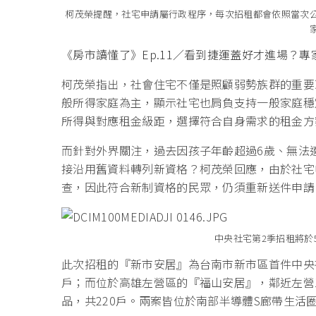
柯茂榮提醒，社宅申請屬行政程序，每次招租都會依照當次
《房市讀懂了》Ep.11／看到捷運蓋好才進場？
柯茂榮指出，社會住宅不僅是照顧弱勢族群的重要
般所得家庭為主，顯示社宅也肩負支持一般家庭穩
所得與對應租金級距，選擇符合自身需求的租金方
而針對外界關注，過去因孩子年齡超過6歲、無法
接沿用舊資料轉列新資格？柯茂榮回應，由於社宅
查，因此符合新制資格的民眾，仍須重新送件申請
中央社宅第2季招租將於
此次招租的『新市安居』為台南市新市區首件中央
戶；而位於高雄左營區的『福山安居』，鄰近左營
品，共220戶。兩案皆位於南部半導體S廊帶生活