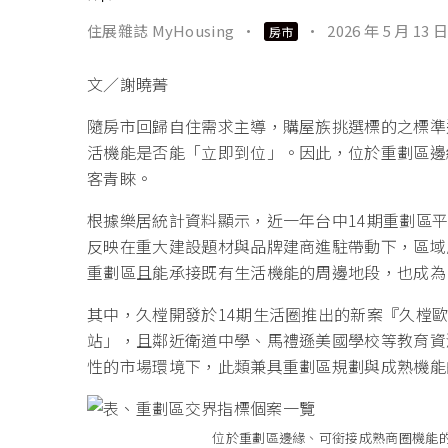
住展雜誌 MyHousing
·
·
2026 年 5 月 13 日
房市
文／謝曉菁
隨房市回歸自住需求主導，購屋族挑選標的之標準
活機能是否能「立即到位」。因此，位於重劃區邊
客青睞。
根據樂居統計資料顯示，近一年台中14期重劃區平
反映在重大建設題材與品牌建商進駐帶動下，區域
重劃區且能承接既有生活機能的周邊地段，也成為
其中，久樘開發於14期生活圈推出的新案『久樘
站」，且鄰近衛道中學、馬禮遜美國學校等教育資
性的市場環境下，此類兼具重劃區規劃與成熟機能
位於重劃區邊緣、可銜接成熟商圈機能