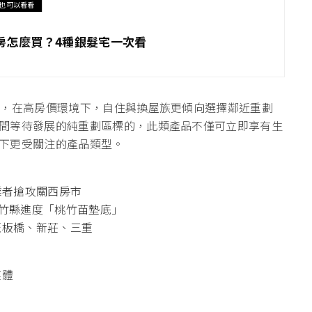
也可以看看
房怎麼買？4種銀髮宅一次看
析，在高房價環境下，自住與換屋族更傾向選擇鄰近重劃
間等待發展的純重劃區標的，此類產品不僅可立即享有生
下更受關注的產品類型。
業者搶攻關西房市
新竹縣進度「桃竹苗墊底」
旺板橋、新莊、三重
媒體