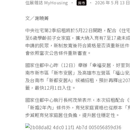
住展雜誌 MyHousing
·
·
2026 年 5 月 13 日
房市
文／謝曉菁
中央社宅第2季招租將於5月22日開跑，配合《住
至6歲學齡前子女家庭，擴大納入育有7至17歲
申請的民眾，新制放寬後符合資格是否須重新送件
會依照當次公告條件重新審查。
國家住都中心昨（12日）舉辦「幸福安居．好室到
南市新市區「新市安居」及高雄市左營區「福山安
及台南市「新都安居A」候補招租，預計再釋出207戶
籤，最快12月1日入住。
國家住都中心執行長柯茂榮表示，本次招租配合《
「新婚2年內」條件外，育兒家庭資格也從原本「
步減輕育兒家庭居住負擔，提升居住穩定性。