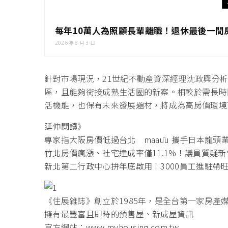
每年10萬人為照顧長輩離職！退休最後一間
2026 年 8 月 3 日
針對市場現況，21世紀不動產資深經理沈政興分
區，且能夠銜接成熟生活圈的新案。相較於需長時
活機能，也保有未來發展題材，將成為高房價環境
延伸閱讀》
專家指大阪房價低過台北 maaūu 攜手日本龍頭
竹北房價瘋漲、社宅達成率僅11.1%！議員質疑
新北第二行政中心拚年底啟用！3000員工進駐帶
《住展雜誌》創立於1985年，是全台第一家房產
擁有最豐富且即時的預售屋、新成屋資訊
官方網站：
www.myhousing.com.tw