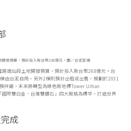
部
開發預算，預計投入新台幣268億元。圖／台泥官網
隆路逸仙段土地開發預算，預計投入新台幣268億元。台
棟由台泥自用，另外2棟則預計出租或出售，規劃於2031
廠，未來將轉型為綠色新地標Tower Urban
以「國際雙白金、台灣雙鑽石」四大規格為標竿，打造世界
近完成