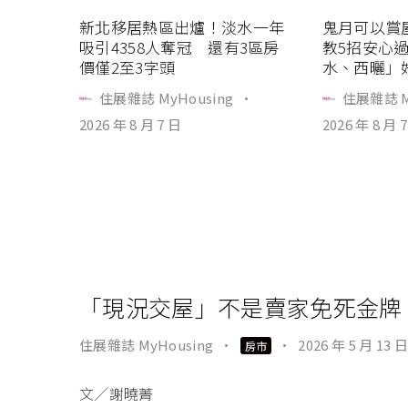
新北移居熱區出爐！淡水一年
鬼月可以賞
吸引4358人奪冠 還有3區房
教5招安心
價僅2至3字頭
水、西曬」
住展雜誌 MyHousing
·
住展雜誌 M
2026 年 8 月 7 日
2026 年 8 月 
「現況交屋」不是賣家免死金牌
住展雜誌 MyHousing
·
·
2026 年 5 月 13 日
房市
文／謝曉菁