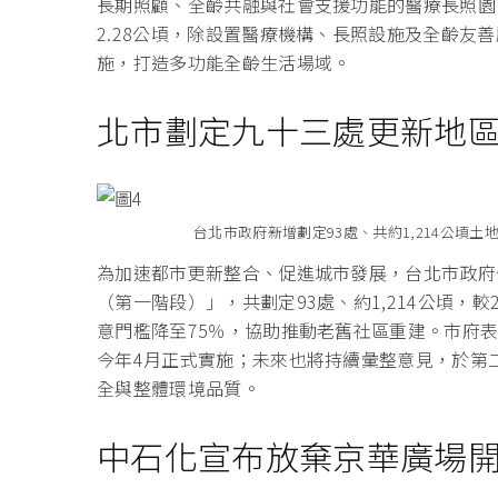
長期照顧、全齡共融與社會支援功能的醫療長照園
2.28公頃，除設置醫療機構、長照設施及全齡友
施，打造多功能全齡生活場域。
北市劃定九十三處更新地
台北市政府新增劃定93處、共約1,214公頃
為加速都市更新整合、促進城市發展，台北市政府
（第一階段）」，共劃定93處、約1,214公頃，較
意門檻降至75％，協助推動老舊社區重建。市府
今年4月正式實施；未來也將持續彙整意見，於第
全與整體環境品質。
中石化宣布放棄京華廣場