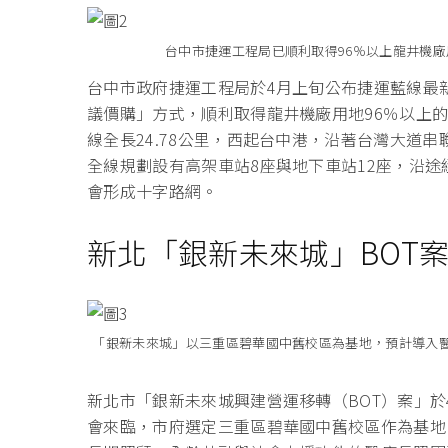
台中市捷運工程局已順利取得96％以上龍井機
台中市政府捷運工程局於4月上旬公布捷運藍線最
議價購」方式，順利取得龍井機廠用地96％以上
線全長24.78公里，西起台中港，沿著台灣大道
全線規劃設有高架車站8座與地下車站12座，沿
會形成十字路網。
新北「銀新未來城」BOT
「銀新未來城」以三重區碧華國中舊校區為基地，預計導入
新北市「銀新未來城興建營運移轉（BOT）案」
會來臨，市府選定三重區碧華國中舊校區作為基地