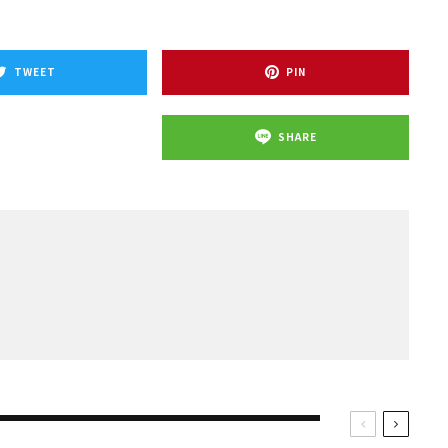
TWEET
PIN
SHARE