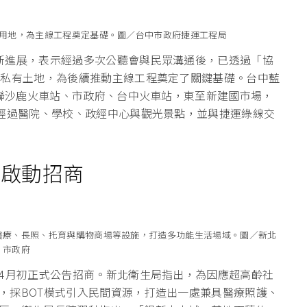
廠用地，為主線工程奠定基礎。圖／台中市政府捷運工程局
新進展，表示經過多次公聽會與民眾溝通後，已透過「協
的私有土地，為後續推動主線工程奠定了關鍵基礎。台中藍
串聯沙鹿火車站、市政府、台中火車站，東至新建國市場，
途經過醫院、學校、政經中心與觀光景點，並與捷運綠線交
案啟動招商
醫療、長照、托育與購物商場等設施，打造多功能生活場域。圖／新北
市政府
於4月初正式公告招商。新北衛生局指出，為因應超高齡社
，採BOT模式引入民間資源，打造出一處兼具醫療照護、