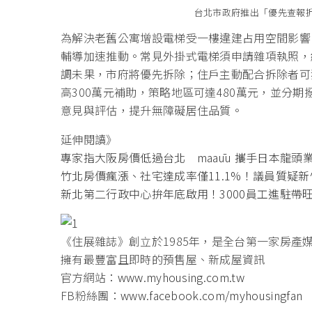
台北市政府推出「優先查報
為解決老舊公寓增設電梯受一樓違建占用空間影響
輔導加速推動。常見外掛式電梯須申請雜項執照，
調未果，市府將優先拆除；住戶主動配合拆除者可
高300萬元補助，策略地區可達480萬元，並分
意見與評估，提升無障礙居住品質。
延伸閱讀》
專家指大阪房價低過台北 maaūu 攜手日本龍頭
竹北房價瘋漲、社宅達成率僅11.1%！議員質疑
新北第二行政中心拚年底啟用！3000員工進駐帶
《住展雜誌》創立於1985年，是全台第一家房產
擁有最豐富且即時的預售屋、新成屋資訊
官方網站：
www.myhousing.com.tw
FB粉絲團：
www.facebook.com/myhousingfan