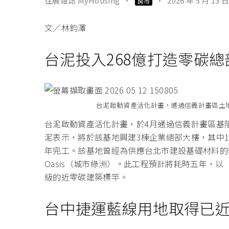
住展雜誌 MyHousing
·
·
2026 年 5 月 13 日
房市
文／林鈞澤
台泥投入268億打造零碳總
台泥啟動資產活化計畫，通過信義計畫區土地
台泥啟動資產活化計畫，於4月通過信義計畫區基
泥表示，將於該基地興建3棟企業總部大樓，其中1
年完工。該基地曾經為供應台北市建設基礎材料的預拌
Oasis（城市綠洲）。此工程預計將耗時五年，
級的近零碳建築標竿。
台中捷運藍線用地取得已