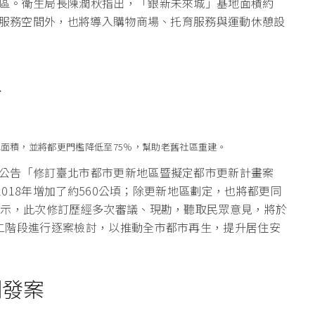
區。衛生局長陳潤秋指出，「銀新未來城」基地面積約
善服務空間外，也將導入購物商場、托育服務與運動休憩設
區
土地面積，並將都更門檻降低至75％，幫助老舊社區重建。
公告「修訂臺北市都市更新地區暨擬定都市更新計畫案
2018年增加了約560公頃；除更新地區劃定，也將都更同
表示，此次修訂歷經多次審議、現勘，聽取民眾意見，將於
二階段進行逐案檢討，以推動全市都市再生，提升居住安
開發案