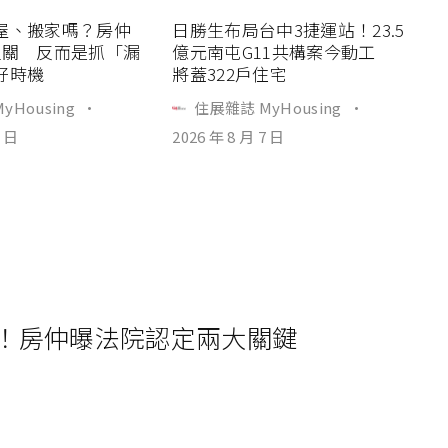
屋、搬家嗎？房仲
日勝生布局台中3捷運站！23.5
過關 反而是抓「漏
億元南屯G11共構案今動工
好時機
將蓋322戶住宅
yHousing
·
住展雜誌 MyHousing
·
7 日
2026 年 8 月 7 日
！房仲曝法院認定兩大關鍵