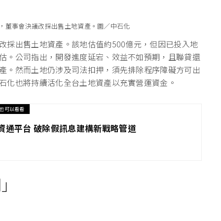
，董事會決議改採出售土地資產。圖／中石化
改採出售土地資產。該地估值約500億元，但因已投入地
估。公司指出，開發進度延宕、效益不如預期，且聯貸還
產。然而土地仍涉及司法扣押，須先排除程序障礙方可出
石化也將持續活化全台土地資產以充實營運資金。
也可以看看
E資通平台 破除假訊息建構新戰略管道
制」