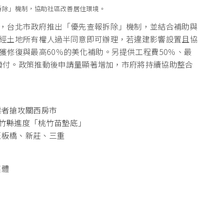
拆除」機制，協助社區改善居住環境。
，台北市政府推出「優先查報拆除」機制，並結合補助與
經土地所有權人過半同意即可辦理，若違建影響設置且協
獲修復與最高60％的美化補助。另提供工程費50％、最
期撥付。政策推動後申請量顯著增加，市府將持續協助整合
業者搶攻關西房市
新竹縣進度「桃竹苗墊底」
旺板橋、新莊、三重
媒體