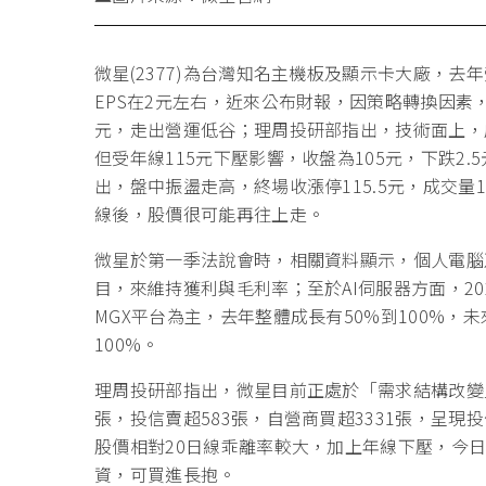
微星(2377)為台灣知名主機板及顯示卡大廠，
EPS在2元左右，近來公布財報，因策略轉換因素，專
元，走出營運低谷；理周投研部指出，技術面上，成
但受年線115元下壓影響，收盤為105元，下跌2.5元
出，盤中振盪走高，終場收漲停115.5元，成交量1
線後，股價很可能再往上走。
微星於第一季法說會時，相關資料顯示，個人電腦
目，來維持獲利與毛利率；至於AI伺服器方面，2024
MGX平台為主，去年整體成長有50%到100%，
100%。
理周投研部指出，微星目前正處於「需求結構改變」的
張，投信賣超583張，自營商買超3331張，呈
股價相對20日線乖離率較大，加上年線下壓，今
資，可買進長抱。