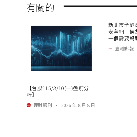
有關的
新北市全齡
安全網 侯
一個需要幫
臺灣郵報
【台股115/8/10(一)盤前分
析】
理財週刊
·
2026 年 8 月 8 日