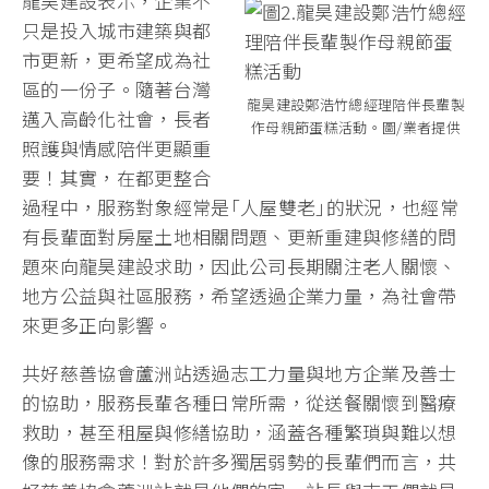
龍昊建設表示，企業不
只是投入城市建築與都
市更新，更希望成為社
區的一份子。隨著台灣
龍昊建設鄭浩竹總經理陪伴長輩製
邁入高齡化社會，長者
作母親節蛋糕活動。圖/業者提供
照護與情感陪伴更顯重
要！其實，在都更整合
過程中，服務對象經常是｢人屋雙老｣的狀況，也經常
有長輩面對房屋土地相關問題、更新重建與修繕的問
題來向龍昊建設求助，因此公司長期關注老人關懷、
地方公益與社區服務，希望透過企業力量，為社會帶
來更多正向影響。
共好慈善協會蘆洲站透過志工力量與地方企業及善士
的協助，服務長輩各種日常所需，從送餐關懷到醫療
救助，甚至租屋與修繕協助，涵蓋各種繁瑣與難以想
像的服務需求！對於許多獨居弱勢的長輩們而言，共