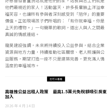
好慈善協會蘆洲站就是他們的家，站長與志工們就是
他們最親近的家人！活動當天，許多長輩臉上洋溢幸
福笑容，也讓所有參與者深刻感受到「陪伴」的重要
價值。正如現場孩子們所唱的：「有你就幸福，你是
上天的禮物。」一句簡單的歌詞，道出人與人之間最
真誠的情感連結。
龍昊建設強調，未來將持續投入公益參與，結合企業
資源與地方力量，持續推動社區關懷、老人照護與公
益服務，期望打造一座不只是建築完善，更充滿人情
溫度的幸福城市。
也可以看看
高雄推公益出租人政策 最高1.5萬元免稅額吸引房東
加入
2026 年 4 月 14 日