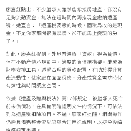
廖嘉紅點出，不少繼承人雖然能承接房地產，卻沒有
足夠流動資金，無法在短時間內籌措現金繳納遺產
稅。她直言：「遺產稅要繳的時候，國稅局收的是現
金，不是你家那間很有感情、卻不能馬上變現的房
子。」
對此，廖嘉紅提到，外界普遍將「貸款」視為負債，
但在不動產傳承規劃中，適度的負債結構卻可能成為
財務安排工具，透過合理的貸款配置，有助於提升資
產流動性，使家庭在面臨稅務、分產或資金需求時保
有彈性與時間調度空間。
依據《遺產及贈與稅法》第17條規定，被繼承人死亡
前未償債務，在具備明確證明文件的情況下，可依法
列為遺產稅扣除項目。不過，廖家紅提醒，相關操作
仍需具備完整金流紀錄與合理用途說明，以避免後續
稅務認定爭議。