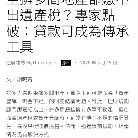
出遺產稅？專家點
破：貸款可成為傳承
工具
住展雜誌 MyHousing
·
·
2026 年 5 月 15 日
房市
文／謝曉菁
許多人看似坐擁多間地產，實際上卻可能面臨「資產
豐厚、現金不足」的財務結構問題。對此，
理財規劃
顧問廖嘉紅
指出，許多家庭雖擁有多筆不動產，但在
面臨遺產稅或資產分配時，卻常有現金不足的情況發
生，最後只得賤價拋售。然而，透過事前規劃，相關
情況仍有解決方式。