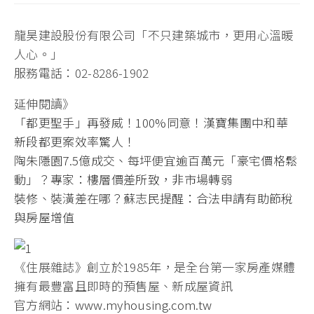
龍昊建設股份有限公司「不只建築城市，更用心溫暖
人心。」
服務電話：02-8286-1902
延伸閱讀》
「都更聖手」再發威！100%同意！漢寶集團中和華
新段都更案效率驚人！
陶朱隱園7.5億成交、每坪便宜逾百萬元「豪宅價格鬆
動」？專家：樓層價差所致，非市場轉弱
裝修、裝潢差在哪？蘇志民提醒：合法申請有助節稅
與房屋增值
《住展雜誌》創立於1985年，是全台第一家房產媒體
擁有最豐富且即時的預售屋、新成屋資訊
官方網站：
www.myhousing.com.tw