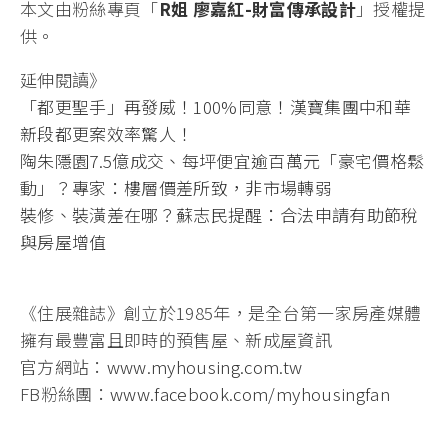
本文由粉絲專頁「
R姐 廖嘉紅-財富傳承設計
」授權提
供。
延伸閱讀》
「都更聖手」再發威！100%同意！漢寶集團中和華
新段都更案效率驚人！
陶朱隱園7.5億成交、每坪便宜逾百萬元「豪宅價格鬆
動」？專家：樓層價差所致，非市場轉弱
裝修、裝潢差在哪？蘇志民提醒：合法申請有助節稅
與房屋增值
《住展雜誌》創立於1985年，是全台第一家房產媒體
擁有最豐富且即時的預售屋、新成屋資訊
官方網站：
www.myhousing.com.tw
FB粉絲團：
www.facebook.com/myhousingfan