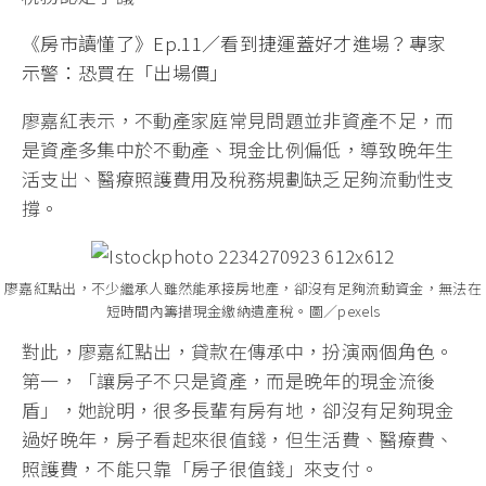
《房市讀懂了》Ep.11／看到捷運蓋好才進場？專家
示警：恐買在「出場價」
廖嘉紅表示，不動產家庭常見問題並非資產不足，而
是資產多集中於不動產、現金比例偏低，導致晚年生
活支出、醫療照護費用及稅務規劃缺乏足夠流動性支
撐。
廖嘉紅點出，不少繼承人雖然能承接房地產，卻沒有足夠流動資金，無法在
短時間內籌措現金繳納遺產稅。圖／pexels
對此，廖嘉紅點出，貸款在傳承中，扮演兩個角色。
第一，「讓房子不只是資產，而是晚年的現金流後
盾」，她說明，很多長輩有房有地，卻沒有足夠現金
過好晚年，房子看起來很值錢，但生活費、醫療費、
照護費，不能只靠「房子很值錢」來支付。