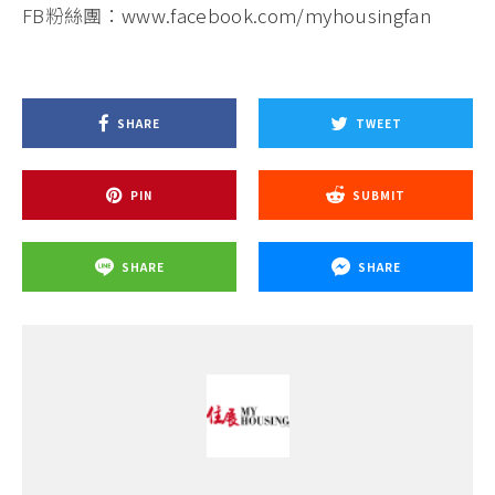
FB粉絲團：
www.facebook.com/myhousingfan
SHARE
TWEET
PIN
SUBMIT
SHARE
SHARE