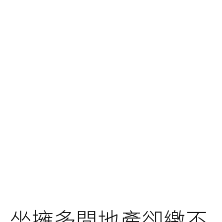
坐擁多間地產卻繳不