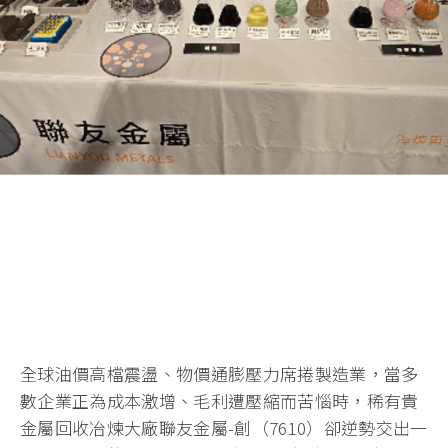
全球油價高檔震盪、物價通膨壓力席捲製造業，當多
數企業正為成本激增、毛利遭壓縮而苦惱時，稀有貴
金屬回收冶煉大廠聯友金屬-創（7610）卻逆勢交出一