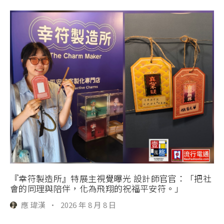
『幸符製造所』特展主視覺曝光 設計師官官：「把社
會的同理與陪伴，化為飛翔的祝福平安符。」
應 瑋漢
·
2026 年 8 月 8 日