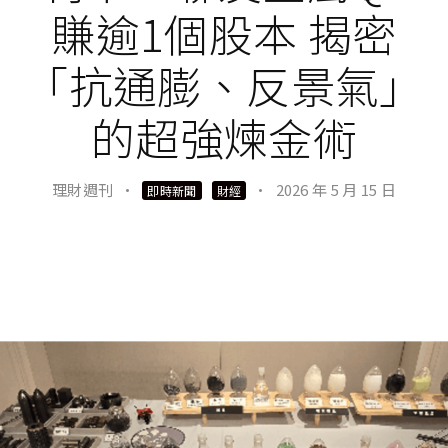
賺逾1個股本 揭密
「抗通膨、反景氣」
的超強煉金術
理財週刊
·
·
2026 年 5 月 15 日
即時新聞
財經