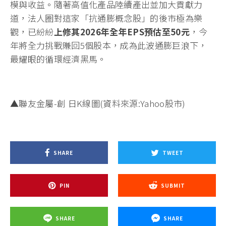
模與收益。隨著高值化產品陸續產出並加大貢獻力
道，法人圈對這家「抗通膨概念股」的後市極為樂
觀，已紛紛
上修其2026年全年EPS預估至50元
，今
年將全力挑戰賺回5個股本，成為此波通膨巨浪下，
最耀眼的循環經濟黑馬。
▲聯友金屬-創 日K線圖(資料來源:Yahoo股市)
SHARE
TWEET
PIN
SUBMIT
SHARE
SHARE