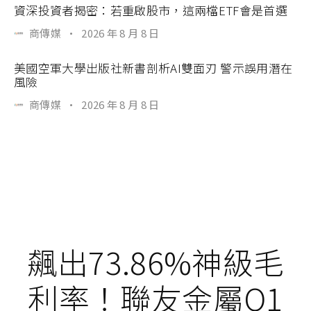
資深投資者揭密：若重啟股市，這兩檔ETF會是首選
商傳媒
·
2026 年 8 月 8 日
美國空軍大學出版社新書剖析AI雙面刃 警示誤用潛在
風險
商傳媒
·
2026 年 8 月 8 日
飆出73.86%神級毛
利率！聯友金屬Q1