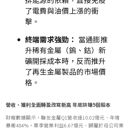
了電費與油價上漲的衝
擊。
終端需求強勁：
當通膨推
升稀有金屬（鎢、鈷）新
礦開採成本時，反而推升
了再生金屬製品的市場價
格。
營收、獲利全面轉盈改寫新高 年底拚賺5個股本
財報數據顯示，聯友金屬Q1營收達10.02億元、年增
暴衝484%，單季營業利益6.67億元、歸屬於母公司業