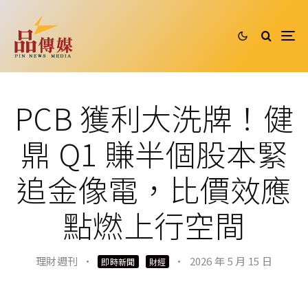
PCB 獲利大洗牌！健
鼎 Q1 賺半個股本緊
追金像電，比價效應
點燃上行空間
理財週刊
·
·
2026 年 5 月 15 日
即時新聞
財經