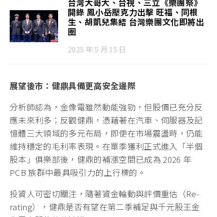
台灣大哥大、台視、三立《樂團祭》
開錄 鳳小岳壓克力出擊 旺福、同根
生、胡凱兒集結 台灣樂團文化即將出
圈
2025 年 5 月 15 日
展望後市：健鼎具備更高安全邊際
分析師認為，金像電雖然動能強勁，但股價已充分反
應未來利多；反觀健鼎，憑藉著在汽車、伺服器及記
憶體三大領域的多元布局，即便在市場震盪時，仍能
維持穩定的毛利率表現。在單季獲利正式進入「半個
股本」俱樂部後，健鼎的補漲空間已成為 2026 年
PCB 族群中最具吸引力的上行標的。
投資人可密切關注，隨著資金輪動與評價重估（Re-
rating），健鼎是否有望在第二季補足與千元股王金