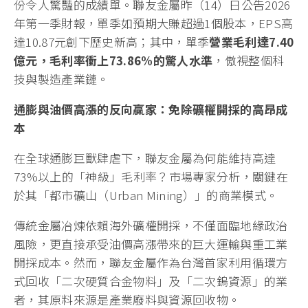
份令人驚豔的成績單。聯友金屬昨（14）日公告2026
年第一季財報，單季如預期大賺超過1個股本，EPS高
達10.87元創下歷史新高；其中，單季
營業毛利達7.40
億元，毛利率衝上73.86%的驚人水準
，傲視整個科
技與製造產業鏈。
通膨與油價高漲的反向贏家：免除礦權開採的高昂成
本
在全球通膨巨獸肆虐下，聯友金屬為何能維持高達
73%以上的「神級」毛利率？市場專家分析，關鍵在
於其「都市礦山（Urban Mining）」的商業模式。
傳統金屬冶煉依賴海外礦權開採，不僅面臨地緣政治
風險，更直接承受油價高漲帶來的巨大運輸與重工業
開採成本。然而，聯友金屬作為台灣首家利用循環方
式回收「二次硬質合金物料」及「二次鎢資源」的業
者，其原料來源是產業廢料與資源回收物。