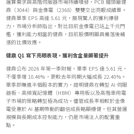
運算需求與高階伺服器市場持續噴發，PCB 龍頭廠健
鼎（3044）與金像電（2368）雙雙交出亮眼成績單。
健鼎單季 EPS 高達 5.61 元，展現驚人的獲利爆發
力，市場分析師指出，對比目前金像電已站上千元門
檻，獲利能力相當的健鼎，目前股價明顯具備落後補
漲的比價效應。
健鼎 Q1 寫下亮眼表現，獲利含金量顯著提升
健鼎公布 2026 年第一季財報，單季 EPS 達 5.61 元，
不僅季增 10.46%，更較去年同期大幅成長 22.40%。
單季即賺進半個股本的實力，證明健鼎在轉型 AI 伺服
器板、高頻寬記憶體（HBM）專用板以及高階車用電
子市場的策略轉型極為成功。儘管成長率相較於金像
電受惠於 AI 基期帶動的翻倍成長略顯穩健，但其營運
規模與長期成本控制能力，仍是市場法人的配置重
點。