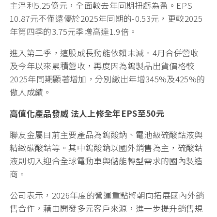
主淨利5.25億元，全面較去年同期扭虧為盈。EPS
10.87元不僅遠優於2025年同期的-0.53元，更較2025
年第四季的3.75元季增高達1.9倍。
進入第二季，這股成長動能依賴未減。4月合併營收
及今年以來累積營收，再度因為鎢製品出貨價格較
2025年同期顯著增加，分別繳出年增345%及425%的
傲人成績。
高值化產品發威 法人上修全年EPS至50元
聯友金屬目前主要產品為鎢酸鈉、電池級硫酸鈷液與
精緻碳酸鈷等。其中鎢酸鈉以國外銷售為主，硫酸鈷
液則切入迎合全球電動車與儲能轉型需求的國內製造
商。
公司表示，2026年度的營運重點將朝向拓展國內外銷
售合作，藉由開發多元客戶來源，進一步提升銷售規