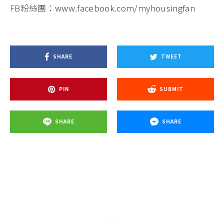
FB粉絲團：
www.facebook.com/myhousingfan
SHARE
TWEET
PIN
SUBMIT
SHARE
SHARE