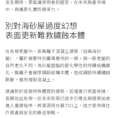
安全期待，更能讓使用者的居室，在未來房產市場
中，具備更扎實的競爭力。
別對海砂屋過度幻想
表面更新難救鏽蝕本體
在各類老屋中，高氯離子混凝土建築（俗稱海砂
屋），屬於需要特別審慎看待的一類。與一般老屋的
自然老化不同，海砂屋面臨的是化學性的持續結構變
化，氯離子會破壞鋼筋結構本體，造成鋼筋持續鏽蝕
膨脹，進而撐裂混凝土。
建議對於這類特殊體質的建築，若僅進行表面修繕，
長期效益有限。近年來政策已逐步引導此類建築加速
進入重建程序，將資源用在最刀口上，這才是保障住
戶資產與安全的最佳策略。