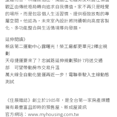
觀正由傳統格局轉向追求自我價值。家不再只是睡覺
的場所，而是包容個人生活習慣、提供極致放鬆的專
屬空間。他認為，未來室內設計將持續朝向高度客製
化、多功能整合與生活情境導向發展。
延伸閱讀》
新店第二運動中心露曙光！榮工廠都更單元2釋出規
劃
天母捷運要來了？忠誠路延伸規劃預計7月送交通
部 可望帶動房市交易升溫
萬大線全自動化營運再近一步！電聯車駛入主線動態
測試
《住展雜誌》創立於1985年，是全台第一家房產媒體
擁有最豐富且即時的預售屋、新成屋資訊
官方網站：
www.myhousing.com.tw