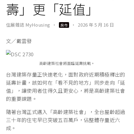
壽」更「延值」
住展雜誌 MyHousing
·
·
2026 年 5 月 16 日
房市
文／戴雲發
高齡建築社會將面臨延壽挑戰。
台灣建築存量正快速老化，面對政府近期積極釋出的
延壽計畫，該如何在「看不見的地方」同步走向「延
值」，讓使用者住得久且更安心，將是高齡建築社會
的重要課題。
隨著台灣正式邁入「高齡建築社會」，全台屋齡超過
三十年的住宅早已突破五百萬戶，佔整體存量近六
成。