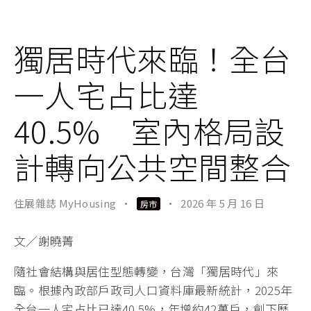
獨居時代來臨！全台
一人宅占比達
40.5% 室內格局設
計轉向公共空間整合
住展雜誌 MyHousing
·
·
2026 年 5 月 16 日
房市
文／謝曉菁
隨社會結構與居住型態轉變，台灣「獨居時代」來
臨。根據內政部戶政司人口資料庫最新統計，2025年
全台一人宅占比已達40.5%，年增約42萬戶，創下歷