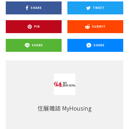
SHARE
TWEET
PIN
SUBMIT
SHARE
SHARE
住展雜誌 MyHousing