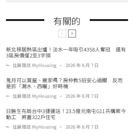
有關的
新北移居熱區出爐！淡水一年吸引4358人奪冠 還有
3區房價僅2至3字頭
住展雜誌 MyHousing
·
2026 年 8 月 7 日
鬼月可以賞屋、搬家嗎？房仲教5招安心過關 反而
是抓「漏水、西曬」好時機
住展雜誌 MyHousing
·
2026 年 8 月 7 日
日勝生布局台中3捷運站！23.5億元南屯G11共構案今
動工 將蓋322戶住宅
住展雜誌 MyHousing
·
2026 年 8 月 7 日