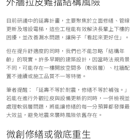
外牆拉皮難擋結構風險
目前研議中的延壽計畫，主要聚焦於立面修繕、管線
更新及增設電梯，這些工程能有效解決長輩上下樓的
困擾，並改善漏水問題，讓房子「看起來更好住」。
但在提升舒適度的同時，我們也不能忽略「結構年
齡」的現實。許多早期的建築設計，因當時法規背景
不同，可能存在一樓開放空間多（軟弱層）、柱牆配
置不連續或施工品質不一等特徵。
筆者提醒：「延壽不等於耐震，修繕不等於補強。」
若能在進行外觀拉皮與設備更新的同時，一併檢視並
處理軟弱層問題，將能讓修繕的每一分預算都發揮最
大效益，避免地震來襲時風險依舊存在。
微創修繕或徹底重生