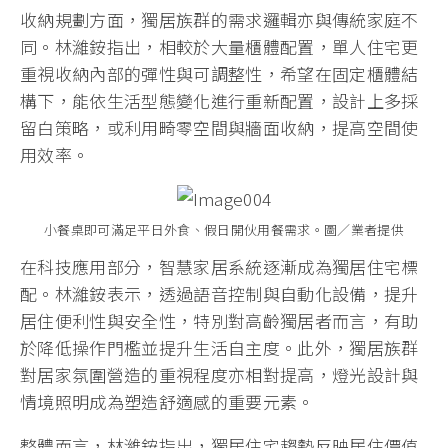
收納規劃方面，獨居族群的需求邏輯亦與傳統家庭不
同。林濰銨指出，相較於大量櫃體配置，單人住宅更
重視收納內部的彈性與可調整性，希望在固定櫃體結
構下，能依生活型態變化進行重新配置，設計上多採
留白策略，或利用畸零空間與牆面收納，提高空間使
用效率。
小餐桌即可滿足平日外食、假日開伙用餐需求。圖／業者提供
在科技應用部分，智慧家居系統逐漸成為獨居住宅標
配。林濰銨表示，透過語音控制與自動化設備，提升
居住便利性與安全性，特別對高齡獨居者而言，有助
於降低操作門檻並提升生活自主度。此外，獨居族群
對居家氛圍營造的重視程度亦相對提高，燈光設計與
情境照明成為塑造舒適感的重要元素。
整體而言，林濰銨指出，獨居住宅趨勢反映居住價值