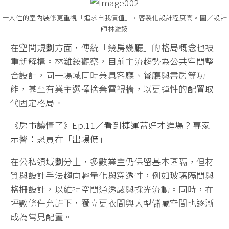
一人住的室內裝修更重視「追求自我價值」，客製化設計程度高。圖／設計
師林濰銨
在空間規劃方面，傳統「幾房幾廳」的格局概念也被
重新解構。林濰銨觀察，目前主流趨勢為公共空間整
合設計，同一場域同時兼具客廳、餐廳與書房等功
能，甚至有業主選擇捨棄電視牆，以更彈性的配置取
代固定格局。
《房市讀懂了》Ep.11／看到捷運蓋好才進場？專家
示警：恐買在「出場價」
在公私領域劃分上，多數業主仍保留基本區隔，但材
質與設計手法趨向輕量化與穿透性，例如玻璃隔間與
格柵設計，以維持空間通透感與採光流動。同時，在
坪數條件允許下，獨立更衣間與大型儲藏空間也逐漸
成為常見配置。