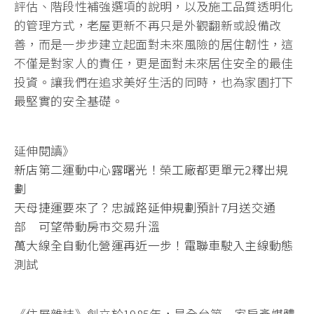
評估、階段性補強選項的說明，以及施工品質透明化
的管理方式，老屋更新不再只是外觀翻新或設備改
善，而是一步步建立起面對未來風險的居住韌性，這
不僅是對家人的責任，更是面對未來居住安全的最佳
投資。讓我們在追求美好生活的同時，也為家園打下
最堅實的安全基礎。
延伸閱讀》
新店第二運動中心露曙光！榮工廠都更單元2釋出規
劃
天母捷運要來了？忠誠路延伸規劃預計7月送交通
部 可望帶動房市交易升溫
萬大線全自動化營運再近一步！電聯車駛入主線動態
測試
《住展雜誌》創立於1985年，是全台第一家房產媒體