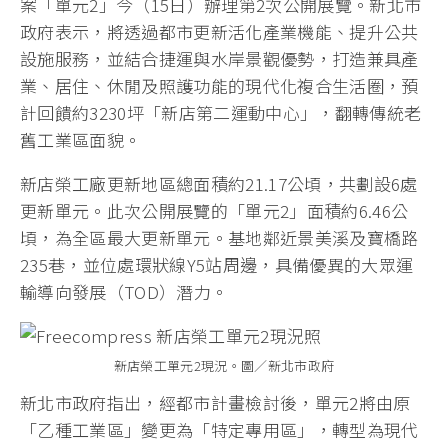
案「單元2」今（15日）辦理第2次公開展覽。新北市
政府表示，將透過都市更新活化產業機能、提升公共
設施服務，並結合捷運與水岸景觀優勢，打造兼具產
業、居住、休閒及照護功能的現代化複合生活圈，預
計回饋約3230坪「新店第二運動中心」，翻轉傳統老
舊工業區面貌。
新店榮工廠更新地區總面積約21.17公頃，共劃設6處
更新單元。此次公開展覽的「單元2」面積約6.46公
頃，為全區最大更新單元。基地鄰近景美溪及寶橋路
235巷，並位處環狀線Y5站周邊，具備優異的大眾運
輸導向發展（TOD）潛力。
新店榮工單元2現況。圖／新北市政府
新北市政府指出，經都市計畫檢討後，單元2將由原
「乙種工業區」變更為「特定專用區」，轉型為現代