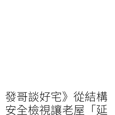
發哥談好宅》從結構
安全檢視讓老屋「延