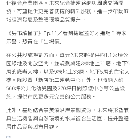
化複合產業園區。未來配合捷運路網與周邊交通開
發，可望提供更完善便捷的轉乘服務，進一步帶動區
域經濟發展及整體環境品質提升。
《房市讀懂了》Ep.11／看到捷運蓋好才進場？專家
示警：恐買在「出場價」
在公共設施規劃方面，單元2未來將提供約1.1公頃公
園綠地及開放空間，並規劃興建8棟地上21層、地下5
層的廠辦大樓，以及9棟地上33層、地下5層的住宅大
樓。除設置「新店第二運動中心」外，也將納入約
560坪公共化幼兒園及270坪日間照護中心等公益設
施，提供市民更多元完善的公共服務。
此外，基地結合景美溪沿岸景觀資源，未來將形塑兼
具生活機能與自然環境的水岸複合生活圈，提升整體
居住品質與城市景觀。