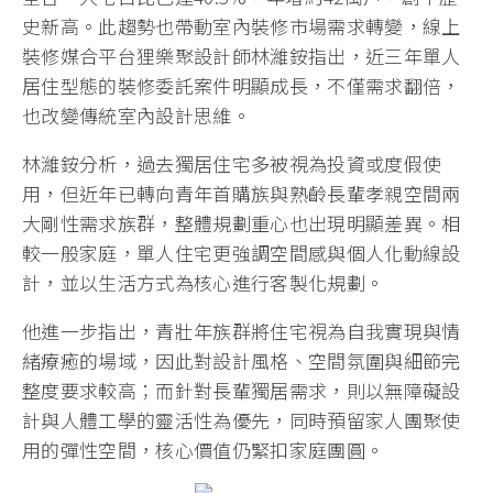
史新高。此趨勢也帶動室內裝修市場需求轉變，線上
裝修媒合平台狸樂聚設計師林濰銨指出，近三年單人
居住型態的裝修委託案件明顯成長，不僅需求翻倍，
也改變傳統室內設計思維。
林濰銨分析，過去獨居住宅多被視為投資或度假使
用，但近年已轉向青年首購族與熟齡長輩孝親空間兩
大剛性需求族群，整體規劃重心也出現明顯差異。相
較一般家庭，單人住宅更強調空間感與個人化動線設
計，並以生活方式為核心進行客製化規劃。
他進一步指出，青壯年族群將住宅視為自我實現與情
緒療癒的場域，因此對設計風格、空間氛圍與細節完
整度要求較高；而針對長輩獨居需求，則以無障礙設
計與人體工學的靈活性為優先，同時預留家人團聚使
用的彈性空間，核心價值仍緊扣家庭團圓。