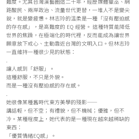
難度。尤其台灣演藝圈這二十年，經歷媒體獵巫、網
路酸民、兩岸政治、流量世代更替，一堆人不是變尖
銳，就是變疲憊。林志玲的溫柔是一種「沒有壓迫感
的存在感」，是高難度的 EQ 經營。 這種特質能降低
世界的焦躁，在極端化的時代裡，反而能成為讓世界
願意放下戒心、主動靠近台灣的文明入口。但林志玲
一直維持一種很少見的狀態：
.
讓人感到「舒服」。
這種舒服，不只是外貌。
而是一種沒有壓迫感的存在感。
.
她很像某種舊時代東方美學的殘影——
講話輕，但不空；有禮貌，但不機械；優雅，但不
冷。某種程度上，她代表的是一種現在越來越稀缺的
東西：
「優質情緒EQ感」。