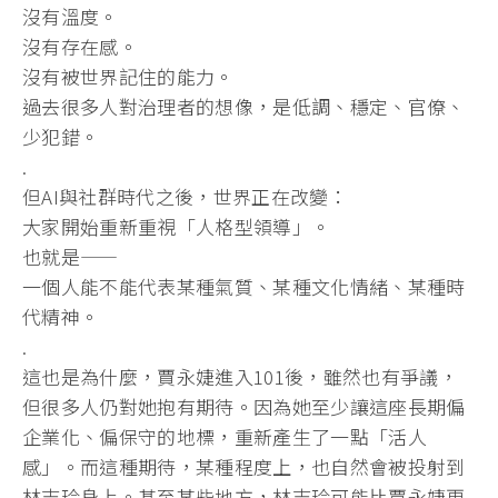
沒有溫度。
沒有存在感。
沒有被世界記住的能力。
過去很多人對治理者的想像，是低調、穩定、官僚、
少犯錯。
.
但AI與社群時代之後，世界正在改變：
大家開始重新重視「人格型領導」。
也就是——
一個人能不能代表某種氣質、某種文化情緒、某種時
代精神。
.
這也是為什麼，賈永婕進入101後，雖然也有爭議，
但很多人仍對她抱有期待。因為她至少讓這座長期偏
企業化、偏保守的地標，重新產生了一點「活人
感」。而這種期待，某種程度上，也自然會被投射到
林志玲身上。甚至某些地方，林志玲可能比賈永婕更