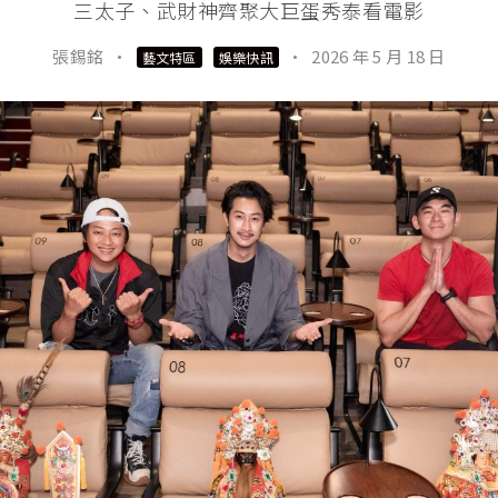
三太子、武財神齊聚大巨蛋秀泰看電影
張錫銘
·
·
2026 年 5 月 18 日
藝文特區
娛樂快訊