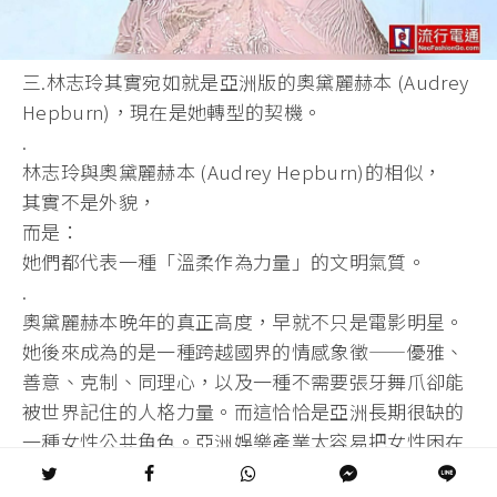
三.林志玲其實宛如就是亞洲版的奧黛麗赫本 (Audrey
Hepburn)，現在是她轉型的契機。
.
林志玲與奧黛麗赫本 (Audrey Hepburn)的相似，
其實不是外貌，
而是：
她們都代表一種「溫柔作為力量」的文明氣質。
.
奧黛麗赫本晚年的真正高度，早就不只是電影明星。
她後來成為的是一種跨越國界的情感象徵——優雅、
善意、克制、同理心，以及一種不需要張牙舞爪卻能
被世界記住的人格力量。而這恰恰是亞洲長期很缺的
一種女性公共角色。亞洲娛樂產業太容易把女性困在
兩種模板：