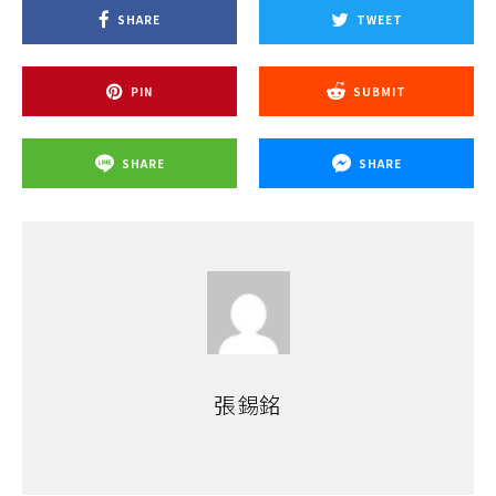
SHARE
TWEET
PIN
SUBMIT
SHARE
SHARE
張錫銘