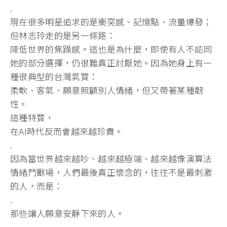
.
現在很多明星追求的是衝突感、記憶點、流量爆發；
但林志玲走的是另一條路：
降低世界的焦躁感。這也是為什麼，即使有人不認同
她的部分選擇，仍很難真正討厭她。因為她身上有一
種很典型的台灣氣質：
柔軟、客氣、願意照顧別人情緒，但又帶著某種韌
性。
這種特質，
在AI時代反而會越來越珍貴。
.
因為當世界越來越吵、越來越極端、越來越像演算法
情緒鬥獸場，人們最後真正懷念的，往往不是最刺激
的人，而是：
.
那些讓人願意安靜下來的人。
.