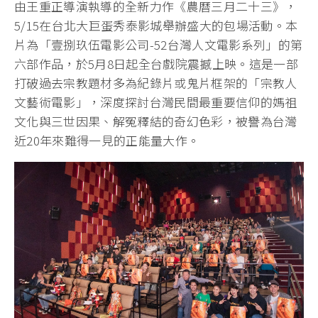
由王重正導演執導的全新力作《農曆三月二十三》，
5/15在台北大巨蛋秀泰影城舉辦盛大的包場活動。本
片為「壹捌玖伍電影公司-52台灣人文電影系列」的第
六部作品，於5月8日起全台戲院震撼上映。這是一部
打破過去宗教題材多為紀錄片或鬼片框架的「宗教人
文藝術電影」，深度探討台灣民間最重要信仰的媽祖
文化與三世因果、解冤釋結的奇幻色彩，被譽為台灣
近20年來難得一見的正能量大作。