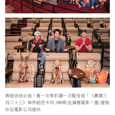
媽祖信徒必追！看一次等於讀一次聖母經！《農曆三
月二十三》神界超狂卡司 3神明 坐鎮看電影！圖/壹捌
玖伍電影公司提供