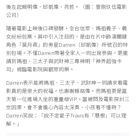
後左起賴明偉、邱凱偉、亮哲。（圖：壹捌玖伍電影
公司）
隨著電影上映後口碑發酵，全台信眾、媽祖義子、義
女紛紛包票。其中引人注目的，是由在片中飾演關鍵
角色「莫月鼎」的男星Darren（邱凱偉）所號召的特
別包場。不僅Darren帶著全家人一同出席參與，更邀
請到媽祖、三太子與武財神三尊神明「神界超強卡
司」親臨電影院與觀眾同樂。
Darren表示能將媽祖、三太子、武財神一同請來看電
影真的是很大的祝福，也謝謝賴銘偉。而媽祖更是當
天第一位進場入坐的重量級VIP。當被問及電影探討三
世因果，會不會擔心內容太深奧、小孩看不懂時？
Darren笑說：「說不定愛子Travis有「慧根」可以理
解。」