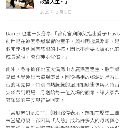
改變人生。」
2025 年 2 月 8 日
Darren也進一步分享:「曾有宮廟師父指出愛子Travis
前世是在神明身邊學習的童子，與神明極具淵源，是
個非常特別且有慧根的小孩，因此不需要太擔心他的
成長過程，會有神明保佑。」
此外，身兼擔任桃園大溪鳳山寺廣澤宮宮主、歌手賴
銘偉也受邀出席這場盛會。剛從媽祖故鄉湄洲進香回
台的賴銘偉，特別將熱騰騰的湄洲祖廟畫像與大符香
火袋帶到現場，分送給每一位入場的觀眾，讓大家帶
著滿滿的平安與祝福回家。
「宮廟界ChatGPT」的賴銘偉表示，媽祖在歷史上雖
未當過母親，卻因其「大慈」成為許多人的母親與心
靈寄託，他鼓勵觀眾跳脫看熱鬧的層面，從人文信仰