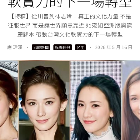
軟實力的下一場轉型
【特稿】從川普到林志玲：真正的文化力量 不是
征服世界 而是讓世界願意靠近 她宛如亞洲版奧黛
麗赫本 帶動台灣文化軟實力的下一場轉型
應 瑋漢
·
·
2026 年 5 月 16 日
即時新聞
娛樂快訊
民生