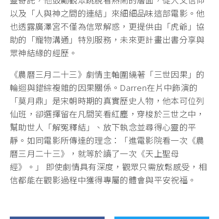
以及「人與神之間的連結」來細細品味這部電影。他
也透露廣澤宮不僅為信眾解惑，更提供由「虎爺」協
助的「寵物溝通」特別服務，未來更計畫出書分享與
眾神結緣的經歷。
《農曆三月二十三》劇情主軸圍繞著「三世因果」的
輪迴與錯綜複雜的因果關係。Darren在片中飾演的
「莫月鼎」是宋朝時期的真實歷史人物，他本可位列
仙班，卻選擇留在凡間笑看紅塵，穿梭於三世之中，
幫助世人「解冤釋結」、放下執念並尋得心靈的平
靜。如同電影所傳達的理念：「進電影院看一次《農
曆三月二十三》，就等於讀了一次《天上聖母
經》。」 即使劇情具有深度，觀眾只需放鬆感受，相
信都能在觀影過程中獲得專屬的體會與平安祝福。