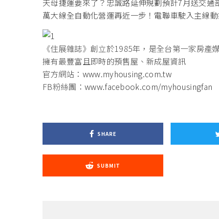
天母捷運要來了？忠誠路延伸規劃預計7月送交通
萬大線全自動化營運再近一步！電聯車駛入主線動
《住展雜誌》創立於1985年，是全台第一家房產
擁有最豐富且即時的預售屋、新成屋資訊
官方網站：
www.myhousing.com.tw
FB粉絲團：
www.facebook.com/myhousingfan
SHARE
SUBMIT