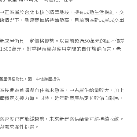
中正區屬於台北市核心精華地段，擁有成熟生活機能、交
缺情況下，新建案價格持續墊高，目前兩區新成屋成交單
新成屋仍具一定價格優勢。以目前超過50萬元的單坪價差
1500萬元，對重視預算與使用空間的自住族群而言，老
舊屋價格對比。圖：中信房屋提供
區長期為首購與自住需求熱區，中古屋供給量較大，加上
備穩定支撐力道。同時，近年新案產品定位較偏向親民，
案速度已有放緩趨勢，未來新建案供給量可能持續收斂。
與需求彈性挑選。