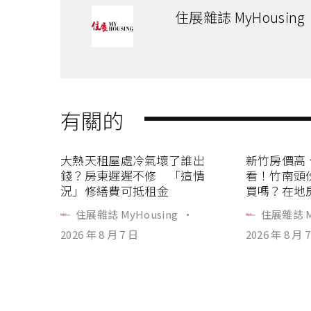
住展雜誌 MyHousing
有關的
大熱天租屋處冷氣壞了誰出
新竹房價高
錢？房東遲遲不修 「這情
看！竹南頭
況」修繕費可抵租金
買嗎？在地
住展雜誌 MyHousing
·
住展雜誌 M
2026 年 8 月 7 日
2026 年 8 月 