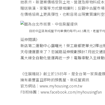
她表示，新建案價格受到土地、營建及原物料成本
贈送裝潢、家電等方式變相讓利；反觀中古屋市場
在價格協商上更具彈性，也較容易出現實質讓利空
目前中正區新成屋平均單價約每坪140.3萬元，老屋平均
延伸閱讀》
新店第二運動中心露曙光！榮工廠都更單元2釋出
天母捷運要來了？忠誠路延伸規劃預計7月送交通
萬大線全自動化營運再近一步！電聯車駛入主線動
《住展雜誌》創立於1985年，是全台第一家房產
擁有最豐富且即時的預售屋、新成屋資訊
官方網站：
www.myhousing.com.tw
FB粉絲團：
www.facebook.com/myhousingfan