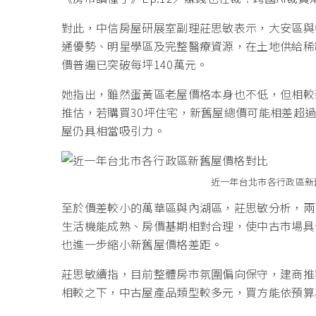
對此，中信房屋研展室副理莊思敏表示，大安區與
通優勢、明星學區及完整醫療資源，在土地供給稀
價普遍已突破每坪140萬元。
她指出，雖然蛋黃區老屋價格本身也不低，但相較
推估，若購買30坪住宅，新舊屋總價可能相差超過
屋仍具相當吸引力。
近一年台北市各行政區新
至於價差較小的萬華區與內湖區，莊思敏分析，兩
生活機能成熟、房價基期相對合理，使中古市場具
也進一步縮小新舊屋價格差距。
莊思敏續指，目前整體房市氛圍偏向保守，建商推
相較之下，中古屋產品類型較多元，買方能依預算