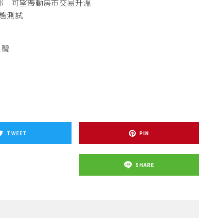
部 可望帶動房市交易升溫
態測試
媒體
TWEET
PIN
SHARE