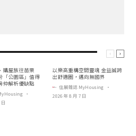
、購屋族往苗栗
以樂高重構空間靈魂 金益誠跨
份「公園區」值得
出舒適圈，邁向無國界
房仲解析優缺點
住展雜誌 MyHousing
·
yHousing
·
2026 年 8 月 7 日
7 日