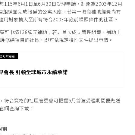
15年6月1日至6月30日受理申請，對象為2003年12月
管理組織並完成報備的公寓大廈。若第一階段補助經費尚有
，適用對象擴大至所有符合2003年底前領照條件的社區。
高可申請138萬元補助；若非首次成立管理組織，補助上
關維護修繕項目的社區，即可依規定檢附文件提出申請。
也可以看看
世界會長 引領全球城市永續承諾
，符合資格的社區管委會可把握6月首波受理期間優先送
官網查詢下載。
規劃