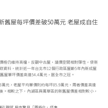
舊屋每坪價差破50萬元 老屋成自住
價格仍維持高檔，反觀中古屋，議價空間相對彈性，使新
錄資料，統計近一年台北市12個行政區屋齡5年內新成屋
舊屋單坪價差高達54.4萬元，居全市之冠。
3萬元，老屋平均單價則約每坪85.9萬元，兩者價差高達
追在後。相較之下，內湖區與萬華區的新舊屋價差相對較小，
員潮引觀望 房市驚見「兩極化」怪象