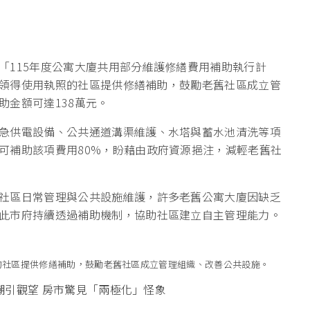
「115年度公寓大廈共用部分維護修繕費用補助執行計
以前領得使用執照的社區提供修繕補助，鼓勵老舊社區成立管
金額可達138萬元。
急供電設備、公共通道溝渠維護、水塔與蓄水池清洗等項
可補助該項費用80%，盼藉由政府資源挹注，減輕老舊社
社區日常管理與公共設施維護，許多老舊公寓大廈因缺乏
此市府持續透過補助機制，協助社區建立自主管理能力。
照的社區提供修繕補助，鼓勵老舊社區成立管理組織、改善公共設施。
員潮引觀望 房市驚見「兩極化」怪象