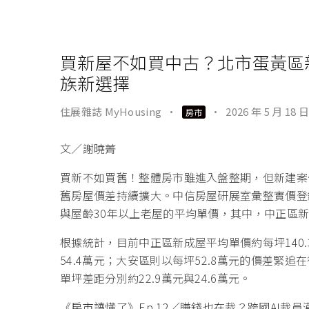
買新屋不如買中古？北市蛋黃區新
族新選擇
住展雜誌 MyHousing
·
·
2026 年 5 月 18 日
房市
文／謝曉菁
買新不如買舊！整體房市雖進入盤整期，但新建案
舊房屋價差持續擴大。中信房屋研展室彙整實價登
與屋齡30年以上老屋的平均單價，其中，中正區新
根據統計，目前中正區新成屋平均單價約每坪140.
54.4萬元；大安區則以每坪52.8萬元的價差緊
單坪差距分別約22.9萬元與24.6萬元。
《房市讀懂了》Ep.12／賺錢也在裁？跨國AI裁