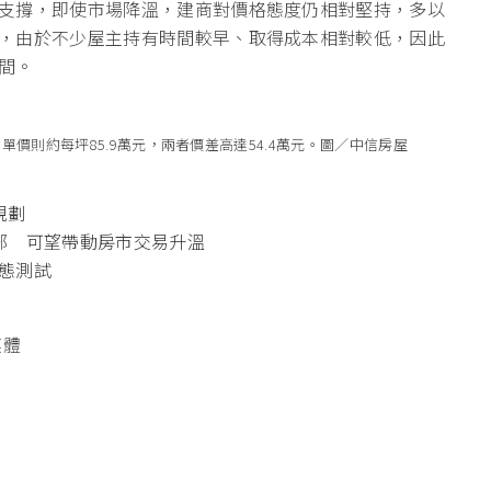
支撐，即使市場降溫，建商對價格態度仍相對堅持，多以
，由於不少屋主持有時間較早、取得成本相對較低，因此
間。
單價則約每坪85.9萬元，兩者價差高達54.4萬元。圖／中信房屋
規劃
部 可望帶動房市交易升溫
態測試
媒體