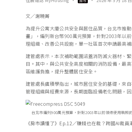
住展雜誌 MyHousing
·
·
2026 年 5 月 18 日
房市
文／謝曉菁
為提升公寓大廈公共安全與居住品質，台北市推動
畫」，編列新台幣900萬元預算，針對2003年
理組織、改善公共設施，單一社區首次申請最高補助
建管處表示，本次補助範圍涵蓋消防滅火器材、緊
目。其中，與公共安全高度相關的消防設備，最高
區維護負擔，提升整體居住安全。
建管處長虞積學指出，城市居住安全的基礎，來自
管理組織與經費來源，長期面臨設備老化問題，因
台北市編列900萬元預算，針對2003年以前領得使用執
《房市讀懂了》Ep.12／賺錢也在裁？跨國AI裁