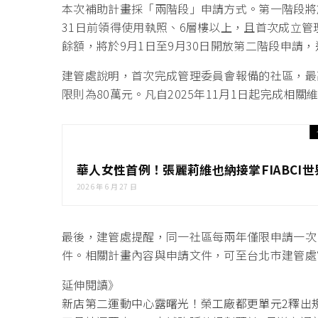
本次補助計畫採「兩階段」申請方式。第一階段將於1
31日前領得使用執照、6層樓以上，且首次成立
餘額，將於9月1日至9月30日開放第二階段申請
建管處說明，首次完成管理委員會報備的社區，最
限則為80萬元。凡自2025年11月1日起完成相
華人女性首例！張麗莉維也納接掌FIABCI
2026 年 6 月 27 日
最後，建管處提醒，同一社區每兩年僅限申請一次
件。相關計畫內容與申請文件，可至台北市建管處
延伸閱讀》
新店第二運動中心露曙光！榮工廠都更單元2釋出