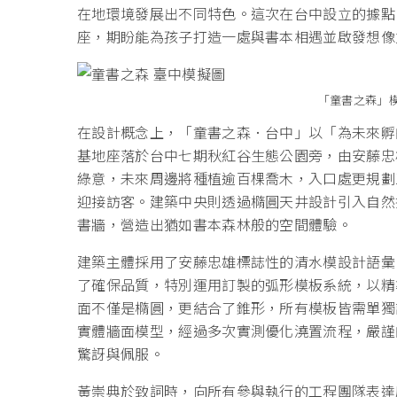
在地環境發展出不同特色。這次在台中設立的據點
座，期盼能為孩子打造一處與書本相遇並啟發想像
「童書之森」
在設計概念上，「童書之森．台中」以「為未來孵
基地座落於台中七期秋紅谷生態公園旁，由安藤忠
綠意，未來周邊將種植逾百棵喬木，入口處更規劃
迎接訪客。建築中央則透過橢圓天井設計引入自然
書牆，營造出猶如書本森林般的空間體驗。
建築主體採用了安藤忠雄標誌性的清水模設計語彙
了確保品質，特別運用訂製的弧形模板系統，以精
面不僅是橢圓，更結合了錐形，所有模板皆需單獨
實體牆面模型，經過多次實測優化澆置流程，嚴謹
驚訝與佩服。
黃崇典於致詞時，向所有參與執行的工程團隊表達