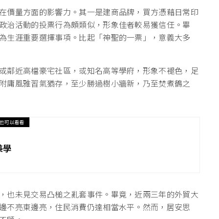
在價量方面的影響力。其一是建商品牌，買方憑藉日常印
政治活動的投票行為頗類似，形象佳者較易獲信任。畢
為生涯重要選擇事項。比起「神聖的一票」，意義大多
或鄰近高檔豪宅社區，或知名高等學府，形象不褪色，足
附庸風雅習氣猶存，至少勝過樹小牆新，乃至焚煮鶴之
也可以看看
美學
，也未見交易凸槌之亂套事件。畢竟，近兩三年的外貿大
邊不亮東邊亮，住民消費仍達相當水平。然而，居安思