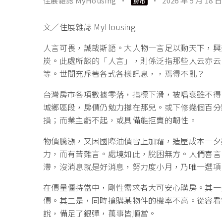
住展雜誌 MyHousing
·
·
2026 年 5 月 18 日
房市
文／住展雜誌 MyHousing
人言可畏，誠哉斯語。大人物一言足以動天下，興
炭。此處所談的「人言」，則係泛指那些人云亦云
等。世間充斥著各式各樣訊息，，焉得不亂？
台灣房市各項數據零落，指標下滑，被唱衰雖不得
城鄉區段，房價仍勉力撐在那兒。或下修幾個百分
損；而業主虧不起，或具備能拒賣的韌性。
物價騰漲，又因國際油價雪上加霜，造屋成本一夕
力，而有苦難言。處境如此，脫困無方。人們喜言
滯，沒消息就是好消息，努力度小月，乃唯一選項
在價量僵持當中，剛性需求者大可安心購房。其一
價。其二是，同時搶購某物件的機率不高。從容看
說，備足了銀彈，萬事皆順當。