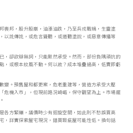
邦喪邦，股升股崩，油漲油跌，乃至兵戎戰禍，生靈塗
，以訛傳訛，或危言聳聽，或道聽塗說，或惡意傳播等
已，卻欲辯無詞，只能默然承受。然而，部份負隅頑抗的
點，或根本紋風不動。何以故？成本堆疊過高，低賣即虧
數變。預售屋和都更案，危老重建等，營造方承受大壓
「危機入市」，但現前路況崎嶇，保守觀望為上。市場遲
。
是各方緊繃，議價時少有迴旋空間，如此則不愁誤買高
宅，詳實探索屋宅現況，錯買瑕疵屋可能性低。換句話