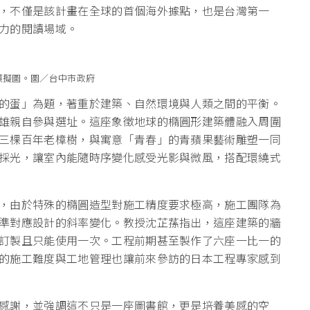
，不僅是該計畫在全球的首個海外據點，也是台灣第一
力的閱讀場域。
模擬圖。圖／台中市政府
的蛋」為題，著重於建築、自然環境與人類之間的平衡。
雄親自參與選址。這座象徵地球的橢圓形建築體融入周圍
三棵百年老樟樹，與寓意「青春」的青蘋果藝術雕塑一同
採光，讓室內能隨時序變化感受光影與微風，搭配環繞式
，由於特殊的橢圓造型對施工精度要求極高，施工團隊為
準對應設計的斜率變化。教授沈芷蓀指出，這座建築的牆
訂製且只能使用一次。工程前期甚至製作了六座一比一的
的施工難度與工地管理也讓前來參訪的日本工程專家感到
感謝，並強調這不只是一座圖書館，更是培養美感的空