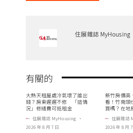
住展雜誌 MyHousing
有關的
大熱天租屋處冷氣壞了誰出
新竹房價高
錢？房東遲遲不修 「這情
看！竹南頭
況」修繕費可抵租金
買嗎？在地
住展雜誌 MyHousing
·
住展雜誌 M
2026 年 8 月 7 日
2026 年 8 月 