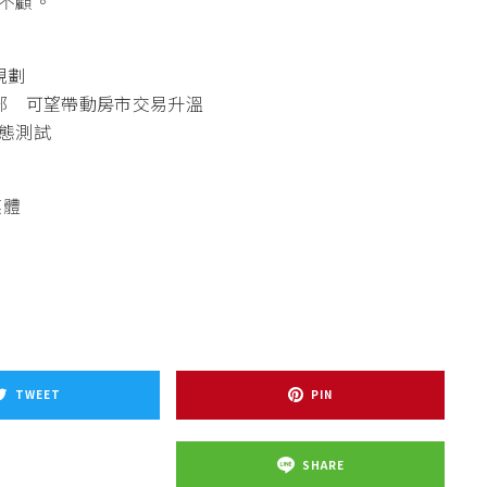
不顧。
規劃
部 可望帶動房市交易升溫
態測試
媒體
TWEET
PIN
SHARE