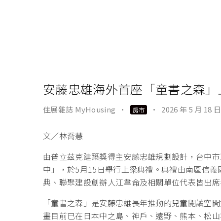
安藤忠雄海外首座「童書之森」
住展雜誌 MyHousing
·
·
2026 年 5 月 18 日
房市
文／林喬慧
由普立茲克建築獎得主安藤忠雄規劃設計，台中市
中」，於5月15日舉行上梁典禮。典禮由南區信
典、聯聚建設創辦人江韋侖及相關單位代表皆出席
「童書之森」是安藤忠雄長年推動的兒童閱讀空間
畫目前已在日本中之島、神戶、遠野、熊本、松山