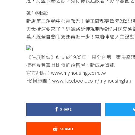
危，持盈保泰之餘，有待振衰起敝者，亦不容置之
延伸閱讀》
新店第二運動中心露曙光！榮工廠都更單元2釋出
天母捷運要來了？忠誠路延伸規劃預計7月送交通
萬大線全自動化營運再近一步！電聯車駛入主線動
《住展雜誌》創立於1985年，是全台第一家房產
擁有最豐富且即時的預售屋、新成屋資訊
官方網站：
www.myhousing.com.tw
FB粉絲團：
www.facebook.com/myhousingfan
SHARE
SUBMIT