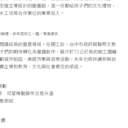
忠雄主導設計的圖書館，是一份獻給孩子們的文化禮物，
水工坊等合作單位的專業投入。
梁典禮，拚年底完工。圖／業者提供
閱讀成長的重要場域。在開工前，台中市政府與聯聚文教
子們的期待轉化為童趣創作，展示於72公尺長的施工圍籬
劃城市稻田、美感市集與音樂活動，未來也將持續參與該
實企業對教育、文化與社會責任的承諾。
規劃
部 可望帶動房市交易升溫
態測試
媒體