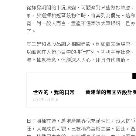
從抑房期間的市況演變，可觀察到某些微妙效應，
象，於選擇相近區段物件時，將其列為優先。這和
竟，對一般人而言，置產不僅牽涉大筆銀錢，且亦
了。
其二是和區段品調之相關建設。例如藝文類場館，
以維繫在人們心目中的排行前列。功利主義社會，
流。抽象概念，但能深入人心，即具時代價值。
世界的，我的日常——黃建華的無國界設計
2026 年 5 月 30 日
日子照樣在過，房地產業界似充滿理性，沒人抗爭
旺，人均成長可觀，已被稱為富裕之島。因此，西