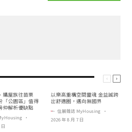
、購屋族往苗栗
以樂高重構空間靈魂 金益誠跨
份「公園區」值得
出舒適圈，邁向無國界
房仲解析優缺點
住展雜誌 MyHousing
·
yHousing
·
2026 年 8 月 7 日
7 日