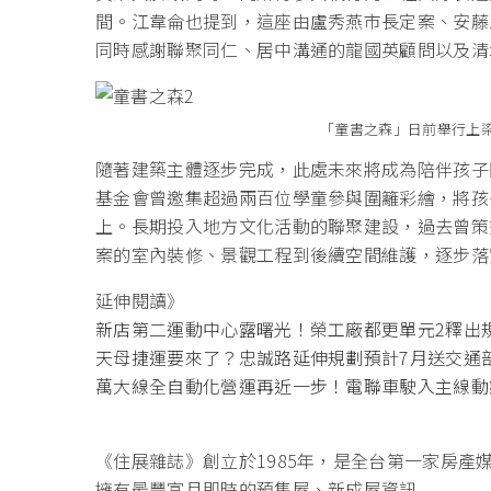
間。江韋侖也提到，這座由盧秀燕市長定案、安藤
同時感謝聯聚同仁、居中溝通的龍國英顧問以及清
「童書之森」日前舉行上
隨著建築主體逐步完成，此處未來將成為陪伴孩子
基金會曾邀集超過兩百位學童參與圍籬彩繪，將孩
上。長期投入地方文化活動的聯聚建設，過去曾策
案的室內裝修、景觀工程到後續空間維護，逐步落
延伸閱讀》
新店第二運動中心露曙光！榮工廠都更單元2釋出
天母捷運要來了？忠誠路延伸規劃預計7月送交通
萬大線全自動化營運再近一步！電聯車駛入主線動
《住展雜誌》創立於1985年，是全台第一家房產
擁有最豐富且即時的預售屋、新成屋資訊