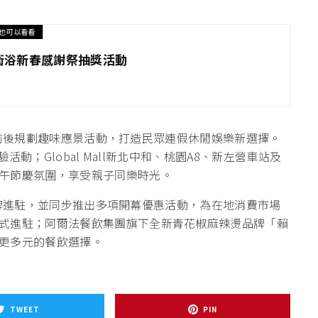
也可以看看
撒衛浴新春感謝祭抽獎活動
端午節前後規劃趣味應景活動，打造民眾連假休閒娛樂新選擇。
體驗活動；Global Mall新北中和、桃園A8、新左營車站及
午節慶氛圍，享受親子同樂時光。
餐飲品牌進駐，並同步推出多項開幕優惠活動，為在地消費市場
式進駐；阿爾法餐飲集團旗下全新青花椒麻辣燙品牌「賴
更多元的餐飲選擇。
TWEET
PIN