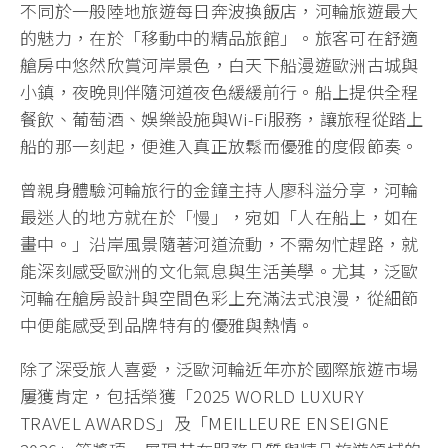
不同於一般陸地旅遊每日奔波換飯店，河輪旅遊最大
的魅力，在於「移動中的精品旅館」。旅客可在舒適
艙房中悠然欣賞河岸景色，白天下船漫遊歐洲古城與
小鎮，夜晚則伴隨河道夜色緩緩前行。船上提供全程
餐飲、葡萄酒、娛樂設施與Wi-Fi服務，讓旅程從踏上
船的那一刻起，便進入真正放鬆而優雅的度假節奏。
曾親身體驗河輪旅行的金鐘主持人廖科溢分享，河輪
最迷人的地方就在於「慢」，宛如「人在船上，如在
畫中。」沿岸風景隨著河道流動，不需匆忙趕路，就
能深刻感受歐洲的文化氣息與生活美學。尤其，泛歐
河輪在艙房設計與空間色彩上充滿法式浪漫，從細節
中便能感受到品牌特有的優雅與熱情。
除了深受旅人喜愛，泛歐河輪近年亦於國際旅遊市場
屢獲肯定，包括榮獲「2025 WORLD LUXURY
TRAVEL AWARDS」及「MEILLEURE ENSEIGNE