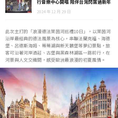
行音樂中心開唱 陪伴台灣閃窩過新年
2024 年 12 月 29 日
此次主打的「浪漫德法萊茵河巡禮10日」，以萊茵河
沿岸最經典的德法風景為核心，串聯法蘭克福、海德
堡、呂德斯海姆、蒂蒂湖與新天鵝堡等夢幻景點，旅
客可沿著河岸酒莊、古堡與黑森林湖區一路前行，在
河景與人文交織間，感受歐洲最浪漫的初夏風情。