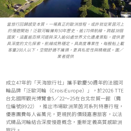
當旅行回歸感受本質，一場真正的歐洲旅程，或許就從萊茵河上
的慢遊開始！泛歐河輪擁有50年歷史、逾170條航線，跨越38個
國家，涵蓋逾百條河道與深入逾60處世界文化遺產景點，提供更
具深度的文化探索，航線成熟穩定，具高度專業性，每艘船上載
客量200人以下，空間舒適不擁擠，更具私密性與精緻感。圖／
業者提供
成立47年的「天海旅行社」攜手歡慶50週年的法國河
輪品牌「泛歐河輪（CroisiEurope）」，於2026 TTE
台北國際觀光博覽會5／22～25在台北世貿一館（攤
位編號B922），推出市場歐洲萊茵河系列特惠行程，
優惠團費每人省萬元，更親民的價錢嘉惠旅客，以法
式精品河輪結合深度慢遊概念，重新定義高質感歐洲
旅行。