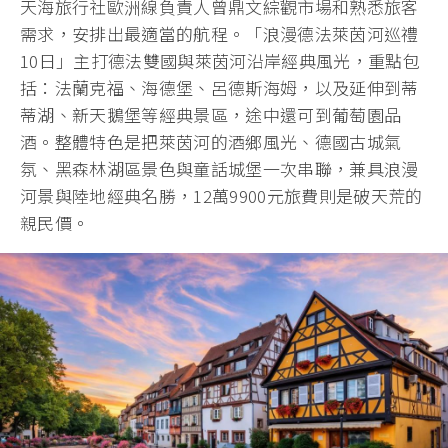
天海旅行社歐洲線負責人曾鼎文綜觀市場和熟悉旅客
需求，安排出最適當的航程。「浪漫德法萊茵河巡禮
10日」主打德法雙國與萊茵河沿岸經典風光，重點包
括：法蘭克福、海德堡、呂德斯海姆，以及延伸到蒂
蒂湖、新天鵝堡等經典景區，途中還可到葡萄園品
酒。整體特色是把萊茵河的酒鄉風光、德國古城氣
氛、黑森林湖區景色與童話城堡一次串聯，兼具浪漫
河景與陸地經典名勝，12萬9900元旅費則是破天荒的
親民價。