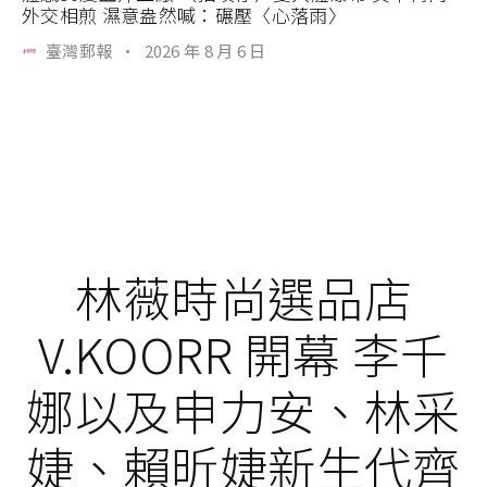
外交相煎 濕意盎然喊：碾壓〈心落雨〉
臺灣郵報
·
2026 年 8 月 6 日
林薇時尚選品店
V.KOORR 開幕 李千
娜以及申力安、林采
婕、賴昕婕新生代齊