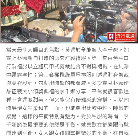
當天最令人矚目的焦點，莫過於全能藝人李千娜。她
穿上林薇親自打造的兩套訂製禮服。第一套白色平口
訂製禮服以立體馬甲式剪裁結合不對稱裙擺，在純淨
中顯露率性；第二套橄欖綠單肩禮服則透過貼身剪裁
與高衩設計，勾勒出時髦的都會感。多次穿著林薇作
品征戰大小頒獎典禮的李千娜分享，平常就很喜歡這
種不會過度甜美，但又能保有優雅感的穿搭，可以同
時展現女生柔和的一面，也能穿出比較中性、帥氣的
感覺，這樣的平衡特別有魅力。對於私服的時尚，李
千娜認為最重要的依然是平衡。她喜歡在舒適跟時髦
間達到平衡，女人跟女孩間掌握微妙的平衡，在自我