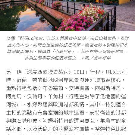
法國「科瑪Colmar」位於上萊茵省中北部，弗日山脈東側，為政
治文化中心，同時也是重要的旅遊城市，因當地的木製建築和水
城景觀而聞名，被稱為「小威尼斯」，其所在的亞爾薩斯地區，
亦為法國重要的紅酒產區之一。圖／業者提供
另一條「深度西歐漫遊萊茵河10日」行程，則以比利
時、荷蘭一帶的低地國河岸風景與運河城市為核心，
重點行程包括：布魯塞爾、安特衛普、阿姆斯特丹、
阿克馬、沃倫丹、羊角村，行程主軸除了低地國的運
河城市、水鄉聚落與歐洲港都風情。其中，特別適合
主打的亮點有布魯塞爾的城市巡禮、安特衛普的港都
與鑽石城印象、阿姆斯特丹的運河風貌、羊角村的童
話水鄉，以及沃倫丹的荷蘭漁村風情。整體特色比起