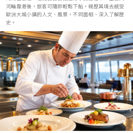
河輪靠港後，旅客可隨即輕鬆下船，親歷其境去感受
歐洲大城小鎮的人文、風景，不同面相、深入了解歷
史。