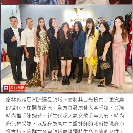
當林薇跨足潮流選品領域，便將其目光投向了更寬廣
的世代。在開幕當天，全方位發展藝人李千娜、台灣
時尚推手陳婉若、新生代超人氣女歌手申力安、時尚
寵兒林采婕，以及身為高中生設計師的賴昕婕現身力
挺支持。這群在各自領域展現獨特生命姿態的女性，