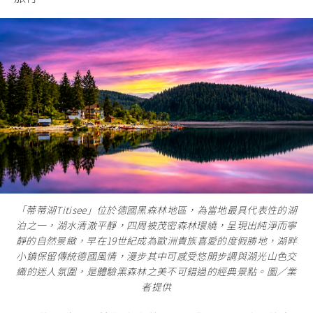
「蒂蒂湖Titisee」位於德國黑森林地區，為當地最具代表性的湖
泊之一，湖水清澈平靜，四周被茂密森林環繞，呈現出純淨而寧
靜的自然景緻，早在19世紀成為歐洲貴族喜愛的度假勝地，湖畔
小鎮保留傳統德國風情，漫步其中可感受悠開步調與湖光山色交
織的迷人氛圍，是體驗黑森林之美不可錯過的經典景點。圖／業
者提供