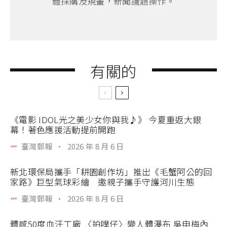
體採購及規畫，新聞議題操作。
有關的
《電影 IDOL光之美少女你與我♪》 今夏重返大銀
幕！著色應援活動提前開跑
臺灣郵報
·
2026 年 8 月 6 日
新北環保局攜手「耕園創作坊」推出《毛蟹阿公的回
家路》巨型氣球彩繪 邀親子攜手守護河川生態
臺灣郵報
·
2026 年 8 月 6 日
體感50度血汗工廠 〈拍噗仔〉變人體瀑布 吳申梅內