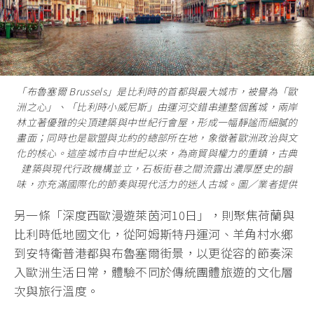
「布魯塞爾 Brussels」是比利時的首都與最大城市，被譽為「歐
洲之心」、「比利時小威尼斯」由運河交錯串連整個舊城，兩岸
林立著優雅的尖頂建築與中世紀行會屋，形成一幅靜謐而細膩的
畫面；同時也是歐盟與北約的總部所在地，象徵著歐洲政治與文
化的核心。這座城市自中世紀以來，為商貿與權力的重鎮，古典
建築與現代行政機構並立，石板街巷之間流露出濃厚歷史的韻
味，亦充滿國際化的節奏與現代活力的迷人古城。圖／業者提供
另一條「深度西歐漫遊萊茵河10日」，則聚焦荷蘭與
比利時低地國文化，從阿姆斯特丹運河、羊角村水鄉
到安特衛普港都與布魯塞爾街景，以更從容的節奏深
入歐洲生活日常，體驗不同於傳統團體旅遊的文化層
次與旅行溫度。