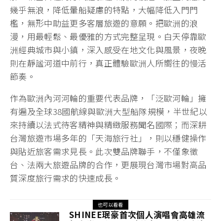
幾乎無浪，降低暈船疑慮的特點，大幅降低入門門
檻，無形中助益更多客層旅遊的意願。把歐洲的浪
漫，用最輕鬆、最優雅的方式完整呈現。白天停靠歐
洲經典城市與小鎮，深入感受在地文化與風景，夜晚
則在靜謐河道中前行，真正體驗歐洲人所嚮往的慢活
節奏。
作為歐洲內河河輪的重要代表品牌，「泛歐河輪」擁
有遍及全球38國航線與歐洲大型船隊規模，半世紀以
來持續以法式待客精神與精緻服務聞名國際；而深耕
台灣旅遊市場多年的「天海旅行社」，則以穩健操作
與貼近旅客需求見長。此次雙品牌聯手，不僅象徵
台、法兩大旅遊品牌的合作，更展現台灣市場對高品
質深度旅行需求的快速成長。
也可以看看
SHINEE珉豪首次個人演唱會高雄流