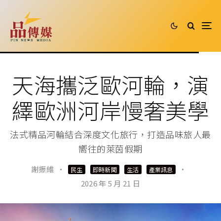
天海攜泛歐河輪，演
繹歐洲河岸慢奢美學
法式精品河輪結合深度文化旅行，打造品味旅人最
嚮往的萊茵假期
謝振維
·
·
民生
即時新聞
生活
產業訊息
2026 年 5 月 21 日