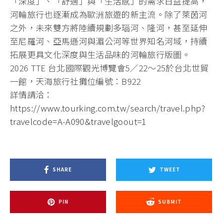
「深度」、「舒適」與「生活感」的需求日益提高，
河輪旅行也逐漸成為歐洲旅遊的新主流。除了萊茵河
之外，未來雙方將陸續規劃多瑙河、隆河，甚至延伸
至尼羅河、亞馬遜河與湄公河等世界知名河域，持續
拓展更具文化深度與生活品味的河輪旅行版圖。
2026 TTE 台北國際觀光博覽會5／22～25於台北世貿
一館，天海旅行社攤位編號：B922
詳情請洽：
https://www.tourking.com.tw/search/travel.php?
travelcode=A-A090&travelgoout=1
SHARE
TWEET
PIN
SUBMIT