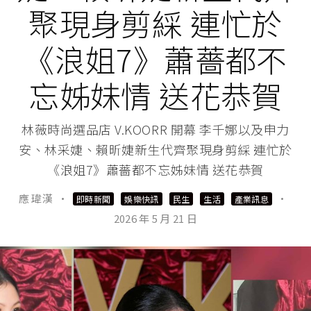
聚現身剪綵 連忙於
《浪姐7》蕭薔都不
忘姊妹情 送花恭賀
林薇時尚選品店 V.KOORR 開幕 李千娜以及申力
安、林采婕、賴昕婕新生代齊聚現身剪綵 連忙於
《浪姐7》蕭薔都不忘姊妹情 送花恭賀
應 瑋漢
·
·
即時新聞
娛樂快訊
民生
生活
產業訊息
2026 年 5 月 21 日