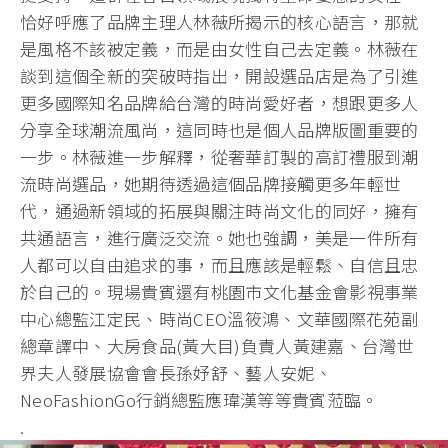
恰好呼應了品牌主理人林薇所揭示的核心語言，那就
是風格不該被定義，而是由女性自己去定義。林薇在
談到這個全新的突破時指出，開設選品店是為了引進
更多國際知名品牌給台灣的時尚愛好者，想跟更多人
分享全球潮流風尚，這同時也是個人品牌版圖重要的
一步。林薇進一步解釋，從奢華訂製的高訂禮服到潮
流時尚選品，她期待透過這個品牌接觸更多年輕世
代，通過新領域的拓展與關注時尚文化的同好，擁有
共通語言，進行廣泛交流。她也強調，美是一件所有
人都可以自由追求的事，而且應該是輕鬆、自信且忠
於自己的。現場貴賓還有桃園市文化基金會影視事業
中心總監江定民、時尚CEO溫筱鴻、文華國際花苑副
總章譯中、大房食品(黃大目)負責人黃建嘉、台灣世
界夫人發展協會會長孫妤舒、藝人安妮、
NeoFashionGo行銷總監應瑋漢等等貴賓蒞臨。
.