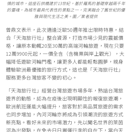
情的城市，這座石拱橋建於13世紀，基於羅馬的基礎穿越兩千年
的靈魂，為城市最具代表性的景點之一，完美融合了舊世紀的優
雅與現代生活之美。圖／業者提供
曾鼎文表示，此次適逢泛歐50週年推出限時特惠，結
合「天海旅行社」整合資源，打造市場少見的震撼價
格，讓原本動輒20至30萬的高端河輪旅遊，現在只要
12萬9900元起，一價全含（含機票與岸上觀光），大
幅降低遊歐河輪門檻，讓更多人都能輕鬆圓夢，親身
體驗歐洲最優雅的旅行方式，這也是「天海旅行社」
服務更多台灣旅客不變的初心。
「天海旅行社」經營台灣旅遊市場多年，熟諳台灣旅
遊界的動態，認為在疫後出現明顯性的報復旅遊潮，
歐洲航班運能大幅提升，旅客對於高品質旅遊的需求
也同步增加，內河河輪亦將成為引領潮流的旅遊方式
新亮點。看好未來的市場潛力，先以聞名世界的萊茵
河為出發點，在免去日日搬運行李的自在下，當白天