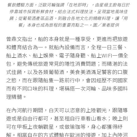
餐飲體驗方面，泛歐河輪強調「在地即時」，由星級主廚每日於
停靠城市採買新鮮食材，結合法式料理技法，呈現當地風味佳
餚；從葡萄酒產區品酒，到融合各地文化的精緻料理，讓「用
餐」本身也成為旅程的重要亮點之一。圖／業者提供
曾鼎文指出，船的本身就是一種享受，更進而把旅遊
和體育結合為一。就船內設備而言，全程一日三餐、
船上酒水、船上娛樂、電子隨身聽、船上WIFI一價全
包，避免傳統旅遊常見的隱性消費問題；而精湛的法
式佳餚，以及各類葡萄酒，美食美酒滿足饕客的口腹
之慾，而在跟隨船隻一路前行中，會因經歷不同國家
而有不同口味的料理，堪稱搭一次河輪、品味多國料
理精髓。
在內河航行期間，白天可以恣意的上陸觀光，跟隨導
遊或是自由行都可，甚至租自行車看山看水；晚上則
可在甲板上夜躺觀星，或做瑜珈等，身心都獲得紓
解。相當自在的方式體驗在歐洲的慢遊，加上內陸河