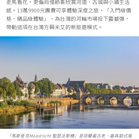
走馬看花，更偏向慢節奏欣賞河道、古城與小鎮生活
感。13萬9900元團費可享體驗深度之旅，「入門級價
格、精品級體驗」，為台灣的河輪市場投下震撼彈，
帶動這項在台灣方興未艾的新旅遊模式。
「馬斯垂克Maastricht 聖瑟法斯橋」是荷蘭最古老、最具歐式風