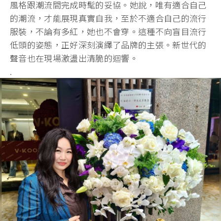
風格跟潮流間完成時髦的妥協。她說，唯有適合自己
的潮流，才能展現真實自我，至於不適合自己的流行
服裝，不論有多紅，她也不會穿。這種不向盲目流行
低頭的姿態，正好深刻演繹了品牌的主張。新世代的
聲音也在現場激盪出清脆的迴響。
.