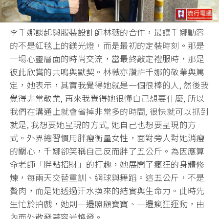
李千娜談起與服裝設計師林薇的合作，最讓千娜動容
的不是紅毯上的鎂光燈，而是最初的定裝時刻。那是
一場心靈層面的時尚交流，當最終敲定禮服時，那是
彼此欣賞的共鳴與默契。林薇亦讚許千娜的敬業與篤
定，她表示，其實我覺得她就是一個很棒的人, 然後我
覺得非常敬業, 再來我覺得她很懂自己想要什麼, 所以
我們在溝通上就會省掉非常多的時間, 很快就可以抓到
就是, 我想要她呈現的方式, 她自己也想要呈現的方
式。外界總習慣用胖瘦衡量女性，面對旁人對她消瘦
的關心，千娜卻笑稱自己反而胖了五公斤。為因應算
命老師「胖點招財」的打趣，她展開了瘋狂的身體修
煉，每兩天交替重訓、網球與舞蹈。這五公斤，不是
贅肉，而是她透過汗水換來的結實與生命力。此時先
生忙於拍戲，她則一邊照顧寶寶、一邊瘋狂運動，由
內而外散發著容光煥發。