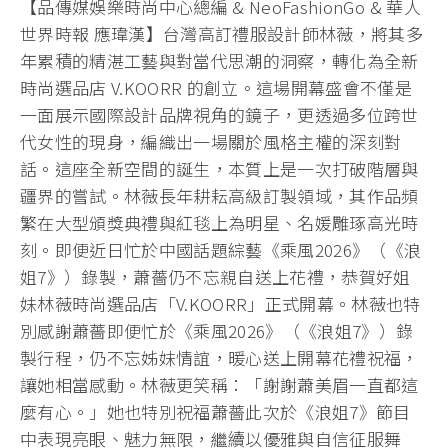
【品傳媒娛樂時尚中心總編 & NeoFashionGo & 華人
世界時報 應瑋漢】台灣高訂禮服設計師林薇，將其多
年累積的精湛工藝與對當代思潮的洞察，轉化為全新
時尚選品店 V.KOORR 的創立。這場開幕盛會不僅是
一面展示國際設計品牌視角的鏡子，更透過多位跨世
代女性的現身，編織出一場關於風格主權的深刻對
話。這座全新空間的誕生，本質上是一次打破階層與
疆界的嘗試。林薇長年耕耘高級訂製領域，其作品頻
繁在大型頒獎典禮與紅毯上為明星、名媛雕琢高光時
刻。即便近日忙於中國話題綜藝《乘風2026》（《浪
姐7》）錄製，蕭薔仍不忘親自送上花禮，恭賀好姐
妹林薇時尚選品店「V.KOORR」正式開幕。林薇也特
別感謝蕭薔即便忙於《乘風2026》（《浪姐7》）錄
製行程，仍不忘姊妹情誼，暖心送上開幕花禮祝福，
讓她相當感動。林薇更笑稱：「謝謝蕭美眉一直都這
麼有心。」她也特別祝福蕭薔此次於《浪姐7》節目
中表現亮眼、魅力無限，繼續以優雅與自信征服舞