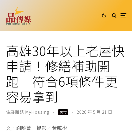
高雄30年以上老屋快
申請！修繕補助開
跑 符合6項條件更
容易拿到
住展雜誌 MyHousing
·
·
2026 年 5 月 21 日
房市
文／謝曉菁 攝影／黃威彬