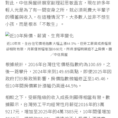
對此，中信房屋研展室副理莊思敏直言，現在許多年
輕人光是為了有一間安身之所，就必須耗費大半輩子
的積蓄與收入，在這種情況下，大多數人並非不想生
小孩，而是根本「不敢生」。
近10年來，全台住宅價格指數大幅上漲44.5%，但勞工薪資成長幅度
卻相對有限，月薪僅微幅增加8668元，所得漲幅明顯追不上房價。圖
／中信房屋
根據統計，2016年台灣住宅價格指數約為100.69，之
後一路攀升，2024年來到149.69高點，即便2025年因
政府打炒房政策影響，房價指數微幅修正至145.46，
但10年間房價累計漲幅仍高達44.5%。
相較之下，受薪階級的收入成長則顯得相當有限。數
據顯示，台灣勞工平均經常性月薪從2016年的3萬
9217元，增加至2025年的4萬7885元，10年間僅增加