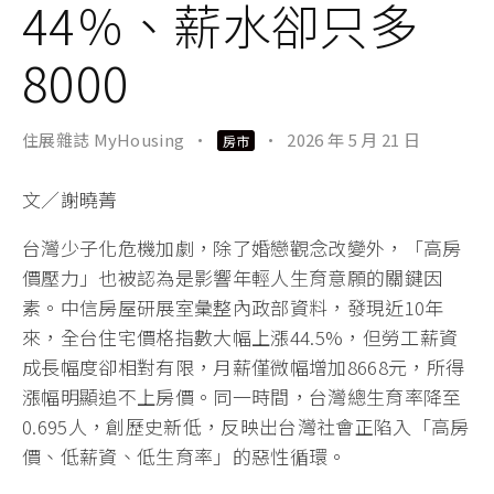
44％、薪水卻只多
8000
住展雜誌 MyHousing
·
·
2026 年 5 月 21 日
房市
文／謝曉菁
台灣少子化危機加劇，除了婚戀觀念改變外，「高房
價壓力」也被認為是影響年輕人生育意願的關鍵因
素。中信房屋研展室彙整內政部資料，發現近10年
來，全台住宅價格指數大幅上漲44.5%，但勞工薪資
成長幅度卻相對有限，月薪僅微幅增加8668元，所得
漲幅明顯追不上房價。同一時間，台灣總生育率降至
0.695人，創歷史新低，反映出台灣社會正陷入「高房
價、低薪資、低生育率」的惡性循環。