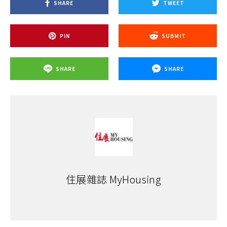
SHARE
TWEET
PIN
SUBMIT
SHARE
SHARE
住展雜誌 MyHousing