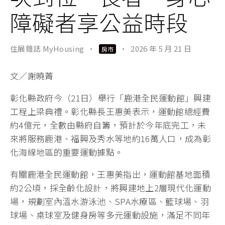
障礙者享公益時段
住展雜誌 MyHousing
·
·
2026 年 5 月 21 日
房市
文／謝曉菁
彰化縣政府今（21日）舉行「鹿港全民運動館」興建
工程上梁典禮。彰化縣長王惠美表示，運動館總經費
約4億元，全數由縣府自籌，預計於今年底完工，未
來將服務鹿港、福興及秀水等地約16萬人口，成為彰
化海線地區的重要運動據點。
有關鹿港全民運動館，王惠美指出，運動館基地面積
約2公頃，採全齡化設計，將興建地上2層現代化運動
場，規劃室內溫水游泳池、SPA水療區、籃球場、羽
球場、桌球室及健身房等多元運動設施，滿足不同年