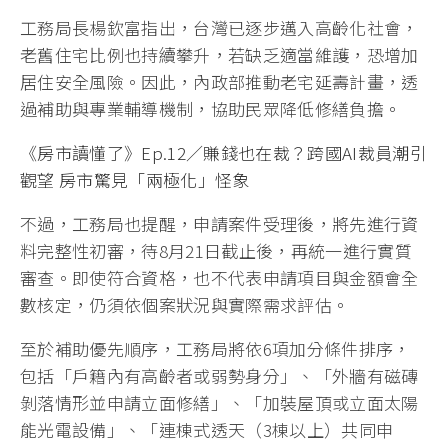
工務局長楊欽富指出，台灣已逐步邁入高齡化社會，
老舊住宅比例也持續攀升，若缺乏適當維護，恐增加
居住安全風險。因此，內政部推動老宅延壽計畫，透
過補助與專業輔導機制，協助民眾降低修繕負擔。
《房市讀懂了》Ep.12／賺錢也在裁？跨國AI裁員潮引
觀望 房市驚見「兩極化」怪象
不過，工務局也提醒，申請案件受理後，將先進行資
料完整性初審，待8月21日截止後，再統一進行實質
審查。即使符合資格，也不代表申請項目與金額會全
數核定，仍須依個案狀況與實際需求評估。
至於補助優先順序，工務局將依6項加分條件排序，
包括「戶籍內有高齡者或弱勢身分」、「外牆有磁磚
剝落情形並申請立面修繕」、「加裝屋頂或立面太陽
能光電設備」、「連棟式透天（3棟以上）共同申