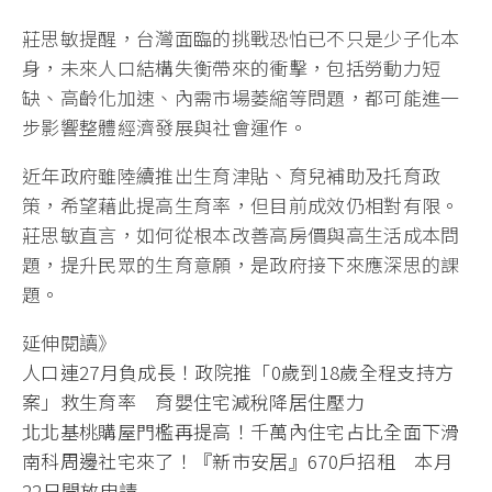
莊思敏提醒，台灣面臨的挑戰恐怕已不只是少子化本
身，未來人口結構失衡帶來的衝擊，包括勞動力短
缺、高齡化加速、內需市場萎縮等問題，都可能進一
步影響整體經濟發展與社會運作。
近年政府雖陸續推出生育津貼、育兒補助及托育政
策，希望藉此提高生育率，但目前成效仍相對有限。
莊思敏直言，如何從根本改善高房價與高生活成本問
題，提升民眾的生育意願，是政府接下來應深思的課
題。
延伸閱讀》
人口連27月負成長！政院推「0歲到18歲全程支持方
案」救生育率 育嬰住宅減稅降居住壓力
北北基桃購屋門檻再提高！千萬內住宅占比全面下滑
南科周邊社宅來了！『新市安居』670戶招租 本月
22日開放申請