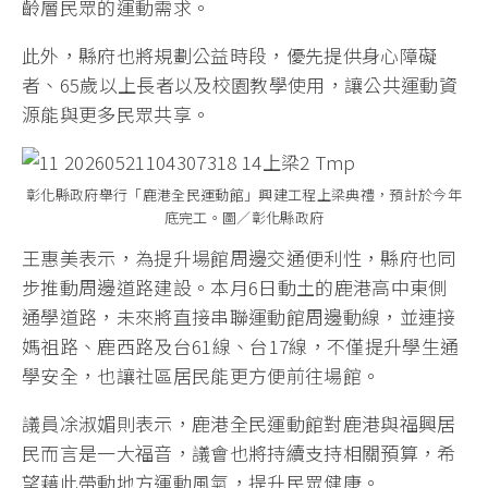
齡層民眾的運動需求。
此外，縣府也將規劃公益時段，優先提供身心障礙
者、65歲以上長者以及校園教學使用，讓公共運動資
源能與更多民眾共享。
彰化縣政府舉行「鹿港全民運動館」興建工程上梁典禮，預計於今年
底完工。圖／彰化縣政府
王惠美表示，為提升場館周邊交通便利性，縣府也同
步推動周邊道路建設。本月6日動土的鹿港高中東側
通學道路，未來將直接串聯運動館周邊動線，並連接
媽祖路、鹿西路及台61線、台17線，不僅提升學生通
學安全，也讓社區居民能更方便前往場館。
議員凃淑媚則表示，鹿港全民運動館對鹿港與福興居
民而言是一大福音，議會也將持續支持相關預算，希
望藉此帶動地方運動風氣，提升民眾健康。