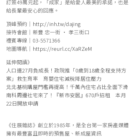
訂簽49萬元起，「成家」是給愛人最美的承諾，也是
給長輩最安心的回應。
頂峰預約｜
http://inh.tw/dajing
接待會館｜新豐 忠一街 · 孝三街口
禮賓專線｜03-5571366
地圖導航｜
https://reurl.cc/XaRZeM
延伸閱讀》
人口連27月負成長！政院推「0歲到18歲全程支持方
案」救生育率 育嬰住宅減稅降居住壓力
北北基桃購屋門檻再提高！千萬內住宅占比全面下滑
南科周邊社宅來了！『新市安居』670戶招租 本月
22日開放申請
《住展雜誌》創立於1985年，是全台第一家房產媒體
擁有最豐富且即時的預售屋、新成屋資訊