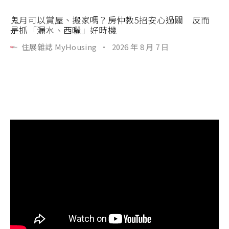
鬼月可以賞屋、搬家嗎？房仲教5招安心過關 反而
是抓「漏水、西曬」好時機
住展雜誌 MyHousing
·
2026 年 8 月 7 日