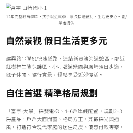
12年完整教育學區，孩子就近就學，家長接送便利，生活更安心。圖/
業者提供
自然景觀 假日生活更多元
建興路串聯61快速道路，連結新豐濱海遊憩區。鄰近
紅樹林生態保護區、小叮噹遊樂園與鳳崎落日步道，
親子休閒、健行賞景，輕鬆享受近郊慢活。
自住首選 精準格局規劃
「富宇-大景」採雙電梯、4–6戶單純配置，規劃2–3
房產品，戶戶大面開窗、格局方正，兼顧採光與通
風，打造符合現代家庭的居住尺度。優惠付款專案，