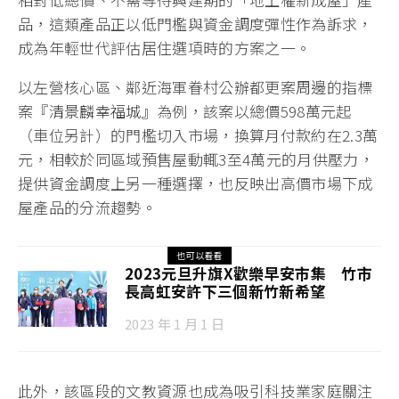
品，這類產品正以低門檻與資金調度彈性作為訴求，
成為年輕世代評估居住選項時的方案之一。
以左營核心區、鄰近海軍眷村公辦都更案周邊的指標
案『
清景麟幸福城
』為例，該案以總價598萬元起
（車位另計）的門檻切入市場，換算月付款約在2.3萬
元，相較於同區域預售屋動輒3至4萬元的月供壓力，
提供資金調度上另一種選擇，也反映出高價市場下成
屋產品的分流趨勢。
也可以看看
2023元旦升旗X歡樂早安市集 竹市
長高虹安許下三個新竹新希望
2023 年 1 月 1 日
此外，該區段的文教資源也成為吸引科技業家庭關注