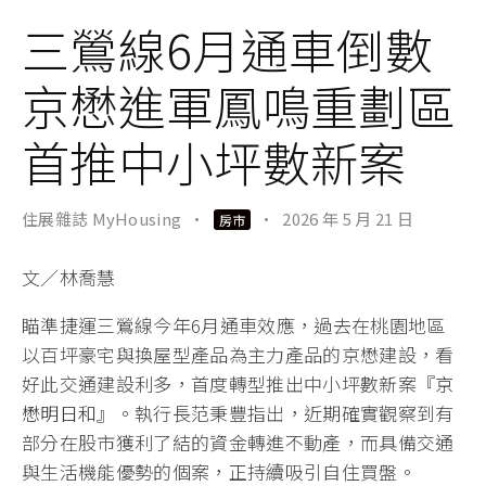
三鶯線6月通車倒數
京懋進軍鳳鳴重劃區
首推中小坪數新案
住展雜誌 MyHousing
·
·
2026 年 5 月 21 日
房市
文／林喬慧
瞄準捷運三鶯線今年6月通車效應，過去在桃園地區
以百坪豪宅與換屋型產品為主力產品的京懋建設，看
好此交通建設利多，首度轉型推出中小坪數新案『
京
懋明日和
』。執行長范秉豐指出，近期確實觀察到有
部分在股市獲利了結的資金轉進不動產，而具備交通
與生活機能優勢的個案，正持續吸引自住買盤。