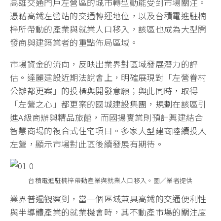
高雄交通門戶左營區的城市轉型動能受到市場關注。
憑藉高鐵左營站的交通轉運地位，以及台積電進駐楠
梓所帶動的產業與就業人口移入，該區也成為大型開
發商與建築業者的重點佈局區域。
市場資金的流向，反映出業界對區域發展潛力的評
估。達麗建設近期法說會上，明確展現對「左營眷村
公辦都更案」的投標與開發意願；與此同時，取得
「左營之心」都更案的國城建設集團，規劃在該區引
進A級商辦與精品旅館，而國揚實業則預計興建結合
智慧商場的複合式住宅項目。多家大型建商陸續投入
左營，顯示市場對此區後續發展有期待。
台積電進駐楠梓帶動產業與就業人口移入。圖／業者提供
業界普遍觀察到，當一個區域兼具高鐵的交通便利性
與半導體產業的就業機會時，其不動產市場的關注度