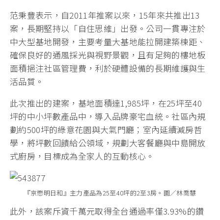
范秉豐表示，自2011年推案以來，15年來共推出13
案，長期堅持以「自住思維」出發。公司一貫專注於
中大型基地開發，主要考量大基地能拉開建築棟距、
確保良好的通風採光與視野景觀，且有足夠的樓地板
面積挹注社區管理費，利於硬體設備的長期維護與生
活品質。
此次推出的建案，基地面積達1,985坪，在25坪至40
坪的中小坪數產品中，導入品牌豪宅血統。社區內規
劃約500坪的綠意花園與大氣門廳；室內延續減房哲
學，將坪數回饋給公領域，規劃大客餐廳與中島開放
式廚房，目標成為全家人的互動核心。
『京懋明日和』主力產品為25至40坪的2至3房。圖／林喬慧
此外，該案斥資千萬元取得全台通過率僅3.93%的鑽