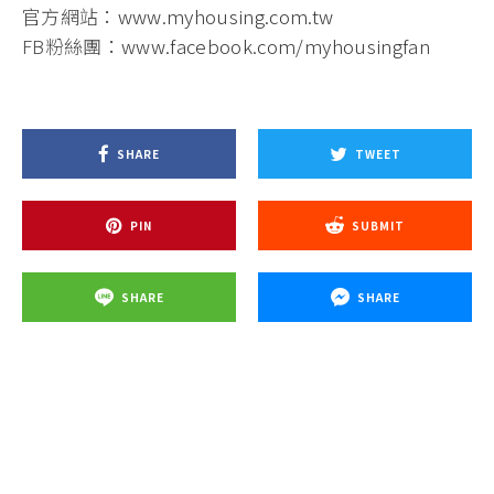
官方網站：
www.myhousing.com.tw
FB粉絲團：
www.facebook.com/myhousingfan
SHARE
TWEET
PIN
SUBMIT
SHARE
SHARE