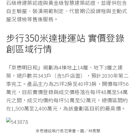
石級綠建築認證與黃金級智慧建築認證，並提供包含
自主驗屋、裝潢規範制定、代管期公設課程與主動式
屋況健檢等售後服務。
步行350米達捷運站 實價登錄
創區域行情
『
京懋明日和
』規劃為4棟地上14層、地下3層之建
築，總戶數共343戶（含5戶店面），預計2030年第二
季完工。產品主力為25坪2房至40坪3房，開價每坪56
萬元，目前實價登錄與成交價格落在每坪48萬至54萬
元之間，成交均價約每坪51萬至52萬元，總價區間約
在1,500萬至2,400萬元，為該重劃區目前的最高價。
京懋建設執行長范秉豐。圖／林喬慧