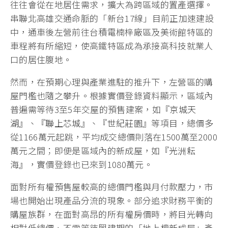
往往會從在地居住需求，擴大為跨區域的置產選擇。
串聯北高雄交通命脈的「新台17線」目前正加速建設
中，通車後左營前往台積電楠梓廠區及美術館特區的
車程將有所縮短，使高鐵特區成為承接高科技就業人
口的居住腹地。
然而，在預期心理與產業進駐的推升下，左營區的購
屋門檻也隨之攀升。根據實價登錄資料顯示，區域內
普遍需等待3至5年交屋的預售建案，如『
京城天
湖
』、『
聯上芯城
』、『
世紀莊園
』等項目，總價多
從1166萬元起跳，平均成交總價則落在1500萬至2000
萬元之間；即便是區域內的新成屋，如『
光洲耘
海
』，實價登錄也已來到1080萬元。
面對所有權預售屋較高的總價門檻與月付款壓力，市
場也開始出現產品分流的現象。部分追求財務平衡的
購屋族群，在面對高昂的所有權房價時，將目光轉向
相對低總價、不需等待興建期的「地上權新成屋」產