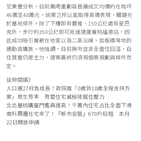
范秉豐分析，目前鳳鳴重劃區普遍成交均價約在每坪
46萬至48萬元，該案之所以能取得高價表現，關鍵在
於基地條件。除了下樓即有寶雅、150公尺處有星巴
克外，步行約350公尺即可抵達捷運鶯桃福德站，因
此成功吸引鶯歌在地客以及二高沿線，如板橋等地的
通勤首購族。他強調，目前房市並非全面性回溫，自
住買盤仍是主力，建案最終仍須視個案規劃與條件而
定。
延伸閱讀》
人口連27月負成長！政院推「0歲到18歲全程支持方
案」救生育率 育嬰住宅減稅降居住壓力
北北基桃購屋門檻再提高！千萬內住宅占比全面下滑
南科周邊社宅來了！『新市安居』670戶招租 本月
22日開放申請