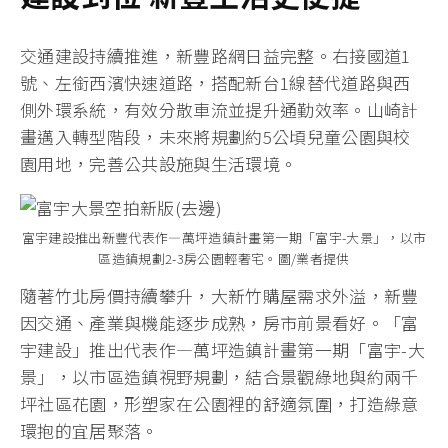
交通建設持續推進，新豐路網日益完整。右接國道1
號、左銜西濱快速道路，搭配新台1線替代道路與西
側外環系統，有效分散車流並提升通勤效率。山崎計
畫邁入轉型階段，未來將規劃約5公頃兒童公園與校
園用地，完善公共設施與生活環境。
富宇建設推出新豐代表作—萬坪造鎮計畫第一期「富宇-大景」，以市
區造鎮規劃2-3房公園輕奢宅。圖/業者提供
隨著竹北房價持續攀升，大新竹購屋需求外溢，新豐
因交通、產業與機能逐步成熟，房市前景看好。「富
宇建設」推出代表作—萬坪造鎮計畫第一期「富宇-大
景」，以市區造鎮視野規劃，結合景觀綠地與約兩千
坪社區花園，形塑家在公園裡的舒適氛圍，打造綠意
環抱的宜居聚落。