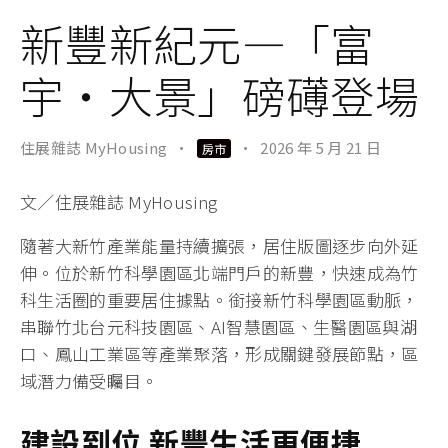
新豐新紀元—「富
宇・大景」磅礡登場
住展雜誌 MyHousing
·
·
2026 年 5 月 21 日
房市
文／住展雜誌 MyHousing
隨著大新竹產業能量持續擴張，居住版圖逐步向外延
伸。位於新竹科學園區北端門戶的新豐，快速成為竹
科生活圈的重要居住據點。銜接新竹科學園區動脈，
串聯竹北台元科技園區、AI智慧園區、生醫園區與湖
口、鳳山工業區等產業聚落，形成關鍵發展節點，區
域潛力備受矚目。
建設到位 新豐生活更便捷