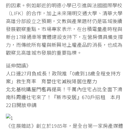
的因素。例如鄰近的明德小學已引進與法國國際學校
（LIFK）的合作，加上未來陽明交通大學、清華大學
高雄分部設立之預期，文教與產業題材仍是區域後續
發展觀察重點。市場專家表示，在台積電量產時程與
新台17線通車等實體建設支持下，左營房價具備支撐
力，而傳統所有權與新興地上權產品的消長，也成為
觀察北高雄城市發展的重要指標。
延伸閱讀》
人口連27月負成長！政院推「0歲到18歲全程支持方
案」救生育率 育嬰住宅減稅降居住壓力
北北基桃購屋門檻再提高！千萬內住宅占比全面下滑
南科周邊社宅來了！『新市安居』670戶招租 本月
22日開放申請
《住展雜誌》創立於1985年，是全台第一家房產媒體