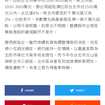
布，目前台北市集中在2000-4000萬元，新北市是
1000-3000萬元，要出現超低價位如台北市在1500萬
元以內，占比僅4%，新北市要低於千萬元還只有
2%，也就表示，多數雙北房產都是低標一兩千萬元起
跳，以現今貸款難，前景也不明朗，整體房市出現受
棄房買股的窘境顯然不意外。
陳炳辰指出，雖然陸續有建商調整價格的消息，但低
總小宅銷況穩定，將仍維持一定價碼，以置產客群為
主的市場也令其保有支撐性，而今年在台北市文山區
與新北市三峽區、淡水區尚會見到這類價新案問世，
價格優勢下，有意之買方得看準時機。
SHARE
TWEET