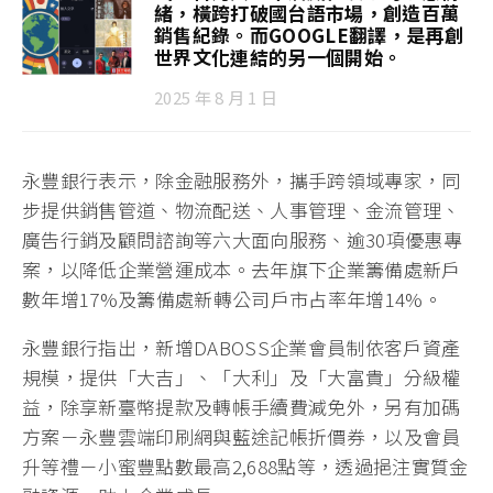
緒，橫跨打破國台語市場，創造百萬
銷售紀錄。而GOOGLE翻譯，是再創
世界文化連結的另一個開始。
2025 年 8 月 1 日
永豐銀行表示，除金融服務外，攜手跨領域專家，同
步提供銷售管道、物流配送、人事管理、金流管理、
廣告行銷及顧問諮詢等六大面向服務、逾30項優惠專
案，以降低企業營運成本。去年旗下企業籌備處新戶
數年增17%及籌備處新轉公司戶市占率年增14%。
永豐銀行指出，新增DABOSS企業會員制依客戶資產
規模，提供「大吉」、「大利」及「大富貴」分級權
益，除享新臺幣提款及轉帳手續費減免外，另有加碼
方案－永豐雲端印刷網與藍途記帳折價券，以及會員
升等禮－小蜜豐點數最高2,688點等，透過挹注實質金