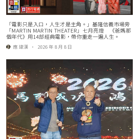
「電影只是入口，人生才是主角。」基隆信義市場旁
「MARTIN MARTIN THEATER」七月亮燈 《爸媽那
個年代》用14部經典電影，帶你重走一遍人生。
應 瑋漢
·
2026 年 8 月 8 日