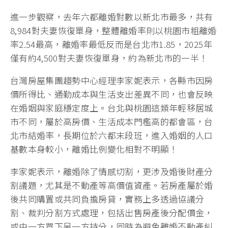
進一步觀察，去年六都離婚對數以新北市最多，共有
8,984對夫妻恢復單身，整體離婚率則以桃園市粗離婚
率2.54最高，離婚率最低反而是台北市1.85，2025年
僅有約4,500對夫妻恢復單身，約為新北市的一半！
台灣房屋集團趨勢中心經理李家妮表示，各縣市因房
價所得比、通勤成本與生活支出差異不同，也會反映
在婚姻與家庭穩定度上。台北與桃園這類年輕移居城
市不同，屬於高房價、生活成本門檻高的都會區，台
北市結婚率，長期位於六都末段班，進入婚姻的人口
基數本身較小，離婚比例變化相對不明顯！
李家妮表示，離婚除了情感切割，更涉及婚後財產分
割議題，尤其是不動產等高價值資產。若房產屬於婚
後共同購置或共同負擔房貸，實務上多透過協議分
割、裁判分割方式處理，包括出售房產後分配價金，
或由一方買下另一方持分，同時為避免離婚不動產糾