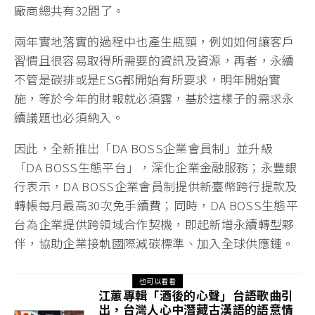
廠商總共有32間了。
兩年實地落實的過程中也產生瓶頸，例如如何讓客戶
習慣且很容易取得所需要的資訊及資源，再者，永續
不管是碳排或是ESG都開始有所要求，明年開始實
施，等於今年的財報就必須露，基於這樣子的需求永
續議題也必須納入。
因此，全新推出「DA BOSS企業會員制」並升級
「DA BOSS生態平台」，深化企業金融服務；永豐銀
行表示，DA BOSS企業會員制提供新臺幣跨行提款及
轉帳每月最高30次免手續費；同時，DA BOSS生態平
台為企業提供跨領域合作契機，即起新增永續轉型夥
伴，協助企業接軌國際減碳標準、加入全球供應鏈。
也可以看看
江蕙專輯「酒後的心聲」台語歌曲引
出，台灣人心中潛藏古漢語的語意情