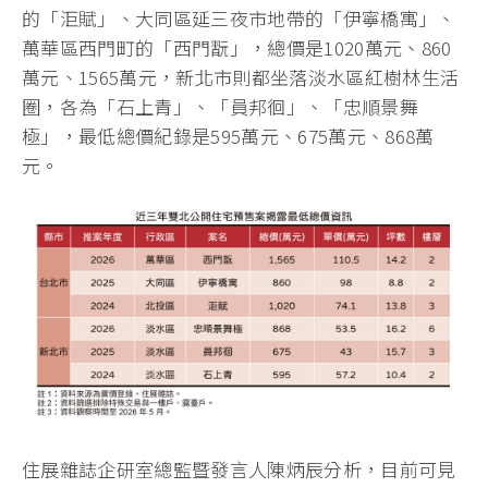
的「洰賦」、大同區延三夜市地帶的「伊寧橋寓」、
萬華區西門町的「西門翫」，總價是1020萬元、860
萬元、1565萬元，新北市則都坐落淡水區紅樹林生活
圈，各為「石上青」、「員邦徊」、「忠順景舞
極」，最低總價紀錄是595萬元、675萬元、868萬
元。
住展雜誌企研室總監暨發言人陳炳辰分析，目前可見