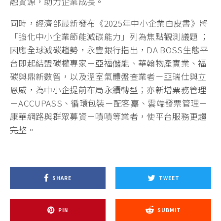
融資源，助力企業成長。
同時，經濟部最新發布《2025年中小企業白皮書》將
「強化中小企業節能減碳能力」列為焦點觀測議題 ；
因應全球減碳趨勢，永豐銀行指出，DA BOSS生態平
台即起結盟碳權專家－亞福儲能、華翰物產實業、福
碳與鼎新數智，以及溫室氣體盤查業者－亞瑞仕與立
恩威，為中小企提前布局永續轉型；亦新增票務管理
－ACCUPASS、循環包裝－配客嘉、雲端發票管理－
康華網路與群眾募資－嘖嘖等業者，使平台服務更趨
完整。
SHARE
TWEET
PIN
SUBMIT