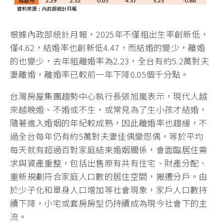
根據內政部統計月報，2025年不僅粗出生率創新低，
僅4.62，結婚率也創新低4.47，而結婚的變少，離婚
的也變少，去年粗離婚率為2.23，全台有約5.2萬對夫
妻離婚，離婚率已較前一年下降0.05個千分點。
台灣房屋集團趨勢中心執行長張旭嵐表示，現代人越
來越晚婚、不婚或不生，或常見為了生小孩才結婚，
隨著進入婚姻的年紀較成熟，因此離婚率也趨緩，不
過全台每年仍有約5萬對夫妻佳偶變怨偶，等於平均
每天就有超過百對家庭結束婚姻關係，會面臨居住需
求與資產重整，包括出售原有共有住宅、財產分配、
重新規劃符合家庭人口數的居住空間，搬遷分戶。由
於少子化和單身人口增加等社會現象，家戶人口數持
續下降，小宅或套房房型仍持續成為現今社會下的主
流。