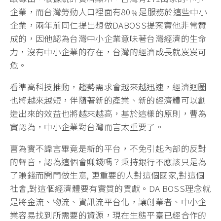
企業，而台灣勞動人口裡面有80﹪是服務於這些中小
企業，兩年前同仁提出想做DABOSS提案實他非常贊
成的，因他認為台灣中小企業意味著台灣經濟的生命
力，沒有中小企業的存在，台灣的經濟成長就岌岌可
危。
看準高科技推動，趨勢需求會越來越迅速，經濟迴圈
也將越來越短，伴隨著新的產業、新的經濟體可以創
造出來的效益也將越來越高，基於這樣的原則，曹為
實認為，中小企業對台灣而言太重要了。
曹為實不諱言畢竟是新的平台，不免引起內部的反對
的聲音，認為這個會賺錢嗎？秉持銀行不應該只是為
了賺錢而開門做生意, 更重要的人對這個國家,對這個
社會,對這個經濟體要有實質的貢獻。DA BOSS理念就
是將金流、物流、資訊流平台化，讓創業者、中小企
業容易找到所需要的資源，現在生態平臺已經合作的