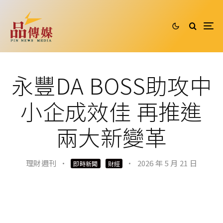
永豐DA BOSS助攻中
小企成效佳 再推進
兩大新變革
理財週刊
·
·
2026 年 5 月 21 日
即時新聞
財經