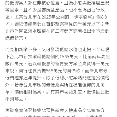
的低總案大都在非核心位置、且為小宅與低樓層屋況
等因素，且不少是套房型產品，也不乏為蛋白行政
區，尤其台北市在2025年公開的「伊寧橋寓」僅8.8
坪，讓總價能壓低在首都新案罕見的千萬元以下；新
北市外圍區淡水區更在這三年都有建商推出全市最低
總價新案。
而亮相新案不多，又可發現低總水位也走揚，今年眼
下台北市新推案最低總價的1565萬元，比前兩年高出
數百萬元，若以最優惠的新青安方案至高貸得千萬元
來說，自行也要負擔565萬元的自備款，而新北市最
低門檻亦連年提升，除了低總小宅案熱門遂拉抬價格
外，若像台北市區的最低總案所在機能強勢的北萬
華，價碼相對偏高，卻有其市場認知度，低價因此低
不到哪去。
再觀察實價登錄雙北預售新案大樓產品交易總價分