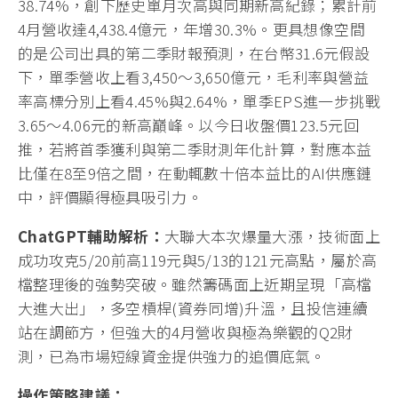
38.74%，創下歷史單月次高與同期新高紀錄；累計前
4月營收達4,438.4億元，年增30.3%。更具想像空間
的是公司出具的第二季財報預測，在台幣31.6元假設
下，單季營收上看3,450～3,650億元，毛利率與營益
率高標分別上看4.45%與2.64%，單季EPS進一步挑戰
3.65～4.06元的新高巔峰。以今日收盤價123.5元回
推，若將首季獲利與第二季財測年化計算，對應本益
比僅在8至9倍之間，在動輒數十倍本益比的AI供應鏈
中，評價顯得極具吸引力。
ChatGPT
輔助解析：
大聯大本次爆量大漲，技術面上
成功攻克5/20前高119元與5/13的121元高點，屬於高
檔整理後的強勢突破。雖然籌碼面上近期呈現「高檔
大進大出」，多空槓桿(資券同增)升溫，且投信連續
站在調節方，但強大的4月營收與極為樂觀的Q2財
測，已為市場短線資金提供強力的追價底氣。
操作策略建議：