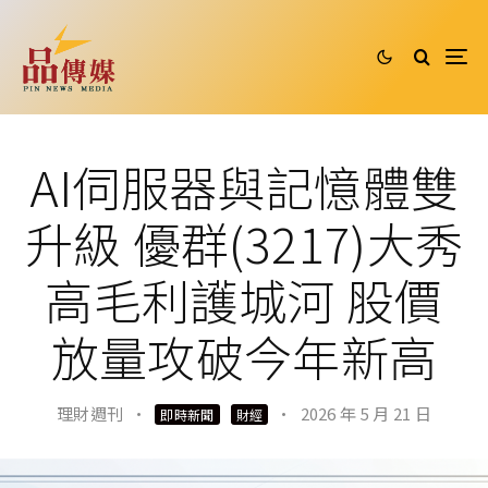
AI伺服器與記憶體雙
升級 優群(3217)大秀
高毛利護城河 股價
放量攻破今年新高
理財週刊
·
·
2026 年 5 月 21 日
即時新聞
財經