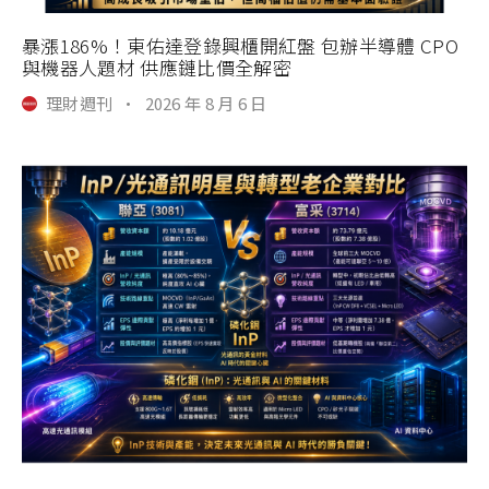
暴漲186%！東佑達登錄興櫃開紅盤 包辦半導體 CPO
與機器人題材 供應鏈比價全解密
理財週刊
·
2026 年 8 月 6 日