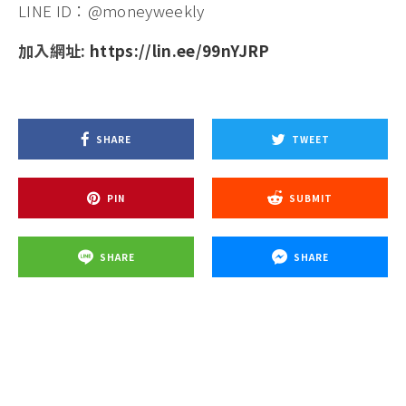
LINE ID：@moneyweekly
加入網址:
https://lin.ee/99nYJRP
SHARE
TWEET
PIN
SUBMIT
SHARE
SHARE