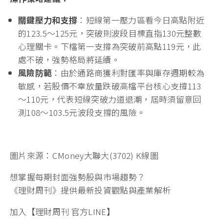
關鍵壓力和支撐
：短線第一壓力區看今日高點附近
的123.5～125元，突破則波段目標直指130元整數
心理關卡。下檔第一支撐為突破前高點119元，此
處不破，強勢格局將延續。
風險防範
：由於通路商獲利對匯率與庫存週期較為
敏感，若股價不幸放量跌破高檔平台核心支撐113
～110元，代表短線突破力道退潮，屆時須留意回
測108～103.5元波段支撐的風險。
圖片來源：CMoney大聯大(3702) K線圖
想掌握每期封面強勢股與市場趨勢？
《理財周刊》提供最新投資觀點與產業解析
加入【理財周刊 官方LINE】