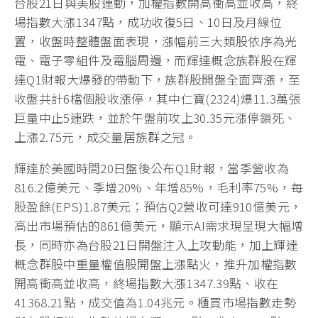
台股21日與美股連動，加權指數開高衝高並收高，終
場指數大漲1347點，成功收復5日、10日及月線位
置，收盤時整體盤面表現，漲幅前三大類股依序為光
電、電子零組件及電腦周邊，而輝達概念族群股在輝
達Q1財報大爆發的帶動下，族群股開盤全面齊漲，至
收盤共計6檔個股收漲停，其中仁寶(2324)爆11.3萬張
巨量中止5連跌，並於午盤前攻上30.35元漲停鎖死、
上漲2.75元，成交量居族群之冠。
輝達於美國時間20日盤後公布Q1財報，當季營收為
816.2億美元、季增20%、年增85%，毛利率75%，每
股盈餘(EPS)1.87美元；預估Q2營收可達910億美元，
高出市場預估的861億美元，顯示AI需求現呈現大幅增
長，同時亦為台股21日開盤注入上攻動能，加上輝達
概念群股中重量權值股開盤上漲點火，推升加權指數
開高衝高並收高，終場指數大漲1347.39點、收在
41368.21點，成交值為1.04兆元。櫃買市場指數走勢