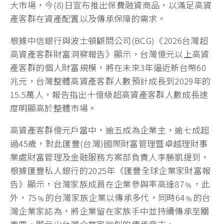
大市場，今(8)日宣布推出保費融資商品，以滿足高資
產客群在資產配置以及傳承保障的需求。
根據中信銀行與波士頓顧問公司(BCG)《2026台灣超
高資產客群財富洞察報告》顯示，台灣億元以上高資
產客群的個人財富規模，將在未來3年逼近新台幣60
兆元，台灣整體高資產客群人數預計成長到2029年的
15.5萬人，報告指出十億級超高資產客群人數成長速
度明顯高於整體市場。
高資產客群億元戶當中，逾五成為企業主，逾七成超
過45歲，對此匯豐(台灣)國際財富管理暨卓越理財事
業處財富管理及金融服務方案部負責人李勝凱提到，
根據匯豐私人銀行的2025年《匯豐全球企業家財富報
告》顯示，台灣家族成員在企業參與率高達87﹪，此
外，75﹪的台灣家族企業以傳承多代，同時64﹪的台
灣企業家認為，將企業留在家族手中並持續傳承至關