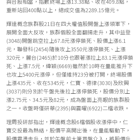
與台股相當，指數終場上漲13.38點、收在409.8點，
重新站回400點以上，總成交值為2289.15億元。
輝達概念族群股21日在四大權值股開盤上漲領軍下，
展開全面大反攻，族群個股全面翻揚走升，其中益登
(3048)開盤跳空拉上67.8元漲停鎖死、股價上漲6.1
元，聯發科(2454)隨後攻上3550元漲停鎖死、上漲
320元，麗台(2465)於10分也跟著漲拉上83.1元漲停鎖
死、上漲7.5元，緯穎(6669)雖然於10時在量能推升下
也攻上5400元漲停，但僅維持23分被打開，終場股價
上漲435元、收在5345元，仁寶、德律(3030)及欣興
(3037)則分別於午盤先後拉上漲停鎖死，股價分別上
漲2.75元、34.5元及82元，成為盤面上亮眼的族群股
之一。收盤時僅研華(2395)與震曜(6922)二檔收跌。
理周投研部指出，輝達概念股6檔個股收漲停中，仁
寶交投最為熱絡，股價平高開出後，在量能驅動下，
股價震盪走升，並於午盤前大筆買盤介入，將股價升