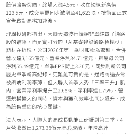
股價強勢突圍，終場大漲4.5元，收在短線新高價
123.5元，成交量更同步激增至41,623張，技術面正式
宣告啟動高檔加速波。
理周投研部指出，大聯大這波行情絕非單純電子通路
股的補漲，而是實打分的「AI基礎建設通路槓桿股」
題材在折現。公司2026年第一季財報極為驚豔，合併
營收達3,165億元、營業淨利84.71億元、歸屬母公司
淨利55.49億元，單季EPS衝上3.30元，同步刷新公司
歷史單季新高紀錄。更難能可貴的是，通路商過去常
被詬病利潤率薄，但大聯大首季大秀「三率三升」肌
肉，營業淨利率提升至2.68%、淨利率達1.75%，營
運規模擴大的同時，資本與獲利效率也同步飆升，成
為股價重估的核心關鍵。
法人表示，大聯大的高成長動能正延續到第二季。4
月營收繳出1,273.38億元亮眼成績，年增高達