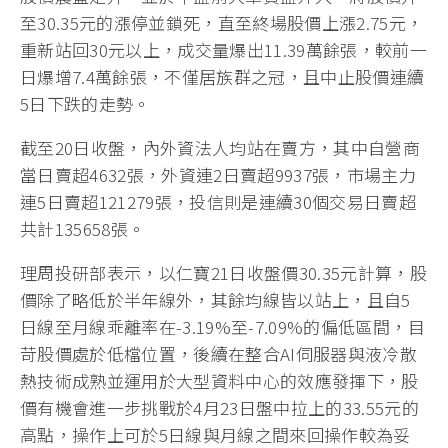
至30.35元的漲停並鎖死，直至終場股價上漲2.75元，
重新站回30元以上，成交量爆出11.39萬餘張，較前一
日爆增7.4萬餘張，不僅居族群之冠，且中止股價連續
5日下跌的走勢。
截至20日收盤，內外資法人均站在賣方，其中自營商
當日賣超4632張，外資連2日賣超9937張，市場主力
連5日賣超121279張，投信則是連續30個交易日賣超
共計135658張。
理周投研部表示，以仁寶21日收盤價30.35元計算，股
價除了略低於半年線外，其餘均線皆以站上，且自5
日線至月線乖離率在-3.19%至-7.09%的偏低區間，目
苛股價處於低檔位置，後續在整合AI伺服器與液冷散
熱技術成熟並運用於大型資料中心的效應發揮下，股
價有機會進一步挑戰於4月23日盤中拉上的33.55元的
高點，操作上可於5日線與月線之間來回操作較為妥