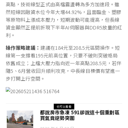
高點，技術線型正式由高檔震盪轉為多方加速段。雖
然短線因融資水位今年大增44.92%，且面臨金、塑膠
等原物料上漲成本壓力，短期波動可能提高，但長線
資金顯然正提前折現下半年AI伺服器與DDR5放量的紅
利。
操作策略建議：
建議在184元至208.5元區間操作。短
線第一支撐看195元前高位置，只要不破則突破格局
依舊成立；上檔大壓力指向近一年高點208.5元，若伴
隨5、6月營收回升順利攻克，中長線目標價有望進一
步打開上行空間。
也可以看看
都說房市急凍 591卻說這十個重劃區
買氣竟逆勢突圍