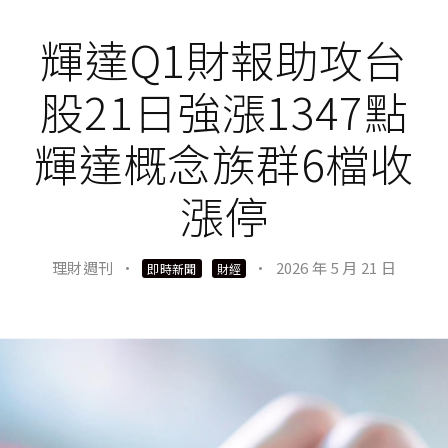
輝達Q1財報助攻台
股21日強漲1347點
輝達概念族群6檔收
漲停
理財週刊
·
·
2026 年 5 月 21 日
即時新聞
財經