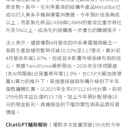
蔗走勢。其中，毛利率最高的結構件產品MetalBar已
成功打入美系手機與筆電供應鏈，今年預計成長兩成
以上；而客製化新品CABB與CAMM的營收比重亦將拉
升至5%以上，成為毛利結構進一步優化的關鍵推手。
法人表示，儘管優群4月營收因中系筆電龍頭廠五一
長假生產放緩而暫時月減10.52%至3.17億元，累計前
4月營收年減1.87%，但這並未影響市場長線布局的信
心。根據TrendForce最新預估，2026年全球伺服器
(含AI伺服器)出貨量將年增12.8%，在CSP大廠加速建
置AI算力的推升下，高速連接器與架構升級的下半年
復甦邏輯扎實。以2025年全年EPS12.69元計算，目前
199元的本益比僅約15.7倍，加上今年預計配發達10
元的現金股利，具備極佳的下檔防禦性與高品質投資
價值。
ChatGPT
輔助解析：
優群本次放量突破195元的今年