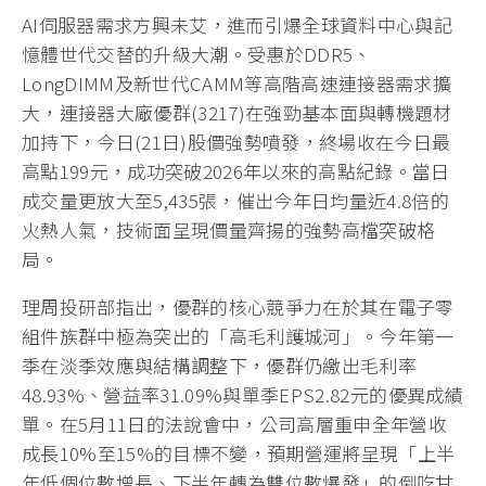
AI伺服器需求方興未艾，進而引爆全球資料中心與記
憶體世代交替的升級大潮。受惠於DDR5、
LongDIMM及新世代CAMM等高階高速連接器需求擴
大，連接器大廠優群(3217)在強勁基本面與轉機題材
加持下，今日(21日)股價強勢噴發，終場收在今日最
高點199元，成功突破2026年以來的高點紀錄。當日
成交量更放大至5,435張，催出今年日均量近4.8倍的
火熱人氣，技術面呈現價量齊揚的強勢高檔突破格
局。
理周投研部指出，優群的核心競爭力在於其在電子零
組件族群中極為突出的「高毛利護城河」。今年第一
季在淡季效應與結構調整下，優群仍繳出毛利率
48.93%、營益率31.09%與單季EPS2.82元的優異成績
單。在5月11日的法說會中，公司高層重申全年營收
成長10%至15%的目標不變，預期營運將呈現「上半
年低個位數增長、下半年轉為雙位數爆發」的倒吃甘