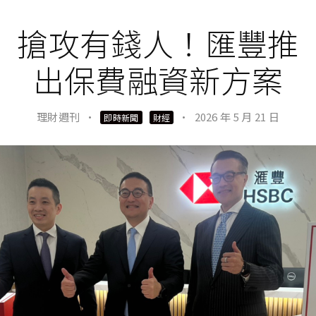
搶攻有錢人！匯豐推
出保費融資新方案
理財週刊
·
·
2026 年 5 月 21 日
即時新聞
財經