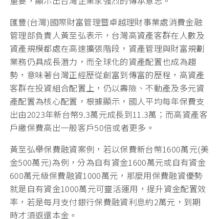
重要，顯示出台灣企業家強烈的傳承意志。
匯豐(台灣)國際財富管理暨卓越理財事業處消費金融
管理部負責人黃至弘表示，台灣高資產客群在人數及
資產規模都處在高速擴張階段，資產管理與財富規劃
業務仍具成長潛力，而全球化的資產配置也成為趨
勢，意味著台灣正經歷從創富到傳富的歷程，高資產
客群在投資組合配置上，仍以壽險、不動產及多元資
產配置為核心配置，根據顯示，國人平均每年保費支
出由2023年新台幣9.3萬元成長到11.3萬；而高資產客
戶繳保費高出一般客戶50倍或者更多。
黃至弘舉保費融資案例，若以保費新台幣1600萬元(美
金500萬元)為例，分為自有資金1600萬元或自有資金
600萬元級保費融資1000萬元，那麼用保費融資優勢
就是自有資金1000萬元可靈活運用，提升資金配置效
率，若是每月支付銀行保費融資利息約2萬元，到期
時才須返還本金。