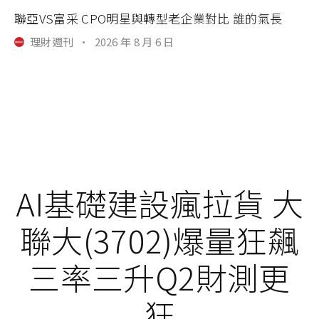
聯亞VS富采 CPO明星與轉型老企業對比 誰的氣長
理財週刊
·
2026 年 8 月 6 日
AI基礎建設瘋拉貨 大
聯大(3702)爆量狂飆
三率三升Q2財測更
狂