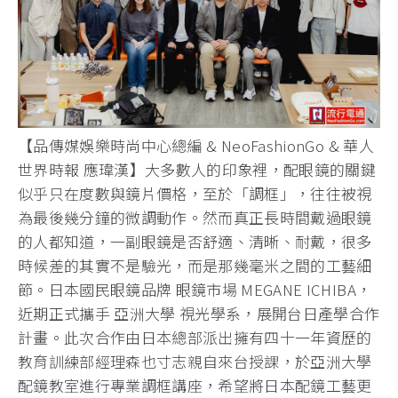
【品傳媒娛樂時尚中心總編 & NeoFashionGo & 華人
世界時報 應瑋漢】大多數人的印象裡，配眼鏡的關鍵
似乎只在度數與鏡片價格，至於「調框」，往往被視
為最後幾分鐘的微調動作。然而真正長時間戴過眼鏡
的人都知道，一副眼鏡是否舒適、清晰、耐戴，很多
時候差的其實不是驗光，而是那幾毫米之間的工藝細
節。日本國民眼鏡品牌 眼鏡市場 MEGANE ICHIBA，
近期正式攜手 亞洲大學 視光學系，展開台日產學合作
計畫。此次合作由日本總部派出擁有四十一年資歷的
教育訓練部經理森也寸志親自來台授課，於亞洲大學
配鏡教室進行專業調框講座，希望將日本配鏡工藝更