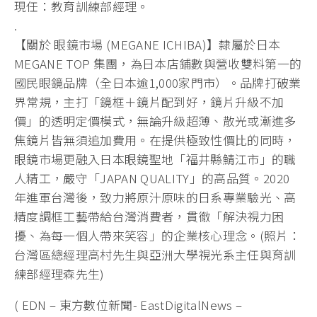
現任：教育訓練部經理。
.
【關於 眼鏡市場 (MEGANE ICHIBA)】隸屬於日本
MEGANE TOP 集團，為日本店鋪數與營收雙料第一的
國民眼鏡品牌（全日本逾1,000家門市）。品牌打破業
界常規，主打「鏡框＋鏡片配到好，鏡片升級不加
價」的透明定價模式，無論升級超薄、散光或漸進多
焦鏡片皆無須追加費用。在提供極致性價比的同時，
眼鏡市場更融入日本眼鏡聖地「福井縣鯖江市」的職
人精工，嚴守「JAPAN QUALITY」的高品質。2020
年進軍台灣後，致力將原汁原味的日系專業驗光、高
精度調框工藝帶給台灣消費者，貫徹「解決視力困
擾、為每一個人帶來笑容」的企業核心理念。(照片：
台灣區總經理高村先生與亞洲大學視光系主任與育訓
練部經理森先生)
( EDN – 東方數位新聞- EastDigitalNews –