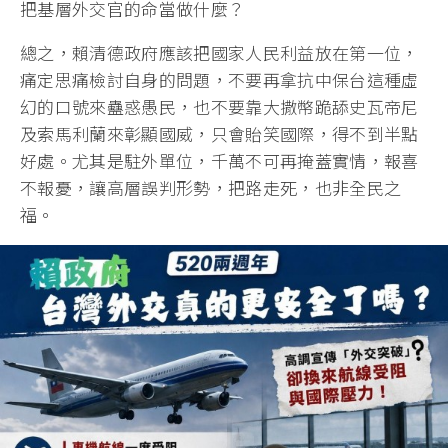
把基層外交官的命當做什麼？
總之，賴清德政府應該把國家人民利益放在第一位，
痛定思痛檢討自身的問題，不要再拿抗中保台這種虛
幻的口號來蠱惑愚民，也不要靠大撒幣跪舔史瓦帝尼
及索馬利蘭來彰顯國威，只會貽笑國際，得不到半點
好處。尤其是駐外單位，千萬不可再掩蓋實情，報喜
不報憂，讓高層誤判形勢，把路走死，也非全民之
福。