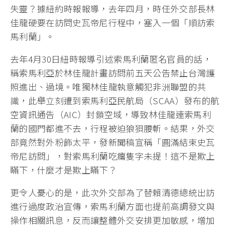
失靈？據紐約時報報導，去年四月，時任外交部長林
佳龍硬要在訪問史瓦帝尼行程中，塞入一個「順訪索
馬利蘭」。
去年4月30日紐時報導引述索馬利蘭匿名官員的話，
稱索馬利亞於林佳龍計畫訪問前五天公告禁止台灣護
照進出、過境。唯獨林佳龍執意觸犯非洲聯盟的共
識，此舉立刻遭到索馬利亞民航局（SCAA）發布的航
空資訊通告（AIC）封鎖空域，導致林佳龍連索馬利
蘭的國門都進不去，行程被迫狼狽腰斬。結果，外交
部竟然對外粉飾太平，發新聞稿宣稱「圓滿結束史瓦
帝尼訪問」，對索馬利蘭吃癟隻字未提！這不是欺上
瞞下，什麼才是欺上瞞下？
更令人憂心的是，此次外交部為了替賴清德總統出訪
進行過度政治宣傳，索馬利蘭方面也提前高調發文與
操作相關訊息，反而讓整體外交安排更加敏感，增加