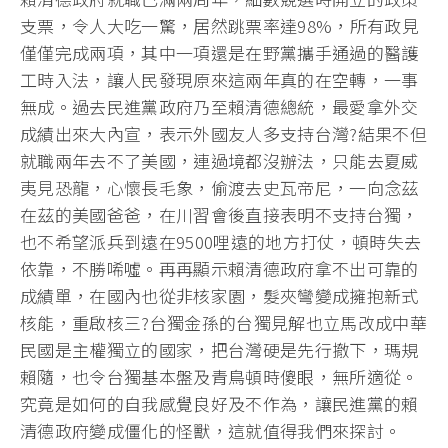
支票，令人大吃一驚，居然跳票率達98%，所有政見
僅僅完成兩項，其中一項還是在野黨攜手通過的醫護
工時入法，讓人民發現原來這兩年真的在空轉，一事
無成。過去民進黨政府乃至賴清德總統，最愛拿外交
成績出來大內宣，表示外國友人多支持台灣?結果不但
就職兩年去不了美國，連過境都沒辦法，只能去夏威
夷見恐龍，心懷長毛象，偷渡去史瓦帝尼，一向念茲
在茲的美國爸爸，在川習會後直接表明不支持台獨，
也不希望派兵到遠在9500哩遠的地方打仗，頓時失去
依靠，不勝唏噓。再再顯示賴清德政府拿不出可靠的
成績單，在國內也從非核家園，髮夾彎變成擁抱新式
核能，重啟核三?台獨金孫的台獨見解也立馬改成中華
民國是主權獨立的國家，把台灣硬是先行撤下，瑪規
賴隨，也令台獨基本盤及青鳥頓時傻眼，無所適從。
究竟是如何的自我感覺良好及不作為，讓民進黨的賴
清德政府變成僵化的怪獸，這就值得我們來探討。