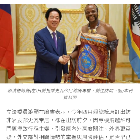
賴清德總統(左)日前搭乘史瓦帝尼總統專機，前往訪問。圖/本刊
資料照
立法委員游顥在臉書表示，今年四月賴總統原訂出訪
非洲友邦史瓦帝尼，卻在出訪前夕，因專機飛越許可
問題導致行程生變，引發國內外高度關注。外界更質
疑，外交部對相關情勢的掌握與風險評估，是否早已