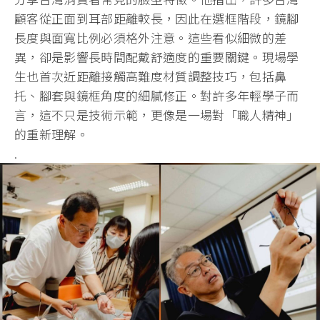
顧客從正面到耳部距離較長，因此在選框階段，鏡腳
長度與面寬比例必須格外注意。這些看似細微的差
異，卻是影響長時間配戴舒適度的重要關鍵。現場學
生也首次近距離接觸高難度材質調整技巧，包括鼻
托、腳套與鏡框角度的細膩修正。對許多年輕學子而
言，這不只是技術示範，更像是一場對「職人精神」
的重新理解。
.