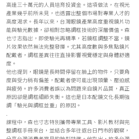
高達三十萬元的人員培育投資金。這項做法，在視光
產業幾乎前所未見，也透露出整個市場對專業人才的
高度渴求。長年以來，台灣眼鏡產業高度重視鏡片功
能與驗光數據，卻相對忽略調框技術的深層價值。森
也寸志指出，即使驗光再精準，若鏡框調整不當，鏡
片效果依然無法完整發揮。尤其高度數與多焦點鏡片
配戴者，調框差異往往直接影響視覺穩定與身體舒適
度。
他也提到，眼鏡是長時間停留在臉上的物件，只要角
度與受力稍有偏差，配戴者便可能出現頭暈、壓迫感
與疲勞。許多消費者誤以為問題來自鏡片品質，真正
原因卻是調框細節失衡。這也是日本配鏡文化長期強
調「驗光與調框並重」的原因。
.
課程中，森也寸志特別攜帶專業工具、影片教材與完
整調框手冊來台，並結合多年往返台日門市的觀察，
分享台灣消費者常見的臉型特徵。他指出，許多台灣