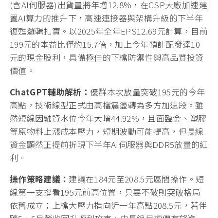
成長10%至15%的目標不變，預期營運將呈現「上半
年低個位數增長、下半年轉為雙位數爆發」的倒吃甘
蔗走勢。其中，毛利率最高的結構件產品MetalBar已
成功打入美系手機與筆電供應鏈，今年預計成長兩成
以上；而客製化新品CABB與CAMM的營收比重亦將拉
升至5%以上，成為毛利結構進一步優化的關鍵推手。
法人表示，儘管優群4月營收因中系筆電龍頭廠五一
長假生產放緩而暫時月減10.52%至3.17億元，累計前
4月營收年減1.87%，但這並未影響市場長線布局的信
心。根據TrendForce最新預估，2026年全球伺服器
(含AI伺服器)出貨量將年增12.8%，在CSP大廠加速建
置AI算力的推升下，高速連接器與架構升級的下半年
復甦邏輯扎實。以2025年全年EPS12.69元計算，目前
199元的本益比僅約15.7倍，加上今年預計配發達10
元的現金股利，具備極佳的下檔防禦性與高品質投資
價值。