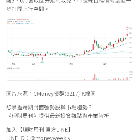
ChatGPT
輔助解析：
優群本次放量突破195元的今年
高點，技術線型正式由高檔震盪轉為多方加速段。雖
然短線因融資水位今年大增44.92%，且面臨金、塑膠
等原物料上漲成本壓力，短期波動可能提高，但長線
資金顯然正提前折現下半年AI伺服器與DDR5放量的紅
利。
操作策略建議：
建議在184元至208.5元區間操作。短
線第一支撐看195元前高位置，只要不破則突破格局
依舊成立；上檔大壓力指向近一年高點208.5元，若伴
隨5、6月營收回升順利攻克，中長線目標價有望進一
步打開上行空間。