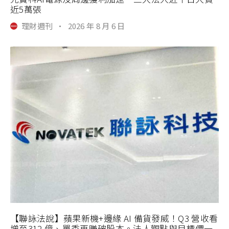
近5萬張
理財週刊
·
2026 年 8 月 6 日
【聯詠法說】蘋果新機+邊緣 AI 備貨發威！Q3 營收看
增至312 億、單季再賺破股本。法人觀點與目標價一