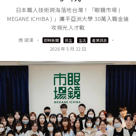
日本職人技術跨海落地台灣！「眼鏡市場 (
MEGANE ICHIBA ) 」攜手亞洲大學 30萬入職金搶
攻視光人才戰
應 瑋漢
·
·
即時新聞
民生
生活
產業訊息
2026 年 5 月 22 日