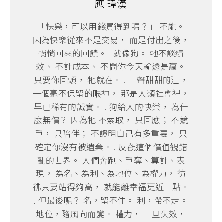
應 瑋漢
「快樂，可以用錢買得到嗎？」 不能。
因為快樂從來不是交易， 而是付出之後，
悄悄回來的回饋。 . 就像狗。 牠不談績
效、 不計成本、 不問你今天輸還是贏。
只要你回頭， 牠就在。 . 一聲甜甜的汪，
一個毫不保留的眼神， 那是人類社會裡，
早已稀有的誠實。 . 狗給人的快樂， 為什
麼無價？ 因為牠 不索取， 只回應； 不競
爭， 只陪伴； 不證明自己有多重要， 只
確定你沒有被遺棄。 . 反觀這個價值觀錯
亂的世界。 人們奔跑、爭奪、算計、表
現， 為名、為利、為地位、為權力， 彷
彿只要站得夠高， 就能離幸福更近一點。
. 但最後呢？ 名，留不住。 利，帶不走。
地位，隨風向而變。 權力， 一旦失效，