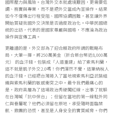
國際壓力與風險。台灣外交本就處境艱困，更需要低
調、務實與專業，而不是把外交當成內宣操作。結果
如今不僅傳出行程受阻、國際協調困難，甚至讓外界
開始質疑我國外交決策是否過度政治化。中華民國總
統的出訪，代表的是國家尊嚴與國格，不應淪為政治
操作與宣傳工具。
更離譜的是，外交部為了迎合賴政府所謂的戰略布
局，大筆一揮，將250萬美金（折合新台幣近8,000萬
元） 的血汗錢，包裝成「人道重建」給了索馬利蘭，
這不就是凱子外交2.0嗎！你們渾然不覺，這筆納稅人
的血汗錢，已經把台灣捲入了當地親索馬利亞武裝組
織與索馬利蘭的敏感衝突之中。最令我們最痛心的
是，政府高層為了這場政治秀硬闖紅線，出事了就躲
在台灣喊「抗中保台」；但留在當地的第一線駐外同
仁與眷屬呢？他們必須留在原地，承受隨時面臨禁
航、撤團的恐慌，甚至是人身安全的實質威脅。你們