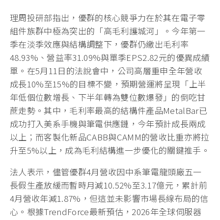
圖片來源：Gemini 製圖
AI伺服器需求方興未艾，進而引爆全球資料中心與記
憶體世代交替的升級大潮。受惠於DDR5、
LongDIMM及新世代CAMM等高階高速連接器需求擴
大，連接器大廠優群(3217)在強勁基本面與轉機題材
加持下，今日(21日)股價強勢噴發，終場收在今日最
高點199元，成功突破2026年以來的高點紀錄。當日
成交量更放大至5,435張，催出今年日均量近4.8倍的
火熱人氣，技術面呈現價量齊揚的強勢高檔突破格
局。
理周投研部指出，優群的核心競爭力在於其在電子零
組件族群中極為突出的「高毛利護城河」。今年第一
季在淡季效應與結構調整下，優群仍繳出毛利率
48.93%、營益率31.09%與單季EPS2.82元的優異成績
單。在5月11日的法說會中，公司高層重申全年營收