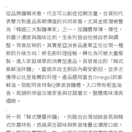
.
從品牌邏輯來看，代言可以創造短期流量，合資則代
表雙方對產品長期價值的共同承擔。尤其金度潤被譽
為「韓國三大製麵專家」之一，從麵體厚薄、彈性，
到醬汁濃度與風味比例，全系列皆由他親自參與調
整。背後反映的，其實是亞洲食品產業正在出現一種
新的升級方向：將名廚料理經驗，轉化為可被大量複
製、進入家庭場景的消費型產品。首發推出的「韓式
紫蘇油拌麵」，靈感來自主廚店內最受歡迎、並多次
獲得必比登推薦的料理。產品選用富含Omega3的紫
蘇油，搭配阿舍特製Q彈波浪麵體，入口帶有輕盈油
香，尾韻則保留淡雅麥香與甘甜層次，整體風味清爽
細緻。
.
另一款「韓式雙醬拌麵」，則融合台灣胡麻香氣與韓
式炸醬特色，透過黑豆甜味與焦香堆疊出濃厚口感，