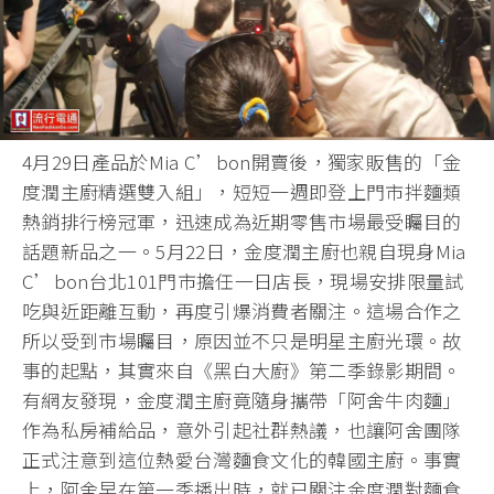
4月29日產品於Mia C’bon開賣後，獨家販售的「金
度潤主廚精選雙入組」，短短一週即登上門市拌麵類
熱銷排行榜冠軍，迅速成為近期零售市場最受矚目的
話題新品之一。5月22日，金度潤主廚也親自現身Mia
C’bon台北101門市擔任一日店長，現場安排限量試
吃與近距離互動，再度引爆消費者關注。這場合作之
所以受到市場矚目，原因並不只是明星主廚光環。故
事的起點，其實來自《黑白大廚》第二季錄影期間。
有網友發現，金度潤主廚竟隨身攜帶「阿舍牛肉麵」
作為私房補給品，意外引起社群熱議，也讓阿舍團隊
正式注意到這位熱愛台灣麵食文化的韓國主廚。事實
上，阿舍早在第一季播出時，就已關注金度潤對麵食