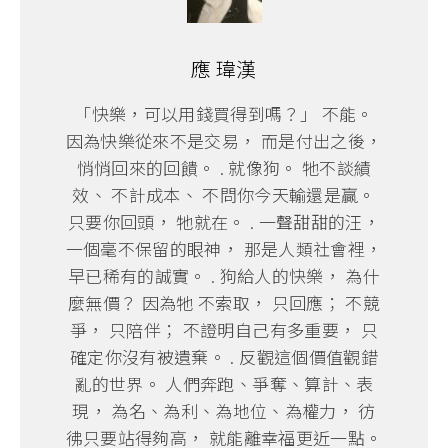
應 瑋漢
「快樂，可以用錢買得到嗎？」 不能。
因為快樂從來不是交易， 而是付出之後，
悄悄回來的回饋。 . 就像狗。 牠不談績
效、 不計成本、 不問你今天輸還是贏。
只要你回頭， 牠就在。 . 一聲甜甜的汪，
一個毫不保留的眼神， 那是人類社會裡，
早已稀有的誠實。 . 狗給人的快樂， 為什
麼無價？ 因為牠 不索取， 只回應； 不競
爭， 只陪伴； 不證明自己有多重要， 只
確定你沒有被遺棄。 . 反觀這個價值觀錯
亂的世界。 人們奔跑、爭奪、算計、表
現， 為名、為利、為地位、為權力， 彷
彿只要站得夠高， 就能離幸福更近一點。