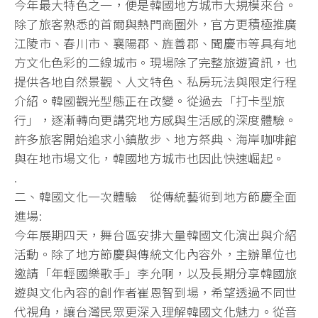
今年最大特色之一，便是韓國地方城市大規模來台。
除了旅客熟悉的首爾與熱門商圈外，官方更積極推廣
江陵市、春川市、襄陽郡、旌善郡、聞慶市等具有地
方文化色彩的二線城市。現場除了完整旅遊資訊，也
提供各地自然景觀、人文特色、私房玩法與限定行程
介紹。韓國觀光型態正在改變。從過去「打卡型旅
行」，逐漸轉向更講究地方感與生活感的深度體驗。
許多旅客開始追求小鎮散步、地方祭典、海岸咖啡館
與在地市場文化，韓國地方城市也因此快速崛起。
.
二、韓國文化一次體驗 從傳統藝術到地方節慶全面
進場:
今年展期四天，舞台區安排大量韓國文化演出與介紹
活動。除了地方節慶與傳統文化內容外，主辦單位也
邀請「年輕國樂歌手」李允啊，以及長期分享韓國旅
遊與文化內容的創作者崔恩智到場，希望透過不同世
代視角，讓台灣民眾更深入理解韓國文化魅力。從音