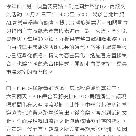
今年KTE另一項重要亮點，則是同步舉辦B2B商談交
流活動。5月22日下午14:00至16:00，將於台北世貿
A1會議室舉辦商談會，提供台灣旅遊業者、相關單位
與韓國官方及觀光產業代表進行一對一交流。全程免
費參與，每場30分鐘，並提供完整口譯翻譯服務。在
自由行與主題旅遊快速成長的時代，旅遊市場競爭核
心已逐漸從價格，轉向內容差異化。透過官方直接媒
合，也讓台韓觀光合作模式，開始走向更精準、更具
市場效率的新階段。
.
四、K-POP與跆拳道登場 展場秒變韓流嘉年華 :
六日兩天，KTE舞台區將安排K-POP舞蹈演出，讓現
場瞬間化身大型韓流派對。此外，中華台北傳統跆拳
道協會也將帶來跆拳道演出，從音樂、舞蹈到武術文
化，全面展現韓國流行文化與傳統精神並存的魅力。
對年輕世代而言，韓流之所以能長期席捲亞洲，原因