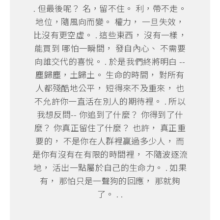
. 但最後呢？ 名，留不住。 利，帶不走。
地位，隨風向而變。 權力， 一旦失效，
比沒有更空虛。 . 這些東西， 沒有一樣，
能買到 哪怕一瞬間， 發自內心、 不需要
向誰交代的喜悅。 . 於是我們終將明白 --
塵歸塵，土歸土。 生命的時間， 對所有
人都殘酷地公平， 短得來不及重來， 也
不允許你一直活在別人的期待裡。 . 所以
我想反問-- 你追到了什麼？ 你得到了什
麼？ 你真正留住了什麼？ 也許， 真正重
要的， 不是你在人群裡贏過多少人， 而
是你有沒有在有限的時間裡， 不隨波逐流
地， 活出一點屬於自己的生命力。 . 如果
有， 那怕只是一聲狗的回應， 那就夠
了。 . .