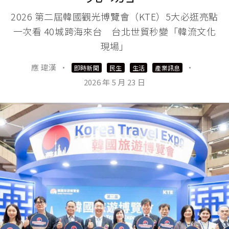
2026 第二屆韓國觀光博覽會（KTE）5大必逛亮點
一次看 40城跨海來台 台北世貿秒變「韓流文化
現場」
應 瑋漢
·
·
即時新聞
民生
生活
產業訊息
2026 年 5 月 23 日