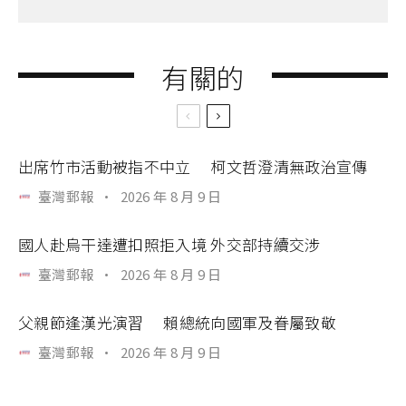
有關的
出席竹市活動被指不中立 柯文哲澄清無政治宣傳
臺灣郵報
·
2026 年 8 月 9 日
國人赴烏干達遭扣照拒入境 外交部持續交涉
臺灣郵報
·
2026 年 8 月 9 日
父親節逢漢光演習 賴總統向國軍及眷屬致敬
臺灣郵報
·
2026 年 8 月 9 日