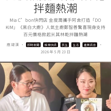
拌麵熱潮
Mia C’bon快閃店 金度潤攜手阿舍打造「DO
KIM」《黑白大廚》人氣主廚鄭智善驚喜現身支持
百元價格掀起米其林乾拌麵熱潮
應 瑋漢
·
·
即時新聞
娛樂快訊
民生
生活
產業訊息
2026 年 5 月 23 日