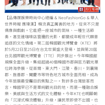
【品傳媒娛樂時尚中心總編 & NeoFashionGo & 華人
世界時報 應瑋漢】韓流真正厲害的地方，從來不只是
偶像與戲劇。它能把一座城市的氣味、一種生活節
奏，甚至連咖啡店窗邊的光影，都變成年輕世代願意
追逐的文化情緒。第二屆韓國觀光博覽會（KTE）將
於5月22日至25日在台北世貿盛大登場，並與第20屆
台北國際觀光博覽會（TTE）同步展出。今年韓國館
規模全面升級，集結超過40個韓國市郡與官方觀光單
位跨海參展，從首爾、東大門、江陵、春川，到襄陽
郡、旌善郡、聞慶市等特色地方城市全面亮相，成為
今年旅展最受矚目的焦點之一。對許多台灣旅客而
言，韓國早已不是單純觀光目的地，而是一種融合娛
樂、美感與生活方式的文化體驗。今年KTE也明顯朝
向「沉浸式韓流體驗」升級，讓民眾即使不出國，也