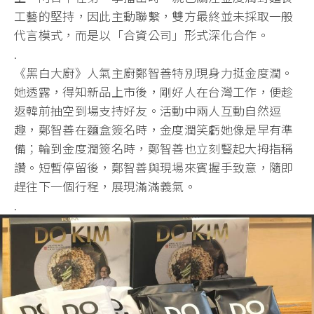
工藝的堅持，因此主動聯繫，雙方最終並未採取一般
代言模式，而是以「合資公司」形式深化合作。
.
《黑白大廚》人氣主廚鄭智善特別現身力挺金度潤。
她透露，得知新品上市後，剛好人在台灣工作，便趁
返韓前抽空到場支持好友。活動中兩人互動自然逗
趣，鄭智善在麵盒簽名時，金度潤笑虧她像是早有準
備；輪到金度潤簽名時，鄭智善也立刻豎起大拇指稱
讚。短暫停留後，鄭智善與現場來賓握手致意，隨即
趕往下一個行程，展現滿滿義氣。
.