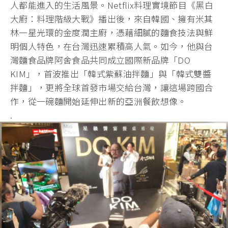
人都能進入的生活風景。Netflix料理實境節目《黑白
大廚：料理階級大戰》播出後，來自韓國、擁有米其
林一星光環的金度潤主廚，憑藉細膩的麵食技法與鮮
明個人特色，在台灣迅速累積高人氣。如今，他與台
灣麵食品牌阿舍食品共同成立國際新品牌「DO
KIM」，首波推出「韓式紫蘇油拌麵」與「韓式雙醬
拌麵」，更將全球首發市場交給台灣，讓這場跨國合
作，從一碗麵開始延伸出新的亞洲餐飲想像。
.