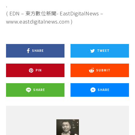
.
( EDN – 東方數位新聞- EastDigitalNews –
www.eastdigitalnews.com )
SHARE
TWEET
PIN
SUBMIT
SHARE
SHARE