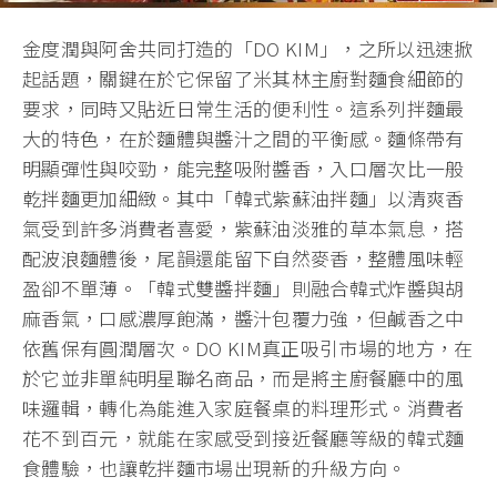
金度潤與阿舍共同打造的「DO KIM」，之所以迅速掀
起話題，關鍵在於它保留了米其林主廚對麵食細節的
要求，同時又貼近日常生活的便利性。這系列拌麵最
大的特色，在於麵體與醬汁之間的平衡感。麵條帶有
明顯彈性與咬勁，能完整吸附醬香，入口層次比一般
乾拌麵更加細緻。其中「韓式紫蘇油拌麵」以清爽香
氣受到許多消費者喜愛，紫蘇油淡雅的草本氣息，搭
配波浪麵體後，尾韻還能留下自然麥香，整體風味輕
盈卻不單薄。「韓式雙醬拌麵」則融合韓式炸醬與胡
麻香氣，口感濃厚飽滿，醬汁包覆力強，但鹹香之中
依舊保有圓潤層次。DO KIM真正吸引市場的地方，在
於它並非單純明星聯名商品，而是將主廚餐廳中的風
味邏輯，轉化為能進入家庭餐桌的料理形式。消費者
花不到百元，就能在家感受到接近餐廳等級的韓式麵
食體驗，也讓乾拌麵市場出現新的升級方向。