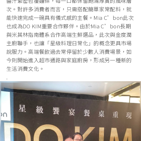
醬汁緊密包覆麵條，每一口都保留飽滿厚實的風味層
次。對許多消費者而言，只需搭配簡單家常配料，就
能快速完成一碗具有儀式感的主餐。Mia C’bon此次
也成為DO KIM重要合作夥伴。由於Mia C’bon長期
與米其林指南體系合作高端生鮮選品，此次與金度潤
主廚聯手，也讓「星級料理日常化」的概念更具市場
說服力。高端餐飲過去常停留於少數人消費場景，如
今則開始進入超市通路與家庭廚房，形成另一種新的
生活消費文化。
.