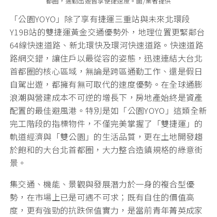
都圈，通勤出遊皆享便捷速度。圖/業者提供
「公園YOYO」除了享有捷運三重站與未來北環段
Y19B站的雙捷運黃金交通優勢外，地理位置更緊鄰台
64線快速道路、新北環快及環河快速道路。快速道路
路網交錯，讓住戶以最從容的姿態，迅速連結大台北
首都圈的核心區域，無論是跨區通勤工作、還是假日
自駕出遊，都擁有無可取代的速度優勢。在全球通膨
浪潮與營建成本不可逆的增長下，房地產始終是資產
配置的最佳避風港。特別是如「公園YOYO」這類全新
完工階段的指標物件，不僅完美掌握了「雙捷運」的
軌道經濟與「雙公園」的生活品質，更在土地開發趨
於飽和的大台北首都圈，大力整合造鎮規格的綠意街
景。
集交通、機能、景觀與發展潛力於一身的複合型優
勢，在市場上已是可遇不可求；既有自住的價值高
度，更有強勁的抗跌保值實力，是當前青年菁英成家