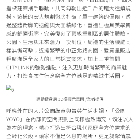
指標建案攜手聯動，共同勾勒出近千戶的龐大造鎮規
模。這樣的宏大規劃徹底打破了單一建築的侷限，透
過整體街廓的退縮與大面積綠化，營造出極具美學質
感的舒適街廓，完美復刻了頂級重劃區的居住體驗。
公園、生活與未來潛力一次到位，周邊的生活機能同
樣無懈可擊；近擁繁華的中正北路商圈、愛買量販店
輕鬆滿足全家人的日常採買需求，加上三重首間
CITYLINK的強勢進駐，注入更加時尚繁華的商業魅
力，打造食衣住行育樂全方位滿足的精緻生活圈。
運動健身房 3D模擬示意圖 /業者提供
呼應外在的大片公園綠意與菁英生活步調，「公園
YOYO」在內部的空間規劃上同樣極致講究，傾注以人
為本的理念，精心打造出符合現代家庭全方位需求的
全齡化公設。讓家不僅是休息的場所，更是凝聚情感