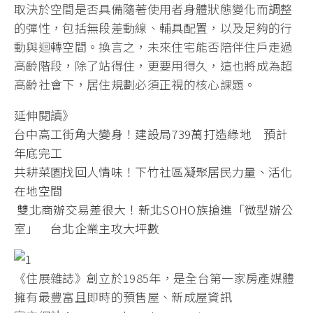
取決於空間是否具備隨著使用者身體狀態變化而調整
的彈性，包括無段差動線、輔具配置，以及足夠的行
動與迴轉空間。換言之，未來住宅能否陪伴住戶走過
高齡階段，除了站得住，更要用得久，這也將成為超
高齡社會下，居住規劃必須正視的核心課題。
延伸閱讀》
台中高工街角大變身！建設局739萬打造綠地 預計
年底完工
共耕菜園找回人情味！下竹社區凝聚居民力量、活化
在地空間
雙北商辦交易差很大！新北SOHO族搶進「微型辦公
室」 台北企業主攻大坪數
《住展雜誌》創立於1985年，是全台第一家房產媒體
擁有最豐富且即時的預售屋、新成屋資訊