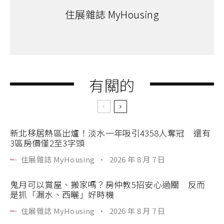
住展雜誌 MyHousing
有關的
新北移居熱區出爐！淡水一年吸引4358人奪冠 還有
3區房價僅2至3字頭
住展雜誌 MyHousing
·
2026 年 8 月 7 日
鬼月可以賞屋、搬家嗎？房仲教5招安心過關 反而
是抓「漏水、西曬」好時機
住展雜誌 MyHousing
·
2026 年 8 月 7 日