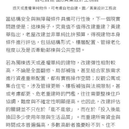
透天或產權單純物件，可考慮自地自建。圖／黃巢設計工務店
當結構安全與無障礙條件具備可行性後，下一個現實
問題便是：這棟房子，究竟值不值得改建重建？黃建
華指出，老屋改建並非單純比拚預算，得視建物本身
條件進行評估，包括結構形式、樓層配置、管線老化
程度以及是否牽動鄰棟與公共空間。
若為獨棟透天或產權單純的建物，改建彈性相對較
高，不論是全面翻修、局部補強，甚至結合家族需求
進行資產重新配置，都有實務操作空間；反觀公寓或
集合住宅，涉及管線更新、樓板補強與法規限制，甚
或考慮都更、危老重建時的門檻，往往需要整棟住戶
協調，難度與不確定性明顯提高。也因此，改建評估
的關鍵並不只在於「能不能做」，而在於「投入後能
換回多少使用年限與生活品質」。而重建所需資金與
時間成本普遍偏高，多數高齡者擔憂盼不到、住不