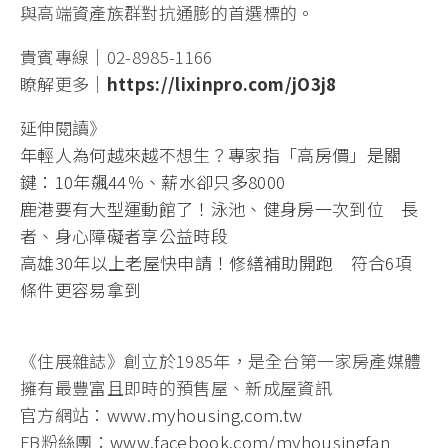
與高端資產族群對抗通膨的首選標的。
貴賓專線｜02-8985-1166
瞭解更多｜
https://lixinpro.com/jO3j8
延伸閱讀》
年輕人為何越來越不想生？專家指「高房價」是關
鍵：10年飆44％、薪水卻只多8000
鹿港要有大型運動館了！泳池、健身房一次到位 長
者、身心障礙者享公益時段
高雄30年以上老屋快申請！修繕補助開跑 符合6項
條件更容易拿到
《住展雜誌》創立於1985年，是全台第一家房產媒體
擁有最豐富且即時的預售屋、新成屋資訊
官方網站：
www.myhousing.com.tw
FB粉絲團：
www.facebook.com/myhousingfan