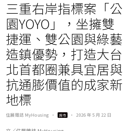
三重右岸指標案「公
園YOYO」，坐擁雙
捷運、雙公園與綠藝
造鎮優勢，打造大台
北首都圈兼具宜居與
抗通膨價值的成家新
地標
住展雜誌 MyHousing
·
·
2026 年 5 月 22 日
房市
文／住展雜誌 MyHousing