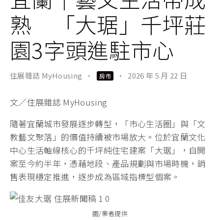
熟 「大琚」千坪莊
園3字頭進駐市心
住展雜誌 MyHousing
·
·
2026 年 5 月 22 日
房市
文／住展雜誌 MyHousing
隨著宜蘭城市發展逐步轉型，「市心生活圈」與「文
教藝文聚落」的價值持續被市場放大。位於宜蘭文化
中心生活軸線核心的千坪純住宅建案「大琚」，自開
案至今約半年，憑藉地段、產品規劃與市場時機，銷
售表現穩定推進，逐步成為區域指標型個案。
圖/業者提供