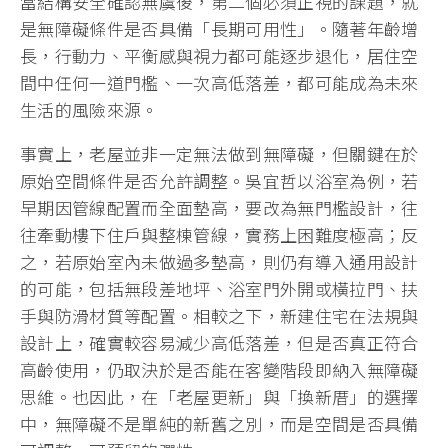
當結構安全確認無虞後，第二個必須正視的課題，就
是無障礙條件是否具備「長期可用性」。隨著年齡增
長，行動力、平衡感與視力都可能逐步退化，居住空
間中任何一道門檻、一次高低落差，都可能成為未來
生活的風險來源。
事實上，老屋並非一定無法做到無障礙，但關鍵在於
原始空間條件是否允許調整。吳宜哲以浴室為例，若
早期因管線配置而全面墊高，要改為無門檻設計，往
往牽動樓下住戶與整棟管線，實務上困難度極高；反
之，若原始室內未做過多墊高，則仍有導入通用設計
的可能，包括無段差地坪、浴室門外開或橫拉門、扶
手與防滑材質等配置。相較之下，新建住宅在法規與
設計上，確實較容易減少高低落差，但是否真正符合
高齡使用，仍取決於是否能在客變階段即納入無障礙
思維。也因此，在「老屋更新」與「換新厝」的選擇
中，無障礙不是單純的新舊之別，而是空間是否具備