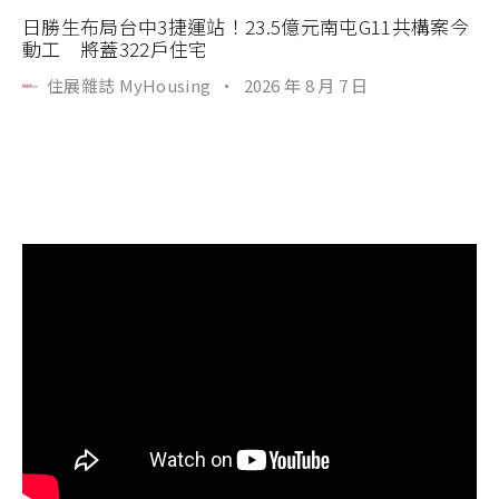
日勝生布局台中3捷運站！23.5億元南屯G11共構案今
動工 將蓋322戶住宅
住展雜誌 MyHousing
·
2026 年 8 月 7 日