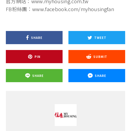
官方網站：
www.myhousing.com.tw
FB粉絲團：
www.facebook.com/myhousingfan
SHARE
TWEET
PIN
SUBMIT
SHARE
SHARE