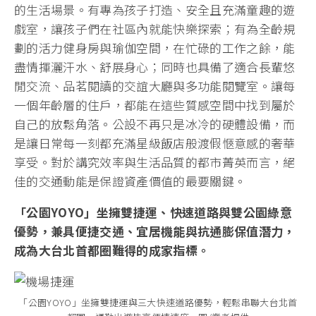
的生活場景。有專為孩子打造、安全且充滿童趣的遊
戲室，讓孩子們在社區內就能快樂探索；有為全齡規
劃的活力健身房與瑜伽空間，在忙碌的工作之餘，能
盡情揮灑汗水、舒展身心；同時也具備了適合長輩悠
閒交流、品茗閱讀的交誼大廳與多功能閱覽室。讓每
一個年齡層的住戶，都能在這些質感空間中找到屬於
自己的放鬆角落。公設不再只是冰冷的硬體設備，而
是讓日常每一刻都充滿星級飯店般渡假愜意感的奢華
享受。對於講究效率與生活品質的都市菁英而言，絕
佳的交通動能是保證資產價值的最要關鍵。
「公園YOYO」坐擁雙捷運、快速道路與雙公園綠意
優勢，兼具便捷交通、宜居機能與抗通膨保值潛力，
成為大台北首都圈難得的成家指標。
「公園YOYO」坐擁雙捷運與三大快速道路優勢，輕鬆串聯大台北首