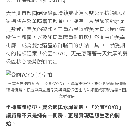
大台北首都圈絕版綠藝造鎮雙捷運×雙公園抗通膨成
家指標在繁華喧囂的都會中，擁有一片靜謐的綠洲是
無數都市菁英的夢想。三重右岸以媲美大直水岸的高
級住宅氛圍，以及如同重陽重劃區般井然有序的美學
街廓，成為雙北購屋族群矚目的焦點。其中，備受期
待的指標建案「公園YOYO」更是憑藉著得天獨厚的雙
公園核心優勢脫穎而出。
三重右岸指標新案「公園YOYO」，憑藉雙捷運、雙公園與綠意造鎮
環境優勢，打造兼具宜居品質與資產保值性的首都圈成家新指標。圖/
業者提供
坐擁廣闊綠帶、雙公園與水岸景觀，「公園YOYO」
讓買房不只是擁有一間房，更是實現理想生活的開
始。