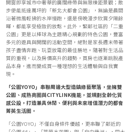
開窗即享城市中奢華的廣闊綠帶與無限棟距景觀；散
步便能抵達萬坪的「新北大都會公園」，無論是晨間
沿著微風輕拂的水岸慢跑，還是傍晚漫步欣賞夕陽餘
暉，都能享受極致的放鬆。此外，緊鄰社區的「二重
公園」更是以棒球為主題精心規劃的特色公園，豐富
多元的遊具與開闊的活動空間，絕對是家長週末帶著
孩子盡情奔跑、玩耍放電的最佳勝地。隨著對生活品
質的重視，以及房價高升的趨勢，買房也逐漸跳脫產
品本身，進而變成買一種理想的生活體驗與自我實
現。
「公園YOYO」串聯周邊大型造鎮綠藝聚落，坐擁雙
公園、成熟商圈與CITYLINK機能，並規劃全齡化質
感公設，打造兼具休閒、便利與未來增值潛力的都會
菁英生活圈。
「公園YOYO」不僅自身條件優越，更串聯了鄰近的
「公園 66」、「萊茵水花園」與「自由綠洲」，四大