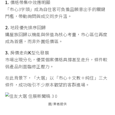
1.
價格帶集中效應明顯
「市心3字頭」成為自住客可負擔且願意出手的關鍵
門檻，帶動詢問與成交同步升溫。
2.
地段優先排序回歸
購屋族回歸以機能與保值為核心考量，市心區位再度
成為首選，而非外圍低價區。
3.
房價走向
K
型化發展
市場出現分化，優質個案價格具撐甚至走升，條件較
弱產品則面臨修正壓力。
在此背景下，「大琚」以「市心＋文教＋純住」三大
條件，成功吸引不少原本觀望的客群進場。
圖/業者提供