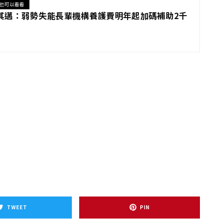
也可以看看
其邁：弱勢失能長輩機構養護費明年起加碼補助2千
TWEET
PIN