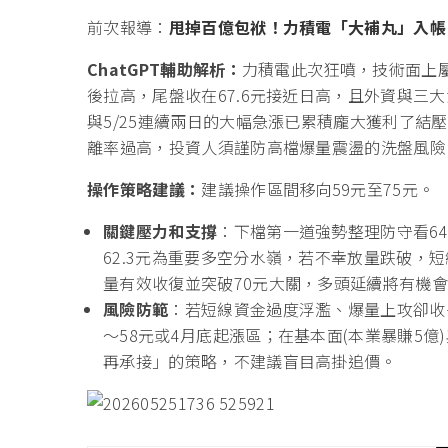
前次報導：
甩掉百億包袱！力積電「大補丸」入帳 
ChatGPT
輔助解析：
力積電此次狂噴，技術面上屬
後拉高，尾盤收在67.6元接近日高，且外資與三
與5/25連續兩日的大幅急漲已累積龐大獲利了結壓
離率過高，投資人須謹防高檔爆量震盪的洗盤風險
操作策略建議：
建議操作區間移向59元至75元。
關鍵壓力和支撐
：下檔第一道強勢整理防守看64
62.3元為重要多空分水嶺，若不幸放量跌破，
量有效收復並突破70元大關，多頭延續將有機會
風險防範
：若短線資金過度浮濫、爆量上攻卻收
～58元或4月底起漲區；在基本面(本業暴賺5
再承接」的策略，不建議盲目高掛追價。