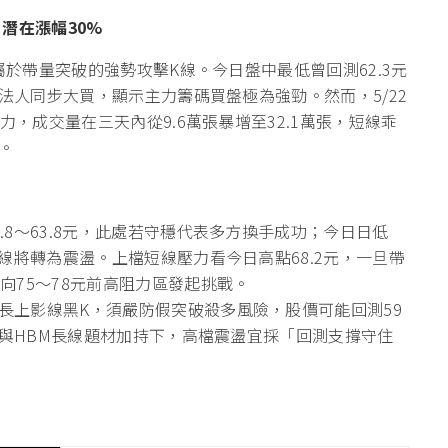
潛在漲幅30%
於帶量突破的強勢攻擊K線。今日盤中最低曾回測62.3元
大法人同步大買，顯示主力籌碼買盤極為強勁。然而，5/22
力，成交量在三天內從9.6萬張暴增至32.1萬張，短線乖
。
.8～63.8元，此處若守穩代表多方換手成功；今日日低
短線將轉為震盪。上檔短線壓力看今日高點68.2元，一旦帶
向75～78元前高阻力區發起挑戰。
長上影線黑K，須嚴防假突破殺多風險，股價可能回測59
億)與HBM長線題材加持下，高檔震盪宜採「回測支撐守住