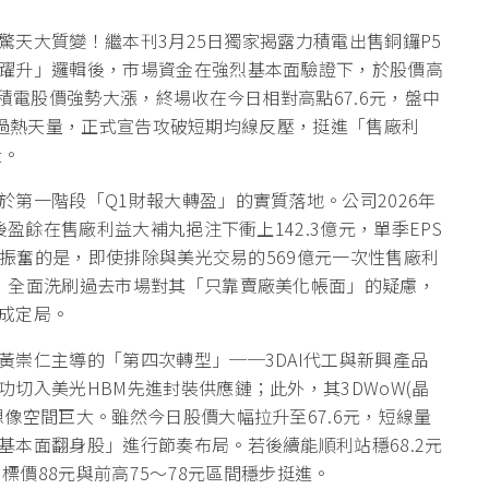
的驚天大質變！繼本刊3月25日獨家揭露力積電出售銅鑼P5
躍升」邏輯後，市場資金在強烈基本面驗證下，於股價高
積電股價強勢大漲，終場收在今日相對高點67.6元，盤中
3張的過熱天量，正式宣告攻破短期均線反壓，挺進「售廠利
段。
第一階段「Q1財報大轉盈」的實質落地。公司2026年
後盈餘在售廠利益大補丸挹注下衝上142.3億元，單季EPS
人振奮的是，即使排除與美光交易的569億元一次性售廠利
，全面洗刷過去市場對其「只靠賣廠美化帳面」的疑慮，
成定局。
崇仁主導的「第四次轉型」──3DAI代工與新興產品
切入美光HBM先進封裝供應鏈；此外，其3DWoW(晶
像空間巨大。雖然今日股價大幅拉升至67.6元，短線量
本面翻身股」進行節奏布局。若後續能順利站穩68.2元
標價88元與前高75～78元區間穩步挺進。