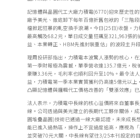
記憶體與晶圓代工大廠力積電(6770)迎來歷史性
廠予美光、徹底卸下每年百億折舊包袱的「三階段
檔掀起狂暴的軋空換手浪潮。今日(25日)收盤，力
最高觸及68.2元，單日成交量狂飆至321,96
益、本業轉正、HBM先進封裝重估」的波段主升
理周投研部指出，力積電本波驚人漲勢的核心，在於
第一季財報極為震撼，單季營收達135.7億元，稅
豪賺3.36元，毛利率也順利回升至10%。最令法
益，力積電第一季本業實質獲利仍高達5億元以上
凸顯記憶體與邏輯代工價格改善的「雙漲效應」已
法人表示，力積電中長線的核心溢價將來自董事長黃
線。公司透過與美光建立的長期代工夥伴關係，成功
圓堆疊晶圓)技術已通過一線大廠認證，未來成長想
能已進入過熱區，操作上不宜過度追高，應視為「基
並突破70元大關，中長線有望往3/25本刊設定的目