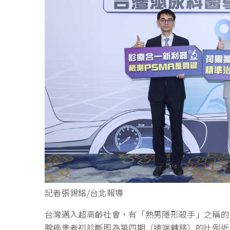
記者張錫銘/台北報導
台灣邁入超高齡社會，有「熟男隱形殺手」之稱的
腺癌患者初診斷即為第四期（遠端轉移）的比例近三