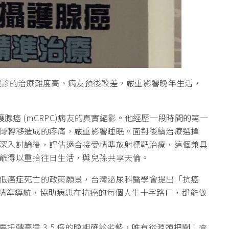
確診的治療難度高、病友預後較差，嚴重影響晚年生活，
護腺癌 (mCRPC)病友的真實縮影。他經歷一段時間的第一
骨轉移造成的疼痛，嚴重影響睡眠。面對後續治療選擇
深入討論後，評估適合接受精準放射標靶治療，這個兼具
爺得以重拾往日生活，與兒孫共享天倫。
低癌症死亡的政策願景，台灣泌尿科醫學會提出「抗癌
的精準導航，協助病患在抗癌的每個人生十字路口，都能做
扭轉高達 3.5 倍的晚期確診劣勢，唯有從源頭把關！查