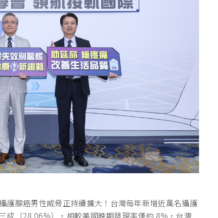
攝護腺癌男性威脅正持續擴大！台灣每年新增近萬名攝護
成（28.06%），相較美國晚期發現率僅約 8%，台灣