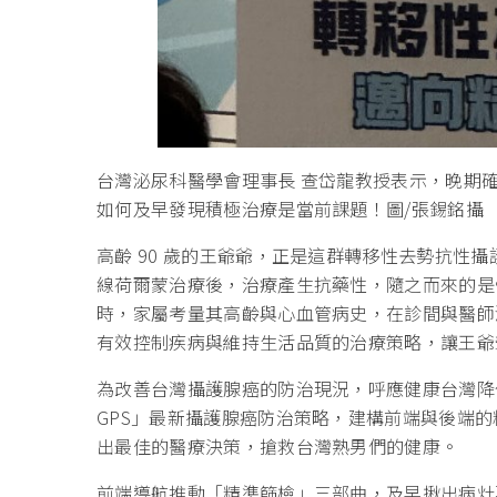
台灣泌尿科醫學會理事長 查岱龍教授表示，晚期
如何及早發現積極治療是當前課題！圖/張錫銘攝
高齡 90 歲的王爺爺，正是這群轉移性去勢抗性攝
線荷爾蒙治療後，治療產生抗藥性，隨之而來的是
時，家屬考量其高齡與心血管病史，在診間與醫師
有效控制疾病與維持生活品質的治療策略，讓王爺
為改善台灣攝護腺癌的防治現況，呼應健康台灣降
GPS」最新攝護腺癌防治策略，建構前端與後端
出最佳的醫療決策，搶救台灣熟男們的健康。
前端導航推動「精準篩檢」三部曲，及早揪出病灶要