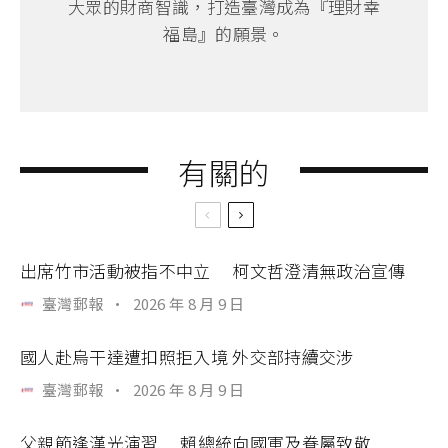
大眾的財商智識，打造臺灣成為『理財幸
福島』的願景。
有關的
出席竹市活動被指不中立 柯文哲澄清無政治宣傳
臺灣郵報
·
2026 年 8 月 9 日
國人赴烏干達遭扣照拒入境 外交部持續交涉
臺灣郵報
·
2026 年 8 月 9 日
父親節逢漢光演習 賴總統向國軍及眷屬致敬