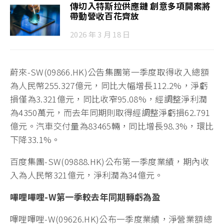
傳切入特斯拉供應鏈 創意多項開案將
帶動營收百花齊放
2026 年 3 月 18 日
蔚來-SW(09866.HK)公告集團第一季度取得收入總額
為人民幣255.327億元，同比大幅增長112.2%，淨虧
損僅為3.321億元，同比收窄95.08%，經調整淨利潤
為4350萬元，而去年同期則取得經調整淨虧損62.791
億元。汽車交付量為83465輛，同比增長98.3%，環比
下降33.1%。
百度集團-SW(09888.HK)公布第一季度業績，期內收
入為人民幣321億元，淨利潤為34億元。
嗶哩嗶哩-W
第一季較去年同期轉虧為盈
嗶哩嗶哩-W(09626.HK)公布一季度業績，淨營業額總