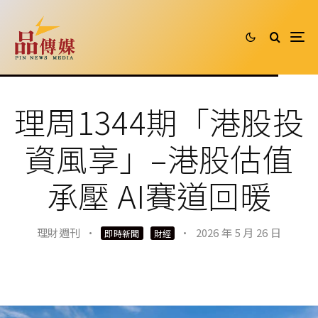
理周1344期「港股投
資風享」–港股估值
承壓 AI賽道回暖
理財週刊
·
·
2026 年 5 月 26 日
即時新聞
財經