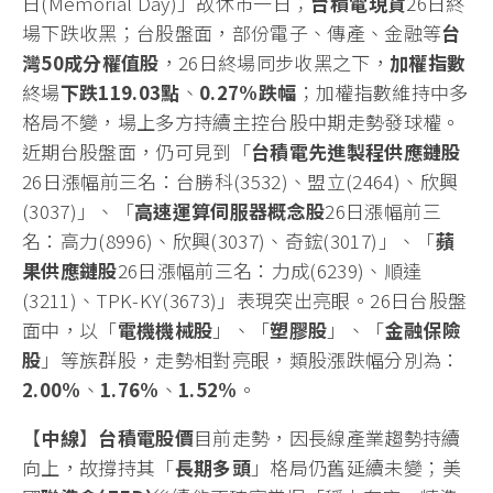
日(Memorial Day)」故休市一日；
台積電現貨
26日終
場下跌收黑；台股盤面，部份電子、傳產、金融等
台
灣
50
成分權值股
，26日終場同步收黑之下，
加權指數
終場
下跌119.03
點
、
0.27%
跌
幅
；加權指數維持中多
格局不變，場上多方持續主控台股中期走勢發球權。
近期台股盤面，仍可見到「
台積電先進製程供應鏈股
26日漲幅前三名：台勝科(3532)、盟立(2464)、欣興
(3037)」、「
高速運算伺服器概念股
26日漲幅前三
名：高力(8996)、欣興(3037)、奇鋐(3017)」、「
蘋
果供應鏈股
26日漲幅前三名：力成(6239)、順達
(3211)、TPK-KY(3673)」表現突出亮眼。26日台股盤
面中，以「
電機機械股
」、「
塑膠股
」、「
金融保險
股
」等族群股，走勢相對亮眼，類股漲跌幅分別為：
2.00%
、
1.76%
、
1.52%
。
【
中線
】
台積電股價
目前走勢，因長線產業趨勢持續
向上，故撐持其「
長期多頭
」格局仍舊延續未變；美