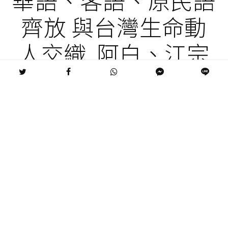
華語、客語、原民語
齊放 與台灣生命動
人交織 阿白、江宗
傑、APYANG IMIQ
程廷、沃時文化／台
灣同志數位博物館皆
獲獎
2026 第三屆「 Q POWER Awards」本屆評審陳珊
妮盛讚作品「真的很精彩」華語、客語、原民語齊
放 與台灣生命動人交織 阿白、江宗傑、Apyang