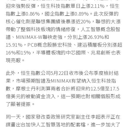
迎來強勢反彈，恒生科技指數單日上漲2.11%，恒生
指數上漲0.86%，國企指數上漲0.89%。此次反彈的
核心催化劑是聯想集團績後暴漲近20%，聯想的大漲
帶動了整個科技板塊的情緒修復，人工智慧概念股智
譜、MINIMAX-W聯袂走強，分別上漲26.93%和
15.91%，PCB概念股勝宏科技、建滔積層板分別漲超
16%和15%，半導體板塊的中芯國際、兆易創新也表
現亮眼。
此外，恒生指數公司5月22日收市後公布季度檢討結
果，市場預期智譜及MINIMAX有望納入恒生科技指
數，摩根士丹利測算兩者合計將迎來約12.5億至17.5
億美元的被動資金流入，這一預期也對相關個股形成
了顯著提振。
同一天，國家發改委政策研究室副主任李超表示正在
謀畫出台加快人工智慧落地的配套檔，進一步加大了