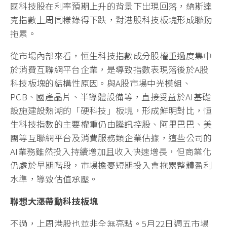
國科技股在利率預期上升的背景下出現回落，納斯達
克指數上周同樣錄得下跌，對港股科技板塊形成聯動
拖累。
從市場內部來看，恒生科技指數成分股權重過度集中
於消費互聯網平台企業，是導致指數表現落後於A股
科技板塊的結構性原因。與A股市場中光模組、
PCB、國產晶片、半導體設備等，直接受益於AI基礎
設施建設熱潮的「硬科技」板塊，形成鮮明對比，恒
生科技指數的主要權重仍由騰訊控股、阿里巴巴、美
團等互聯網平台及消費服務類企業佔據，這些公司的
AI業務雖然投入持續增加且收入快速增長，但商業化
仍處於早期階段，市場擔憂短期投入會拖累整體盈利
水準，導致估值承壓。
聯想大漲帶動科技板塊
不過，上周港股也並非全無亮點。5月22日週五市場