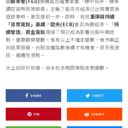
國
聯準會
(FED)
後續能否確實掌握「穩中有序、精準
調控貨幣政策節奏」主軸？能否在經濟已出現實質衰
退跡象時，甚至提前一步，即時、有效
重彈
與持續
「貨幣寬鬆」基調
？
歐央
(ECB)
會否為穩經濟，「
持
續
營造
」
資金寬鬆
環境？現已成為影響台股中期走
勢，重要觀察變數。惟有以上不確定變數，後市朝正
向結果發展，台股加權指數後續才有機會，見到長波
段、連續性漲勢。
※上述研判依據，尚未包含晚間美股走勢變數。
SHARE
TWEET
PIN
SUBMIT