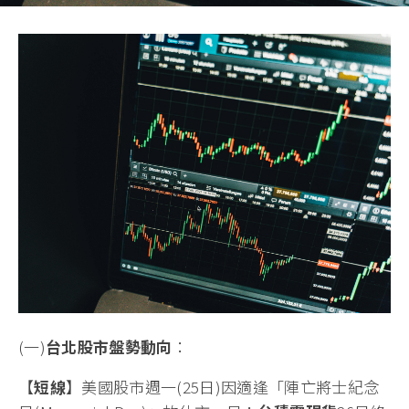
(一)
台北股市盤勢動向
：
【
短線
】美國股市週一(25日)因適逢「陣亡將士紀念