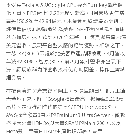
季受惠Tesla AI5與Google CPU專案Turnkey量產催
化，單季EPS衝上12.28元歷史新高，4月營收更年增
高達156.9%至42.94億元，本業獲利驗證最為明確；
評價重估核心股聯發科為美系CSP打造的首款AI加速
器亦進展神速，預計2026全年將一口氣貢獻高達20億
美元營收，展現平台型大廠的絕對優勢。相較之下，
世芯-KY(3661)因處於北美客戶產品轉換期，4月營收
年減32.31%，智原(3035)前四月累計營收亦呈現下
滑，顯現族群內部營收接棒仍有時間差，操作上需精
細分層。
在技術演進與產業鏈地圖上，國際巨頭自研晶片正鋪
天蓋地而來。除了Google推出最高可擴展至9,216顆
晶片、定位推論時代的第七代TPU Ironwood外，
AWS採台積電3奈米的Trainium3 UltraServer、微軟
搭載大容量HBM3e與大量SRAM的Maia 200，以及
Meta數十萬顆MTIA的生產環境部署，甚至