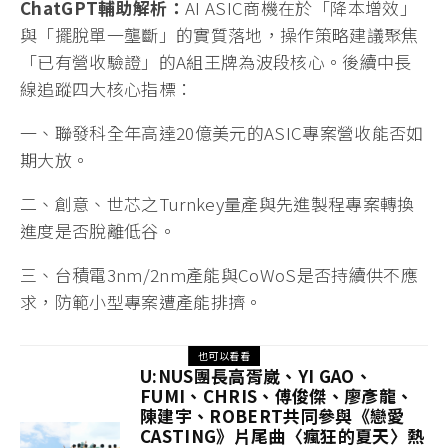
ChatGPT
輔助解析：
AI ASIC商機在於「降本增效」
與「擺脫單一壟斷」的實質落地，操作策略建議聚焦
「已有營收驗證」的A組王牌為波段核心。後續中長
線追蹤四大核心指標：
一、聯發科全年高達20億美元的ASIC專案營收能否如
期大放。
二、創意、世芯之Turnkey量產與先進製程專案轉換
進度是否脫離低谷。
三、台積電3nm/2nm產能與CoWoS是否持續供不應
求，防範小型專案遭產能排擠。
也可以看看
U:NUS團長高胥崴、YI GAO、
FUMI、CHRIS、傅俊傑、廖彥龍、
陳建宇、ROBERT共同參與《戀愛
CASTING》片尾曲〈瘋狂的夏天〉熱