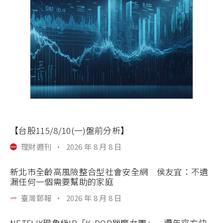
【台股115/8/10(一)盤前分析】
理財週刊
·
2026 年 8 月 8 日
新北市全齡高風險整合型社會安全網 侯友宜：不遺
漏任何一個需要幫助的家庭
臺灣郵報
·
2026 年 8 月 8 日
NETFLIX現象級IP「K-POP獵魔女團」一週年官方快