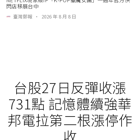
閃店移展台中
臺灣郵報
·
2026 年 8 月 8 日
台股27日反彈收漲
731點 記憶體續強華
邦電拉第二根漲停作
收