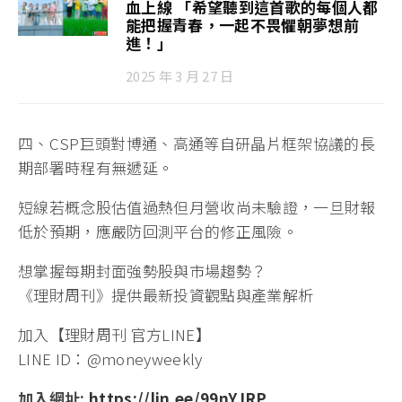
血上線 「希望聽到這首歌的每個人都
能把握青春，一起不畏懼朝夢想前
進！」
2025 年 3 月 27 日
四、CSP巨頭對博通、高通等自研晶片框架協議的長
期部署時程有無遞延。
短線若概念股估值過熱但月營收尚未驗證，一旦財報
低於預期，應嚴防回測平台的修正風險。
想掌握每期封面強勢股與市場趨勢？
《理財周刊》提供最新投資觀點與產業解析
加入【理財周刊 官方LINE】
LINE ID：@moneyweekly
加入網址:
https://lin.ee/99nYJRP