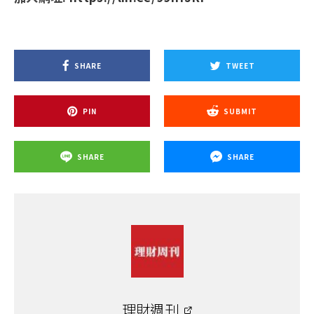
SHARE
TWEET
PIN
SUBMIT
SHARE
SHARE
理財週刊