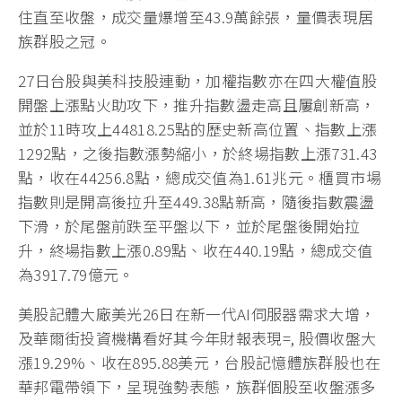
住直至收盤，成交量爆增至43.9萬餘張，量價表現居
族群股之冠。
27日台股與美科技股連動，加權指數亦在四大權值股
開盤上漲點火助攻下，推升指數盪走高且屢創新高，
並於11時攻上44818.25點的歷史新高位置、指數上漲
1292點，之後指數漲勢縮小，於終場指數上漲731.43
點，收在44256.8點，總成交值為1.61兆元。櫃買市場
指數則是開高後拉升至449.38點新高，隨後指數震盪
下滑，於尾盤前跌至平盤以下，並於尾盤後開始拉
升，終場指數上漲0.89點、收在440.19點，總成交值
為3917.79億元。
美股記體大廠美光26日在新一代AI伺服器需求大增，
及華爾街投資機構看好其今年財報表現=, 股價收盤大
漲19.29%、收在895.88美元，台股記憶體族群股也在
華邦電帶領下，呈現強勢表態，族群個股至收盤漲多