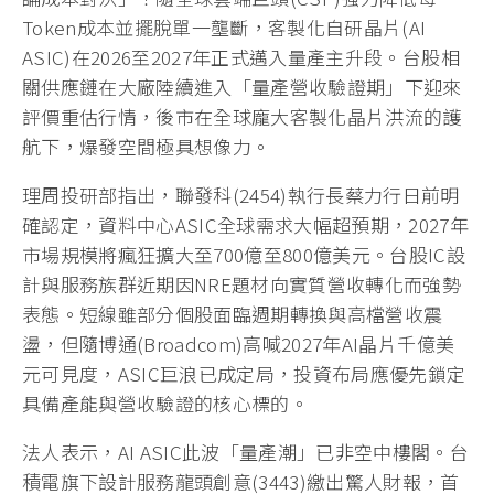
Token成本並擺脫單一壟斷，客製化自研晶片(AI
ASIC)在2026至2027年正式邁入量產主升段。台股相
關供應鏈在大廠陸續進入「量產營收驗證期」下迎來
評價重估行情，後市在全球龐大客製化晶片洪流的護
航下，爆發空間極具想像力。
理周投研部指出，聯發科(2454)執行長蔡力行日前明
確認定，資料中心ASIC全球需求大幅超預期，2027年
市場規模將瘋狂擴大至700億至800億美元。台股IC設
計與服務族群近期因NRE題材向實質營收轉化而強勢
表態。短線雖部分個股面臨週期轉換與高檔營收震
盪，但隨博通(Broadcom)高喊2027年AI晶片千億美
元可見度，ASIC巨浪已成定局，投資布局應優先鎖定
具備產能與營收驗證的核心標的。
法人表示，AI ASIC此波「量產潮」已非空中樓閣。台
積電旗下設計服務龍頭創意(3443)繳出驚人財報，首