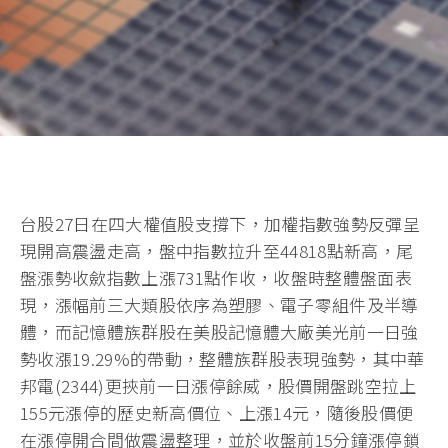
台股27日在四大權值股支撐下，加權指數強勢反彈呈
現開高震盪走高，盤中指數拉升至44818點新高，尾
盤漲勢收歛指數上漲731點作收，收盤時整體盤面表
現，漲幅前三大類股依序為塑膠、電子零組件及半導
體，而記憶體族群股在美股記憶體大廠美光前一日強
勢收漲19.29%的帶動，整體族群股表現強勢，其中華
邦電(2344)更挾前一日漲停餘威，股價開盤跳空拉上
155元漲停的歷史新高價位、上漲14元，隨後股價便
在漲停開合間做震盪整理，並於收盤前15分鐘漲停鎖