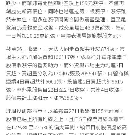
跌少，而華邦電開盤即跳空攻上155元漲停，不僅再
創歷史新高價位，同時也是連拉第二根漲停，漲停雖
然未鎖住，但多在漲停間開合間做震盪整理，直至尾
盤前15分鐘鎖至收盤，成交量爆出43.9萬餘張，較前
一日增加10.29萬餘張，量價表現居該族群股之冠。
截至26日收盤，三大法人同步買超共計53874張，市
場主力亦加加碼買超100117張，成為推升華邦電當日
股價收漲停的重要助力，而外資與市場主力均連3日
買超，買超量分別為170407張及209941張，自營商與
連續4日買超共計6001張，投信連2日買超共計9615
張。華邦電股價自22日至27日收盤，共連4日收漲，
股價共計上漲41元、漲幅35.9%。
理周投研部表示，以華邦電27日收盤價155元計算，
股價已站上所有均線之上，且自5日線至月線乖離率
在12.98%至22.7%的偏大區間，顯示目前股價處於高