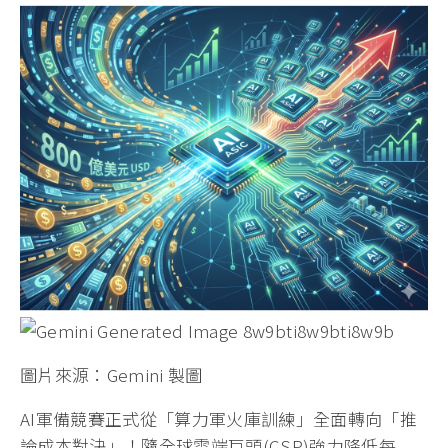
圖片來源：Gemini 製圖
AI軍備競賽正式從「算力軍火庫訓練」全面轉向「推
論成本對決」！隨全球雲端巨頭(CSP)強力降低每