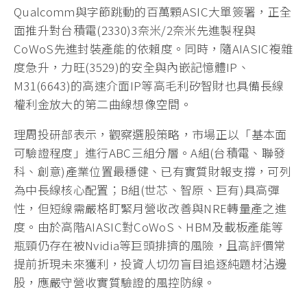
Qualcomm與字節跳動的百萬顆ASIC大單簽署，正全
面推升對台積電(2330)3奈米/2奈米先進製程與
CoWoS先進封裝產能的依賴度。同時，隨AIASIC複雜
度急升，力旺(3529)的安全與內嵌記憶體IP、
M31(6643)的高速介面IP等高毛利矽智財也具備長線
權利金放大的第二曲線想像空間。
理周投研部表示，觀察選股策略，市場正以「基本面
可驗證程度」進行ABC三組分層。A組(台積電、聯發
科、創意)產業位置最穩健、已有實質財報支撐，可列
為中長線核心配置；B組(世芯、智原、巨有)具高彈
性，但短線需嚴格盯緊月營收改善與NRE轉量產之進
度。由於高階AIASIC對CoWoS、HBM及載板產能等
瓶頸仍存在被Nvidia等巨頭排擠的風險，且高評價常
提前折現未來獲利，投資人切勿盲目追逐純題材沾邊
股，應嚴守營收實質驗證的風控防線。