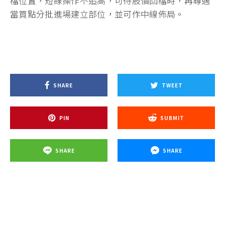
檔位置，短線操作不追高，可待股價回檔時，再尋適
當買點分批進場建立部位，並可作中線佈局。
SHARE
TWEET
PIN
SUBMIT
SHARE
SHARE