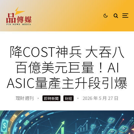
降COST神兵 大吞八
百億美元巨量！AI
ASIC量產主升段引爆
理財週刊
·
·
2026 年 5 月 27 日
即時新聞
財經