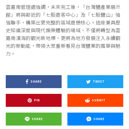
雲嘉南管理處強調，未來完工後，「台灣鹽產業展示
館」將與鄰近的「七股遊客中心」及「七股鹽山」強
強聯手，構築出更完整的區域遊憩核心。這座兼具歷
史知識深度與現代娛樂體驗的場域，不僅將轉型為雲
嘉南濱海的觀光新地標，更將為地方發展注入永續觀
光的新動能，帶領大眾重新看見台灣鹽業的風華與魅
力。
SHARE
TWEET
PIN
SUBMIT
SHARE
SHARE