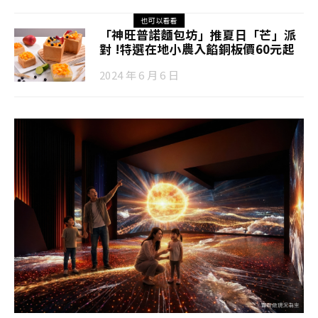
也可以看看
「神旺普諾麵包坊」推夏日「芒」派
對 !特選在地小農入餡銅板價60元起
2024 年 6 月 6 日