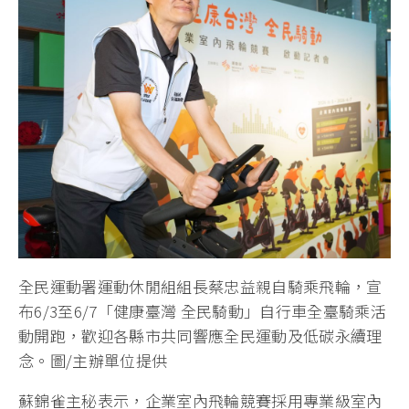
全民運動署運動休閒組組長蔡忠益親自騎乘飛輪，宣
布6/3至6/7「健康臺灣 全民騎動」自行車全臺騎乘活
動開跑，歡迎各縣市共同響應全民運動及低碳永續理
念。圖/主辦單位提供
蘇錦雀主秘表示，企業室內飛輪競賽採用專業級室內