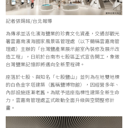
記者張錫銘/台北報導
為傳承並活化濱海鹽業的珍貴文化資產，交通部觀光
署雲嘉南濱海國家風景區管理處（以下簡稱雲嘉南管
理處）主辦的「台灣鹽產業展示館室內裝修及展示改
造工程」，日前於台南市七股區正式宣告開工，象徵
台灣鹽業記憶即將邁向全新里程碑。
座落於七股、與知名「七股鹽山」並列為在地雙地標
的白色金字塔建築（舊稱鹽博物館），因經營多年、
內部設施逐漸老舊。為賦予這座指標性建築全新生命
力，雲嘉南管理處正式啟動全面升級與空間整修計
畫。