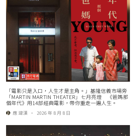
「電影只是入口，人生才是主角。」基隆信義市場旁
「MARTIN MARTIN THEATER」七月亮燈 《爸媽那
個年代》用14部經典電影，帶你重走一遍人生。
應 瑋漢
·
2026 年 8 月 8 日