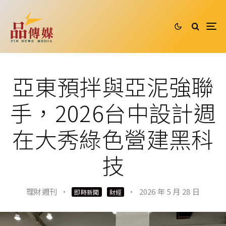
亞東預拌與亞泥強聯
手，2026台中設計週
在大秀綠色營建黑科
技
理財週刊
·
·
2026 年 5 月 28 日
即時新聞
財經