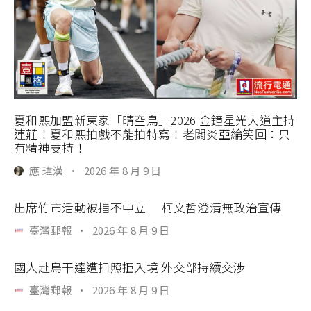
夏和熙加盟新東家「晴空鳥」2026 金鐘星光大道主持
連莊！夏和熙拍戲不能拍特寫！老闆炎亞綸笑回：只
有精神支持！
應 瑋漢
·
2026 年 8 月 9 日
出席竹市活動被指不中立 柯文哲澄清無政治宣傳
臺灣郵報
·
2026 年 8 月 9 日
國人赴烏干達遭扣照拒入境 外交部持續交涉
臺灣郵報
·
2026 年 8 月 9 日