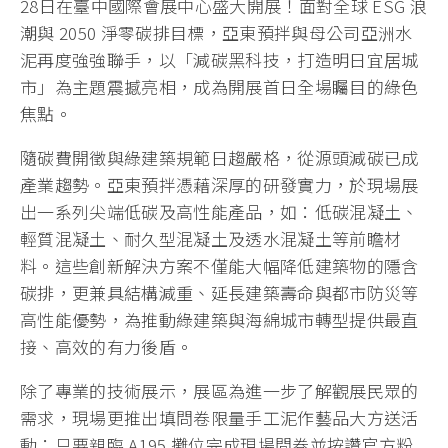
28日在臺中國際會展中心盛大開展！面對全球 ESG 浪
潮與 2050 淨零碳排目標，亞東預拌與母公司亞洲水
泥再度強強聯手，以「減碳黑科技，打造明日宜居城
市」為主題震撼亮相，成為開展首日全場矚目的綠色
焦點。
隨碳費開徵與綠建築規範日趨嚴格，從源頭減碳已成
產業趨勢。亞東預拌憑藉深厚的研發實力，於現場展
出一系列尖端低碳及高性能產品，如：低碳混凝土、
輕質混凝土、耐久型混凝土及透水混凝土等前瞻材
料。這些創新解決方案不僅能大幅降低建築物的隱含
碳排，更兼具結構減重、延長建築壽命與都市防災等
高性能優勢，為推動綠建築與海綿城市轉型提供最直
接、高效的有力後盾。
除了專業的技術展示，展區為進一步了解觀展民眾的
需求，現場更推出填問卷限量手工泥作藝品大方送活
動：只要親臨 A195 攤位完成現場問卷並按讚官方粉