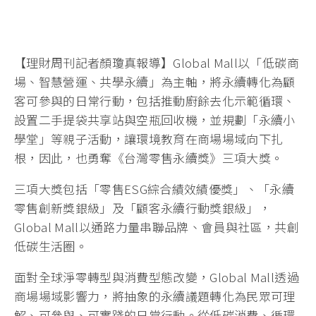
【理財周刊記者顏瓊真報導】Global Mall以「低碳商
場、智慧營運、共學永續」為主軸，將永續轉化為顧
客可參與的日常行動，包括推動廚餘去化示範循環、
設置二手提袋共享站與空瓶回收機，並規劃「永續小
學堂」等親子活動，讓環境教育在商場場域向下扎
根，因此，也勇奪《台灣零售永續獎》三項大獎。
三項大獎包括「零售ESG綜合績效績優獎」、「永續
零售創新獎銀級」及「顧客永續行動獎銀級」，
Global Mall以通路力量串聯品牌、會員與社區，共創
低碳生活圈。
面對全球淨零轉型與消費型態改變，Global Mall透過
商場場域影響力，將抽象的永續議題轉化為民眾可理
解、可參與、可實踐的日常行動。從低碳消費、循環