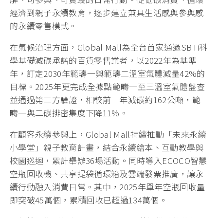
經濟到親子永續教育，逐步建立兼具生活感與參與感
的永續零售模式。
在氣候治理方面，Global Mall為全台首家通過SBTi科
學基礎減碳承諾的百貨零售業者，以2022年為基準
年，訂定2030年範疇一與範疇二溫室氣體減量42%的
目標。2025年更完成全據點範疇一至三溫室氣體盤查
並通過第三方驗證，相較前一年減碳約162公噸，範
疇一與二碳排密集度下降11%。
在顧客永續參與上，Global Mall持續推動「未來永續
小學堂」親子教育計畫，結合永續繪本、互動教學與
校園巡迴，累計舉辦36場活動。同時導入ECOCO智慧
空瓶回收機、共享提袋循環箱及雲端發票推廣，讓永
續行動融入消費日常。其中，2025年單年空瓶回收量
即突破45萬個，累積回收已超過134萬個。