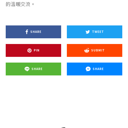
的溫暖交流。
SHARE
TWEET
PIN
SUBMIT
SHARE
SHARE