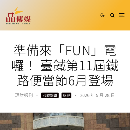
準備來「FUN」電
囉！ 臺鐵第11屆鐵
路便當節6月登場
理財週刊
·
·
2026 年 5 月 28 日
即時新聞
財經