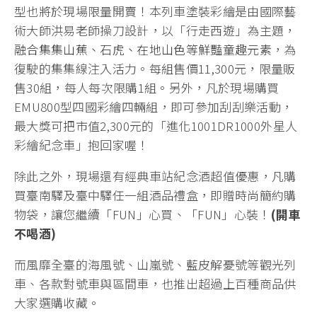
型也將於現場限量開賣！本列車塗裝彩繪是由國際藝
術大師洪易老師操刀設計，以「行走西遊」為主題，
融合集集山蕉、石虎、在地山色等鮮豔童趣元素
，為
復駛的集集線注入活力。每組售價11,300元，限量販
售30組，每人每次限購1組。另外，凡於現場購買
EMU800型四國彩繪四輛組，即可參加刮刮樂活動，
最大獎可把市值2,300元的「進化1001DR1000外星人
彩繪紀念車」抱回家喔！
除此之外，現場還有經典車站紀念酒超值優惠，凡購
買臺南驛及臺中驛任一組酒品禮盒，即贈時尚簡約購
物袋，讓您繼續「FUN」心買、「FUN」心裝！
(
開車
不喝酒
)
而風靡全臺的海風號、山嵐號、藍皮解憂號等觀光列
車、各款對號車與區間車，也推出超過上百種商品供
大家選購收藏。