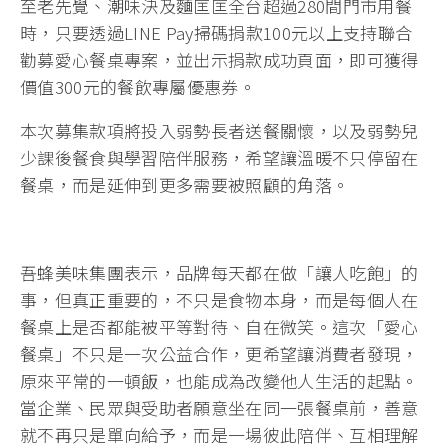
至老先覺、潮味決及麵匡匡全台超過280間門市用餐
時，只要透過LINE Pay掃碼捐款100元以上支持聯合
勸募愛心餐桌專案，並出示捐款成功頁面，即可獲得
價值300元的餐飲專屬優惠券。
本次募集款項將投入弱勢長者送餐關懷，以及弱勢兒
少課後餐食與學習陪伴服務，希望讓溫暖不只停留在
餐桌，而是延伸到更多需要被照顧的角落。
吾蜂美味集團表示，品牌每天都在做「讓人吃飽」的
事，但真正重要的，不只是食物本身，而是每個人在
餐桌上是否都能被平等對待、自在微笑。這次「愛心
餐桌」不只是一次公益合作，更希望讓消費者發現，
原來平常的一頓飯，也能成為改變他人生活的起點。
當企業、民眾與受助者願意坐在同一張餐桌前，善意
就不再只是單向給予，而是一場彼此陪伴、互相理解