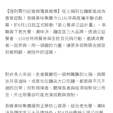
【理財周刊記者顏瓊真報導】從火鍋到拉麵都能成為
善意起點！吾蜂美味集團今(116)年再度攜手聯合勸
募，於6月1日起正式啟動「愛心餐桌公益計畫」，串
聯旗下老先覺、潮味決、麵匡匡三大品牌，透過公益
餐會、150份待用餐券與全民百元捐行動，邀請消費
者一起參與，用一頓飯的力量，讓更多弱勢朋友感受
到被照顧、被陪伴的溫暖。
對許多人來說，走進餐廳吃一頓熱騰騰的火鍋、與朋
友共享滷味，或是在拉麵店大口吃麵，都是再平凡不
過的日常；但對視障者、聽障長者與經濟弱勢兒少而
言，外出用餐卻可能充滿挑戰與限制。
吾蜂美味集團運用企業核心資源，結合老先覺、潮味
決及麵匡匡三大品牌特色，於4月份舉辦三場公益餐