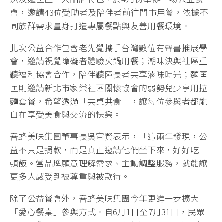
會，邀請43位受助者及陪伴者前往門市用餐，依據不
同族群需求量身打造專屬餐點與友善用餐環境。
此次公益合作包含老先覺攜手台灣數位有聲書推展學
會，邀請視覺障礙者體驗火鍋用餐；潮味決與社區重
聽福利協會合作，陪伴聽障長者共享滷味時光；麵匡
匡則邀請新北市家樂社區關懷協會的弱勢兒少享用拉
麵套餐，希望透過「共桌共食」，讓每位參與者都能
自在享受美食與交流的快樂。
吾蜂美味集團董事長吳宣賢表示，「這兩年發現，公
益不只是捐款，而是真正邀請他們坐下來，好好吃一
頓飯。當品牌願意理解需求、主動調整服務，就能讓
更多人感受到被尊重與被款待。」
除了公益餐會外，吾蜂美味集團今年更進一步擴大
「愛心餐桌」參與方式。自6月1日至7月31日，民眾