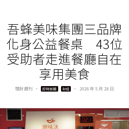
吾蜂美味集團三品牌
化身公益餐桌 43位
受助者走進餐廳自在
享用美食
理財週刊
·
·
2026 年 5 月 28 日
即時新聞
財經