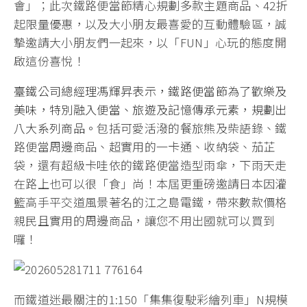
會」；此次鐵路便當節精心規劃多款主題商品、42折
起限量優惠，以及大小朋友最喜愛的互動體驗區，誠
摯邀請大小朋友們一起來，以「FUN」心玩的態度開
啟這份喜悅！
臺鐵公司總經理馮輝昇表示，鐵路便當節為了歡樂及
美味，特別融入便當、旅遊及記憶傳承元素，規劃出
八大系列商品。
包括可愛活潑的餐旅熊及柴語錄、鐵
路便當周邊商品、超實用的一卡通、收納袋、茄芷
袋，還有超級卡哇依的鐵路便當造型雨傘，下雨天走
在路上也可以很「食」尚！本屆更重磅邀請日本因灌
籃高手平交道風景著名的江之島電鐵，帶來數款價格
親民且實用的周邊商品，讓您不用出國就可以買到
囉！
而鐵道迷最關注的1:150「集集復駛彩繪列車」N規模