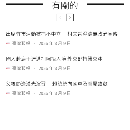
有關的
出席竹市活動被指不中立 柯文哲澄清無政治宣傳
臺灣郵報
·
2026 年 8 月 9 日
國人赴烏干達遭扣照拒入境 外交部持續交涉
臺灣郵報
·
2026 年 8 月 9 日
父親節逢漢光演習 賴總統向國軍及眷屬致敬
臺灣郵報
·
2026 年 8 月 9 日