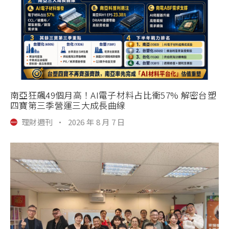
南亞狂飆49個月高！AI電子材料占比衝57% 解密台塑
四寶第三季營運三大成長曲線
理財週刊
·
2026 年 8 月 7 日