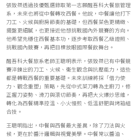
張致桀透過技優甄選錄取第一志願醒吾科大餐旅管理
系，未來也將從中餐轉攻西餐。他說，中餐讓他打下
刀工、火候與廚房節奏的基礎，但西餐菜色更精緻、
擺盤更細膩，也更接近他想挑戰國內外競賽的方向。
他希望先穩住西餐基本功，逐步考取西餐乙級證照、
挑戰國內競賽，再把目標放眼國際餐飲舞台。
醒吾科大餐旅系老師王聰明表示，張致桀已有中餐競
賽淬鍊出的刀工、火候、衛生觀念與抗壓能力，這些
都是轉戰西餐的重要基礎。未來訓練將採「借力使
力、觀念重塑」策略，先從中式菜刀轉為主廚刀，修
正握刀姿勢、滑刀與滾切節奏，再把大火爆炒思維，
轉化為西餐精準控溫、小火慢煎、低溫舒肥與烤箱組
合技。
王聰明指出，中餐與西餐最大差異，除了刀法與火
候，更在於醬汁邏輯與視覺美學。中餐常以醬油、