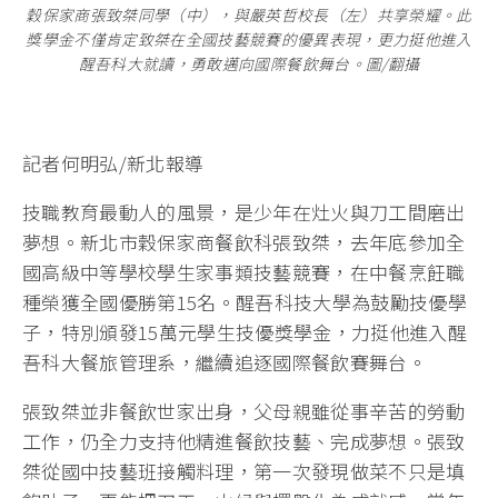
穀保家商張致桀同學（中），與嚴英哲校長（左）共享榮耀。此
獎學金不僅肯定致桀在全國技藝競賽的優異表現，更力挺他進入
醒吾科大就讀，勇敢邁向國際餐飲舞台。圖/翻攝
記者何明弘/新北報導
技職教育最動人的風景，是少年在灶火與刀工間磨出
夢想。新北市穀保家商餐飲科張致桀，去年底參加全
國高級中等學校學生家事類技藝競賽，在中餐烹飪職
種榮獲全國優勝第15名。醒吾科技大學為鼓勵技優學
子，特別頒發15萬元學生技優獎學金，力挺他進入醒
吾科大餐旅管理系，繼續追逐國際餐飲賽舞台。
張致桀並非餐飲世家出身，父母親雖從事辛苦的勞動
工作，仍全力支持他精進餐飲技藝、完成夢想。張致
桀從國中技藝班接觸料理，第一次發現做菜不只是填