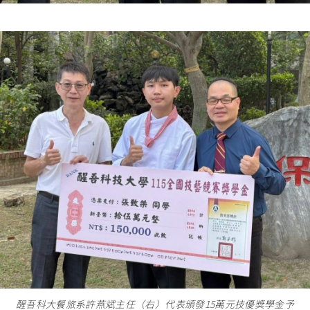
醒吾科大餐旅系許燕斌主任（右）代表頒發15萬元技優獎學金予