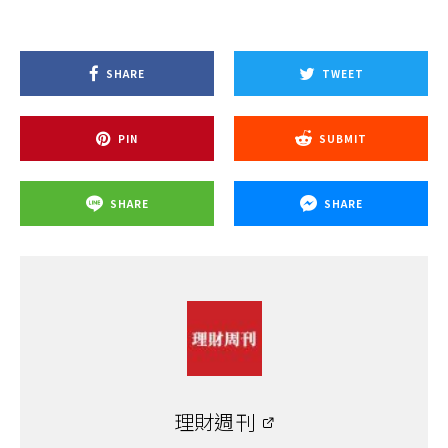
SHARE
TWEET
PIN
SUBMIT
SHARE
SHARE
理財週刊