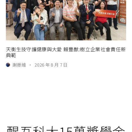
天衡生技守護健康與大愛 賴豐猷:樹立企業社會責任新
典範
謝振維
·
2026 年 8 月 7 日
醒吾科大15萬獎學金