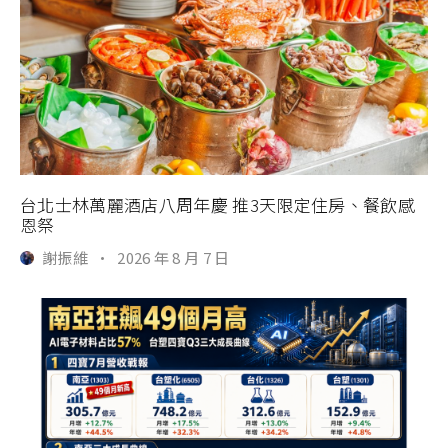
台北士林萬麗酒店八周年慶 推3天限定住房、餐飲感
恩祭
謝振維
·
2026 年 8 月 7 日