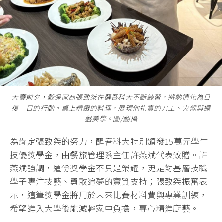
大賽前夕，穀保家商張致桀在醒吾科大不斷練習，將熱情化為日
復一日的行動。桌上精緻的料理，展現他扎實的刀工、火候與擺
盤美學。圖/翻攝
為肯定張致桀的努力，醒吾科大特別頒發15萬元學生
技優獎學金，由餐旅管理系主任許燕斌代表致贈。許
燕斌強調，這份獎學金不只是榮耀，更是對基層技職
學子專注技藝、勇敢追夢的實質支持；張致桀振奮表
示，這筆獎學金將用於未來比賽材料費與專業訓練，
希望進入大學後能減輕家中負擔，專心精進廚藝。