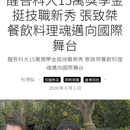
挺技職新秀 張致桀
餐飲料理魂邁向國際
舞台
醒吾科大15萬獎學金挺技職新秀 張致桀餐飲料理
魂邁向國際舞台
何 明弘
·
·
校園熱區
即時新聞
產業訊息
2026 年 6 月 1 日