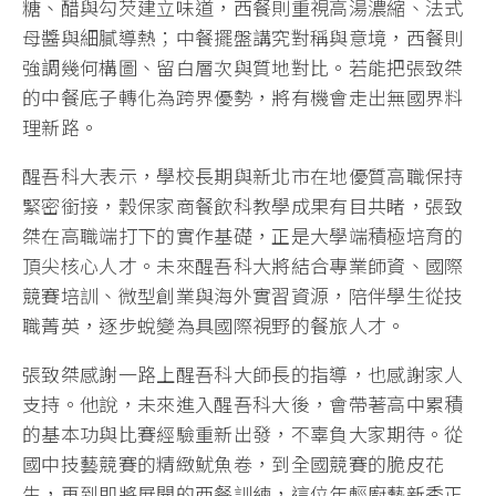
糖、醋與勾芡建立味道，西餐則重視高湯濃縮、法式
母醬與細膩導熱；中餐擺盤講究對稱與意境，西餐則
強調幾何構圖、留白層次與質地對比。若能把張致桀
的中餐底子轉化為跨界優勢，將有機會走出無國界料
理新路。
醒吾科大表示，學校長期與新北市在地優質高職保持
緊密銜接，穀保家商餐飲科教學成果有目共睹，張致
桀在高職端打下的實作基礎，正是大學端積極培育的
頂尖核心人才。未來醒吾科大將結合專業師資、國際
競賽培訓、微型創業與海外實習資源，陪伴學生從技
職菁英，逐步蛻變為具國際視野的餐旅人才。
張致桀感謝一路上醒吾科大師長的指導，也感謝家人
支持。他說，未來進入醒吾科大後，會帶著高中累積
的基本功與比賽經驗重新出發，不辜負大家期待。從
國中技藝競賽的精緻魷魚卷，到全國競賽的脆皮花
生，再到即將展開的西餐訓練，這位年輕廚藝新秀正