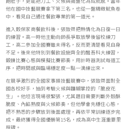
飽肚子，更能把刀工、火候與擺盤化為成就感。當年
他在國中技藝競賽拿下第三名，也從一盤精緻魷魚卷
中，看見自己通往餐飲專業的第一道光。
進入穀保家商餐飲科後，張致桀把熱情化為日復一日
的練習。高一時他主動向師長爭取放學後留校練刀
工，高二參加全國賽雖未得名，反而更清楚看見自身
不足。後來他特別到餐飲設施齊全的醒吾科大練習，
鍛鍊比賽心態與模擬比賽節奏，用計時器測試每道工
序，把時間感與臨場穩定度一點一滴練出來。
在競爭激烈的全國家事類技藝競賽中，張致桀面對全
國各校好手，抽到考驗火候與麵糊掌控的「脆皮花
生」。他坦言現場很緊張，尤其題目需要判斷外殼酥
脆度、內餡熟度與火候節奏，但他學會先穩住心態，
把不熟悉的步驟放到後面處理，再依平常訓練逐步完
成。最終獲得全國優勝第15名，成為高中生涯重要里
程碑。