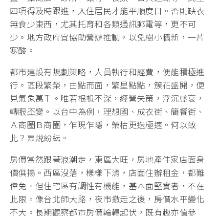
四項得及時跟進，入住居民才能平順度日。否則缺衣
無食少東西，尤其托育和各類通訊郵電等，更不可
少。地方政府宜協助營辦推動，以免樹小牆新，一片
寒酸。
都市建設有規劃策略，人員執行和經費，便能積極進
行。區段繁榮，由點而面，繁星點點，簇花盛開，便
見氣象萬千。唯若根柢不深，經營失策，浮沉盛衰，
轉眼丕變。以台中為例，理想國、成衣街、簡餐街、
Ａ商圈Ｂ商圈，乍現乍隱，榮枯更迭極速。何以致
此？眾說紛紜。
房價當然跟著浪潮走，東區大旺，房地產住家店面身
價俱揚。西區沒落，樣樣下滑，店面住辦租金，都難
倖免。但住宅區有調性有機能，基本面堅實者，不在
此限。像台北師大路，夜市撤走之後，房價水平變化
不大。長期觀察都市房價輪轉起伏，既有趣亦值參