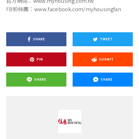
官方網站：
www.myhousing.com.tw
FB粉絲團：
www.facebook.com/myhousingfan
SHARE
TWEET
PIN
SUBMIT
SHARE
SHARE