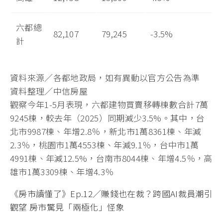
六都總
82,107
79,245
-3.5%
計
資料來源／各都地政局，如有異動以官方公告為準
資料整理／中信房屋
觀察今年1-5月表現，六都建物買賣移轉棟數合計7萬
9245棟，較去年（2025）同期減少3.5%。其中，台
北市9987棟、年增2.8％，新北市1萬8361棟、年減
2.3％，桃園市1萬4553棟、年減9.1％，台中市1萬
4991棟、年減12.5%，台南市8044棟、年增4.5％，高
雄市1萬3309棟、年增4.3％
《房市讀懂了》Ep.12／賺錢也在裁？跨國AI裁員潮引
觀望 房市驚見「兩極化」怪象