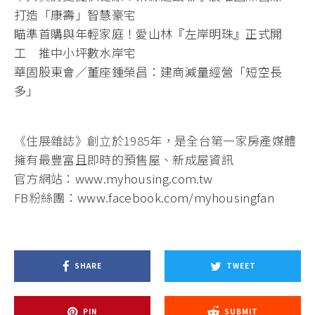
打造「康壽」智慧豪宅
瞄準首購與年輕家庭！愛山林『左岸明珠』正式開
工 推中小坪數水岸宅
華固股東會／董座鍾榮昌：建商減量經營「短空長
多」
《住展雜誌》創立於1985年，是全台第一家房產媒體
擁有最豐富且即時的預售屋、新成屋資訊
官方網站：
www.myhousing.com.tw
FB粉絲團：
www.facebook.com/myhousingfan
SHARE
TWEET
PIN
SUBMIT