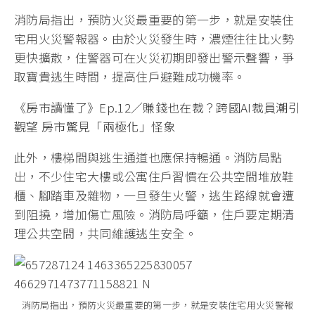
消防局指出，預防火災最重要的第一步，就是安裝住
宅用火災警報器。由於火災發生時，濃煙往往比火勢
更快擴散，住警器可在火災初期即發出警示聲響，爭
取寶貴逃生時間，提高住戶避難成功機率。
《房市讀懂了》Ep.12／賺錢也在裁？跨國AI裁員潮引
觀望 房市驚見「兩極化」怪象
此外，樓梯間與逃生通道也應保持暢通。消防局點
出，不少住宅大樓或公寓住戶習慣在公共空間堆放鞋
櫃、腳踏車及雜物，一旦發生火警，逃生路線就會遭
到阻撓，增加傷亡風險。消防局呼籲，住戶要定期清
理公共空間，共同維護逃生安全。
消防局指出，預防火災最重要的第一步，就是安裝住宅用火災警報