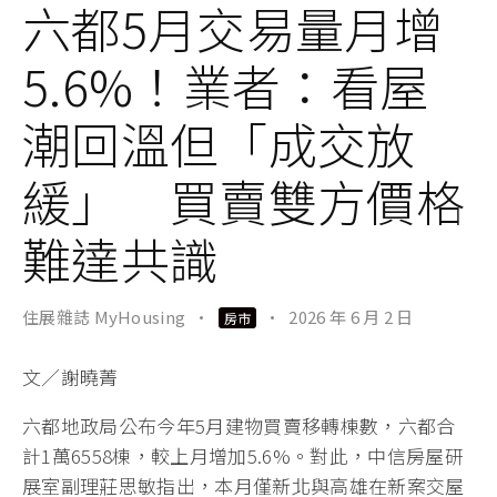
六都5月交易量月增
5.6%！業者：看屋
潮回溫但「成交放
緩」 買賣雙方價格
難達共識
住展雜誌 MyHousing
·
·
2026 年 6 月 2 日
房市
文／謝曉菁
六都地政局公布今年5月建物買賣移轉棟數，六都合
計1萬6558棟，較上月增加5.6%。對此，中信房屋研
展室副理莊思敏指出，本月僅新北與高雄在新案交屋