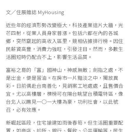
文／住展雜誌 MyHousing
近些年的經濟形勢改變極大，科技產業這片大牆，光
芒四射，從業人員身家普漲。包括六都在內的各城
鄉，突然竄起的高收入區里，競相佔據排行榜。因住
民薪資高豐，消費力強旺，引發注目。然而，多數生
活圈短時仍配合不上，影響生活品質。
富裕之島的「富」國神山，神感無敵；劍指之處，不
是出金，便是冒油。在房市一片黯淡之中，獨放異
彩。日前偶赴台南善化，見銷案工地處處，且售價合
宜。尤以高樓層，標榜可在陽台眺望台積電特區，像
台北人以瞧見一○一大樓為豪，功利社會，以此號
召，必有效應。
新崛起區段，住宅搶建如雨後春笱。但生活圈重要配
置，如商店、診所、銀行、餐飲、公共運輸等，民生