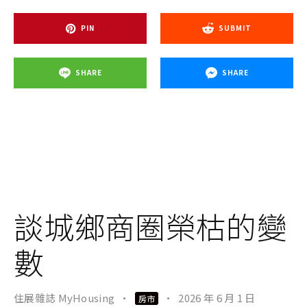
PIN
SUBMIT
SHARE
SHARE
談城鄉商圈榮枯的變
數
住展雜誌 MyHousing
·
·
2026 年 6 月 1 日
房市