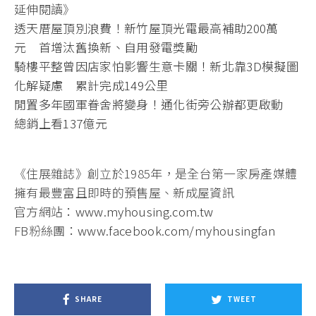
延伸閱讀》
透天厝屋頂別浪費！新竹屋頂光電最高補助200萬
元 首增汰舊換新、自用發電獎勵
騎樓平整曾因店家怕影響生意卡關！新北靠3D模擬圖
化解疑慮 累計完成149公里
閒置多年國軍眷舍將變身！通化街旁公辦都更啟動
總銷上看137億元
《住展雜誌》創立於1985年，是全台第一家房產媒體
擁有最豐富且即時的預售屋、新成屋資訊
官方網站：
www.myhousing.com.tw
FB粉絲團：
www.facebook.com/myhousingfan
SHARE
TWEET