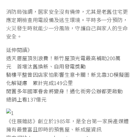
消防局強調，居家安全沒有僥倖，尤其是老舊住宅更
應定期檢查用電設備及逃生環境。平時多一分預防，
火災發生時就能少一分風險，守護自己與家人的生命
安全。
延伸閱讀》
透天厝屋頂別浪費！新竹屋頂光電最高補助200萬
元 首增汰舊換新、自用發電獎勵
騎樓平整曾因店家怕影響生意卡關！新北靠3D模擬圖
化解疑慮 累計完成149公里
閒置多年國軍眷舍將變身！通化街旁公辦都更啟動
總銷上看137億元
《住展雜誌》創立於1985年，是全台第一家房產媒體
擁有最豐富且即時的預售屋、新成屋資訊