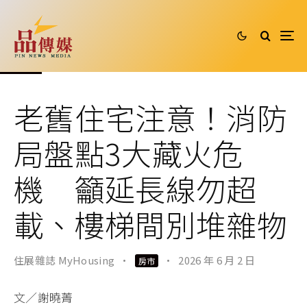
老舊住宅注意！消防
局盤點3大藏火危
機 籲延長線勿超
載、樓梯間別堆雜物
住展雜誌 MyHousing
·
·
2026 年 6 月 2 日
房市
文／謝曉菁