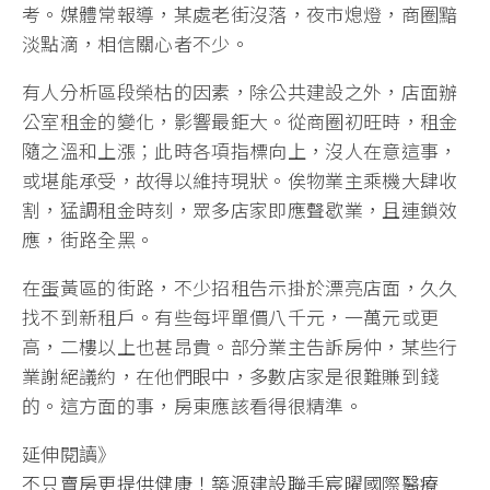
考。媒體常報導，某處老街沒落，夜市熄燈，商圈黯
淡點滴，相信關心者不少。
有人分析區段榮枯的因素，除公共建設之外，店面辦
公室租金的變化，影響最鉅大。從商圈初旺時，租金
隨之溫和上漲；此時各項指標向上，沒人在意這事，
或堪能承受，故得以維持現狀。俟物業主乘機大肆收
割，猛調租金時刻，眾多店家即應聲歇業，且連鎖效
應，街路全黑。
在蛋黃區的街路，不少招租告示掛於漂亮店面，久久
找不到新租戶。有些每坪單價八千元，一萬元或更
高，二樓以上也甚昂貴。部分業主告訴房仲，某些行
業謝絕議約，在他們眼中，多數店家是很難賺到錢
的。這方面的事，房東應該看得很精準。
延伸閱讀》
不只賣房更提供健康！築源建設聯手宸曜國際醫療