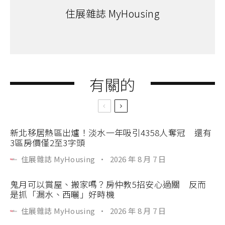
住展雜誌 MyHousing
有關的
新北移居熱區出爐！淡水一年吸引4358人奪冠 還有
3區房價僅2至3字頭
住展雜誌 MyHousing
·
2026 年 8 月 7 日
鬼月可以賞屋、搬家嗎？房仲教5招安心過關 反而
是抓「漏水、西曬」好時機
住展雜誌 MyHousing
·
2026 年 8 月 7 日