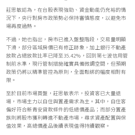
莊思敏認為，在台股表現強勁、資金動能仍充裕的情
況下，央行對房市政策勢必保持審慎態度，以避免市
場再度過熱。
不過，她也指出，房市已進入盤整階段，交易量明顯
下滑，部分區域房價已有修正跡象，加上銀行不動產
放款占總放款比率已降至35.42%，回到第七波信用管
制前水準，現行管制措施確實具備微調空間，但預期
政策仍將以精準管控為原則，全面鬆綁的幅度相對有
限。
至於目前市場買盤，莊思敏表示，投資客已大量退
場，市場主力以自住與置產需求為主。其中，自住客
偏好符合新青安貸款條件的低總價產品；而部分置產
族則將股市獲利轉進不動產市場，尋求資產配置與保
值效果，高總價產品後續表現值得持續觀察。