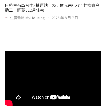
日勝生布局台中3捷運站！23.5億元南屯G11共構案今
動工 將蓋322戶住宅
住展雜誌 MyHousing
·
2026 年 8 月 7 日