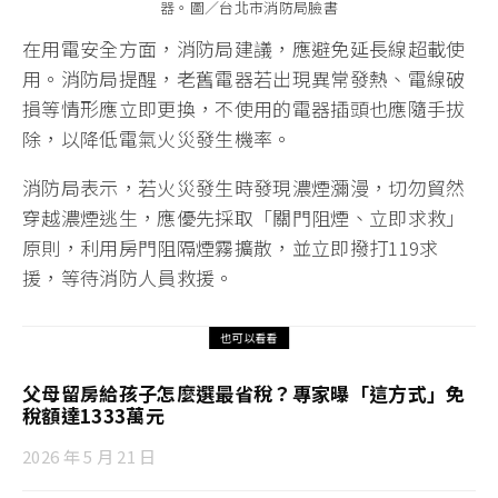
器。圖／台北市消防局臉書
在用電安全方面，消防局建議，應避免延長線超載使
用。消防局提醒，老舊電器若出現異常發熱、電線破
損等情形應立即更換，不使用的電器插頭也應隨手拔
除，以降低電氣火災發生機率。
消防局表示，若火災發生時發現濃煙瀰漫，切勿貿然
穿越濃煙逃生，應優先採取「關門阻煙、立即求救」
原則，利用房門阻隔煙霧擴散，並立即撥打119求
援，等待消防人員救援。
也可以看看
父母留房給孩子怎麼選最省稅？專家曝「這方式」免
稅額達1333萬元
2026 年 5 月 21 日