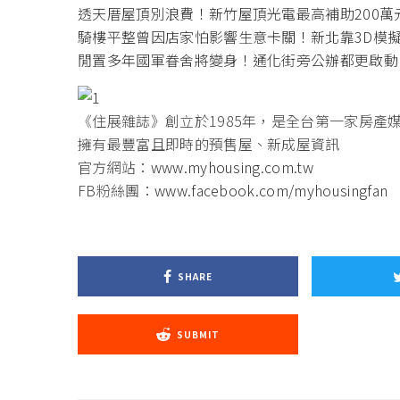
透天厝屋頂別浪費！新竹屋頂光電最高補助200
騎樓平整曾因店家怕影響生意卡關！新北靠3D模擬
閒置多年國軍眷舍將變身！通化街旁公辦都更啟動 
《住展雜誌》創立於1985年，是全台第一家房產
擁有最豐富且即時的預售屋、新成屋資訊
官方網站：
www.myhousing.com.tw
FB粉絲團：
www.facebook.com/myhousingfan
SHARE
SUBMIT