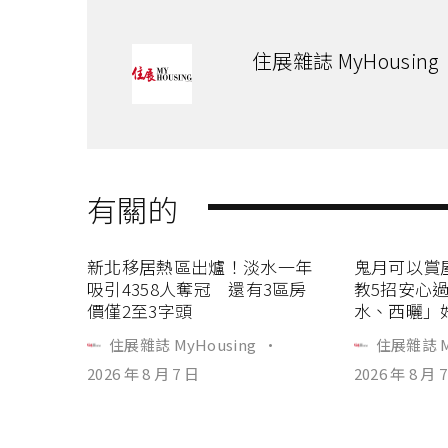
住展雜誌 MyHousing
有關的
新北移居熱區出爐！淡水一年
鬼月可以賞
吸引4358人奪冠 還有3區房
教5招安心
價僅2至3字頭
水、西曬」
住展雜誌 MyHousing
·
住展雜誌 M
2026 年 8 月 7 日
2026 年 8 月 