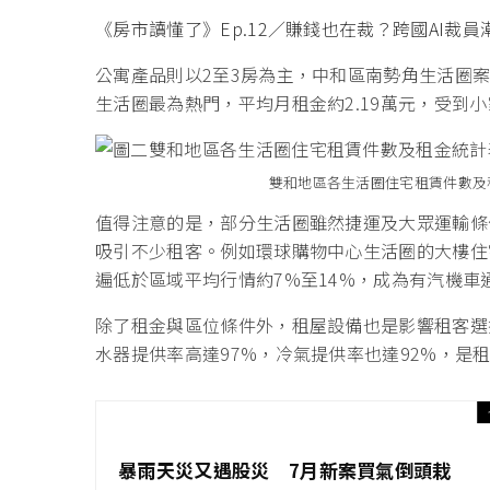
《房市讀懂了》Ep.12／賺錢也在裁？跨國AI裁
公寓產品則以2至3房為主，中和區南勢角生活圈案
生活圈最為熱門，平均月租金約2.19萬元，受到
雙和地區各生活圈住宅租賃件數及
值得注意的是，部分生活圈雖然捷運及大眾運輸條
吸引不少租客。例如環球購物中心生活圈的大樓住
遍低於區域平均行情約7%至14%，成為有汽機車
除了租金與區位條件外，租屋設備也是影響租客選
水器提供率高達97%，冷氣提供率也達92%，是
暴雨天災又遇股災 7月新案買氣倒頭栽