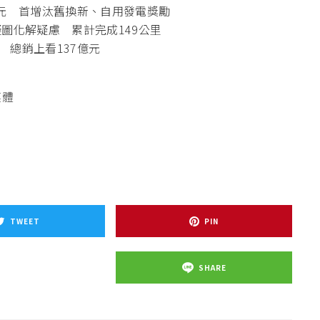
萬元 首增汰舊換新、自用發電獎勵
圖化解疑慮 累計完成149公里
總銷上看137億元
媒體
TWEET
PIN
SHARE