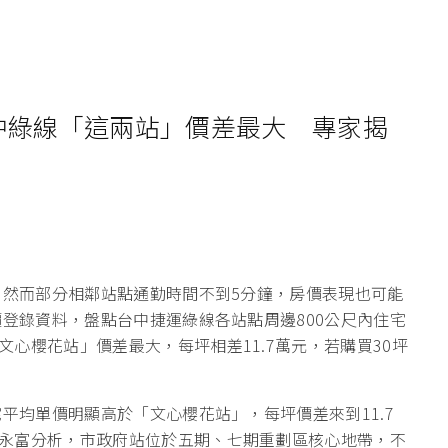
台中綠線「這兩站」價差最大 專家揭
，然而部分相鄰站點通勤時間不到5分鐘，房價表現也可能
價登錄資料，盤點台中捷運綠線各站點周邊800公尺內住宅
心櫻花站」價差最大，每坪相差11.7萬元，若購買30坪
宅平均單價明顯高於「文心櫻花站」，每坪價差來到11.7
永富分析，市政府站位於五期、七期重劃區核心地帶，不