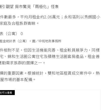
員潮引觀望 房市驚見「兩極化」怪象
件數最多，平均月租金約2.06萬元；永和區則以秀朗國小
小家庭及合租族群青睞。
租金統計表（公寓）。圖／中和地政事務所
件相對不足，但因生活機能完善、租金較具競爭力，同樣
宅、錦和生活圈公寓住宅及積穗生活圈套房產品，租金普
通勤需求族群的選擇之一。
擇的重要因素。根據統計，雙和地區租賃成交案件中，熱
租屋市場的基本配備。
也可以看看