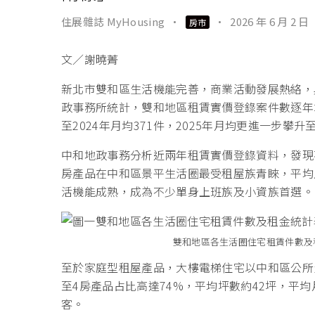
住展雜誌 MyHousing
·
·
2026 年 6 月 2 日
房市
文／謝曉菁
新北市雙和區生活機能完善，商業活動發展熱絡，
政事務所統計，雙和地區租賃實價登錄案件數逐年增加
至2024年月均371件，2025年月均更進一步攀
中和地政事務分析近兩年租賃實價登錄資料，發現
房產品在中和區景平生活圈最受租屋族青睞，平均
活機能成熟，成為不少單身上班族及小資族首選。
雙和地區各生活圈住宅租賃件數及
至於家庭型租屋產品，大樓電梯住宅以中和區公所
至4房產品占比高達74%，平均坪數約42坪，平
客。