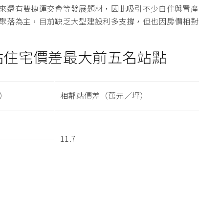
來還有雙捷運交會等發展題材，因此吸引不少自住與置產
首頁
聯繫我們
關於我們
聚落為主，目前缺乏大型建設利多支撐，但也因房價相對
鄰站住宅價差最大前五名站點
）
相鄰站價差（萬元／坪）
2022 COPYRIGHT -
品傳媒
版權所有
11.7
9.4