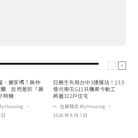
屋、搬家嗎？房仲
日勝生布局台中3捷運站！23.5
過關 反而是抓「漏
億元南屯G11共構案今動工
好時機
將蓋322戶住宅
yHousing
·
住展雜誌 MyHousing
·
7 日
2026 年 8 月 7 日