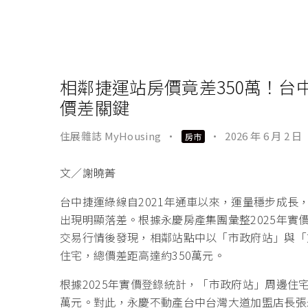
相鄰捷運站房價竟差350萬！
價差關鍵
住展雜誌 MyHousing
·
·
2026 年 6 月 2 日
房市
文／謝曉菁
台中捷運綠線自2021年通車以來，運量穩步成長
出現明顯落差。根據永慶房產集團彙整2025年實
交易行情後發現，相鄰站點中以「市政府站」與「文
住宅，總價差距高達約350萬元。
根據2025年實價登錄統計，「市政府站」周邊住
萬元。對此，永慶不動產台中台灣大道加盟店長張