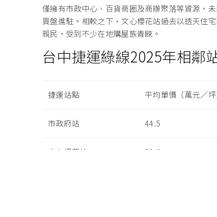
僅擁有市政中心、百貨商圈及商辦聚落等資源，未
買盤進駐。相較之下，文心櫻花站過去以透天住宅
親民，受到不少在地購屋族青睞。
台中捷運綠線2025年相
捷運站點
平均單價（萬元／坪
市政府站
44.5
文心櫻花站
32.8
文心崇德站
38.3
四維國小站
28.9