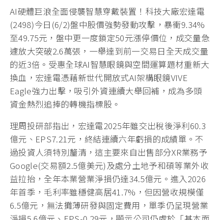
AI硬體巨浪全面侵襲智慧穿戴裝置！科技大廠宏達電
(2498)今日(6/2)盤中股價強勢發動攻擊，暴衝9.34%
至49.75元，盤中更一度鎖定50元漲停價位，成交量急
遽放大突破2.6萬張，一舉達到前一交易日全天成交量
的近3倍。受惠全球AI智慧眼鏡與空間運算題材重新大
換血，宏達電憑藉新世代開放式AI架構眼鏡VIVE
Eagle強力出擊，吸引外資連續大舉回補，成為多頭
資金熱烈追捧的轉機指標股。
理周投研部指出，宏達電2025年雖交出稅後淨利60.3
億元、EPS7.21元，終結連續六年虧損的成績單。不
過投資人須特別釐清，這主要來自出售部分XR業務予
Google(交易額2.5億美元)及處分土地予和碩等業外收
益拉抬，全年本業營業淨損仍達34.5億元。進入2026
年首季，毛利率雖穩健高居41.7%，但因營收規模僅
6.5億元，無法攤薄研發與固定費用，單季仍呈現營業
淨損5.6億元、EPS-0.29元，顯示公司仍處於「基本面