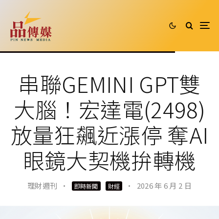
串聯GEMINI GPT雙
大腦！宏達電(2498)
放量狂飆近漲停 奪AI
眼鏡大契機拚轉機
理財週刊
·
·
2026 年 6 月 2 日
即時新聞
財經