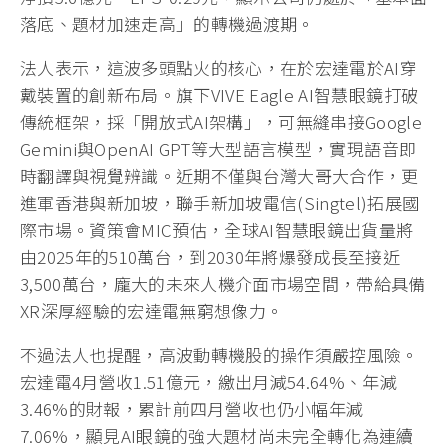
落底、題材加速走高」的轉機過渡期。
法人表示，這波多頭點火的核心，在於宏達電於AI穿
戴裝置的創新布局。旗下VIVE Eagle AI智慧眼鏡打破
傳統框架，採「開放式AI架構」，可無縫串接Google
Gemini與OpenAI GPT等大型語言模型，實現語音即
時翻譯與視覺辨識。近期不僅與台灣大哥大合作，更
進軍香港與新加坡，聯手新加坡電信(Singtel)拓展國
際市場。資策會MIC預估，全球AI智慧眼鏡出貨量將
由2025年的510萬台，到2030年將爆發成長至接近
3,500萬台，龐大的未來人機介面市場空間，帶給具備
XR深厚經驗的宏達電無窮想像力。
不過法人也提醒，高波動轉機股的操作須嚴控風險。
宏達電4月營收1.51億元，繳出月減54.64%、年減
3.46%的財報，累計前四月營收也仍小幅年減
7.06%，顯見AI眼鏡的強大題材尚未完全轉化為連續