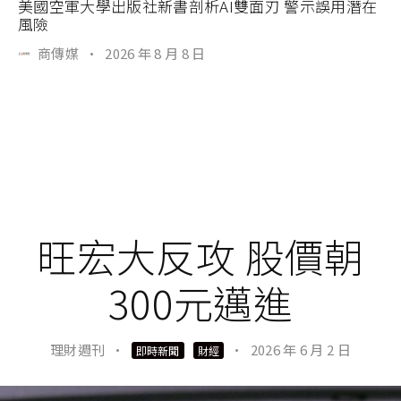
美國空軍大學出版社新書剖析AI雙面刃 警示誤用潛在
風險
商傳媒
·
2026 年 8 月 8 日
旺宏大反攻 股價朝
300元邁進
理財週刊
·
·
2026 年 6 月 2 日
即時新聞
財經