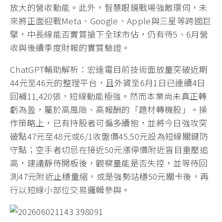
放大的營收動能。此外，智慧眼鏡戰場強敵環伺，未
來將正面迎戰Meta、Google、Apple與三星等跨國巨
擘，中長線能否實質搶下全球市佔，仍有待5、6月營
收與後續季度財報的實質驗證。
ChatGPT輔助解析：宏達電目前技術面放量突破近期
44元至46元的整理平台，且外資至6月1日已連續4日
回補11,420張，短線動能極強。然而本業尚未真正轉
虧為盈，屬於高風險、高報酬的「題材轉機股」。操
作策略上，已有持股者可偏多續抱，並將今日強攻突
破點47元至48元或6/1收盤價45.50元設為短線關鍵防
守點；空手者切忌在接近50元漲停價附近盲目重壓追
高，建議靜待開板後，觀察量能是否失控，並等待回
測47元附近止穩量縮，或是強勢站穩50元關卡後，再
行以短線小部位交易邏輯參與。