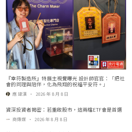
『幸符製造所』特展主視覺曝光 設計師官官：「把社
會的同理與陪伴，化為飛翔的祝福平安符。」
應 瑋漢
·
2026 年 8 月 8 日
資深投資者揭密：若重啟股市，這兩檔ETF會是首選
商傳媒
·
2026 年 8 月 8 日