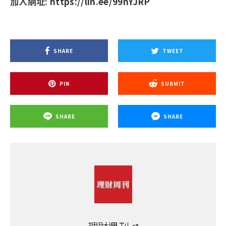
加入網址:
https://lin.ee/99nYJRP
SHARE
TWEET
PIN
SUBMIT
SHARE
SHARE