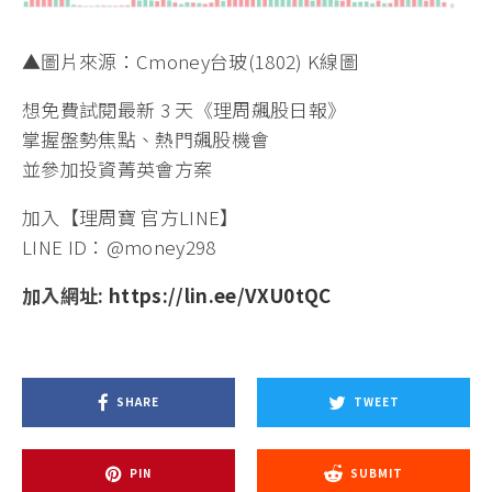
▲圖片來源：Cmoney台玻(1802) K線圖
想免費試閱最新 3 天《理周飆股日報》
掌握盤勢焦點、熱門飆股機會
並參加投資菁英會方案
加入【理周寶 官方LINE】
LINE ID：@money298
加入網址:
https://lin.ee/VXU0tQC
SHARE
TWEET
PIN
SUBMIT