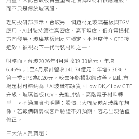
而不只是傳統玻璃股。
理周投研部表示，台玻另一個題材是玻璃基板與TGV
應用。AI封裝持續往高密度、高平坦度、低介電損耗
方向發展，玻璃基板因尺寸穩定、平坦度佳、CTE接
近矽，被視為下一代封裝材料之一。
財務面，台玻2026年4月營收39.30億元，年增
6.46%；1至4月累計營收141.74億元，年增6.36%，
第一季EPS為0.20元，較去年虧損狀態改善。因此市
場題材可歸納為「AI玻纖布缺貨、Low DK／Low CTE
升級、玻璃基板TGV、先進封裝、高階電子材料轉
型」。不過風險也明顯：股價已大幅反映AI玻纖布想
像，若報價轉弱或客戶驗證不如預期，容易出現估值
修正。
三大法人買賣超：