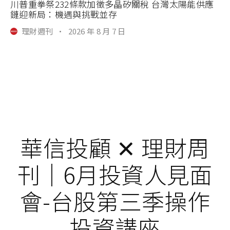
川普重拳祭232條款加徵多晶矽關稅 台灣太陽能供應
鏈迎新局：機遇與挑戰並存
理財週刊
·
2026 年 8 月 7 日
華信投顧 ✕ 理財周
刊｜6月投資人見面
會-台股第三季操作
投資講座