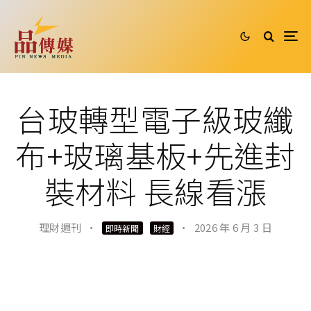
台玻轉型電子級玻纖
布+玻璃基板+先進封
裝材料 長線看漲
理財週刊
·
·
2026 年 6 月 3 日
即時新聞
財經