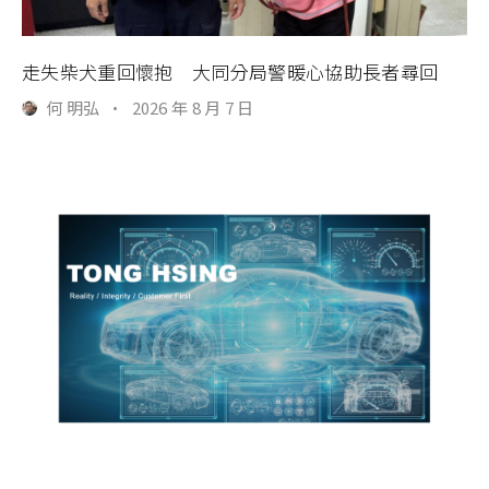
走失柴犬重回懷抱 大同分局警暖心協助長者尋回
何 明弘
·
2026 年 8 月 7 日