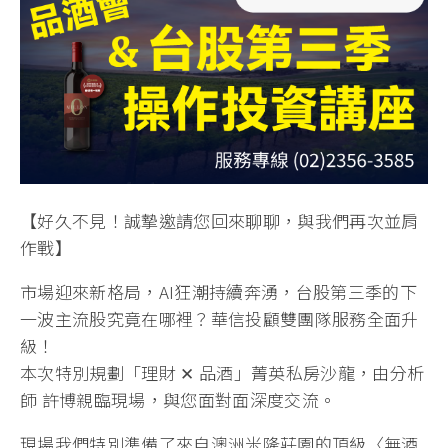
【好久不見！誠摯邀請您回來聊聊，與我們再次並肩
作戰】
市場迎來新格局，AI狂潮持續奔湧，台股第三季的下
一波主流股究竟在哪裡？華信投顧雙團隊服務全面升
級！
本次特別規劃「理財 ✕ 品酒」菁英私房沙龍，由分析
師 許博親臨現場，與您面對面深度交流。
現場我們特別準備了來自澳洲米隆莊園的頂級〈無酒