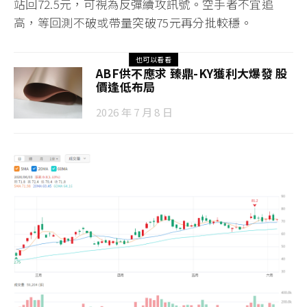
站回72.5元，可視為反彈續攻訊號。空手者不宜追
高，等回測不破或帶量突破75元再分批較穩。
也可以看看
ABF供不應求 臻鼎-KY獲利大爆發 股
價逢低布局
2026 年 7 月 8 日