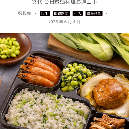
食代 台日鐵道料理澎湃上市
張錫銘
·
·
民生
即時新聞
生活
產業訊息
2026 年 6 月 4 日