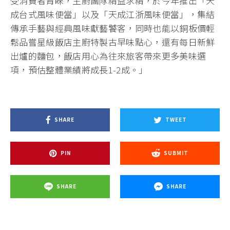
受消費者青睞，主廚團隊精益求精，於今年推出「天
成台式風味便當」以及「天成江浙風味便當」，集結
傳承手藝與經典風味獻藝饕客，同時也能以銅板價輕
鬆品嘗星級飯店主廚特製古早味點心，還有每日新鮮
出爐的麵包，飯店用心為往來旅客帶來更多美味選
項，預估整體業績將成長1-2成。」
SHARE
TWEET
PIN
SUBMIT
SHARE
SHARE