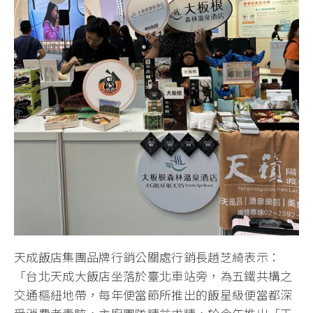
天成飯店集團品牌行銷公關處行銷長趙芝綺表示：
「台北天成大飯店坐落於臺北車站旁，為五鐵共構之
交通樞紐地帶，每年便當節所推出的飯星級便當都深