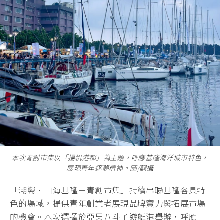
本次青創市集以「揚帆港都」為主題，呼應基隆海洋城市特色，
展現青年逐夢精神。圖/翻攝
「潮嚮．山海基隆－青創市集」持續串聯基隆各具特
色的場域，提供青年創業者展現品牌實力與拓展市場
的機會。本次選擇於亞果八斗子遊艇港舉辦，呼應