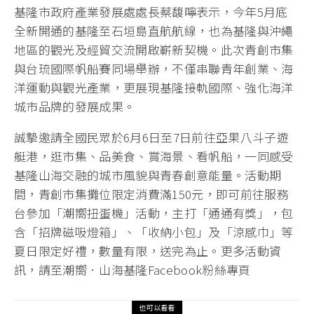
基隆市政府產業發展處處長蔡馥嚀表示，今年5月底
全新開通的基隆至石垣島直航航線，也為基隆與沖繩
地區的觀光及經貿交流開啟嶄新契機。此次青創市集
與台琉國際帆船賽同場舉辦，不僅串聯青年創業、海
洋運動與觀光產業，更展現基隆接軌國際、強化海洋
城市品牌的發展成果。
誠摯邀請全國民眾於6月6日至7日前往亞果八斗子遊
艇港，逛市集、品美食、賞海景、看帆船，一同感受
基隆山海交融的城市風貌與青春創意能量。活動期
間，青創市集攤位限定消費滿150元，即可前往服務
台參加「潮嚮扭蛋機」活動，主打「通通有獎」，包
含「招牌磁吸燈箱」、「收納小包」及「涼感巾」等
夏日限定好禮，數量有限，送完為止。更多活動資
訊，請至潮嚮．山海基隆Facebook粉絲專頁
也可以看看