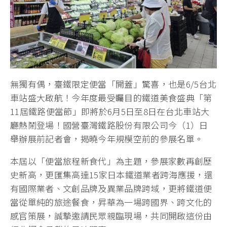
無獨有偶，臺鐵限定便當「開蓋」驚喜，也是6/5台北
車站盛大啟航！今年度最受矚目的鐵道美食盛典「第
11屆鐵路便當節」即將於6月5日至8日在台北車站大
廳熱鬧登場！國營臺灣鐵路股份有限公司今（1）日
舉辦展前記者會，揭曉今年規模空前的參展名單。
本屆以「便當旅程新食代」為主題，參展家數再創歷
史新高，更匯集高達15家日本鐵道業者跨海應援，還
有國際業者、文創品牌及異業品牌跨域，更將鐵道便
當從單純的旅途餐食，昇華為一場跨國界、跨文化的
感官策展，誠摯邀請民眾親臨現場，共同開啟這份由