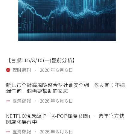
【台股115/8/10(一)盤前分析】
理財週刊
·
2026 年 8 月 8 日
新北市全齡高風險整合型社會安全網 侯友宜：不遺
漏任何一個需要幫助的家庭
臺灣郵報
·
2026 年 8 月 8 日
NETFLIX現象級IP「K-POP獵魔女團」一週年官方快
閃店移展台中
臺灣郵報
·
2026 年 8 月 8 日