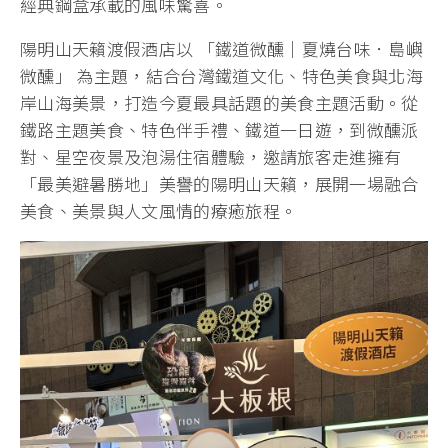
經典鋼盒承載的風味驚喜。
陽明山天籟渡假酒店以 「鐵道微醺｜夏燒台味．島嶼
微醺」 為主題，結合台灣鐵道文化、特色美食與北海
岸山海美景，打造今夏最具話題的美食主題活動。從
鐵路主題美食、特色伴手禮、鐵道一日遊，到微醺派
對、星空夜景及泡湯住宿體驗，邀請旅客走進擁有
「最美避暑勝地」美譽的陽明山天籟，展開一場融合
美食、美景與人文風情的療癒旅程。