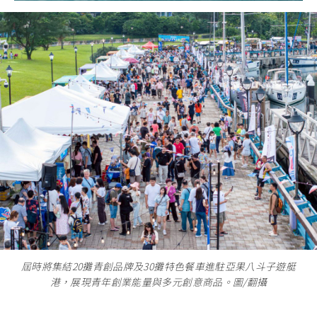
屆時將集結20攤青創品牌及30攤特色餐車進駐亞果八斗子遊艇
港，展現青年創業能量與多元創意商品。圖/翻攝