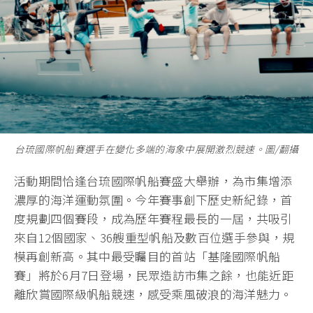
台琉國際帆船賽選手在變化多端的海象中展開激烈競速。圖/翻攝
活動期間恰逢台琉國際帆船賽盛大舉辦，為市集增添
濃厚的海洋運動氛圍。今年賽事創下歷史新紀錄，首
度規劃四個賽段，成為歷年賽程最長的一屆，共吸引
來自12個國家、36艘重型帆船及數百位選手參與，規
模再創新高。其中最受矚目的首站「基隆國際帆船
賽」將於6月7日登場，民眾造訪市集之餘，也能近距
離欣賞國際級帆船競速，感受乘風破浪的海洋魅力。