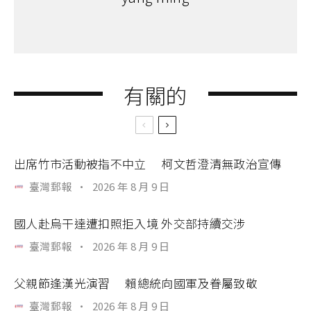
有關的
出席竹市活動被指不中立 柯文哲澄清無政治宣傳
臺灣郵報
·
2026 年 8 月 9 日
國人赴烏干達遭扣照拒入境 外交部持續交涉
臺灣郵報
·
2026 年 8 月 9 日
父親節逢漢光演習 賴總統向國軍及眷屬致敬
臺灣郵報
·
2026 年 8 月 9 日