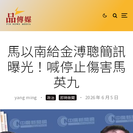
馬以南給金溥聰簡訊
曝光！喊停止傷害馬
英九
yang ming
·
·
2026 年 6 月 5 日
政治
即時新聞