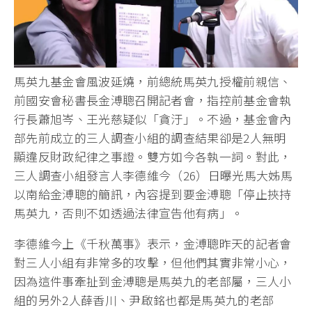
馬英九基金會風波延燒，前總統馬英九授權前親信、
前國安會秘書長金溥聰召開記者會，指控前基金會執
行長蕭旭岑、王光慈疑似「貪汙」。不過，基金會內
部先前成立的三人調查小組的調查結果卻是2人無明
顯違反財政紀律之事證。雙方如今各執一詞。對此，
三人調查小組發言人李德維今（26）日曝光馬大姊馬
以南給金溥聰的簡訊，內容提到要金溥聰「停止挾持
馬英九，否則不如透過法律宣告他有病」。
李德維今上《千秋萬事》表示，金溥聰昨天的記者會
對三人小組有非常多的攻擊，但他們其實非常小心，
因為這件事牽扯到金溥聰是馬英九的老部屬，三人小
組的另外2人薛香川、尹啟銘也都是馬英九的老部