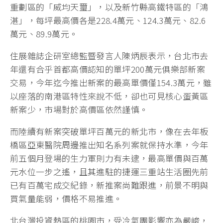
重劃區的「威均天璽」，以及新竹縣高鐵特區的「鴻
湛」，每坪最高價各是228.4萬元、124.3萬元、82.6
萬元、89.9萬元。
住展雜誌企研室總監暨發言人陳炳辰表示，台北市去
年還有合乎首都高價認知的單坪200萬元俱樂部新案
交易，今年迄今推出新案的最高單價僅154.3萬元，雖
以座落的南港區特性來說不低，卻也可見核心蛋黃區
新案少，市場對於高價區依然謹慎。
而陸續有新案突破單坪百萬元的新北市，像在去年板
橋區亞東醫院周邊推出知名系列案就保持水準，今年
前五個月登場的生力軍則力有未逮，最高單價與百萬
元水位一步之遙，且其進駐的捷運三重站生活圈先前
已有百萬宅成交紀錄，新推案尚難跟進，前景不明與
買氣量能弱，價格不易推進。
北台灣投資熱區的桃園市，受冷氣團影響亦為嚴峻，