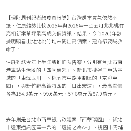
【理財周刊記者顏瓊真報導】台灣房市買氣依然不
振，住展雜誌比較2025年與2026年一至五月北北桃竹
亮相新案單坪最高成交價資訊，結果，今(2026)年數
據明顯看出北北桃竹均未開出高價案，建商都要喊救
命了。
住展雜誌今年上半年新推的預售案，分別有台北市南
港車站生活圈的「四季嘉禾」、新北市捷運三重站區
域的「東煒玉川」、桃園市中路重劃區的「京澄卓
閱」，與新竹縣高鐵特區的「日出宏道」，最高單價
各為154.3萬元、99.6萬元、57.8萬元及87.9萬元。
去年則是台北市西華飯店改建案「西華璞園」、新北
市遠東通訊園區一帶的「遠揚之森A+」、桃園市青埔