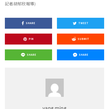
記者胡郁欣報導)
SHARE
TWEET
PIN
SUBMIT
SHARE
SHARE
yang ming