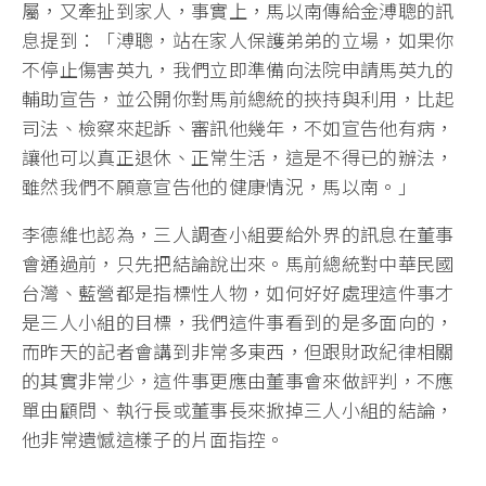
屬，又牽扯到家人，事實上，馬以南傳給金溥聰的訊
息提到：「溥聰，站在家人保護弟弟的立場，如果你
不停止傷害英九，我們立即準備向法院申請馬英九的
輔助宣告，並公開你對馬前總統的挾持與利用，比起
司法、檢察來起訴、審訊他幾年，不如宣告他有病，
讓他可以真正退休、正常生活，這是不得已的辦法，
雖然我們不願意宣告他的健康情況，馬以南。」
李德維也認為，三人調查小組要給外界的訊息在董事
會通過前，只先把結論說出來。馬前總統對中華民國
台灣、藍營都是指標性人物，如何好好處理這件事才
是三人小組的目標，我們這件事看到的是多面向的，
而昨天的記者會講到非常多東西，但跟財政紀律相關
的其實非常少，這件事更應由董事會來做評判，不應
單由顧問、執行長或董事長來掀掉三人小組的結論，
他非常遺憾這樣子的片面指控。