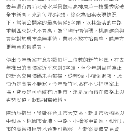
去年還有青埔地帶水岸景觀宅高樓層戶一枝獨秀突破
全市新高，來到每坪8字頭，終究為個案表現情況
下，當前公開案的最高價僅5字頭，以其坐落的中路
重劃區來說也不算高，為平均行情價碼，桃園建商與
買盤對於房市毫無期待，業者不敢拉抬價格，購屋方
更無意追價購買。
傳出今年新案有意挑戰每坪三位數的新竹地區，在去
年推出的高價案近乎來到9字頭，但今年到目前為止
的新案交易價碼未再攀揚，從奔9到小幅倒退嚕，恐
怕仍是高處不勝寒。今年新竹地區有不少指標案上
場，究竟是可稍微有所期待，還是反而得在價格上與
劣勢妥協，狀態相當難料。
陳炳辰指出，後續在台北市大安區、新北市板橋區與
中和區、桃園市青埔、中路、小檜溪重劃區，和竹北
市的高鐵特區等地預期可觀察一些新案高價交易資