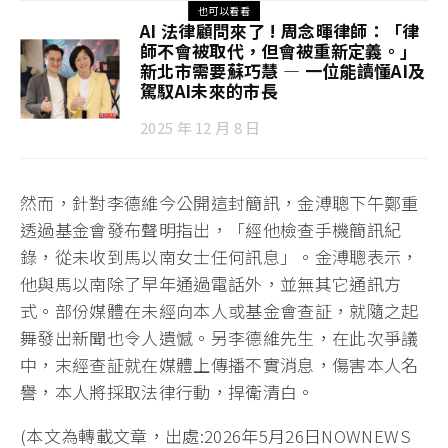
也可以看看
AI 法律顧問來了 ! 周念暉律師：「律
師不會被取代，但會被重新定義。」
新北市需要蘇巧慧 — 一位能讀懂AI及
駕馭AI未來的市長
2025 年 12 月 8 日
然而，針對李德維今公開這封簡訊，金溥聰下午鄭重
透過基金會發布聲明指出，「經他檢查手機簡訊紀
錄，從未收到馬以南女士任何訊息」。金溥聰表示，
他與馬以南除了早年通過電話外，並無其它通訊方
式。部份媒體在未經向本人或基金會查証，就隨之起
舞發出新聞也令人遺憾。另李德維先生，在此次爭議
中，末經查証就在媒體上傳播不實消息，傷害本人名
譽，本人將採取法律行動，捍衛清白。
(本文為轉載文章，出處:2026年5月26日NOWNEWS