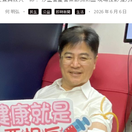
何 明弘
·
·
2026 年 6 月 6 日
民生
公益
即時新聞
生活