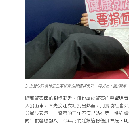
汐止警分局長徐俊生率領熱血員警與民眾一同捐血。圖/翻攝
隨著警察節的腳步漸近，這份屬於警察的榮耀與責
入捐血車，率先挽起衣袖捐出熱血，用實踐社會公
分局長表示：「警察的工作不僅是站在第一線維護
同仁們響應熱烈，今年我們延續這份優良傳統，期