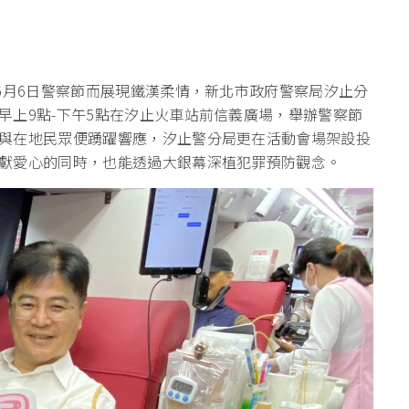
6月6日警察節而展現鐵漢柔情，新北市政府警察局汐止分
早上9點-下午5點在汐止火車站前信義廣場，舉辦警察節
與在地民眾便踴躍響應，汐止警分局更在活動會場架設投
獻愛心的同時，也能透過大銀幕深植犯罪預防觀念。