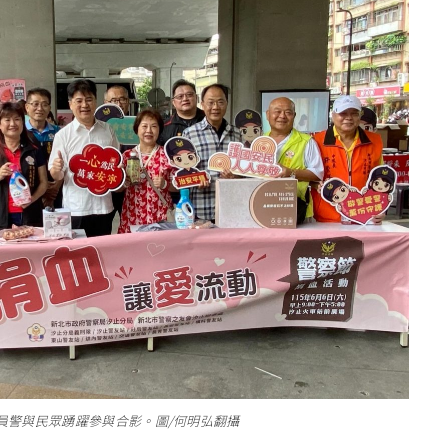
員警與民眾踴躍參與合影。圖/何明弘翻攝