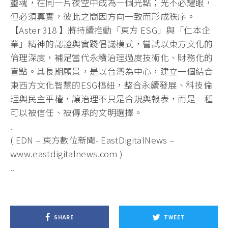
靈魂，在同一片夜空中成為一個光點；光不必耀眼，
但必須真實，彼此之間因方向一致而形成秩序。
【Aster 318 】將持續推動「東方 ESG」與「仁本企
業」精神的認證與實踐倡議模式，嘗試以東方文化的
倫理深度，補足當代永續治理過度技術化、財務化的
盲點。其長期願景，是以台灣為中心，建立一個結合
東西方文化智慧的ESG樞紐，整合永續發展、科技倫
理與民主平權，讓治理不只是合規與報表，而是一種
可以被信任、被傳承的文明選擇。
.
( EDN – 東方數位新聞- EastDigitalNews –
www.eastdigitalnews.com )
..
SHARE
TWEET