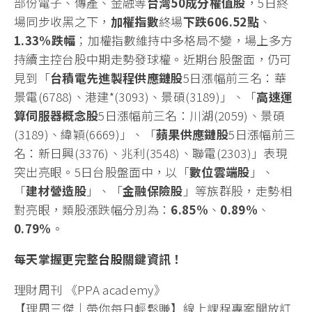
部份電子、傳產、金融等
台灣
50
成分權值股
，5日終
場同步收黑之下，
加權指數
終場
下跌
606.52
點
、
1.33%
跌
幅
；加權指數維持中多格局不變，場上多方
持續主控台股中期走勢發球權。近期台股盤面，仍可
見到「
台積電先進製程供應鏈股
5日漲幅前三名：華
景電(6788)、港建*(3093)、景碩(3189)」、「
高速運
算伺服器概念股
5日漲幅前三名：川湖(2059)、景碩
(3189)、緯穎(6669)」、「
蘋果供應鏈股
5日漲幅前三
名：新日興(3376)、兆利(3548)、聯電(2303)」表現
突出亮眼。5日台股盤面中，以「
數位雲端股
」、
「
建材營造股
」、「
金融保險股
」等族群股，走勢相
對亮眼，類股漲跌幅分別為：
6.85%
、
0.89%
、
0.79%
。
每天掌握更完整
台股
關鍵資訊！
理財周刊 《PPA academy》
【理周三傑｜帶你每日輕鬆賺】線上課程專案開放訂