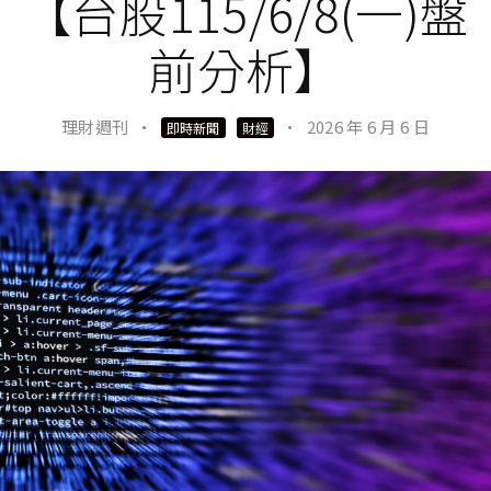
【台股115/6/8(一)盤
前分析】
理財週刊
·
·
2026 年 6 月 6 日
即時新聞
財經