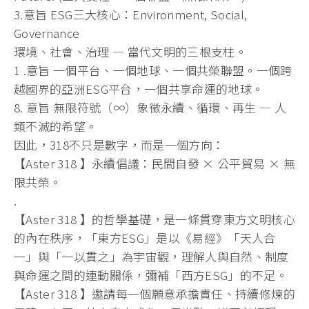
3.意旨 ESG三大核心：Environment, Social,
Governance
環境、社會、治理 — 當代文明的三根支柱。
1 .意旨 一個平台、一個地球、一個共榮聯盟。一個跨
越國界的亞洲ESG平台，一個共享命運的地球。
8. 意旨 無限符號（∞）象徵永續、循環、再生 — 人
類不滅的希望。
因此，318不只是數字，而是一個方向：
【Aster 318 】永續倡議：民間自發 × 公平貿易 × 無
限共榮。
.
【Aster 318 】的哲學基礎，是一條貫穿東方文明核心
的內在秩序，「東方ESG」是以《易經》「天人合
一」與「一以貫之」為宇宙觀，理解人與自然、制度
與命運之間的連動關係，彌補「西方ESG」的不足。
【Aster 318 】邀請每一個願意承擔責任、持續修煉的