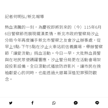
記者何明弘/新北報導
熱血沸騰的一刻，為慶祝即將到來的（今）115年6月
6日警察節而展現鐵漢柔情，新北市政府警察局汐止
分局今年再度攜手新北市警察之友會汐止辦事處，從
早上9點-下午5點在汐止火車站前信義廣場，舉辦警察
節「讓愛流動」捐血活動。今日一早，大批熱血員警
與在地民眾便踴躍響應，汐止警分局更在活動會場架
設投影設備，全日滾動式播放防詐影片，讓市民在挽
袖獻愛心的同時，也能透過大銀幕深植犯罪預防觀
念。