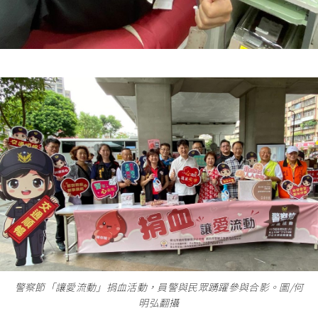
警察節「讓愛流動」捐血活動，員警與民眾踴躍參與合影。圖/何
明弘翻攝