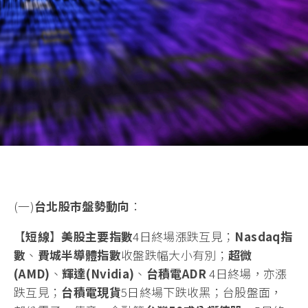
(一)
台北股市盤勢動向
：
【
短線
】
美股主要指數
4日終場漲跌互見；
Nasdaq
指
數
、
費城半導體指數
收盤跌幅大小有別；
超微
(AMD)
、
輝
達(Nvidia)
、
台積電
ADR
4日終場，亦漲
跌互見；
台積電現貨
5日終場下跌收黑；台股盤面，