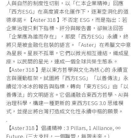
人與自然的制度性切割，以「仁本企業精神」回應
「西方ESG」在高度資本化運作下，逐漸空洞化的道
德承諾。【Aster 318 】不否定 ESG，而是指出：若
企業治理只剩下指標、評分與報告書，卻無法回答
「企業應為誰而存在」，那麼「西方ESG」永續，終
將只是被金融化包裝的語言。「Aster」在希臘文中意
為星辰。星辰不孤單，它們以微光相互連結，織成星
座。以民間的星光，連成一個全球共榮生態系。
【Aster 318 】是以東方哲學與文化為核心的 永續宣
言與運動框架，試圖將「西方ESG」「以善傳法」永
續從冷冰冰的報告與指標，轉向「東方ESG」由「以
善傳法」的文明語言。它倡議融合東西方哲學、AI與
治理科學，構建一種更新的 東西方ESG 3.0 思維模
式，並提出將台灣打造成文化性永續中樞的願景。
.
【Aster 318 】倡議精神 : 3 Pillars, 1 Alliance, ∞
Future. (三大支柱，一個聯盟，無限未來。)