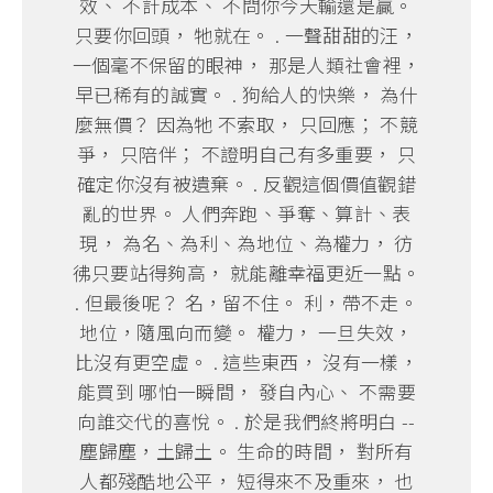
效、 不計成本、 不問你今天輸還是贏。
只要你回頭， 牠就在。 . 一聲甜甜的汪，
一個毫不保留的眼神， 那是人類社會裡，
早已稀有的誠實。 . 狗給人的快樂， 為什
麼無價？ 因為牠 不索取， 只回應； 不競
爭， 只陪伴； 不證明自己有多重要， 只
確定你沒有被遺棄。 . 反觀這個價值觀錯
亂的世界。 人們奔跑、爭奪、算計、表
現， 為名、為利、為地位、為權力， 彷
彿只要站得夠高， 就能離幸福更近一點。
. 但最後呢？ 名，留不住。 利，帶不走。
地位，隨風向而變。 權力， 一旦失效，
比沒有更空虛。 . 這些東西， 沒有一樣，
能買到 哪怕一瞬間， 發自內心、 不需要
向誰交代的喜悅。 . 於是我們終將明白 --
塵歸塵，土歸土。 生命的時間， 對所有
人都殘酷地公平， 短得來不及重來， 也