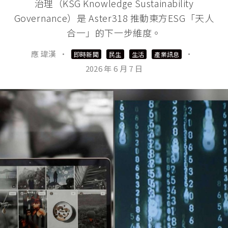
治理（KSG Knowledge Sustainability
Governance）是 Aster318 推動東方ESG「天人
合一」的下一步維度。
應 瑋漢
·
·
即時新聞
民生
生活
產業訊息
2026 年 6 月 7 日