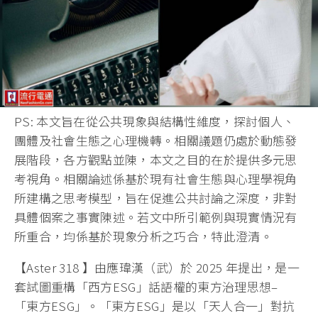
PS: 本文旨在從公共現象與結構性維度，探討個人、
團體及社會生態之心理機轉。相關議題仍處於動態發
展階段，各方觀點並陳，本文之目的在於提供多元思
考視角。相關論述係基於現有社會生態與心理學視角
所建構之思考模型，旨在促進公共討論之深度，非對
具體個案之事實陳述。若文中所引範例與現實情況有
所重合，均係基於現象分析之巧合，特此澄清。
【Aster 318 】由應瑋漢（武）於 2025 年提出，是一
套試圖重構「西方ESG」話語權的東方治理思想–
「東方ESG」。「東方ESG」是以「天人合一」對抗