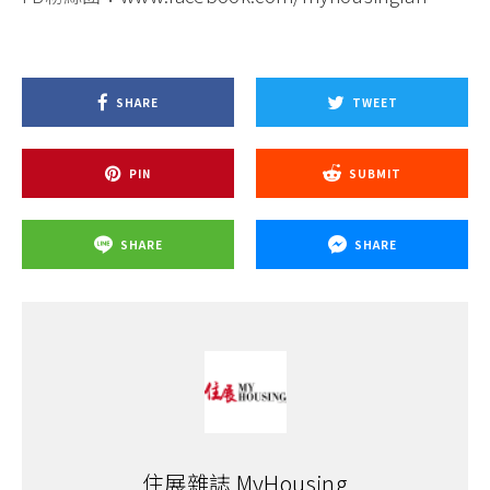
SHARE
TWEET
PIN
SUBMIT
SHARE
SHARE
住展雜誌 MyHousing