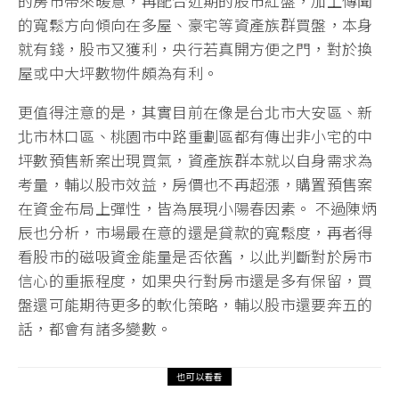
的房市帶來暖意，再配合近期的股市紅盤，加上傳聞
的寬鬆方向傾向在多屋、豪宅等資產族群買盤，本身
就有錢，股市又獲利，央行若真開方便之門，對於換
屋或中大坪數物件頗為有利。
更值得注意的是，其實目前在像是台北市大安區、新
北市林口區、桃園市中路重劃區都有傳出非小宅的中
坪數預售新案出現買氣，資產族群本就以自身需求為
考量，輔以股市效益，房價也不再超漲，購置預售案
在資金布局上彈性，皆為展現小陽春因素。 不過陳炳
辰也分析，市場最在意的還是貸款的寬鬆度，再者得
看股市的磁吸資金能量是否依舊，以此判斷對於房市
信心的重振程度，如果央行對房市還是多有保留，買
盤還可能期待更多的軟化策略，輔以股市還要奔五的
話，都會有諸多變數。
也可以看看