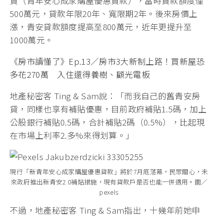
貸（青年安心成家購屋優惠貸款），當時貸款額度僅
500萬元，貸款年限20年、寬限期2年。後來房價上
漲，青安貸款額度提高至800萬元，近年更提升至
1000萬元。
《房市讀懂了》Ep.13／房市3大新制上路！買新屋恐
多花270萬 入住還得養樹、顧光電板
地產秘密客 Ting & Sam說：「而我自己的舊青安房
貸，同樣也享有補貼優惠，目前政府補貼1.5碼，加上
公股銀行補貼0.5碼，合計補貼2碼（0.5%），比起現
在市場上利率2.多%來得划算。」
現行「新青年安心成家購屋優惠貸款」將於7月底落幕，民眾關心，未
來政府推出新青安2.0補貼措施，現有貸款戶是否也能一併適用。圖／
pexels
不過，地產秘密客 Ting & Sam指出，十幾年前她申