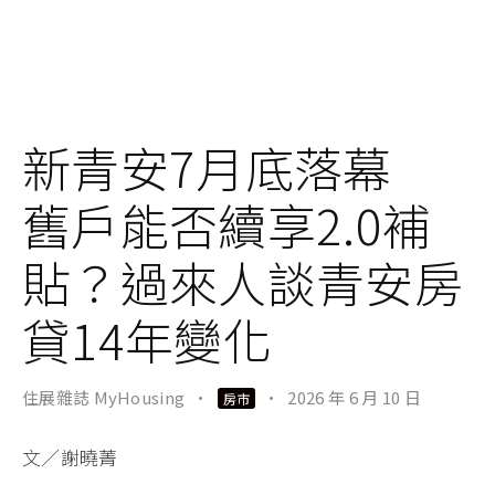
新青安7月底落幕
舊戶能否續享2.0補
貼？過來人談青安房
貸14年變化
住展雜誌 MyHousing
·
·
2026 年 6 月 10 日
房市
文／謝曉菁