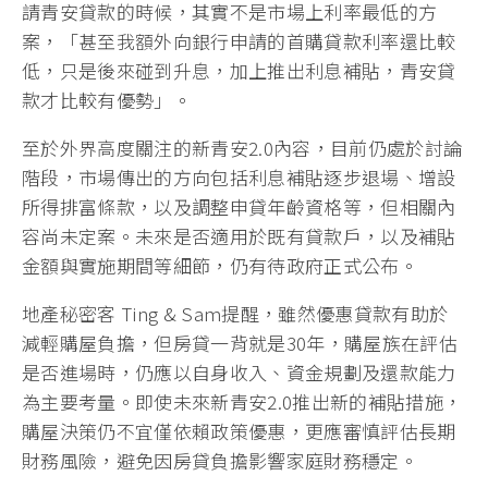
請青安貸款的時候，其實不是市場上利率最低的方
案，「甚至我額外向銀行申請的首購貸款利率還比較
低，只是後來碰到升息，加上推出利息補貼，青安貸
款才比較有優勢」。
至於外界高度關注的新青安2.0內容，目前仍處於討論
階段，市場傳出的方向包括利息補貼逐步退場、增設
所得排富條款，以及調整申貸年齡資格等，但相關內
容尚未定案。未來是否適用於既有貸款戶，以及補貼
金額與實施期間等細節，仍有待政府正式公布。
地產秘密客 Ting & Sam提醒，雖然優惠貸款有助於
減輕購屋負擔，但房貸一背就是30年，購屋族在評估
是否進場時，仍應以自身收入、資金規劃及還款能力
為主要考量。即使未來新青安2.0推出新的補貼措施，
購屋決策仍不宜僅依賴政策優惠，更應審慎評估長期
財務風險，避免因房貸負擔影響家庭財務穩定。