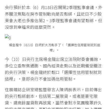
央行預計於本（6）月18日召開第2季理監事會議，外
界關注焦點在房市管制動向是否鬆綁，且近日不少股
東會大老也多推估第2、3季理監事會議有望鬆綁，但
沒想到幸福來的這麼突然。
楊金龍今（6/10）日終於大方鬆手了，「選擇性信用管制就到這
裡」。
今（10）日央行主席楊金龍出席立法院財委會備詢，
多位立委聚焦通膨、國內經濟走勢以及近期備受關注
的央行決策，楊金龍終於鬆口「選擇性信用管制就到
這裡」，意即央行不會加碼信用管制。
住展雜誌企研室總監暨發言人陳炳辰表示，目前傳出
的央行鬆綁劇本，包括第二屋限貸，或者是豪宅限
貸、建商餘屋貸款再放寬，當然會對冷氣團籠罩許久