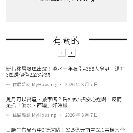
有關的
新北移居熱區出爐！淡水一年吸引4358人奪冠 還有
3區房價僅2至3字頭
住展雜誌 MyHousing
·
2026 年 8 月 7 日
鬼月可以賞屋、搬家嗎？房仲教5招安心過關 反而
是抓「漏水、西曬」好時機
住展雜誌 MyHousing
·
2026 年 8 月 7 日
日勝生布局台中3捷運站！23.5億元南屯G11共構案今