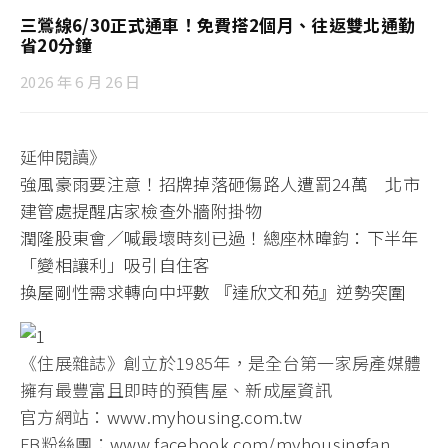
三鶯線6/30正式通車！免費搭2個月、往返雙北通勤
省20分鐘
2026 年 6 月 26 日
延伸閱讀》
強風豪雨要注意！招牌掉落砸傷路人遭罰24萬 北市
建管處提醒店家檢查外牆附掛物
潤隆股東會／喊最壞時刻已過！總座林暐鈞：下半年
「變相讓利」吸引自住客
換屋剛性需求轉向中坪數 『達欣文和苑』逆勢突圍
《住展雜誌》創立於1985年，是全台第一家房產媒體
擁有最豐富且即時的預售屋、新成屋資訊
官方網站：
www.myhousing.com.tw
FB粉絲團：
www.facebook.com/myhousingfan