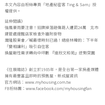
本文內容由
粉絲專頁「地產秘密客 Ting & Sam」
授
權提供。
延伸閱讀》
強風豪雨要注意！招牌掉落砸傷路人遭罰24萬 北市
建管處提醒店家檢查外牆附掛物
潤隆股東會／喊最壞時刻已過！總座林暐鈞：下半年
「變相讓利」吸引自住客
換屋剛性需求轉向中坪數 『達欣文和苑』逆勢突圍
《住展雜誌》創立於1985年，是全台第一家房產媒體
擁有最豐富且即時的預售屋、新成屋資訊
官方網站：
www.myhousing.com.tw
FB粉絲團：
www.facebook.com/myhousingfan