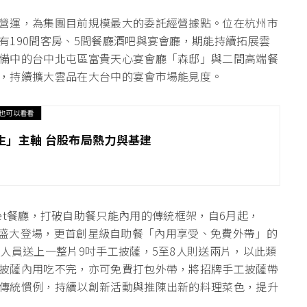
營運，為集團目前規模最大的委託經營據點。位在杭州市
有190間客房、5間餐廳酒吧與宴會廳，期能持續拓展雲
備中的台中北屯區富貴天心宴會廳「森邸」與二間高端餐
，持續擴大雲品在大台中的宴會市場能見度。
也可以看看
生」主軸 台股布局熱力與基建
 Buffet餐廳，打破自助餐只能內用的傳統框架，自6月起，
狂歡節」盛大登場，更首創星級自助餐「內用享受、免費外帶」的
人員送上一整片9吋手工披薩，5至8人則送兩片，以此類
披薩內用吃不完，亦可免費打包外帶，將招牌手工披薩帶
傳統慣例，持續以創新活動與推陳出新的料理菜色，提升