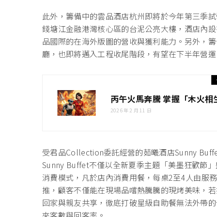
此外，籌備中的雲品酒店杭州即將於今年第三季試
錢塘江金融港灣核心區的台泥公亮大樓，酒店內設
品國際的在海外版圖的營收與獲利能力。另外，籌
廳，也即將邁入工程收尾階段，有望在下半年營運
丙午火馬奔騰 掌握「木火相
2026 年 2 月 11 日
受君品Collection委託經營的茹曦酒店Sunny
Sunny Buffet不僅以全新夏季主題「美墨
消費模式，凡於店內消費用餐，每桌2至4人由服務
推，顧客不僅能在現場品嚐熱騰騰的現烤美味，若
回家與親友共享，徹底打破星級自助餐無法外帶的
來客數與回客率。