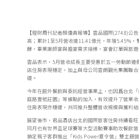
【理財周刊記者顏瓊真報導】雲品國際(2748)公告
高；累計1至5月營收達11.41億元，年增5.4
酵，畢業謝師宴與婚宴需求接棒，宴會訂單與旅遊
雲品表示，5月營收成長主要受惠於五一勞動節連
店住房表現穩定，加上與母公司雲朗觀光集團聯合
礎。
今年在館外餐飲與委託經營事業上，也因爲台北「
庭路壹號莊園」等據點的加入，有效提升了營業收入；
住房表現亦穩健，共同推升整體營收規模與獲利結
展望後市，君品酒店台北的國際旅客住房持續看旺，6
同月也有世界盃足球賽等大型活動賽事助攻餐飲營
鎖定親子客群推出「Kids Power夏令營」雙