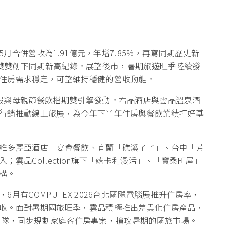
5月合併營收為1.91億元，年增7.85%，再寫同期歷史新
5%，雙雙創下同期新高紀錄。展望後市，暑期旅遊旺季陸續發
住房需求穩定，可望維持穩健的營收動能。
假與母親節餐飲檔期雙引擎發動。君品酒店與雲品溫泉酒
行銷推動線上旅展，為今年下半年住房與餐飲業績打好基
維多麗亞酒店」宴會餐飲、宜蘭「礁溪了了」、台中「芳
雲品Collection旗下「蘇卡利漫活」、「寶桑町屋」
構。
月有COMPUTEX 2026台北國際電腦展推升住房率，
收。面對暑期國旅旺季，雲品積極推出差異化住房產品，
主題營隊，同步規劃家庭客住房專案，搶攻暑期的國旅市場。