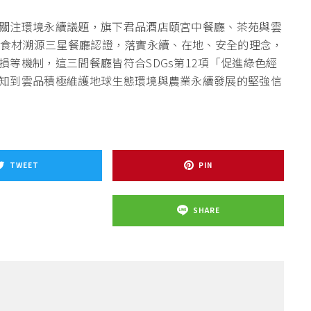
關注環境永續議題，旗下君品酒店頤宮中餐廳、茶苑與雲
MOT食材溯源三星餐廳認證，落實永續、在地、安全的理念，
等機制，這三間餐廳皆符合SDGs第12項「促進綠色經
知到雲品積極維護地球生態環境與農業永續發展的堅強信
TWEET
PIN
SHARE