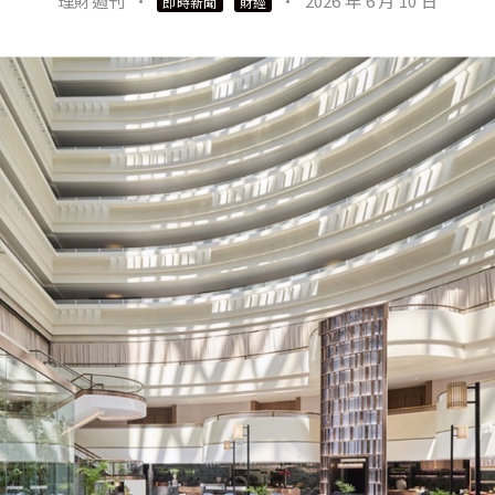
理財週刊
·
·
2026 年 6 月 10 日
即時新聞
財經