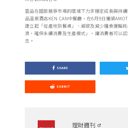
雲品在國旅競爭市場的環境下力求穩定成長與持續
品溫泉酒店KEN CAN中餐廳，在6月9日獲頒A
建立起「從產地到餐桌」、減碳及減少糧食運輸耗損
濟，確保永續消費及生產模式」，讓消費者可以認
念。
SHARE
SUBMIT
理財週刊