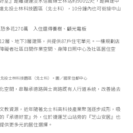
好室』距離捷運淡水信義線士林站約900公尺，距興建中
可抵達北投士林科技園區（北士科），10分鐘內也可銜接中山
屋恐多花270萬 入住還得養樹、顧光電板
2層、地下3層建築，共提供87戶住宅單元。一樓規劃店
障礙者社區日間作業空間、身障日照中心及社區居住空
達北投士林科技園區（北士科）。圖／國家住都中心
化空間，串聯承德路與士商路既有人行道系統，改善過去
文教資源，近年隨著北士科高科技產業聚落逐步成形，吸
的『承德好室』外，位於捷運芝山站旁的『芝山安居』也
提供更多元的居住選擇。