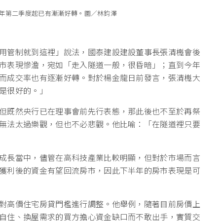
年第二季度起已有漸漸好轉。圖／林鈞澤
用管制就到這裡」說法，國泰建設建設董事長張清櫆會後
市表現慘澹，宛如「走入隧道一般，很昏暗」；直到今年
而成交率也有逐漸好轉。對於楊金龍日前發言，張清櫆大
是很好的。」
但既然央行已在理事會前先行表態，那此後也不至於再祭
無法太過樂觀，但也不必悲觀。他比喻：「在隧道裡只要
成長當中，儘管在高科技產業比較明顯，但對於市場而言
獲利後的資金有望回流房市，因此下半年的房市表現是可
對高價住宅房貸門檻進行調整。他舉例，隨著目前房價上
自住、換屋需求的買方擔心資金缺口而不敢出手，實質交