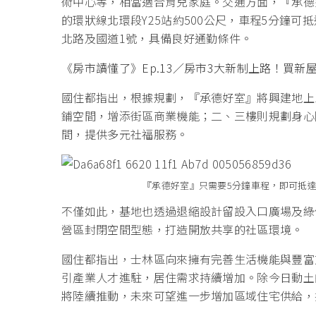
術中心等，相當適合育兒家庭。交通方面，『承德
的環狀線北環段Y25站約500公尺，車程5分鐘
北路及國道1號，具備良好通勤條件。
《房市讀懂了》Ep.13／房市3大新制上路！買新
國住都指出，根據規劃，『承德好室』將興建地上1
鋪空間，增添街區商業機能；二、三樓則規劃身心
間，提供多元社福服務。
『承德好室』只需要5分鐘車程，即可抵
不僅如此，基地也透過退縮設計留設入口廣場及綠
營區封閉空間型態，打造開放共享的社區環境。
國住都指出，士林區向來擁有完善生活機能與豐富
引產業人才進駐，居住需求持續增加。除今日動土
將陸續推動，未來可望進一步增加區域住宅供給，