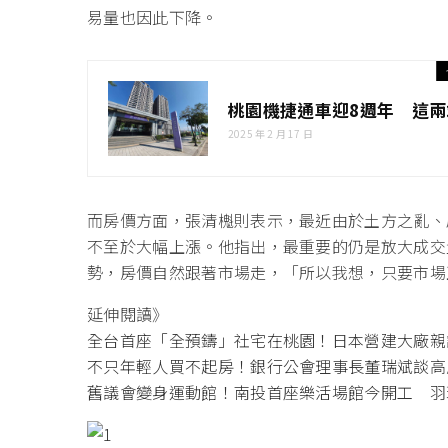
易量也因此下降。
桃園機捷通車迎8週年 這
2025 年 2 月 17 日
而房價方面，張清櫆則表示，最近由於土方之亂、
不至於大幅上漲。他指出，最重要的仍是放大成交
勢，房價自然跟著市場走，「所以我想，只要市場
延伸閱讀》
全台首座「全預鑄」社宅在桃園！日本營建大廠親
不只年輕人買不起房！銀行公會理事長董瑞斌談高
舊議會變身運動館！南投首座樂活場館今開工 羽