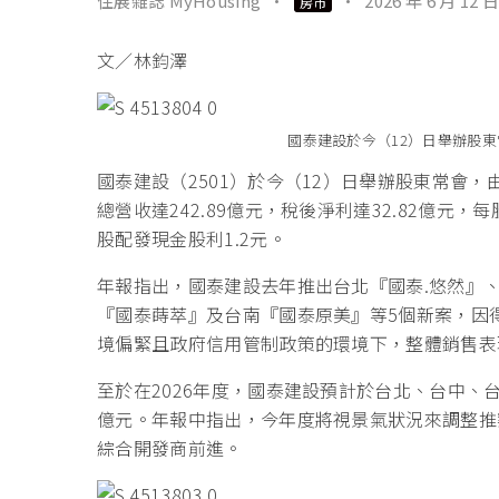
住展雜誌 MyHousing
·
·
2026 年 6 月 12 日
房市
文／林鈞澤
國泰建設於今（12）日舉辦股
國泰建設（2501）於今（12）日舉辦股東常會，
總營收達242.89億元，稅後淨利達32.82億元，
股配發現金股利1.2元。
年報指出，國泰建設去年推出台北『國泰.悠然』、新
『國泰蒔萃』及台南『國泰原美』等5個新案，因
境偏緊且政府信用管制政策的環境下，整體銷售表
至於在2026年度，國泰建設預計於台北、台中、
億元。年報中指出，今年度將視景氣狀況來調整推
綜合開發商前進。