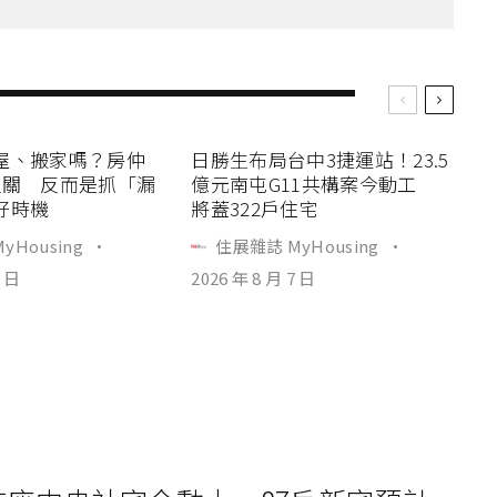
屋、搬家嗎？房仲
日勝生布局台中3捷運站！23.5
過關 反而是抓「漏
億元南屯G11共構案今動工
好時機
將蓋322戶住宅
yHousing
·
住展雜誌 MyHousing
·
7 日
2026 年 8 月 7 日