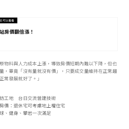
也可以看看
兩站房價翻倍漲！
原物料與人力成本上漲，導致房價短期內難以下降，但也
量，畢竟「沒有量就沒有價」，只要成交量維持在正常趨
正常發展就好了。」
訪工地 台日交流營建技術
房價：退休宅可考慮地上權住宅
球、健身、攀岩一次滿足