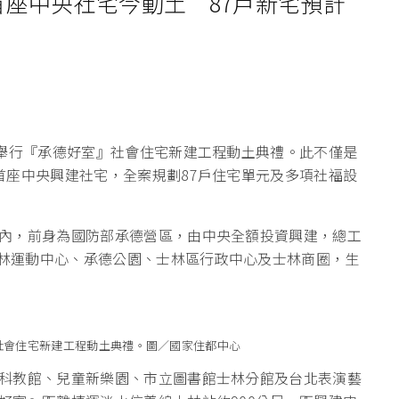
首座中央社宅今動土 87戶新宅預計
）舉行『承德好室』社會住宅新建工程動土典禮。此不僅是
首座中央興建社宅，全案規劃87戶住宅單元及多項社福設
內，前身為國防部承德營區，由中央全額投資興建，總工
士林運動中心、承德公園、士林區行政中心及士林商圈，生
社會住宅新建工程動土典禮。圖／國家住都中心
科教館、兒童新樂園、市立圖書館士林分館及台北表演藝