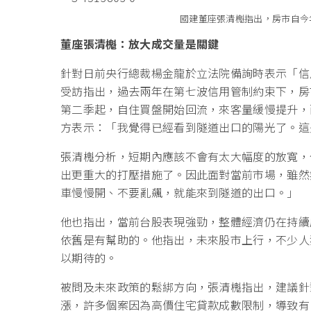
國建董座張清櫆指出，房市自今
董座張清櫆：放大成交量是關鍵
針對日前央行總裁楊金龍於立法院備詢時表示「信
受訪指出，過去兩年在第七波信用管制約束下，房
第二季起，自住買盤開始回流，來客量緩慢提升，
方表示：「我覺得已經看到隧道出口的陽光了。這
張清櫆分析，短期內應該不會有太大幅度的放寬，
出更重大的打壓措施了。因此面對當前市場，雖然
車慢慢開、不要亂飆，就能來到隧道的出口。」
他也指出，當前台股表現強勁，整體經濟仍在持續
依舊是有幫助的。他指出，未來股市上行，不少人
以期待的。
被問及未來政策的鬆綁方向，張清櫆指出，建議針
漲，許多個案因為高價住宅貸款成數限制，導致有