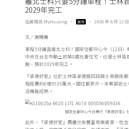
離北士科只要5分鐘車程！士林
2029年完工
住展雜誌 MyHousing
·
·
2026 年 6 月 12 日
房市
文／謝曉菁
車程5分鐘直達北士科！國家住都中心今（12日
中央在台北市動土的第8處社會住宅，也是士林區
施，預計2029年完工。
『承德好室』位於士林區承德路四段與士商路街廓
程經費約6億9535萬元。國住都表示，本案鄰近
活機能成熟。
國家住都中心今日舉行『承德好室』
此外，『承德好室』周邊也有豐富育樂資源，包含