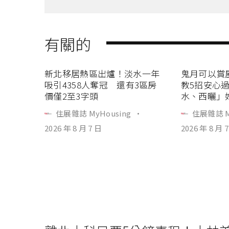
有關的
新北移居熱區出爐！淡水一年
鬼月可以賞
吸引4358人奪冠 還有3區房
教5招安心
價僅2至3字頭
水、西曬」
住展雜誌 MyHousing
·
住展雜誌 M
2026 年 8 月 7 日
2026 年 8 月 