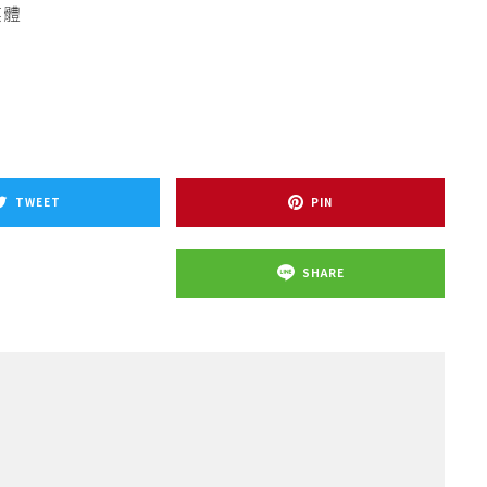
媒體
TWEET
PIN
SHARE