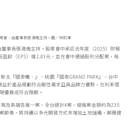
東常會，由董事長張清櫆主持。圖／林鈞澤
由董事長張清櫆主持。股東會中承認去年度（2025）財報
每股盈餘（EPS）達2.83元，並在會中通過股利分配案，每
北『國泰曦．』、桃園『國泰GRAND PARK』、台中
得益於產品規劃符合剛性需求且具品牌力優勢，在利率環
現優異或符合預期。
台南及高雄各推一案，全台總計4案，總推案金額約為230
案節奏，將持續以多元開發方式來增加土地儲備，朝穩健