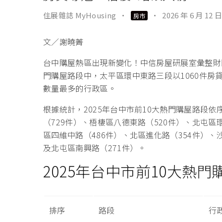
住展雜誌 MyHousing
·
·
2026 年 6 月 12 日
房市
文／謝曉菁
台中購屋熱區出現新變化！中信房屋研展室彙整財團
門購屋路段中，太平區環中東路三段以1060件房
數量最多的行政區。
根據統計，2025年台中市前10大熱門購屋路段依
（729件）、梧棲區八德東路（520件）、北屯區
區四維中路（486件）、北區進化路（354件）、
及北屯區南興路（271件）。
2025年台中市前10大熱門
排序
路段
行