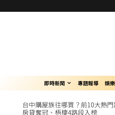
即時新聞
專題報導
娛
台中購屋族往哪買？前10大熱門
房貸奪冠、梧棲4路段入榜