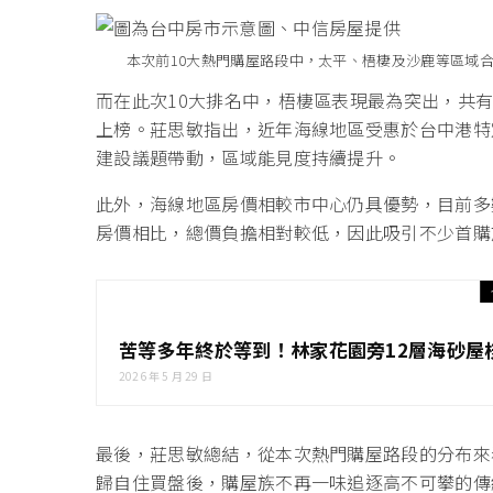
本次前10大熱門購屋路段中，太平、梧棲及沙鹿等區域
而在此次10大排名中，梧棲區表現最為突出，共
上榜。莊思敏指出，近年海線地區受惠於台中港特定
建設議題帶動，區域能見度持續提升。
此外，海線地區房價相較市中心仍具優勢，目前多
房價相比，總價負擔相對較低，因此吸引不少首購
苦等多年終於等到！林家花園旁12層海砂屋
2026 年 5 月 29 日
最後，莊思敏總結，從本次熱門購屋路段的分布來
歸自住買盤後，購屋族不再一味追逐高不可攀的傳