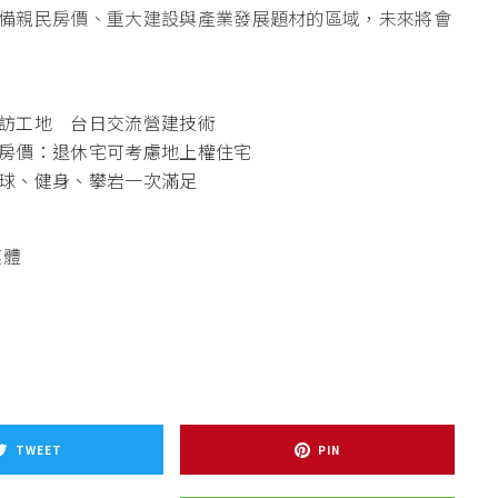
備親民房價、重大建設與產業發展題材的區域，未來將會
訪工地 台日交流營建技術
房價：退休宅可考慮地上權住宅
球、健身、攀岩一次滿足
媒體
TWEET
PIN