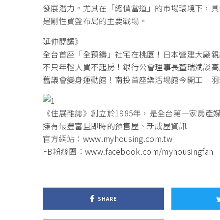
發展潛力。尤其在「總價當道」的市場環境下，具
是剛性買盤布局的主要戰場。
延伸閱讀》
全台首座「全預鑄」社宅在桃園！日本營建大廠親
不只年輕人買不起房！銀行公會理事長董瑞斌談高
舊議會變身運動館！南投首座樂活場館今開工 羽
《住展雜誌》創立於1985年，是全台第一家房產
擁有最豐富且即時的預售屋、新成屋資訊
官方網站：
www.myhousing.com.tw
FB粉絲團：
www.facebook.com/myhousingfan
SHARE