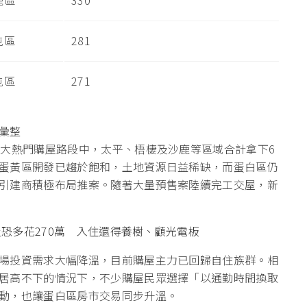
屯區
281
屯區
271
彙整
0大熱門購屋路段中，太平、梧棲及沙鹿等區域合計拿下6
蛋黃區開發已趨於飽和，土地資源日益稀缺，而蛋白區仍
引建商積極布局推案。隨著大量預售案陸續完工交屋，新
屋恐多花270萬 入住還得養樹、顧光電板
場投資需求大幅降溫，目前購屋主力已回歸自住族群。相
居高不下的情況下，不少購屋民眾選擇「以通勤時間換取
動，也讓蛋白區房市交易同步升溫。