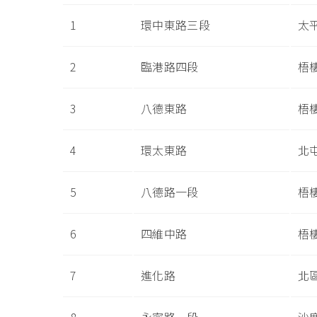
1
環中東路三段
太
2
臨港路四段
梧
3
八德東路
梧
4
環太東路
北
5
八德路一段
梧
6
四維中路
梧
7
進化路
北
8
永寧路一段
沙