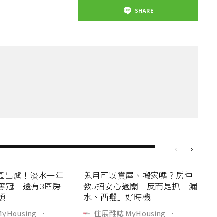
SHARE
區出爐！淡水一年
鬼月可以賞屋、搬家嗎？房仲
人奪冠 還有3區房
教5招安心過關 反而是抓「漏
頭
水、西曬」好時機
yHousing
·
住展雜誌 MyHousing
·