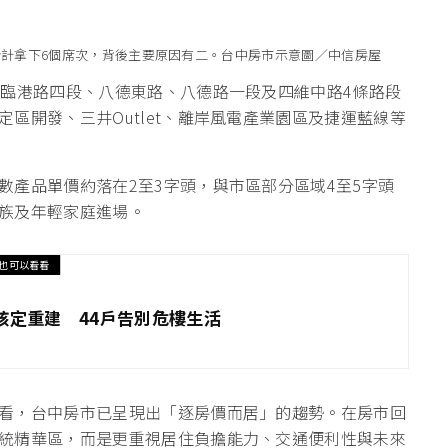
合計拿下6個席次，背後主要原因有二。台中房市示意圖／中信房屋
有臨港路四段、八德東路、八德路一段及四維中路4條路段
區開發、三井Outlet、離岸風電產業園區及捷運藍線等
數產品單價約落在2至3字頭，與市區部分區域4至5字頭
族及年輕家庭進場。
也可以看看
核定重建 44戶告別危樓生活
看，台中房市已呈現出「逐房價而居」的趨勢。在房市回
統精華區，而是更重視居住負擔能力、交通便利性與未來