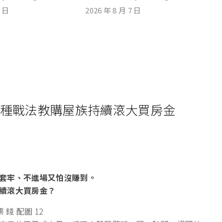
7 日
2026 年 8 月 7 日
三種戰法教購屋族持續滾大買房金
套牢、不進場又怕沒賺到。
續滾大買房金？