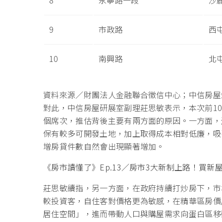
9
市政路
西
10
南興路
北
資料來源／財團法人金融聯合徵信中心；中信房屋
對此，中信房屋研展室副理莊思敏表示，本次前1
個席次，推估背後主要有兩方面的原因。一方面，
保有較多可開發土地，加上取得成本相對低廉，吸
增房貸件數自然會出現顯著增加。
《房市讀懂了》Ep.13／房市3大新制上路！買新
莊思敏續指，另一方面，在政府持續打炒房下，市
較投資客，自住客對價格更為敏感，在精華區房價
居住空間」，進而帶動人口與購屋需求向蛋白區移