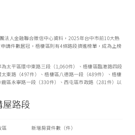
法人金融聯合徵信中心資料，2025年台中市前10大熱
貸申請件數居冠，梧棲區則有4條路段擠進榜單，成為上榜
序為太平區環中東路三段（1,060件）、梧棲區臨港路四段
環太東路（497件）、梧棲區八德路一段（489件）、梧棲
沙鹿區永寧路一段（330件）、西屯區市政路（281件）以
購屋路段
政區
新增房貸件數（件）