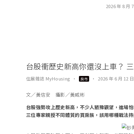
2026 年 8 月 
台股衝歷史新高你還沒上車？ 
住展雜誌 MyHousing
·
·
2026 年 6 月 12 日
房市
文／黃信安 攝影／黃威彬
台股強勢攻上歷史新高，不少人猶豫觀望，進場怕
三位專家親授不同體質的買房族，該用哪種戰法持