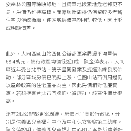
安森林公園等稀缺綠地，且精華地段素地危老都更不
易，房價仍維持高檔。而嘉興街周邊仍保留較多老舊
住宅與傳統街廓，使區域房價基期相對較低，因此形
成明顯價差。
此外，大同區圓山站西側公辦都更案周邊平均單價
68.4萬元，較行政區均價低近1成。陳金萍表示，大同
區近年受台北車站、雙子星開發案及捷運沿線發展帶
動，部分區域房價已明顯上漲，但圓山站西側周邊仍
以屋齡較高的住宅產品為主，因此房價相對低廉實
惠。若想擁有台北市門牌的小資族群，該區性價比很
高。
還有2個公辦都更案周邊，房價水平高於行政區，分
別是信義區兒童福利中心及中和保安警察第二總隊。
陳金萍說明，信義區兒童福利中心B1-1案鄰近信義計