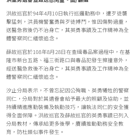
洪故巡官於94年4月10日執行巡邏勤務中，遭歹徒襲
擊猛刺，洪員機警奮勇與歹徒搏鬥，惟因傷勢過重，
送醫急救後仍不治身亡，其英勇事蹟及工作精神為全
體警察同仁緬懷追念。
薛故巡官於108年8月28日在查緝毒品案過程中，在基
隆市新台五路、福三街路口與毒品犯發生擦撞意外，
經送醫急救後不治身亡，其英勇事蹟及工作精神為全
體警察同仁緬懷追念。
汐止分局表示，不曾忘記因公殉職、英勇犧牲的警察
同仁，分局對於其遺眷會給予最大的照顧及協助，並
持續精進應勤裝備及執勤技巧，讓執法同仁的安全獲
得全面保障。洪故巡官及薛故巡官的英勇事蹟已列入
分局教材，傳承給更多後學，賡續推動勤務安全教
育，防杜類似事件發生。