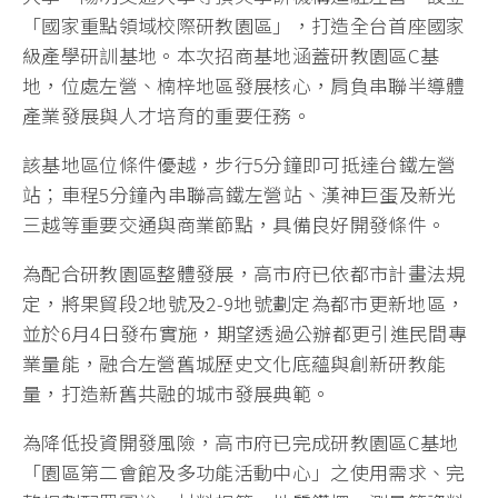
「國家重點領域校際研教園區」，打造全台首座國家
級產學研訓基地。本次招商基地涵蓋研教園區C基
地，位處左營、楠梓地區發展核心，肩負串聯半導體
產業發展與人才培育的重要任務。
該基地區位條件優越，步行5分鐘即可抵達台鐵左營
站；車程5分鐘內串聯高鐵左營站、漢神巨蛋及新光
三越等重要交通與商業節點，具備良好開發條件。
為配合研教園區整體發展，高市府已依都市計畫法規
定，將果貿段2地號及2-9地號劃定為都市更新地區，
並於6月4日發布實施，期望透過公辦都更引進民間專
業量能，融合左營舊城歷史文化底蘊與創新研教能
量，打造新舊共融的城市發展典範。
為降低投資開發風險，高市府已完成研教園區C基地
「園區第二會館及多功能活動中心」之使用需求、完