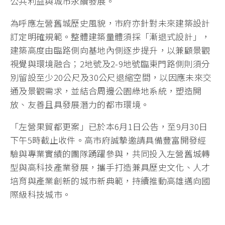
公共利益與城市永續發展。
為呼應左營舊城歷史風貌，市府亦針對未來建築設計
訂定明確規範。整體建築量體須採「漸退式設計」，
建築高度由臨路側向基地內側逐步提升，以兼顧景觀
視覺與環境融合；2地號及2-9地號臨東門路側則須分
別留設至少20公尺及30公尺退縮空間，以因應未來交
通及景觀需求，並結合周邊公園綠地系統，塑造開
放、友善且具發展潛力的都市環境。
「左營果貿都更案」已於本6月1日公告，至9月30日
下午5時截止收件。高市府誠摯邀請具備豐富開發經
驗與專業實績的團隊踴躍參與，共同投入左營舊城轉
型與高科技產業發展，攜手打造兼具歷史文化、人才
培育與產業創新的城市新典範，持續推動高雄邁向國
際級科技城市。