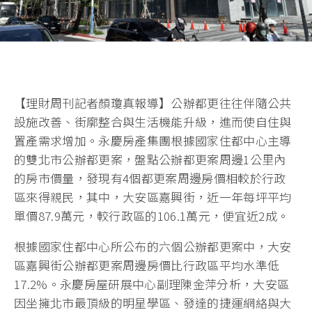
【理財周刊記者顏瓊真報導】公辦都更往往伴隨公共
設施改善、街廓整合與生活機能升級，進而使自住與
置產需求增加。永慶房產集團根據國家住都中心主導
的雙北市公辦都更案，盤點公辦都更案周邊1公里內
的房市價量，發現有4個都更案周邊房價相較於行政
區來得親民，其中，大安區嘉興街，近一年每坪平均
單價87.9萬元，較行政區的106.1萬元，便宜近2成。
根據國家住都中心所公布的六個公辦都更案中，大安
區嘉興街公辦都更案周邊房價比行政區平均水準低
17.2%。永慶房屋研展中心副理陳金萍分析，大安區
因坐擁北市最頂級的明星學區、發達的捷運網絡與大