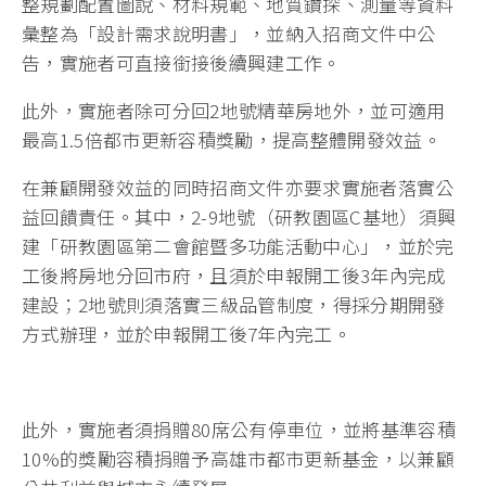
整規劃配置圖說、材料規範、地質鑽探、測量等資料
彙整為「設計需求說明書」，並納入招商文件中公
告，實施者可直接銜接後續興建工作。
此外，實施者除可分回2地號精華房地外，並可適用
最高1.5倍都市更新容積獎勵，提高整體開發效益。
在兼顧開發效益的同時招商文件亦要求實施者落實公
益回饋責任。其中，2-9地號（研教園區C基地）須興
建「研教園區第二會館暨多功能活動中心」，並於完
工後將房地分回市府，且須於申報開工後3年內完成
建設；2地號則須落實三級品管制度，得採分期開發
方式辦理，並於申報開工後7年內完工。
此外，實施者須捐贈80席公有停車位，並將基準容積
10%的獎勵容積捐贈予高雄市都市更新基金，以兼顧