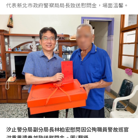
代表新北市政府警察局局長致送慰問金，場面溫馨。
汐止警分局副分局長林柏宏慰問因公殉職員警故巡官
洪重男遺眷並致送慰問金。圖/翻攝