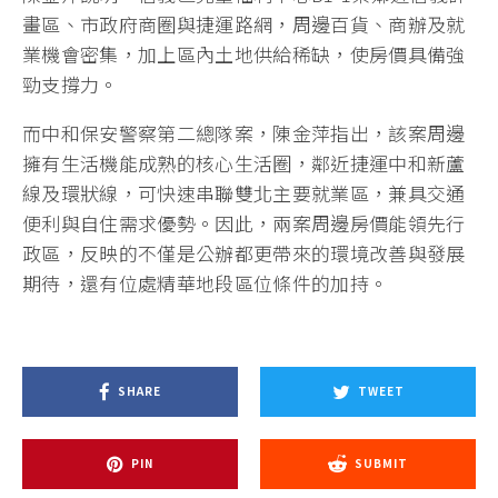
畫區、市政府商圈與捷運路網，周邊百貨、商辦及就
業機會密集，加上區內土地供給稀缺，使房價具備強
勁支撐力。
而中和保安警察第二總隊案，陳金萍指出，該案周邊
擁有生活機能成熟的核心生活圈，鄰近捷運中和新蘆
線及環狀線，可快速串聯雙北主要就業區，兼具交通
便利與自住需求優勢。因此，兩案周邊房價能領先行
政區，反映的不僅是公辦都更帶來的環境改善與發展
期待，還有位處精華地段區位條件的加持。
SHARE
TWEET
PIN
SUBMIT