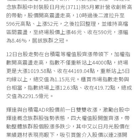
念族群股中封裝股日月光(3711)挾5月累計營收創新高
的帶動，股價開高震盪走高，10時過後二渡拉升至
596元高點、上漲52元，之後拉回整理，並維持高檔
區間震盪，至終場股價上漲46元、收在590元，漲幅
為8.46%，居該族群之冠。
12日台股走勢在台積電等權值股齊漲帶領下，加權指
數開高震盪走高，指數不僅重新站上44000點，終場
更是大漲1019.58點、收在44169.04點，重新站上5日
均線以上，總交值為1.15兆元。櫃買市場指數走勢與
台相當，指數終場上漲12.63點、收在419.72點，總成
交值為2291.5億元。
輝達與台積電ADR股價前一日雙雙收漲，激勵台股中
輝達概念族群股強勢表態，四大權值股開盤齊漲，帶
動整體族群股個股漲多跌少，其中又以日月光股價在
業績題材表現亮眼下，吸引買盤介入股價以連2漲開