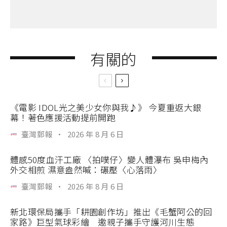
有關的
《電影 IDOL光之美少女你與我♪》 今夏重返大銀
幕！著色應援活動提前開跑
臺灣郵報
·
2026 年 8 月 6 日
體感50度血汗工廠 〈拍噗仔〉變人體瀑布 吳申梅內
外交相煎 濕意盎然喊：碾壓〈心落雨〉
臺灣郵報
·
2026 年 8 月 6 日
新北環保局攜手「耕園創作坊」推出《毛蟹阿公的回
家路》巨型氣球彩繪 邀親子攜手守護河川生態