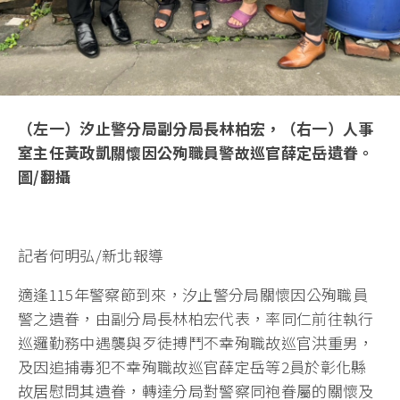
（左一）汐止警分局副分局長林柏宏，（右一）人事
室主任黃政凱關懷因公殉職員警故巡官薛定岳遺眷。
圖/翻攝
記者何明弘/新北報導
適逢115年警察節到來，汐止警分局關懷因公殉職員
警之遺眷，由副分局長林柏宏代表，率同仁前往執行
巡邏勤務中遇襲與歹徒搏鬥不幸殉職故巡官洪重男，
及因追捕毒犯不幸殉職故巡官薛定岳等2員於彰化縣
故居慰問其遺眷，轉達分局對警察同袍眷屬的關懷及