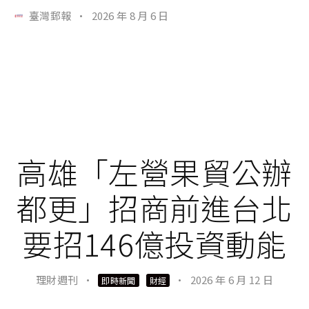
臺灣郵報
·
2026 年 8 月 6 日
高雄「左營果貿公辦
都更」招商前進台北
要招146億投資動能
理財週刊
·
·
2026 年 6 月 12 日
即時新聞
財經