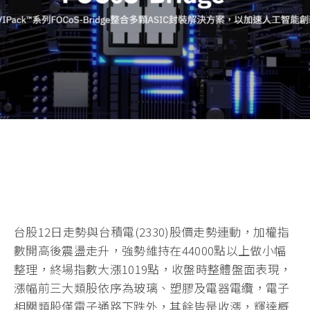
台股12日走勢與台積電(2330)股價走勢連動，加權指
數開高後震盪走升，強勢維持在44000點以上做小幅
整理，終場指數大漲1019點，收盤時整體盤面表現，
漲幅前三大類股依序為玻璃、塑膠及電器電纜，電子
相關類股僅電子通路下跌外，其餘皆是收漲，輝達概