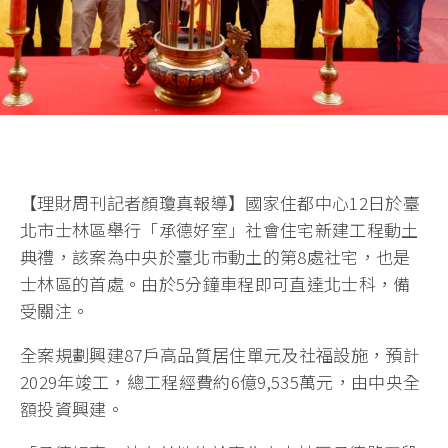
【理財周刊記者顏瓊真報導】國家住都中心12日於臺
北市士林區舉行「承德好室」社會住宅新建工程動土
典禮，該案為中央於臺北市動土的第8處社宅，也是
士林區的首處。由於5分鐘車程即可直達北士科，備
受關注。
全案規劃興建87戶高品質居住單元及社福設施，預計
2029年竣工，總工程經費約6億9,535萬元，由中央全
額投資興建。