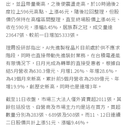
出，並且帶量衝高，之後便震盪走高，於10時過後2
度拉上596元高點、上漲46元，隨後拉回整理，但股
價仍保持在高檔區間整理，直至終場股價上漲46元、
收在590元，漲幅8.45%，居族群之冠，成交量達
23647張、較前一日增加5333張。
理周投研部指出，AI先進製程晶片目前處於供不應求
階段，同時也直接帶動先進裝封業務，在台積電產能
有限情況下，日月光成為轉單的直接受惠者，根據自
結5月營收為630.3億元、月增1.26%、年增28.6%，
為43個月來新高，累計前5個月營收為2989億元、年
增19.9%，創歷史新高，同時也是連增3年。
截至11日收盤，市場三大法人僅外資賣超2011張，其
餘包括投信、自營商及市場主力均是站在買方，買超
數量分別為283張、689張及508張。而11、12日連續
二日股價共計上漲51元、漲幅9.46%。