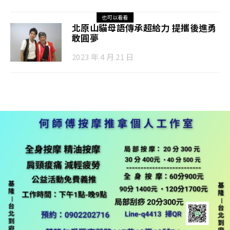
也可以看看
北原山貓母語傳承超給力 提攜後進勇
敢圓夢
2023 年 4 月 21 日