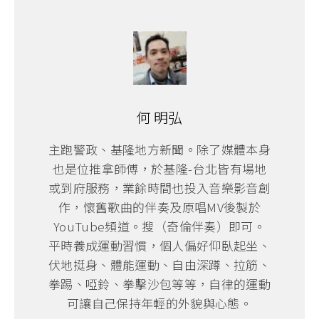
何 明弘
主跑警政、基隆地方新聞。除了媒體本身
也是位推拿師傅，於基隆-台北皆有場地
或到府服務，業餘時間也投入音樂影音創
作，懷舊歌曲的伴奏及原唱MV後製於
YouTube頻道。搜（奇倫伴奏）即可。
平時養成運動習慣，個人偏好仰臥起坐、
伏地挺身、體能運動、自由深蹲、拉筋、
拳踢、啞鈴、拳擊沙包等等，自律的運動
可讓自己保持年輕的外貌與心態。