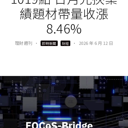
績題材帶量收漲
8.46%
理財週刊
·
·
2026 年 6 月 12 日
即時新聞
財經