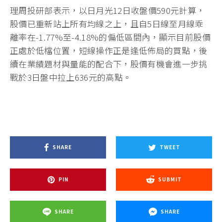
理周投研部表示，以日月光12日收盤價590元計算，
股價已重新站上所有均線之上，且自5日線至月線乖
離率在-1.77%至-4.18%的偏低區間內，顯示目前股價
正處於低檔位置，短線操作正是逢低佈局的買點，後
續在業績題材與量能的配合下，股價有機會進一步挑
戰於3日盤中拉上636元的高點。
SHARE
TWEET
PIN
SUBMIT
SHARE
SHARE