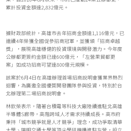
累計投資金額達2,832億元。
據財政部統計，高雄市去年招商金額達1,116億元，已
連續4年榮獲全國促參招商冠軍，並獲頒「招商卓越
獎」，展現高雄穩健的投資環境與開發潛力。今年度
公辦都更簽約金額已達600億元，「左營果貿都更
案」如成功招商可望達800億元規模。
該案於6月4日在高雄辦理首場招商說明會獲業界熱烈
迴響，為廣邀全國優質開發團隊參與投資，特別於台
北辦理第二場招商說明會。
林欽榮表示，隨著台積電等科技大廠陸續進駐北高雄
半導體S廊帶，高階跨域人才需求持續成長。高市府
秉持「城市競爭就是人才競爭」理念，成功爭取清華
大學、陽明交通大學等頂尖學研機構進駐左營，設立