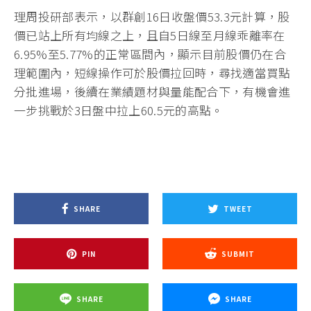
理周投研部表示，以群創16日收盤價53.3元計算，股
價已站上所有均線之上，且自5日線至月線乖離率在
6.95%至5.77%的正常區間內，顯示目前股價仍在合
理範圍內，短線操作可於股價拉回時，尋找適當買點
分批進場，後續在業績題材與量能配合下，有機會進
一步挑戰於3日盤中拉上60.5元的高點。
SHARE
TWEET
PIN
SUBMIT
SHARE
SHARE