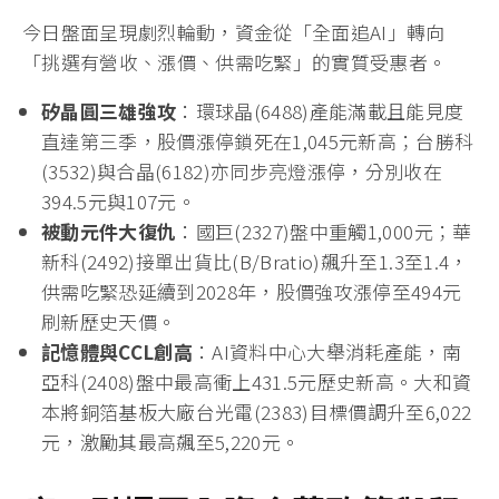
今日盤面呈現劇烈輪動，資金從「全面追AI」轉向
「挑選有營收、漲價、供需吃緊」的實質受惠者。
矽晶圓三雄強攻
：環球晶(6488)產能滿載且能見度
直達第三季，股價漲停鎖死在1,045元新高；台勝科
(3532)與合晶(6182)亦同步亮燈漲停，分別收在
394.5元與107元。
被動元件大復仇
：國巨(2327)盤中重觸1,000元；華
新科(2492)接單出貨比(B/Bratio)飆升至1.3至1.4，
供需吃緊恐延續到2028年，股價強攻漲停至494元
刷新歷史天價。
記憶體與CCL
創高
：AI資料中心大舉消耗產能，南
亞科(2408)盤中最高衝上431.5元歷史新高。大和資
本將銅箔基板大廠台光電(2383)目標價調升至6,022
元，激勵其最高飆至5,220元。