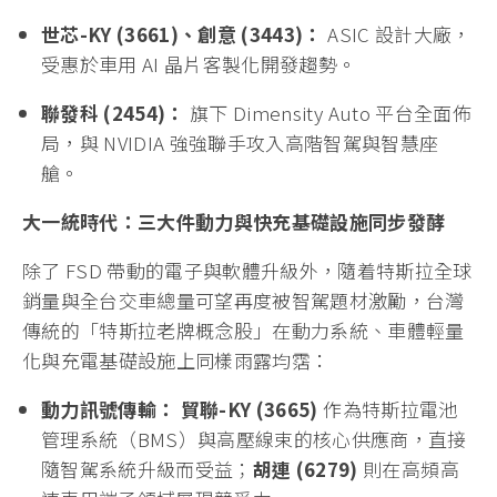
世芯-KY (3661)、創意 (3443)：
ASIC 設計大廠，
受惠於車用 AI 晶片客製化開發趨勢。
聯發科 (2454)：
旗下 Dimensity Auto 平台全面佈
局，與 NVIDIA 強強聯手攻入高階智駕與智慧座
艙。
大一統時代：三大件動力與快充基礎設施同步發酵
除了 FSD 帶動的電子與軟體升級外，隨着特斯拉全球
銷量與全台交車總量可望再度被智駕題材激勵，台灣
傳統的「特斯拉老牌概念股」在動力系統、車體輕量
化與充電基礎設施上同樣雨露均霑：
動力訊號傳輸：
貿聯-KY (3665)
作為特斯拉電池
管理系統（BMS）與高壓線束的核心供應商，直接
隨智駕系統升級而受益；
胡連 (6279)
則在高頻高