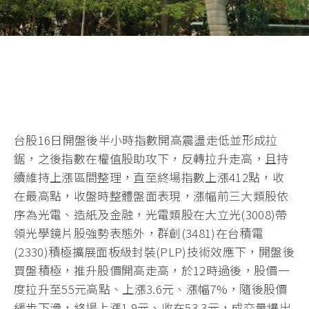
台股16日開盤後半小時指數開高震盪走低並形成拉
鋸，之後指數在權值股助攻下，反轉拉升走高，且持
續維持上漲區間整理，直至終場指數上漲412點，收
在最高點，收盤時整體盤面表現，漲幅前三大類股依
序為光電、造紙及金融，光電類股在大立光(3008)帶
領光學鏡片股強勢表態外，群創(3481)在台積電
(2330)積極擴展面板級封裝(PLP)技術效應下，開盤後
買盤積極，推升股價開高走高，於12時過後，股價一
度拉升至55元高點、上漲3.6元、漲幅7%，隨後股價
緩步下滑，終場上漲1.9元、收在53.3元，成交量爆出