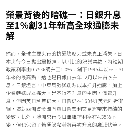
榮景背後的暗礁一：日銀升息
至1%
創31
年新高全球通膨未
解
然而，全球主要央行的抗通膨壓力並未真正消失。日
本央行今日拋出震撼彈，以7比1的決議票數，將短期
政策利率由0.75%調升至1.0%，創下1995年以來、31
年來的最高點，這也是日銀自去年12月以來首次升
息。日銀坦言，中東局勢與能源成本推升通膨，加上
企業轉嫁成本擴大，是不得不升息的主因。儘管升
息，但因美日利差仍大，日圓仍在160兌1美元附近徘
徊，這對亞洲資金流向與日圓套利交易將帶來持續的
變數。此外，澳洲央行今日雖維持利率在4.35%不
變，但也保留了若通膨黏著將再次升息的鷹派伏筆。