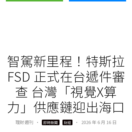
智駕新里程！特斯拉
FSD 正式在台遞件審
查 台灣「視覺X算
力」供應鏈迎出海口
理財週刊
·
·
2026 年 6 月 16 日
即時新聞
財經