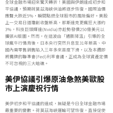
全球金融市場迎來驚天轉折！美國與伊朗達成初步和
平協議，預期荷莫茲海峽供油將逐步恢復，國際油價
應聲大跌近5%，瞬間點燃全球股市的風險偏好。美股
上一交易日道瓊創收盤新高，那斯達克更瘋狂大漲約
3%，科技巨頭輝達(Nvidia)亦趁勢發債250億美元以
擴張AI版圖。然而，在這波由「通膨降溫」引導的全
球瘋牛行情背後，日本央行突然升息至31年新高、中
國內需零售銷售陷入三年多來首度下滑，以及本週即
將攤牌的聯準會(Fed)利率會議，正成為全球資產定價
不可忽視的三大暗礁。
美伊協議引爆原油急煞美歐股
市上演慶祝行情
美伊初步和平協議的達成，無疑是今日全球金融市場
最重要的變數。荷莫茲海峽運輸可望恢復，直接促使