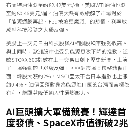
布蘭特原油跌至約82.42美元/桶，美國WTI原油也跌
至約80.46美元/桶。油價大跌有效緩解了市場對於
「能源通膨再起、Fed被迫更鷹派」的恐懼，利率敏
感型科技股隨之大舉反彈。
美股上一交易日由科技股與AI相關股領軍強勢收高。
與此同時，歐洲股市也受到能源風險下降的推動，泛
歐STOXX 600指數在上一交易日創下歷史新高，上演
了一場強勁的「舒緩反彈」。亞洲市場同樣整體偏正
面，韓股大漲約2%，MSCI亞太不含日本指數也上漲
約0.4%。油價回落對身為能源進口國的台灣而言極為
有利，能顯著降低輸入性通膨壓力。
AI
巨頭擴大軍備競賽！輝達首
度發債、SpaceX
市值衝破2
兆