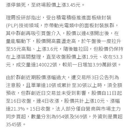
漲停鎖死，至終場股價上漲3.45元。
理周投研部指出，受台積電積極推進面板級封裝
(PLP)技術領域，亦帶動光電類中的面板封裝族群，
其中群創再吸引買盤介入，股價以連4漲開出後，在
量能驅動下，股價開高震盪走高，於午盤後一度拉升
至55元高點、上漲3.6元，隨後雖拉回，但股價仍保持
在上漲區間整理，直至收盤股價上漲1.9元、收在53.3
元，成交量達140022張，較前一日增加3.99萬餘張。
由於群創近期股價漲幅過大，遭交易所3日公告列為
注意股，且單筆達10張或累計至30張以上時，須全額
預收，但群創近日交易並未受到影響，股價自11日起
至16日收盤，連4日收漲，股價共計上漲10元、漲幅
達21.3%。15日收盤，法人部分僅自營商與市場主力
同步買超，數量分別為954張及569張，外資則是賣超
3545張。