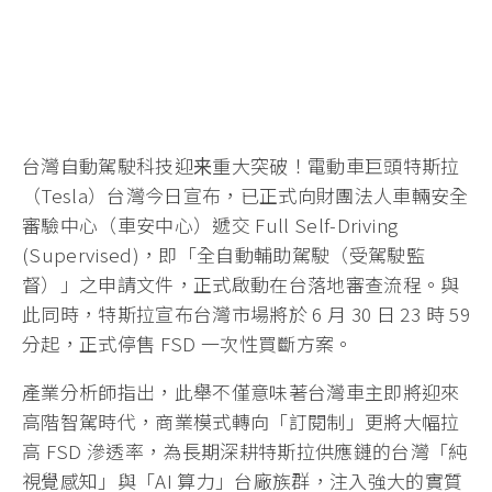
台灣自動駕駛科技迎来重大突破！電動車巨頭特斯拉
（Tesla）台灣今日宣布，已正式向財團法人車輛安全
審驗中心（車安中心）遞交 Full Self-Driving
(Supervised)，即「全自動輔助駕駛（受駕駛監
督）」之申請文件，正式啟動在台落地審查流程。與
此同時，特斯拉宣布台灣市場將於 6 月 30 日 23 時 59
分起，正式停售 FSD 一次性買斷方案。
產業分析師指出，此舉不僅意味著台灣車主即將迎來
高階智駕時代，商業模式轉向「訂閱制」更將大幅拉
高 FSD 滲透率，為長期深耕特斯拉供應鏈的台灣「純
視覺感知」與「AI 算力」台廠族群，注入強大的實質