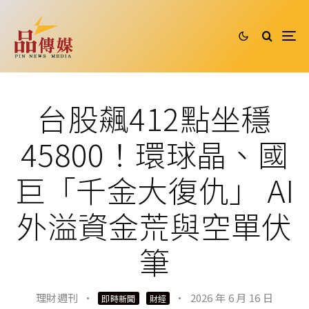
台股飆412點坐穩
45800！環球晶、國
巨「千金大復仇」 AI
外溢資金荒與空單伏
筆
理財週刊
·
·
2026 年 6 月 16 日
即時新聞
財經