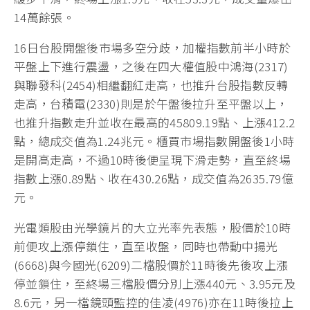
14萬餘張。
16日台股開盤後市場多空分歧，加權指數前半小時於
平盤上下進行震盪，之後在四大權值股中鴻海(2317)
與聯發科(2454)相繼翻紅走高，也推升台股指數反轉
走高，台積電(2330)則是於午盤後拉升至平盤以上，
也推升指數走升並收在最高的45809.19點、上漲412.2
點，總成交值為1.24兆元。櫃買市場指數開盤後1小時
是開高走高，不過10時後便呈現下滑走勢，直至終場
指數上漲0.89點、收在430.26點，成交值為2635.79億
元。
光電類股由光學鏡片的大立光率先表態，股價於10時
前便攻上漲停鎖住，直至收盤，同時也帶動中揚光
(6668)與今國光(6209)二檔股價於11時後先後攻上漲
停並鎖住，至終場三檔股價分別上漲440元、3.95元及
8.6元，另一檔鏡頭監控的佳凌(4976)亦在11時後拉上