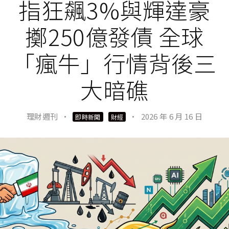
指狂飆3%與輝達豪
擲250億發債 全球
「瘋牛」行情背後三
大暗礁
理財週刊
·
·
2026 年 6 月 16 日
即時新聞
財經