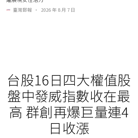
臺灣郵報
·
2026 年 8 月 7 日
台股16日四大權值股
盤中發威指數收在最
高 群創再爆巨量連4
日收漲