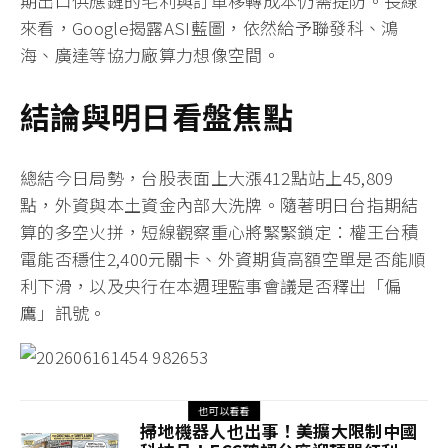
期出口供應鏈的毛利與訂單移轉成本仍需提防。長線
來看，Google揭露ASI藍圖，依然給予聯發科、鴻
海、廣達等協力廠算力想像空間。
結論與明日看盤焦點
總結今日局勢，台股表面上大漲412點站上45,809
點，外資與本土資金內部大洗牌。隨著明日台指期結
算的多空火拼，短線觀察重心將緊緊鎖定：權王台積
電能否穩住2,400元關卡、外資期貨高額空單是否能順
利下滑，以及央行在本週理監事會議是否釋出「偏
鷹」訊號。
也可以看看
掃地機器人也出事！美擴大限制中國