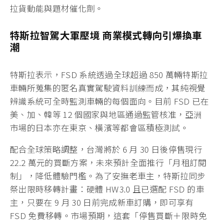
拉貨動能與題材催化劑。
特斯拉智駕大軍壓境 商業模式轉向引爆換車
潮
特斯拉表示，FSD 系統透過全球超過 850 萬輛特斯拉
車輛所蒐集的匿名真實駕駛資料訓練而成，其純視覺
辨識系統可全時監測車輛的每個面向。目前 FSD 已在
美、加、韓等 12 個國家與地區通過監管核准，亞洲
市場的日本亦在東京、橫濱等都會區積極測試。
配合全球策略調整，台灣將於 6 月 30 日後停售現行
22.2 萬元的買斷方案，未來預計全面推行「月租訂閱
制」，降低體驗門檻。為了安撫老車主，特斯拉同步
祭出限時移轉計畫：硬體 HW3.0 且已選配 FSD 的車
主，只要在 9 月 30 日前完成新車訂購，即可享有
FSD 免費移轉。市場預期，這套「停售買斷＋限時免