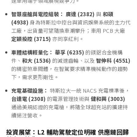
速車用端子領域展現競爭力。
智慧座艙與電控組裝：
廣達 (2382)
與
和碩
(4938)
身為特斯拉中控台與資訊娛樂系統的主力代
工廠，出貨量可望隨換車潮攀升；車用 PCB 大廠
定穎投控 (3715)
亦同享紅利。
車體結構輕量化：
華孚 (6235)
的鎂鋁合金機構
件、
和大 (1536)
的減速齒輪、以及
智伸科 (4551)
的精密煞車閥體，在智駕要求精準機械動作的趨勢
下，需求更形剛性。
充電基礎設施：
特斯拉大一統 NACS 充電標準後，
台達電 (2308)
的電源管理技術與
健和興 (3003)
通過美規認證的充電槍，將隨全球超充站的擴建持
續挹注營收。
投資展望：L2 輔助駕駛定位明確 供應鏈回歸