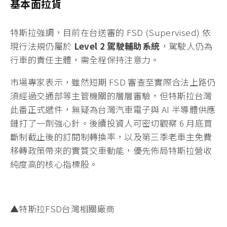
基本面拉貨
特斯拉強調，目前在台送審的 FSD (Supervised) 依
現行法規仍屬於
Level 2 駕駛輔助系統
，駕駛人仍為
行車的責任主體，需全程保持注意力。
市場專家表示，雖然短期 FSD 審查至實際合法上路仍
須經過交通部等主管機關的層層審驗，但特斯拉台灣
此番正式遞件，無疑為台灣汽車電子與 AI 半導體供應
鏈打了一劑強心針。後續投資人可密切觀察 6 月底買
斷制截止後的訂閱制轉換率，以及第三季老車主免費
移轉政策帶來的實質交車動能，優先佈局特斯拉營收
純度高的核心指標股。
▲特斯拉FSD台灣相關廠商