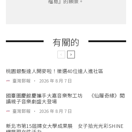
福島』的願景。
有關的
桃園銀髮達人開麥啦！徵選40位達人進社區
臺灣郵報
·
2026 年 8 月 7 日
國臺圖慶館慶攜手大嘉音樂聚工坊 《仙履奇緣》閱
讀親子音樂劇盛大登場
臺灣郵報
·
2026 年 8 月 7 日
新北市第15屆婦女大學成果展 女子拾光光彩SHINE
耀展現女性活力