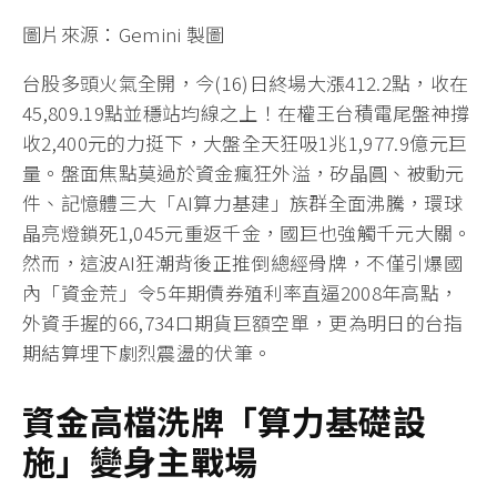
圖片來源：Gemini 製圖
台股多頭火氣全開，今(16)日終場大漲412.2點，收在
45,809.19點並穩站均線之上！在權王台積電尾盤神撐
收2,400元的力挺下，大盤全天狂吸1兆1,977.9億元巨
量。盤面焦點莫過於資金瘋狂外溢，矽晶圓、被動元
件、記憶體三大「AI算力基建」族群全面沸騰，環球
晶亮燈鎖死1,045元重返千金，國巨也強觸千元大關。
然而，這波AI狂潮背後正推倒總經骨牌，不僅引爆國
內「資金荒」令5年期債券殖利率直逼2008年高點，
外資手握的66,734口期貨巨額空單，更為明日的台指
期結算埋下劇烈震盪的伏筆。
資金高檔洗牌「算力基礎設
施」變身主戰場