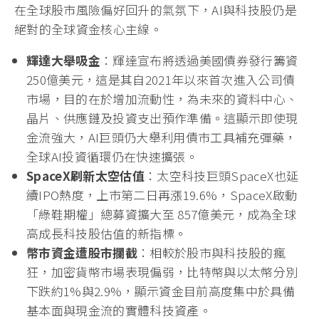
在全球股市風險偏好回升的氣氛下，AI與科技股仍是
絕對的全球資金核心主線。
輝達大舉吸金
：輝達宣布將透過美國債券發行籌資
250億美元，這是其自2021年以來首次進入公司債
市場，目的在於增加流動性，為未來的資料中心、
晶片、供應鏈及投資支出預作準備。這顯示即使現
金流強大，AI巨頭仍大舉利用債市工具補充彈藥，
全球AI投資循環仍在快速擴張。
SpaceX
刷新太空估值
：太空科技巨頭SpaceX也延
續IPO熱度，上市第二日再漲19.6%，SpaceX啟動
「綠鞋期權」總募資擴大至 857億美元，成為全球
高成長科技股估值的新指標。
幣市資金遭股市攔截
：相較於股市與科技股的瘋
狂，加密貨幣市場表現偏弱，比特幣與以太幣分別
下跌約1%與2.9%，顯示資金目前高度集中於具備
基本面與現金流的實體科技資產。