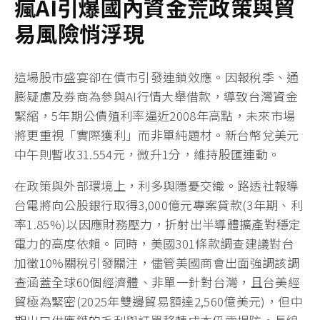
瘋AI
引爆國內資金荒政策與貿
易風險悄浮現
這場股市盛宴卻在債市引發連鎖效應。因報稅季、通
膨疑慮及券商為參與AI行情大舉借款，導致台灣資金
緊縮，5年期公債殖利率逼近2008年高點，未來市場
將更重視「實際獲利」而非單純題材。新台幣兌美元
中午則暫收31.554元，微升1分，維持股匯連動。
在政策與外部環境上，利多與隱憂交織。路透社報導
台電將向公股銀行取得3,000億元專案貸款(3年期、利
率1.85%)以因應財務壓力，折射出半導體擴產對穩定
電力的高度依賴。同時，美國301條款調查建議對台
加徵10%關稅引發關注，儘管美國商會出面強調該調
查涵蓋全球60個經濟體、非單一針對台灣，且台美經
貿極為緊密(2025年雙邊貿易額達2,560億美元)，但中