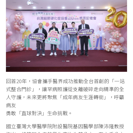
回首20年，協會攜手醫界成功推動全台首創的「一站
式整合門診」，讓罕病照護從支離破碎走向精準的全
人守護，未來更將聚焦「成年病友生涯轉銜」，呼籲
病友
勇敢「直球對決」生命挑戰。
國立臺灣大學醫學院附設醫院基因醫學部陳沛隆教授