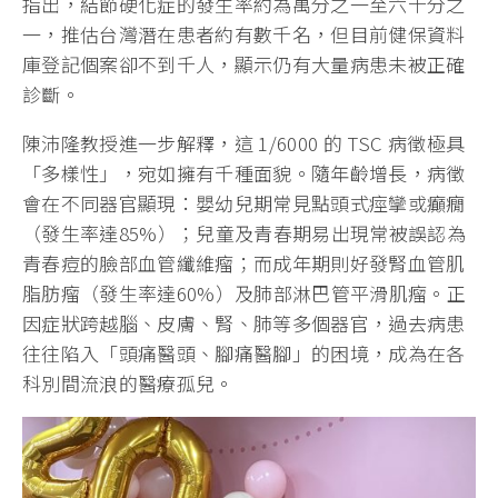
指出，結節硬化症的發生率約為萬分之一至六千分之
一，推估台灣潛在患者約有數千名，但目前健保資料
庫登記個案卻不到千人，顯示仍有大量病患未被正確
診斷。
陳沛隆教授進一步解釋，這 1/6000 的 TSC 病徵極具
「多樣性」，宛如擁有千種面貌。隨年齡增長，病徵
會在不同器官顯現：嬰幼兒期常見點頭式痙攣或癲癇
（發生率達85%）；兒童及青春期易出現常被誤認為
青春痘的臉部血管纖維瘤；而成年期則好發腎血管肌
脂肪瘤（發生率達60%）及肺部淋巴管平滑肌瘤。正
因症狀跨越腦、皮膚、腎、肺等多個器官，過去病患
往往陷入「頭痛醫頭、腳痛醫腳」的困境，成為在各
科別間流浪的醫療孤兒。