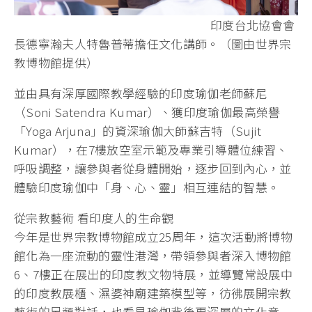
印度台北協會會
長德寧瀚夫人特魯普蒂擔任文化講師。（圖由世界宗
教博物館提供）
並由具有深厚國際教學經驗的印度瑜伽老師蘇尼
（Soni Satendra Kumar）、獲印度瑜伽最高榮譽
「Yoga Arjuna」的資深瑜伽大師蘇吉特（Sujit
Kumar），在7樓放空室示範及專業引導體位練習、
呼吸調整，讓參與者從身體開始，逐步回到內心，並
體驗印度瑜伽中「身、心、靈」相互連結的智慧。
從宗教藝術 看印度人的生命觀
今年是世界宗教博物館成立25周年，這次活動將博物
館化為一座流動的靈性港灣，帶領參與者深入博物館
6、7樓正在展出的印度教文物特展，並導覽常設展中
的印度教展櫃、濕婆神廟建築模型等，彷彿展開宗教
藝術的另類對話，也看見瑜伽背後更深層的文化意