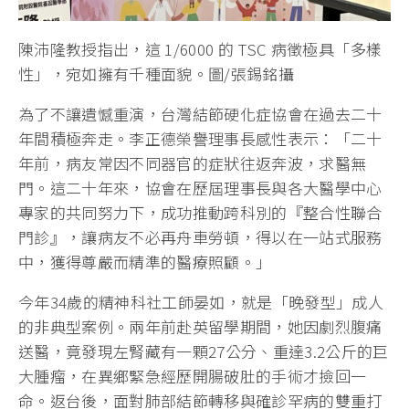
陳沛隆教授指出，這 1/6000 的 TSC 病徵極具「多樣
性」，宛如擁有千種面貌。圖/張錫銘攝
為了不讓遺憾重演，台灣結節硬化症協會在過去二十
年間積極奔走。李正德榮譽理事長感性表示：「二十
年前，病友常因不同器官的症狀往返奔波，求醫無
門。這二十年來，協會在歷屆理事長與各大醫學中心
專家的共同努力下，成功推動跨科別的『整合性聯合
門診』，讓病友不必再舟車勞頓，得以在一站式服務
中，獲得尊嚴而精準的醫療照顧。」
今年34歲的精神科社工師晏如，就是「晚發型」成人
的非典型案例。兩年前赴英留學期間，她因劇烈腹痛
送醫，竟發現左腎藏有一顆27公分、重達3.2公斤的巨
大腫瘤，在異鄉緊急經歷開腸破肚的手術才撿回一
命。返台後，面對肺部結節轉移與確診罕病的雙重打