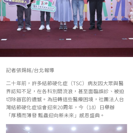
記者張錫銘/台北報導
二十年前，許多結節硬化症（TSC）病友因大眾與醫
界認知不足，在各科別間流浪，甚至面臨誤診、被迫
切除器官的遺憾。為扭轉這些醫療困境，社團法人台
灣結節硬化症協會迎來20周年，今（18）日舉辦
「厚積而薄發 瓢蟲迎向新未來」感恩盛典。