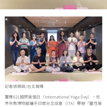
記者張錫銘/台北報導
響應621國際瑜伽日（International Yoga Day），世
界宗教博物館攜手印度台北協會（ITA）舉辦「靈性瑜