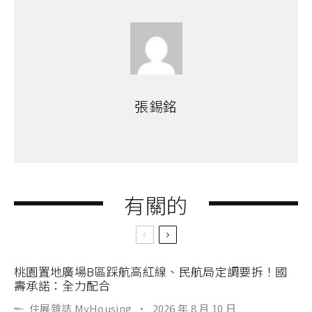
張錫銘
有關的
桃園置地廣場B區踩航高紅線、民航局定調要拆！國
壽承諾：全力配合
住展雜誌 MyHousing
·
2026 年 8 月 10 日