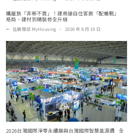
購屋族「非新不買」！建商搶自住客掀「配備戰」
格局、建材到精裝修全升級
住展雜誌 MyHousing
·
2026 年 8 月 10 日
2026台灣國際淨零永續展與台灣國際智慧能源週 全