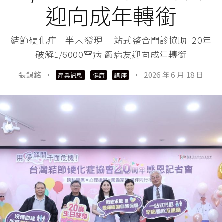
迎向成年轉銜
結節硬化症一半未發現 一站式整合門診協助 20年
破解1/6000罕病 籲病友迎向成年轉銜
張錫銘
·
·
2026 年 6 月 18 日
產業訊息
健康
講座