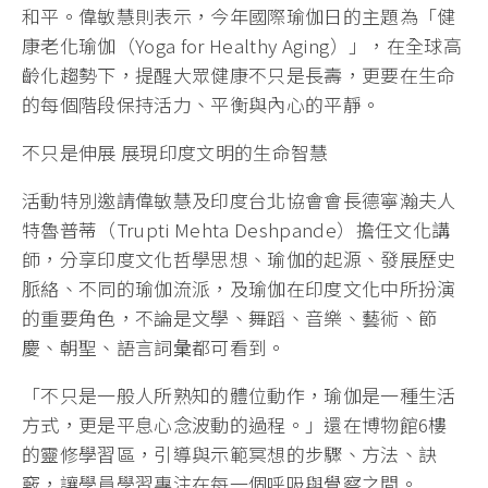
和平。偉敏慧則表示，今年國際瑜伽日的主題為「健
康老化瑜伽（Yoga for Healthy Aging）」，在全球高
齡化趨勢下，提醒大眾健康不只是長壽，更要在生命
的每個階段保持活力、平衡與內心的平靜。
不只是伸展 展現印度文明的生命智慧
活動特別邀請偉敏慧及印度台北協會會長德寧瀚夫人
特魯普蒂（Trupti Mehta Deshpande）擔任文化講
師，分享印度文化哲學思想、瑜伽的起源、發展歷史
脈絡、不同的瑜伽流派，及瑜伽在印度文化中所扮演
的重要角色，不論是文學、舞蹈、音樂、藝術、節
慶、朝聖、語言詞𢑥都可看到。
「不只是一般人所熟知的體位動作，瑜伽是一種生活
方式，更是平息心念波動的過程。」還在博物館6樓
的靈修學習區，引導與示範冥想的步驟、方法、訣
竅，讓學員學習專注在每一個呼吸與覺察之間。