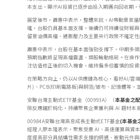
本支出，顯示AI投資已逐步由投入期邁向回收期
展望後市，蕭惠中表示，整體來說，AI帶動景氣
確，台股仍具基本面支撐，後續仍可持續從財報與
留意油價高檔、通膨壓力及主要央行政策不確定性
蕭惠中表示，台股在基本面強勁支撐下，中期多頭
預期指數將呈現高檔震盪、類股輪動格局。在操作
注估值修正後的切入機會，維持偏多但審慎的投資
在策略方向上，仍以AI供應鏈為核心，看好AI/雲端伺
片)、PCB(印刷電路板)與銅箔/玻布、記憶體
安聯台灣主動式ETF基金（00993A）（
本基金之
險反應趨於鈍化，持續聚焦企業獲利與 AI 題材
00984A安聯台灣高息成長主動式ETF基金
(
本基金
經理人廖本隆表示，聚焦受惠 AI、高速運算與
度提高部分具結構性需求支撐的網通、被動元件與