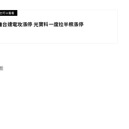
也可以看看
雄台達電攻漲停 光寶科一度拉半根漲停
圖