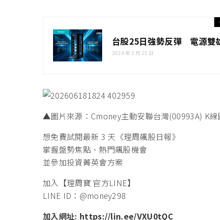
台股25日強勢反彈 電源雙
2026 年 3 月 25 日
▲圖片來源：Cmoney主動安聯台灣(00993A) K線
想免費試閱最新 3 天《理周飆股日報》
掌握盤勢焦點、熱門飆股機會
並參加投資菁英會方案
加入【理周寶 官方LINE】
LINE ID：@money298
加入網址:
https://lin.ee/VXU0tQC