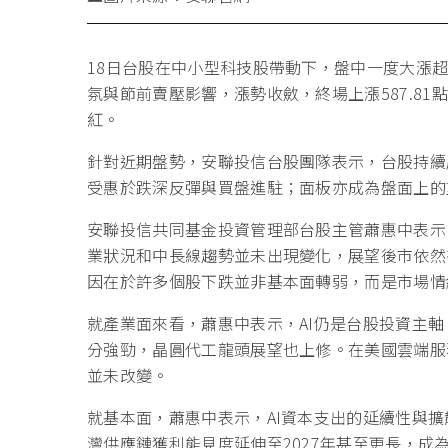
18日台股在中小型科技股帶動下，盤中一度大漲超
氛與節前賣壓影響，漲勢收斂，終場上漲587.81點，
紅。
針對近期盤勢，安聯投信台股團隊表示，台股持續
受惠於跌深反彈與買盤進駐；面板亦成為盤面上的
安聯投信共同基金投資管理部台股主管蕭惠中表示
業狀況和中長線趨勢並未出現變化，展望後市依然
因在於許多個股下跌並非基本面轉弱，而是市場情
就產業面來看，蕭惠中表示，AI仍是台股投資主軸
分強勁，晶圓代工龍頭展望也上修。在美國雲端服務
並未改變。
就基本面，蕭惠中表示，AI資本支出的延續性與擴散
灣供應鏈獲利能見度延伸至2027年甚至更長，成