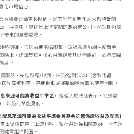
，強化市場信心。
循環有機會延續更長時間，從下半年到明年需求都相當明
公司展望中，尋找具上修空間的族群或公司。然短期仍需
所帶來的波動風險。
趨勢明確，但因前期漲幅顯著，短線震盪加劇在所難免，
策略上，建議聚焦AI核心供應鏈及其延伸族群，並適度關
態度。
服器、先進製程/封測、IP(矽智財)/ASIC(客製化晶
等，並搭配高殖利率、基期偏低或擺脫關稅衝擊的傳產個股。
配息來源可能為收益平準金
）經理人施政廷表示，地緣風
本身，以及訂單能見度。
之配息來源可能為收益平準金且基金並無保證收益及配息)
資本支出循環的電子上游材料、製程與設備相關族群；同時適
關鍵零組件配置。