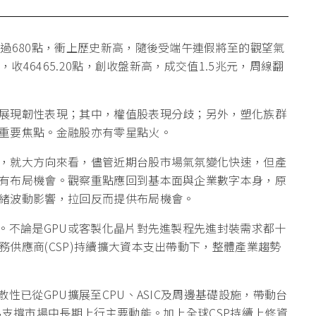
過680點，衝上歷史新高，隨後受端午連假將至的觀望氣
收46465.20點，創收盤新高，成交值1.5兆元，周線翻
展現韌性表現；其中，權值股表現分歧；另外，塑化族群
重要焦點。金融股亦有零星點火。
，就大方向來看，儘管近期台股市場氣氛變化快速，但產
有布局機會。觀察重點應回到基本面與企業數字本身，原
緒波動影響，拉回反而提供布局機會。
。不論是GPU或客製化晶片對先進製程先進封裝需求都十
供應商(CSP)持續擴大資本支出帶動下，整體產業趨勢
性已從GPU擴展至CPU、ASIC及周邊基礎設施，帶動台
為支撐市場中長期上行主要動能。加上全球CSP持續上修資