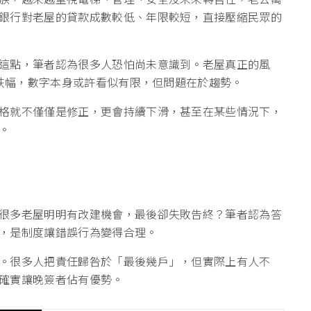
銀行對老屋的貸款成數較低、年限較短，直接壓縮民眾的
這點，筆者認為很多人恐怕尚未意識到。老屋真正的風
的跌幅，數字本身或許看似有限，但問題在於趨勢。
格就不僅僅是修正，更會持續下滑，甚至在某些情況下，
。
很多老屋明明有改建機會，最後卻失敗告終？筆者認為答
，是制度讓錯誤行為變得合理。
。很多人把責任歸咎於「最後幾戶」，但實際上有人不
確實讓晚簽者佔有優勢。