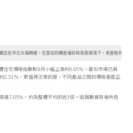
觀念近年已大幅轉變，在當前的購屋偏好與政策環境下，老屋極有可能
體住宅價格指數較8月小幅上漲約0.65％，看似市場仍具
2.51％，更值得注意的是，不同產品之間的價格差距正
達7.05％，約為整體平均的近3倍。這個數據背後所透