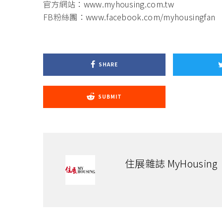
官方網站：
www.myhousing.com.tw
FB粉絲團：
www.facebook.com/myhousingfan
SHARE
SUBMIT
住展雜誌 MyHousing