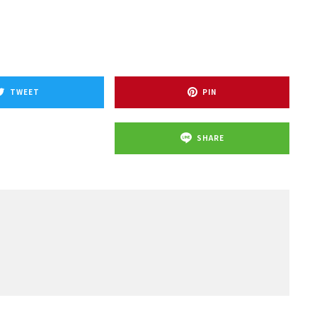
TWEET
PIN
SHARE