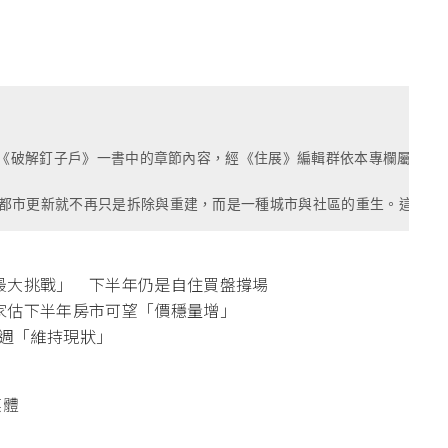
版的《破解釘子戶》一書中的章節內容，經《住展》編輯群依本專欄屬性
都市更新就不再只是拆除與重建，而是一種城市與社區的重生。這本書
最大挑戰」 下半年仍是自住買盤撐場
家估下半年房市可望「價穩量增」
週「維持現狀」
媒體