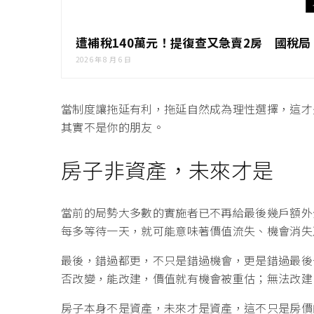
遭補稅140萬元！提復查又急賣2房 國稅
2026 年 8 月 6 日
當制度讓拖延有利，拖延自然成為理性選擇，這才
其實不是你的朋友。
房子非資產，未來才是
當前的局勢大多數的實施者已不再給最後幾戶額外
每多等待一天，就可能意味著價值流失、機會消失
最後，錯過都更，不只是錯過機會，更是錯過最後
否改變，能改建，價值就有機會被重估；無法改建
房子本身不是資產，未來才是資產，這不只是房價