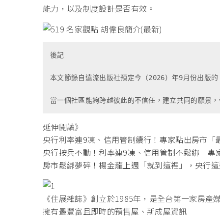
能力，以及制度設計是否有效。
後記
本文節錄自遠流出版社預定今（2026）年9月份出
當一個社區能夠跨越彼此的不信任，建立共同的願景，
延伸閱讀》
央行利率連9凍、信用管制續行！專家點出房市「
央行按兵不動！利率連9凍、信用管制不鬆綁 專
房市鬆綁夢碎！楊金龍上週「就到這裡」，央行這
《住展雜誌》創立於1985年，是全台第一家房產
擁有最豐富且即時的預售屋、新成屋資訊