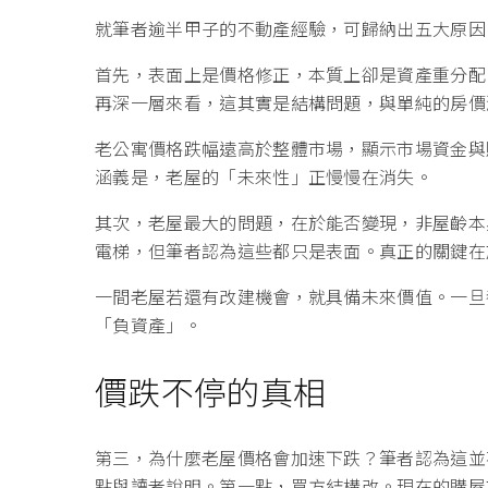
就筆者逾半甲子的不動產經驗，可歸納出五大原因
首先，表面上是價格修正，本質上卻是資產重分配
再深一層來看，這其實是結構問題，與單純的房價
老公寓價格跌幅遠高於整體市場，顯示市場資金與
涵義是，老屋的「未來性」正慢慢在消失。
其次，老屋最大的問題，在於能否變現，非屋齡本
電梯，但筆者認為這些都只是表面。真正的關鍵在
一間老屋若還有改建機會，就具備未來價值。一旦
「負資產」。
價跌不停的真相
第三，為什麼老屋價格會加速下跌？筆者認為這並
點與讀者說明。第一點，買方結構改。現在的購屋