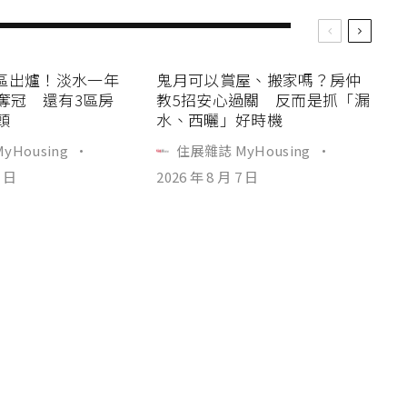
區出爐！淡水一年
鬼月可以賞屋、搬家嗎？房仲
人奪冠 還有3區房
教5招安心過關 反而是抓「漏
頭
水、西曬」好時機
yHousing
·
住展雜誌 MyHousing
·
7 日
2026 年 8 月 7 日