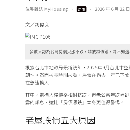
住展雜誌 MyHousing
·
·
2026 年 6 月 22 日
房市
文／胡偉良
多數人認為台灣房價只漲不跌，越放越值錢，殊不知這
根據台北市地政局最新統計，2025年9月台北市整
韌性。然而拉長時間來看，房價在過去一年已下修約
在急速擴大。
其中，電梯大樓價格相對抗跌，但老公寓年跌幅卻高
露的訊息，遠比「房價漲跌」本身更值得警惕。
老屋跌價五大原因