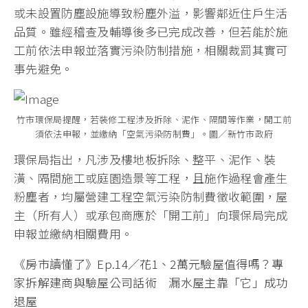
或未設置防塵設施導致粉塵外溢，影響鄰近住戶生活
品質。雖經稽查及輔導後多已完成改善，但若能於施
工前依法申報並落實污染防制措施，相關裁罰其實可
事先避免。
竹市環保局提醒，若裝修工程涉及拆除、泥作、隔間等作業，開工前
須依法申報，並繳納「空氣污染防制費」。圖／新竹市政府
環保局指出，凡涉及樓地板拆除、整平、泥作、裝
潢、隔間施工或庭園造景等工程，且施作過程會產生
粉塵者，均屬營建工程空氣污染防制費徵收範圍，屋
主（所有人）或承包商應於「開工前」向環保局完成
申報並繳納相關費用。
《房市讀懂了》Ep.14／花1、2萬元驗屋值得嗎？專
家拆解建商與驗屋公司話術 漏水屋主靠「它」成功
退屋