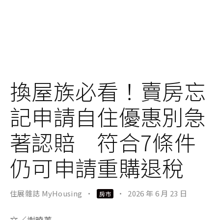
換屋族必看！賣房忘
記申請自住優惠別急
著認賠 符合7條件
仍可申請重購退稅
住展雜誌 MyHousing
·
·
2026 年 6 月 23 日
房市
文／謝曉菁