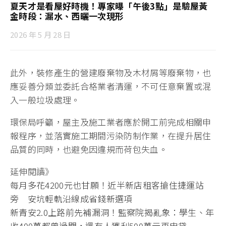
夏天才是看屋好時機！專家曝「午後3點」是驗屋黃
金時段：漏水、西曬一次現形
2026 年 5 月 28 日
此外，裝修產生的營建廢棄物及木材屑等廢棄物，也
應妥善分類並委託合格業者清運，不可任意棄置或混
入一般垃圾處理。
環保局呼籲，屋主及施工業者應於開工前完成相關申
報程序，並落實施工期間污染防制作業，在提升居住
品質的同時，也避免因違規而荷包失血。
延伸閱讀》
每月多花4200元也甘願！近半新店租客搶住捷運站
旁 安坑輕軌沿線成省錢新選項
新青安2.0上路前先補漏洞！監察院揭亂象：學生、年
收400萬都曾過關，還有人獲利500萬元再申貸