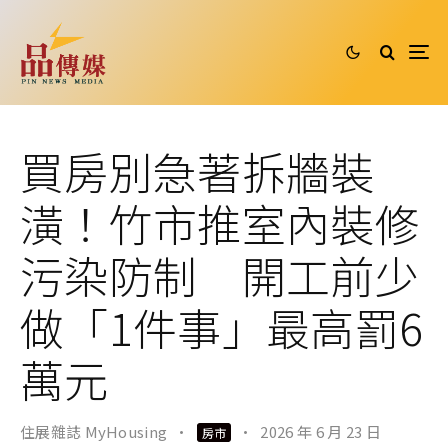
買房別急著拆牆裝
潢！竹市推室內裝修
污染防制 開工前少
做「1件事」最高罰6
萬元
住展雜誌 MyHousing
·
·
2026 年 6 月 23 日
房市