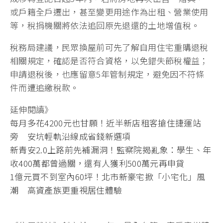
或戶籍全戶遷出，甚至變更用途作為出租、營業使用
等，稅捐機關將依法追回原先退還的土地增值稅。
稅務局建議，民眾換屋前可先了解自用住宅重購退稅
相關規定，確認是否符合資格，以免錯失節稅權益；
申請退稅後，也應留意5年管制規定，避免因不符條
件而遭追繳稅款。
延伸閱讀》
每月多花4200元也甘願！近半新店租客搶住捷運站
旁 安坑輕軌沿線成省錢新選項
新青安2.0上路前先補漏洞！監察院揭亂象：學生、年
收400萬都曾過關，還有人獲利500萬元再申貸
1億元買不到室內60坪！北市新豪宅掀「小宅化」風
潮 高資產族更重視居住體驗