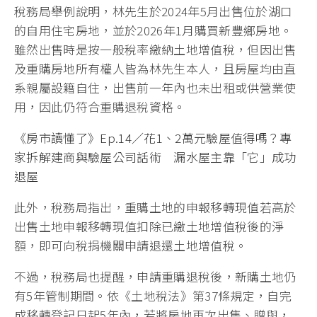
稅務局舉例說明，林先生於2024年5月出售位於湖口
的自用住宅房地，並於2026年1月購買新豐鄉房地。
雖然出售時是按一般稅率繳納土地增值稅，但因出售
及重購房地所有權人皆為林先生本人，且房屋均由直
系親屬設籍自住，出售前一年內也未出租或供營業使
用，因此仍符合重購退稅資格。
《房市讀懂了》Ep.14／花1、2萬元驗屋值得嗎？專
家拆解建商與驗屋公司話術 漏水屋主靠「它」成功
退屋
此外，稅務局指出，重購土地的申報移轉現值若高於
出售土地申報移轉現值扣除已繳土地增值稅後的淨
額，即可向稅捐機關申請退還土地增值稅。
不過，稅務局也提醒，申請重購退稅後，新購土地仍
有5年管制期間。依《土地稅法》第37條規定，自完
成移轉登記日起5年內，若將房地再次出售、贈與，