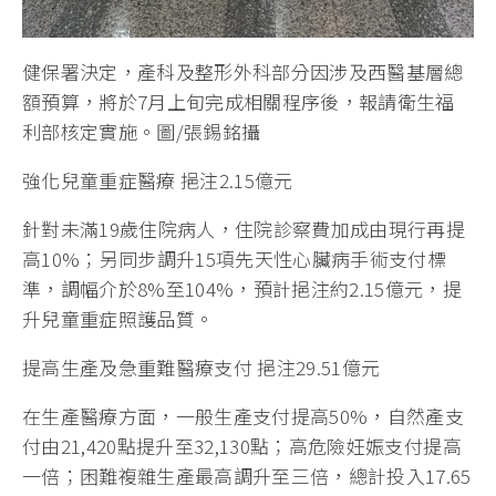
健保署決定，產科及整形外科部分因涉及西醫基層總
額預算，將於7月上旬完成相關程序後，報請衛生福
利部核定實施。圖/張錫銘攝
強化兒童重症醫療 挹注2.15億元
針對未滿19歲住院病人，住院診察費加成由現行再提
高10%；另同步調升15項先天性心臟病手術支付標
準，調幅介於8%至104%，預計挹注約2.15億元，提
升兒童重症照護品質。
提高生產及急重難醫療支付 挹注29.51億元
在生產醫療方面，一般生產支付提高50%，自然產支
付由21,420點提升至32,130點；高危險妊娠支付提高
一倍；困難複雜生產最高調升至三倍，總計投入17.65