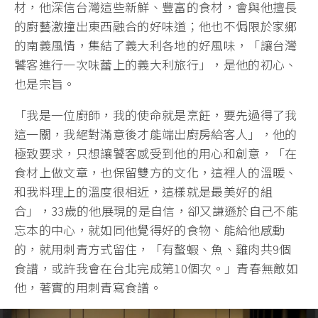
材，他深信台灣這些新鮮、豐富的食材，會與他擅長
的廚藝激撞出東西融合的好味道；他也不侷限於家鄉
的南義風情，集結了義大利各地的好風味，「讓台灣
饕客進行一次味蕾上的義大利旅行」，是他的初心、
也是宗旨。
「我是一位廚師，我的使命就是烹飪，要先過得了我
這一關，我絕對滿意後才能端出廚房給客人」，他的
極致要求，只想讓饕客感受到他的用心和創意，「在
食材上做文章，也保留雙方的文化，這裡人的溫暖、
和我料理上的溫度很相近，這樣就是最美好的組
合」，33歲的他展現的是自信，卻又謙遜於自己不能
忘本的中心，就如同他覺得好的食物、能給他感動
的，就用刺青方式留住，「有螯蝦、魚、雞肉共9個
食譜，或許我會在台北完成第10個次。」青春無敵如
他，著實的用刺青寫食譜。