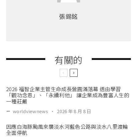
張錫銘
有關的
2026 福智企業主管生命成長營圓滿落幕 透由學習
「觀功念恩」、「永續利他」 讓企業成為豐富人生的
一種莊嚴
worldviewnews
·
2026 年 8 月 8 日
因應白海豚颱風來襲淡水河藍色公路與淡水八里渡輪
全面停航