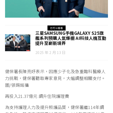
也可以看看
三星SAMSUNG手機GALAXY S25旗
艦系列預購人氣爆棚 AI科技人機互動
提升至嶄新境界
2025 年 2 月 13 日
健保署長陳亮妤表示，因應少子化及急重難科醫療人
力挑戰，健保署聽取專家意見，大幅調整相關支付。
圖/張錫銘攝
再投入21.37億元 調升住院護理費
為支持護理人力及提升照護品質，健保署繼114年調