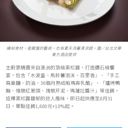
繽紛食材，是擺盤的藝術，也有夏天消暑清涼感。圖∕台北文華
東方酒店提供
主廚更精選來自澳洲的頂級黑松露，打造鑽石級饗
宴，包含「水波蛋、馬鈴薯泡沫、百里香」、「手工
鳥巢麵、奶油、36個月熟成帕瑪森乳酪」、「爐烤鴨
胸、慢燉紅蔥頭、塊根芹泥、瑪薩拉醬汁」等佳餚，
詮釋黑松露馥郁的迷人風味，即日起供應至8月31
日，單點佳餚1,680元+10%起。