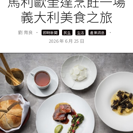
馬利歐奎達烹飪一場
義大利美食之旅
劉 育良
·
·
即時新聞
民生
生活
產業訊息
2026 年 6 月 25 日