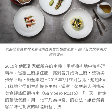
以品味套餐食材來展現東西美食的極致味蕾。 圖∕台北文華東方
酒店提供
2019年他回到家鄉所在的南義，重新擁抱地中海料理
精神，從副主廚擔任起一路到晉升成為主廚，獎項與
殊榮不斷，廚藝卓越。2015年7月來到台北，短短4個
月就讓他從副主廚變身主廚，當家了榮獲義大利權威
美食評鑑紅蝦指南《Gambero Rosso》「一叉」肯定
的頂級餐廳，用「化平凡為神奇」的心法，讓台灣饕
客品味他扎實的歐陸廚藝手法。