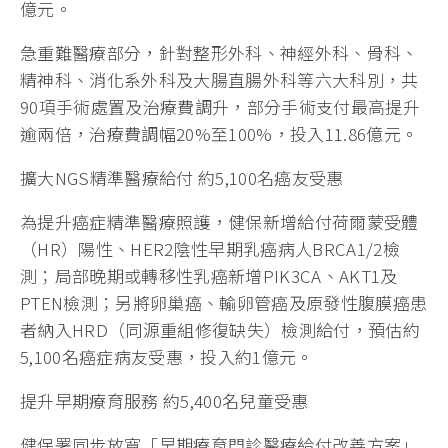
億元。
急重難醫療部分，針對整形外科、神經外科、骨科、
精神科、消化系外科及大腸直腸外科等六大科別，共
90項手術處置及治療費調升，部分手術支付最高提升
逾兩倍，治療費調幅20%至100%，投入11.86億元。
擴大NGS精準醫療給付 約5,100名癌友受惠
為提升癌症精準醫療照護，健保新增給付荷爾蒙受體
（HR）陽性、HER2陰性早期乳癌病人BRCA1/2檢
測；局部晚期或轉移性乳癌新增PIK3CA、AKT1及
PTEN檢測；另將卵巢癌、輸卵管癌及原發性腹膜癌患
者納入HRD（同源重組修復缺失）檢測給付，預估約
5,100名癌症病友受惠，投入約1億元。
提升早期療育服務 約5,400名兒童受惠
健保署同步放寬「早期療育門診醫療給付改善方案」