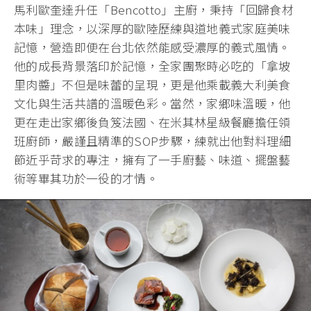
馬利歐奎達升任「Bencotto」主廚，秉持「回歸食材
本味」理念，以深厚的歐陸歷練與道地義式家庭美味
記憶，營造即便在台北依然能感受濃厚的義式風情。
他的成長背景落印於記憶，全家團聚時必吃的「拿坡
里肉醬」不但是味蕾的呈現，更是他乘載義大利美食
文化與生活共譜的溫暖色彩。當然，家鄉味溫暖，他
更在走出家鄉後負笈法國、在米其林星級餐廳擔任領
班廚師，嚴謹且精準的SOP步驟，練就出他對料理細
節近乎苛求的專注，擁有了一手廚藝、味道、擺盤藝
術等畢其功於一役的才情。