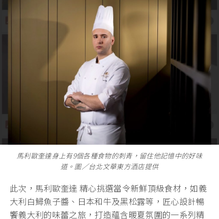
馬利歐奎達身上有9個各種食物的刺青，留住他記憶中的好味
道。圖∕台北文華東方酒店提供
此次，馬利歐奎達 精心挑選當令新鮮頂級食材，如義
大利白鱘魚子醬、日本和牛及黑松露等，匠心設計暢
饗義大利的味蕾之旅，打造蘊含暖夏氛圍的一系列精