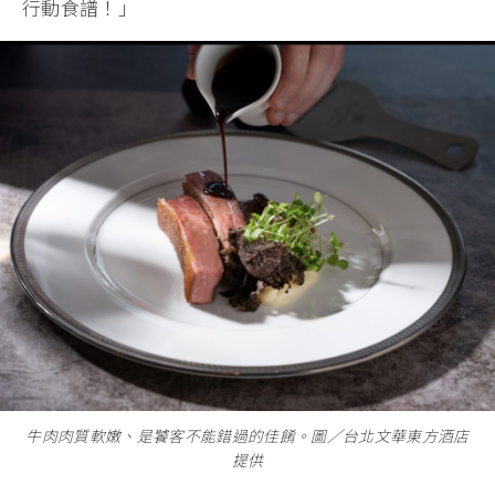
行動食譜！」
牛肉肉質軟嫩、是饕客不能錯過的佳餚。圖∕台北文華東方酒店
提供