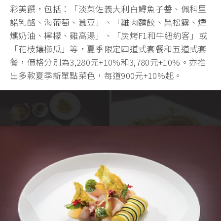
彩美饌，包括：「淡菜佐義大利白鱘魚子醬、佩科里
諾乳酪、海葡萄、蠶豆」、「雞肉麵餃、黑松露、煙
燻奶油、檸檬、雞高湯」、「炭烤F1和牛紐約客」或
「花枝鑲櫛瓜」等，夏季限定四道式套餐和五道式套
餐，價格分別為3,280元+10%和3,780元+10%。亦推
出多款夏季新單點菜色，每道900元+10%起。