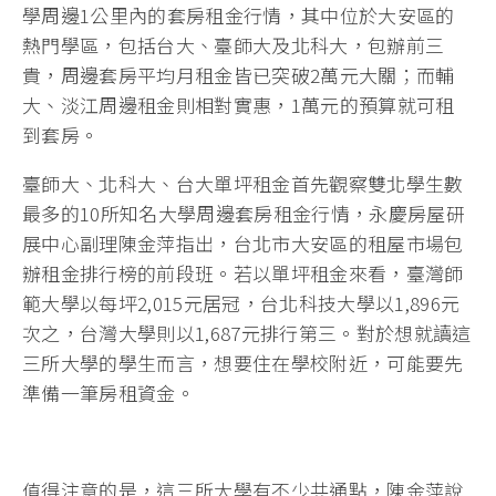
學周邊1公里內的套房租金行情，其中位於大安區的
熱門學區，包括台大、臺師大及北科大，包辦前三
貴，周邊套房平均月租金皆已突破2萬元大關；而輔
大、淡江周邊租金則相對實惠，1萬元的預算就可租
到套房。
臺師大、北科大、台大單坪租金首先觀察雙北學生數
最多的10所知名大學周邊套房租金行情，永慶房屋研
展中心副理陳金萍指出，台北市大安區的租屋市場包
辦租金排行榜的前段班。若以單坪租金來看，臺灣師
範大學以每坪2,015元居冠，台北科技大學以1,896元
次之，台灣大學則以1,687元排行第三。對於想就讀這
三所大學的學生而言，想要住在學校附近，可能要先
準備一筆房租資金。
值得注意的是，這三所大學有不少共通點，陳金萍說