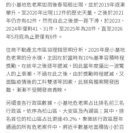
的小基地危老案如雨後春筍般出現，並於2019年逐漸
攀升，至2020年出現112件的歷史天量，之後於2021
年仍亦有82件，然而自此之後便一路下滑，於2023、
2024年僅剩41、31件，至2025年為28件，直至2026
年5月底為止更僅有6件。
住商不動產北市區協理錢思明分析，2020年是小基地
危老案的分水嶺，主因在於當時有10%基準容積時程
獎勵，在該年之後逐年遞減，因此當年度逼出一波驚
人的上車潮，不過在此之後，由於獎勵時程遞減，又
面臨疫情後的工料雙漲等因素，此類鳥籠案開發困
難，漸漸不受開發商青睞。
另細查各行政區數據，小基地危老案占比排名前三名
行政區，依序為松山區、大安區及內湖區；其中，排
名首位的松山區占比更達49.2%，象徵該行政區歷年
通過的所有危老案件中，將近半數基地面積皆小於百