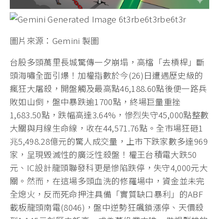
圖片來源：Gemini 製圖
台股多頭萬里長城驚傳一夕崩塌，高檔「去槓桿」斷
頭海嘯全面引爆！加權指數於今(26)日遭遇歷史級的
瘋狂大屠殺，開盤觸及最高點46,188.60點後便一路兵
敗如山倒，盤中暴跌逾1700點，終場巨量重挫
1,683.50點，跌幅高達3.64%，慘烈失守45,000點整數
大關與月線生命線，收在44,571.76點。全市場狂砸1
兆5,498.28億元的驚人成交量，上市下跌家數多達969
家，呈現毀滅性的廣泛性殺盤！權王台積電大跌50
元、IC設計龍頭聯發科更是慘陷跌停，失守4,000元大
關。然而，在這場多頭血洗的修羅場中，資金並未完
全熄火，反而死命押注具備「實質缺口暴利」的ABF
載板龍頭南電(8046)，盤中逆勢狂飆鎖漲停、天價殺