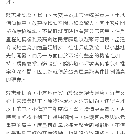
坪。
賴志昶認為，松山、大安區為北市傳統蛋黃區，土地
價值極高，改建後增值空間亦頗為驚人，因此吸引開
發商積極進場，不過區域同時也有舊公寓密集、住戶
產權結構複雜及高齡居民意願難以凝聚等困境，當建
商或地主為加速重建腳步，往往只能妥協，以小基地
先行開發，而另一方面由於區域有豐富的機能性加
持，房價支撐力道強勁，讓這類小坪數案仍能保有推
案利潤空間，因此造就傳統蛋黃區鳥籠案件比例偏高
的現象。
賴志昶提醒，小基地建案由於缺乏規模經濟，近年又
碰上營造業缺工、原物料成本大漲等問題，使得百坪
以下的基地不僅施工難度高、單坪造價更為驚人，更
時常面臨找不到工班進駐的困境，建議有意參與危老
重建的屋主，應盡可能尋求擴大整合周邊鄰地，不僅
能爭取到更好的容積獎勵，也能降低營建成本，未來