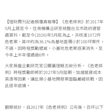
【理財周刊記者顏瓊真報導】《危老條例》於2017年
5月上路至今，住商機構企研室統整台北市政府建管
處資料，截至今(2026)年5月底為止，共核准1072件
危老案，其中約為36.1%為基地面積小於100坪案件，
不過，因時程獎勵遞減，小基地危老案逐漸消失，至
今年上半年僅通過6件。
大家房屋企劃研究室公關襄理賴志昶分析，《危老條
例》時程獎勵即將於2027年5月屆期，加諸營建成本
高漲等因素，讓此類小基地開發案面臨嚴峻挑戰，因
此逐年退燒。
觀察統計，自2017年《危老條例》公布後，百坪以下