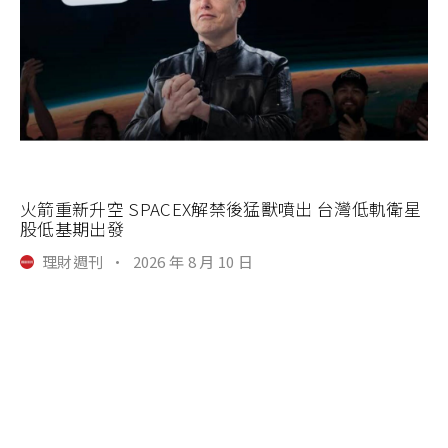
火箭重新升空 SPACEX解禁後猛獸噴出 台灣低軌衛星
股低基期出發
理財週刊
·
2026 年 8 月 10 日