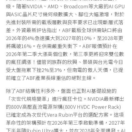
級。隨著NVIDIA、AMD、Broadcom等大廠的AI GPU
與ASIC晶片尺寸幾何級數擴大、腳位大幅激增，對於
先進封裝所需的載板層數與良率要求已出現斷層式落
差。外資最新評估指出，ABF載板全球供需缺口將由
2026年的4%急速擴大到2027年的10%，至2028年更
將飆破16%。在供需嚴重失衡下，ABF報價預計在
2026年第二季大漲高個位數，第三季更將迎來雙位數
的瘋狂調漲！儘管同族群的欣興、景碩與台光電今日
受大盤拖累下挫2%至3%，但南電的傲人天價，已提
前確立了ABF產業長線重估的絕對主線。
除了ABF結構性利多外，盤面也正對AI基礎設施的
「次世代規格變革」進行瘋狂卡位。NVIDIA最新釋出
的800V高壓直流電源架構(800V HVDC Power Rack)
已確定成為次世代Vera Rubin平台的選配方案。這項
革命性的架構預計在2026年第三季啟動準備，2027年
下半年隨Rubin Ultra擴大，並在2028年全面爆發。AI