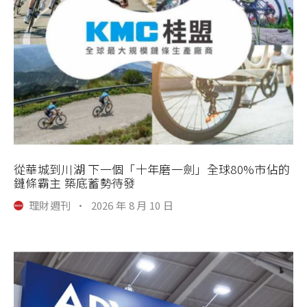
從華城到川湖 下一個「十年磨一劍」全球80%市佔的
鏈條霸主 築底蓄勢待發
理財週刊
·
2026 年 8 月 10 日