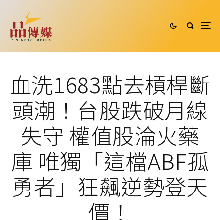
血洗1683點去槓桿斷
頭潮！台股跌破月線
失守 權值股淪火藥
庫 唯獨「這檔ABF孤
勇者」狂飆逆勢登天
價！