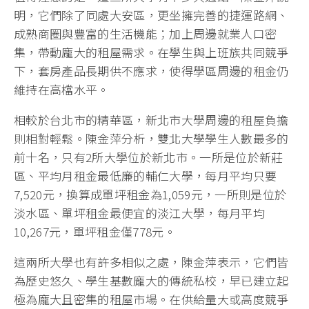
明，它們除了同處大安區，更坐擁完善的捷運路網、
成熟商圈與豐富的生活機能；加上周邊就業人口密
集，帶動龐大的租屋需求。在學生與上班族共同競爭
下，套房產品長期供不應求，使得學區周邊的租金仍
維持在高檔水平。
相較於台北市的精華區，新北市大學周邊的租屋負擔
則相對輕鬆。陳金萍分析，雙北大學學生人數最多的
前十名，只有2所大學位於新北市。一所是位於新莊
區、平均月租金最低廉的輔仁大學，每月平均只要
7,520元，換算成單坪租金為1,059元，一所則是位於
淡水區、單坪租金最便宜的淡江大學，每月平均
10,267元，單坪租金僅778元。
這兩所大學也有許多相似之處，陳金萍表示，它們皆
為歷史悠久、學生基數龐大的傳統私校，早已建立起
極為龐大且密集的租屋市場。在供給量大或高度競爭