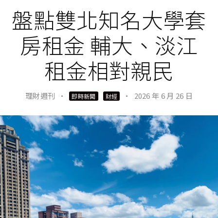
盤點雙北知名大學套
房租金 輔大、淡江
租金相對親民
理財週刊
·
·
2026 年 6 月 26 日
即時新聞
財經