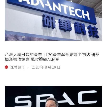
台灣大贏日韓的產業！IPC產業奪全球過半市佔 研華
樺漢營收爆喜 飆攻邊緣AI浪潮
理財週刊
·
2026 年 8 月 10 日