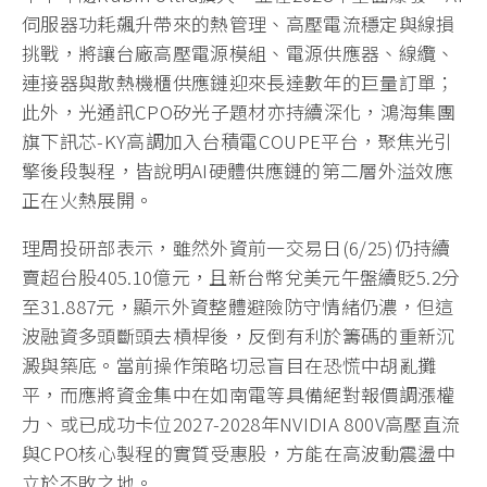
伺服器功耗飆升帶來的熱管理、高壓電流穩定與線損
挑戰，將讓台廠高壓電源模組、電源供應器、線纜、
連接器與散熱機櫃供應鏈迎來長達數年的巨量訂單；
此外，光通訊CPO矽光子題材亦持續深化，鴻海集團
旗下訊芯-KY高調加入台積電COUPE平台，聚焦光引
擎後段製程，皆說明AI硬體供應鏈的第二層外溢效應
正在火熱展開。
理周投研部表示，雖然外資前一交易日(6/25)仍持續
賣超台股405.10億元，且新台幣兌美元午盤續貶5.2分
至31.887元，顯示外資整體避險防守情緒仍濃，但這
波融資多頭斷頭去槓桿後，反倒有利於籌碼的重新沉
澱與築底。當前操作策略切忌盲目在恐慌中胡亂攤
平，而應將資金集中在如南電等具備絕對報價調漲權
力、或已成功卡位2027-2028年NVIDIA 800V高壓直流
與CPO核心製程的實質受惠股，方能在高波動震盪中
立於不敗之地。