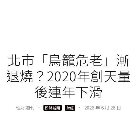
北市「鳥籠危老」漸
退燒？2020年創天量
後連年下滑
理財週刊
·
·
2026 年 6 月 26 日
即時新聞
財經