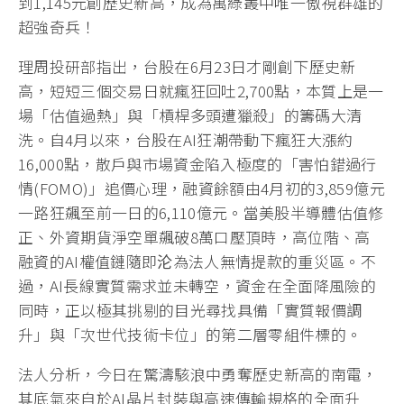
到1,145元創歷史新高，成為萬綠叢中唯一傲視群雄的
超強奇兵！
理周投研部指出，台股在6月23日才剛創下歷史新
高，短短三個交易日就瘋狂回吐2,700點，本質上是一
場「估值過熱」與「槓桿多頭遭獵殺」的籌碼大清
洗。自4月以來，台股在AI狂潮帶動下瘋狂大漲約
16,000點，散戶與市場資金陷入極度的「害怕錯過行
情(FOMO)」追價心理，融資餘額由4月初的3,859億元
一路狂飆至前一日的6,110億元。當美股半導體估值修
正、外資期貨淨空單飆破8萬口壓頂時，高位階、高
融資的AI權值鏈隨即沦為法人無情提款的重災區。不
過，AI長線實質需求並未轉空，資金在全面降風險的
同時，正以極其挑剔的目光尋找具備「實質報價調
升」與「次世代技術卡位」的第二層零組件標的。
法人分析，今日在驚濤駭浪中勇奪歷史新高的南電，
其底氣來自於AI晶片封裝與高速傳輸規格的全面升