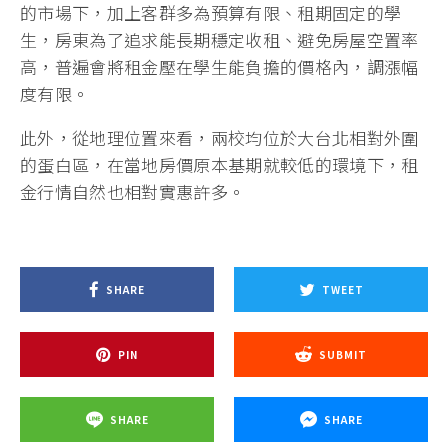
的市場下，加上客群多為預算有限、租期固定的學
生，房東為了追求能長期穩定收租、避免房屋空置率
高，普遍會將租金壓在學生能負擔的價格內，調漲幅
度有限。
此外，從地理位置來看，兩校均位於大台北相對外圍
的蛋白區，在當地房價原本基期就較低的環境下，租
金行情自然也相對實惠許多。
SHARE
TWEET
PIN
SUBMIT
SHARE
SHARE