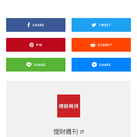
SHARE
TWEET
PIN
SUBMIT
SHARE
SHARE
理財週刊