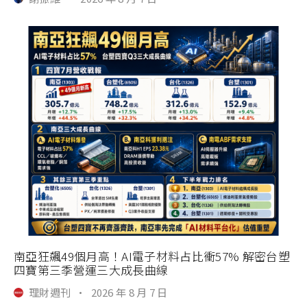
南亞狂飆49個月高！AI電子材料占比衝57% 解密台塑
四寶第三季營運三大成長曲線
理財週刊
·
2026 年 8 月 7 日