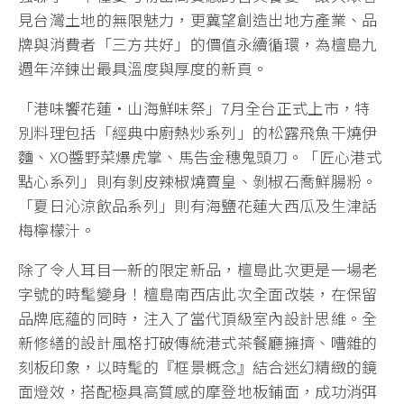
見台灣土地的無限魅力，更冀望創造出地方產業、品
牌與消費者「三方共好」的價值永續循環，為檀島九
週年淬鍊出最具溫度與厚度的新頁。
「港味饗花蓮・山海鮮味祭」7月全台正式上市，特
別料理包括「經典中廚熱炒系列」的松露飛魚干燒伊
麵、XO醬野菜爆虎掌、馬告金穗鬼頭刀。「匠心港式
點心系列」則有剝皮辣椒燒賣皇、剝椒石喬鮮腸粉。
「夏日沁涼飲品系列」則有海鹽花蓮大西瓜及生津話
梅檸檬汁。
除了令人耳目一新的限定新品，檀島此次更是一場老
字號的時髦變身！檀島南西店此次全面改裝，在保留
品牌底蘊的同時，注入了當代頂級室內設計思維。全
新修繕的設計風格打破傳統港式茶餐廳擁擠、嘈雜的
刻板印象，以時髦的『框景概念』結合迷幻精緻的鏡
面燈效，搭配極具高質感的摩登地板鋪面，成功消弭