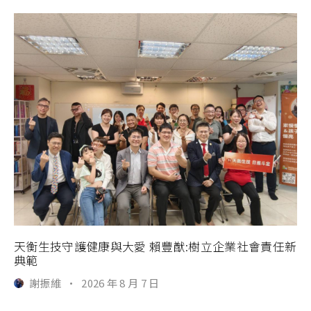
天衡生技守護健康與大愛 賴豐猷:樹立企業社會責任新
典範
謝振維
·
2026 年 8 月 7 日