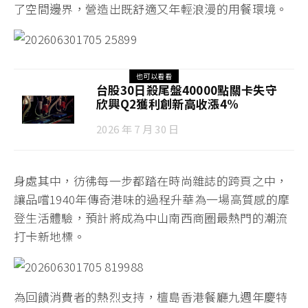
了空間邊界，營造出既舒適又年輕浪漫的用餐環境。
也可以看看
台股30日殺尾盤40000點關卡失守
欣興Q2獲利創新高收漲4%
2026 年 7 月 30 日
身處其中，彷彿每一步都踏在時尚雜誌的跨頁之中，
讓品嚐1940年傳奇港味的過程升華為一場高質感的摩
登生活體驗，預計將成為中山南西商圈最熱門的潮流
打卡新地標。
為回饋消費者的熱烈支持，檀島香港餐廳九週年慶特