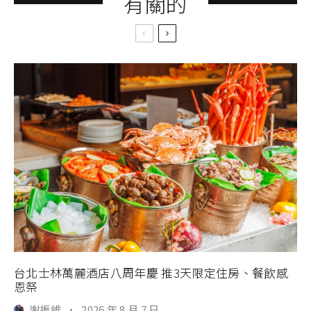
有關的
台北士林萬麗酒店八周年慶 推3天限定住房、餐飲感
恩祭
謝振維
·
2026 年 8 月 7 日