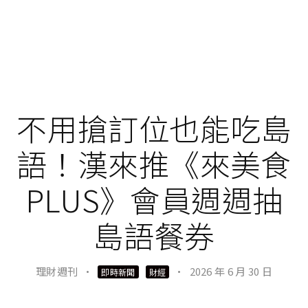
不用搶訂位也能吃島
語！漢來推《來美食
PLUS》會員週週抽
島語餐券
理財週刊
·
·
2026 年 6 月 30 日
即時新聞
財經