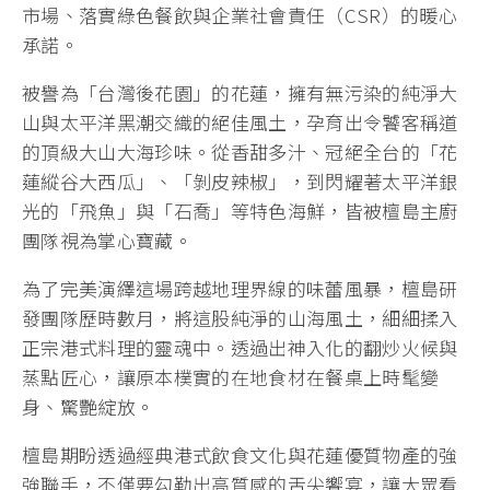
市場、落實綠色餐飲與企業社會責任（CSR）的暖心
承諾。
被譽為「台灣後花園」的花蓮，擁有無污染的純淨大
山與太平洋黑潮交織的絕佳風土，孕育出令饕客稱道
的頂級大山大海珍味。從香甜多汁、冠絕全台的「花
蓮縱谷大西瓜」、「剝皮辣椒」，到閃耀著太平洋銀
光的「飛魚」與「石喬」等特色海鮮，皆被檀島主廚
團隊視為掌心寶藏。
為了完美演繹這場跨越地理界線的味蕾風暴，檀島研
發團隊歷時數月，將這股純淨的山海風土，細細揉入
正宗港式料理的靈魂中。透過出神入化的翻炒火候與
蒸點匠心，讓原本樸實的在地食材在餐桌上時髦變
身、驚艷綻放。
檀島期盼透過經典港式飲食文化與花蓮優質物產的強
強聯手，不僅要勾勒出高質感的舌尖饗宴，讓大眾看