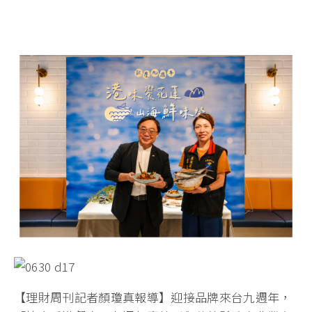
【理財周刊記者顏瓊真報導】迎接品牌來台九週年，