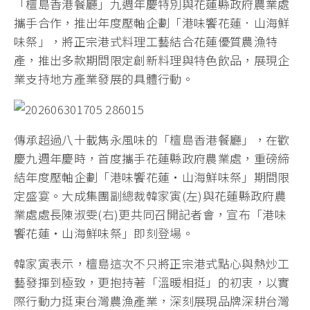
「檀島香港餐廳」九週年慶特別與花蓮縣政府農業處
攜手合作，推出年度壓軸企劃「港味饗花蓮．山海鮮
味祭」，將正宗港式料理工藝結合花蓮優質農漁特
產，推出多款期間限定創新料理與特色飲品，展現企
業支持地方產業發展的具體行動。
傳承超過八十載雋永風味的「檀島香港餐廳」，在歡
慶九週年慶時，首度攜手花蓮縣政府農業處，重磅締
結年度壓軸企劃「港味饗花蓮‧山海鮮味祭」期間限
定盛宴。大成集團副總裁韓家寅(左)與花蓮縣政府農
業處處長陳淑雯(右)更共同召開記者會，宣布「港味
饗花蓮・山海鮮味祭」即刻登場。
韓家寅表示，檀島這次不只將正宗港式點心與熱炒工
藝發揮到極致，更抱持著「溫暖相挺」的初衷，以實
際行動力挺東台灣農漁產業，深刻展現品牌深耕台灣