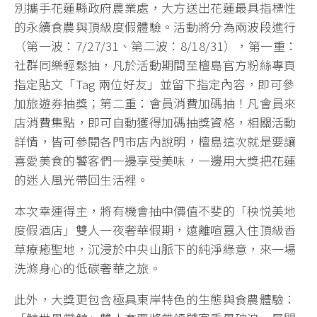
別攜手花蓮縣政府農業處，大方送出花蓮最具指標性
的永續食農與頂級度假體驗。活動將分為兩波段進行
（第一波：7/27/31、第二波：8/18/31），第一重：
社群同樂輕鬆抽，凡於活動期間至檀島官方粉絲專頁
指定貼文「Tag 兩位好友」並留下指定內容，即可參
加旅遊券抽獎；第二重：會員消費加碼抽！凡會員來
店消費集點，即可自動獲得加碼抽獎資格，相關活動
詳情，皆可參閱各門市店內說明，檀島這次就是要讓
喜愛美食的饕客們一邊享受美味，一邊用大獎把花蓮
的迷人風光帶回生活裡。
本次幸運得主，將有機會抽中價值不斐的「秧悦美地
度假酒店」雙人一夜奢華假期，遠離喧囂入住頂級香
草療癒聖地，沉浸於中央山脈下的純淨綠意，來一場
洗滌身心的低碳奢華之旅。
此外，大獎更包含極具東岸特色的生態與食農體驗：