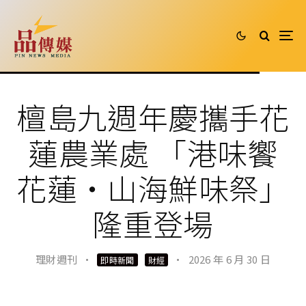
檀島九週年慶攜手花
蓮農業處 「港味饗
花蓮・山海鮮味祭」
隆重登場
理財週刊
·
·
2026 年 6 月 30 日
即時新聞
財經