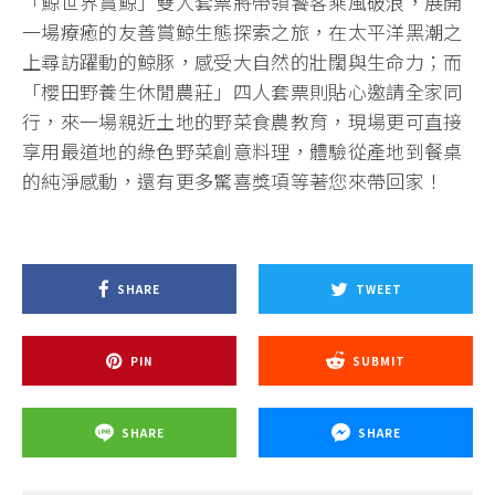
「鯨世界賞鯨」雙人套票將帶領饕客乘風破浪，展開
一場療癒的友善賞鯨生態探索之旅，在太平洋黑潮之
上尋訪躍動的鯨豚，感受大自然的壯闊與生命力；而
「櫻田野養生休閒農莊」四人套票則貼心邀請全家同
行，來一場親近土地的野菜食農教育，現場更可直接
享用最道地的綠色野菜創意料理，體驗從產地到餐桌
的純淨感動，還有更多驚喜獎項等著您來帶回家！
SHARE
TWEET
PIN
SUBMIT
SHARE
SHARE