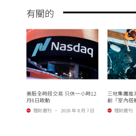
有關的
美股全時段交易 只休一小時12
三地集團推
月6日啟動
創「室內搭
理財週刊
·
2026 年 8 月 7 日
理財週刊