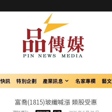
樂快訊
特別企劃
產業訊息
名家專欄
藝文
富喬(1815)玻纖喊漲 類股受惠