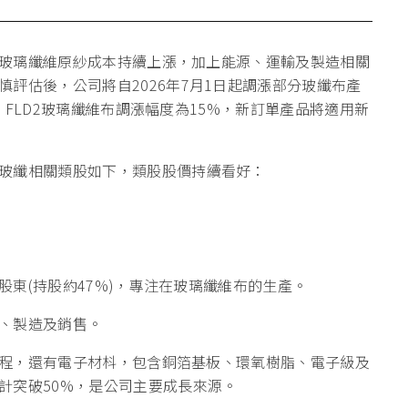
近期玻璃纖維原紗成本持續上漲，加上能源、運輸及製造相關
評估後，公司將自2026年7月1日起調漲部分玻纖布產
%，FLD2玻璃纖維布調漲幅度為15%，新訂單產品將適用新
玻纖相關類股如下，類股股價持續看好：
大股東(持股約47%)，專注在玻璃纖維布的生產。
產、製造及銷售。
電工程，還有電子材枓，包含銅箔基板、環氧樹脂、電子級及
計突破50%，是公司主要成長來源。