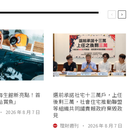
海生館新亮點！首
選前承諾社宅十三萬戶，上任
船賞魚」
後剩三萬，社會住宅推動聯盟
等組織共同譴責賴政府棄毀政
·
2026 年 8 月 7 日
見
理財週刊
·
2026 年 8 月 7 日