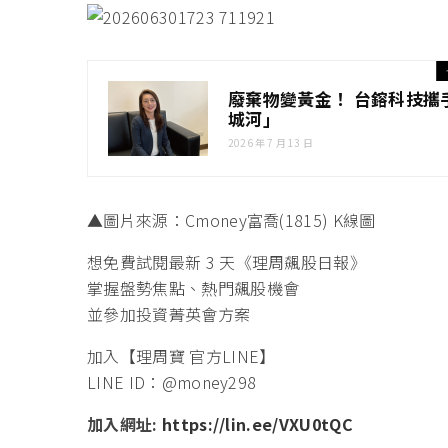
廢棄物變黃金！ 台鎔科技攜
城河」
2026 年 7 月 13 日
▲圖片來源：Cmoney富喬(1815) K線圖
想免費試閱最新 3 天《理周飆股日報》
掌握盤勢焦點、熱門飆股機會
並參加投資菁英會方案
加入【理周寶 官方LINE】
LINE ID：@money298
加入網址:
https://lin.ee/VXU0tQC