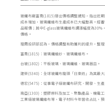
玻纖布廠富喬(1815)發出價格調整通知，指出
成本增加，玻璃纖維布生產成本已大幅墊高。經審慎
品報價；其中E-glass玻璃纖維布調漲幅度為30
價格。
理周投研部認為，價格調整有助獲利的提升，整理
富喬(1815)：玻璃纖維紗、玻璃纖維布。
台玻(1802)：平板玻璃、玻璃纖維、玻璃器皿。
建榮(5340)：全球玻纖布龍頭「日東紡」為其最
德宏(5475)：從事電子級玻纖布研究、開發、生
南亞(1303)：塑膠原料及加工、聚酯產品、機
工業級玻璃纖維布等，電子材料今年營收占比，預