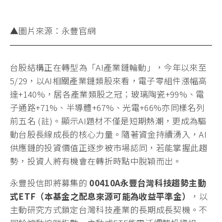
▲圖片來源：永豐官網
台股結構正在轉型為「AI產業鏈輪動」，今年以來至
5/29，以AI相關產業鏈類股來看，電子零組件漲幅高
達+140%，居各產業類股之冠；玻璃陶瓷+99%、電
子通路+71%、半導體+67%、光電+66%亦同樣名列
前五名 (註)。顯示AI題材不僅是短期熱潮，更成為驅
動台股長線成長的核心力量。隨著資金持續湧入，AI
供應鏈的投資價值正逐步被市場認同，若能掌握此趨
勢，投資人將有機會在轉折時點中脫穎而出。
永豐投信即將募集的
00410A永豐台灣科技趨勢主動
式ETF（本基金之配息來源可能為收益平準金）
，以
主動研究方式鎖定台灣科技產業的長期成長契機。不