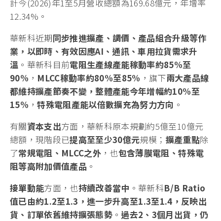
計今(2026)年1至5月營收總額為169.68億元，年增率
12.34%。
華新科近期
同步推進擴產、調價、產品組合升級等作
業，以即時、有效因應
AI
、通訊、車用拉貨需求升
溫
。華新科目前
電阻生產線產能稼動率約
85%
至
90%
，
MLCC
稼動率約
80%
至
85%
，旗下
兩大產品線
都維持擴產節奏不變，整體產能今年增幅約
10%
至
15%
，
特殊電阻產能以倍數擴充為努力方向
。
有關
資本支出
方面，華新科原本規劃約5億至10億元
總額，現階段已
提高至至少
30
億元
規模；
擴產重點
除
了
常規電阻、
MLCC
之外
，也
包含薄膜電阻、特殊電
阻等高附加價值產品
。
接單動能
方面，也
持續改善當中
。華新科
B/B Ratio
值已由約
1.2
至
1.3
，進一步升高至
1.3
至
1.4
，反映出
貨、訂單依舊維持擴張態勢
。
過去
2
、
3
個月出貨，仍