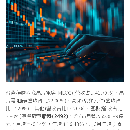
台灣積層陶瓷晶片電容(MLCC)(營收占比41.70%)、晶
片電阻器(營收占比22.00%)、高頻/射頻元件(營收占
比17.20%)、其他(營收占比14.20%)、圓板(營收占比
3.90%)專業廠
華新科
(2492)
，公布5月營收為36.99億
元，月增率-0.14%，年增率16.48%，連3月年增；累