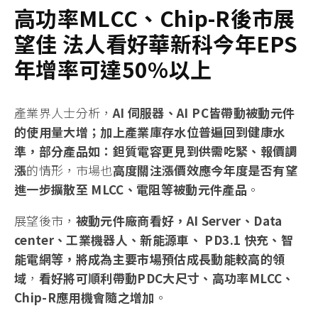
高功率
MLCC
、
Chip-R
後市展
望佳
法人
看好華新科今年
EPS
年增率可達
50%
以上
產業界人士分析，
AI
伺服器、
AI PC
皆帶動被動元件
的使用量大增；加上產業庫存水位普遍回到健康水
準，部分產品如：鉭質電容更見到供需吃緊、報價調
漲
的情形，市場也
高度關注漲價效應
今
年度是否有望
進一步擴散至
MLCC
、電阻等被動元件產品
。
展望後市，
被動元件廠商看好，
AI Server
、
Data
center
、工業機器人、新能源車、
PD3.1
快充、智
能電網等，將成為主要市場預估成長動能較高的領
域
，
看好將可順利帶動
PDC
大尺寸、高功率
MLCC
、
Chip-R
應用機會隨之增加
。