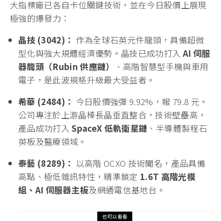
大指標廠已各自卡位關鍵技術，並在今日股價上展現
極強的爆發力：
晶技 (3042)：
作為全球石英元件龍頭，具備超微
型化與強大規體經濟優勢。晶技已成功打入
AI 伺服
器龍頭（Rubin 供應鏈）
、高階智慧型手機與車用
電子，是此波規格升級最大受益者。
希華 (2484)：
今日股價強彈 9.92%，報 79.8 元。
公司專注於上游晶棒長晶垂直整合，技術壁壘高，
產品成功打入
SpaceX 低軌衛星鏈
、半導體製程石
英板及醫療領域。
泰藝 (8289)：
以高階 OCXO 技術聞名，產品具備
高點、極低雜訊特性，精準鎖定
1.6T 高階光模
組、AI 伺服器主板
及網通電信基地台。
也可以看看