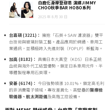
白鹿化身摩登繆思 演繹JIMMY
CHOO秋季BAR HOBO系列
2025 年 8 月 30 日
台嘉碩 (3221)：
擁抱「石英＋SAW 濾波器」雙平
台技術與玻璃封裝工藝。產品應用於網通、車用工
業通訊，並積極跨入先進封裝（FOPLP）新藍海。
加高 (8182)：
具備日本大真空（KDS）日系正統
血統與海外代工結盟優勢，鎖定日系車用元件、半
導體製程專用石英環。
安碁 (6174)：
今日強勢領漲 10.01%，鎖定高毛利
的非消費電子領域，專攻差異化、高壁壘的
醫療檢
驗儀器、航太測距儀
及高階工控設備。
面對 MEMS 替代威脅：台廠靠「高階客製