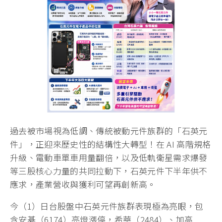
過去被市場視為低調、傳統被動元件族群的「石英元
件」，正迎來歷史性的結構性大轉型！在 AI 高階規格
升級、電動車單車用量翻倍，以及低軌衛星需求爆發
等三股核心力量的共同拉動下，石英元件下半年供不
應求，產業營收與獲利可望再創新高。
今（1）日台股盤中石英元件族群表現極為亮眼，包
含安碁（6174）亮燈漲停，希華（2484）、加高