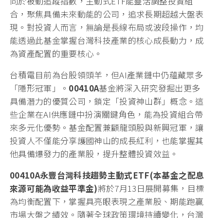
同於被動追蹤指數，主動式ETF能靈活調整投資組
合，聚焦具備未來動能的公司，追求長期超越大盤表
現。對投資人而言，無論是長線布局或波段操作，均
能透過此基金掌握台灣科技產業的核心成長動力，成
為資產配置的重要核心。
台積電目前為台股領頭羊，但AI產業鏈中仍蘊藏眾多
「隱形冠軍」。
00410A
基金將深入研究發掘出更多
具備潛力的優質公司，鎖定「投資神山群」概念。這
些企業在AI供應鏈中扮演關鍵角色，能為投資組合帶
來多元化優勢。基金配置兼顧龍頭股與新興冠軍，讓
投資人不僅能分享護國神山的成長紅利，也能掌握其
他具備爆發力的產業股，提升整體投資效益。
00410A
永豐台灣科技趨勢主動式ETF(本基金之配息
來源可能為收益平準金)
將於7月13日展開募集，目標
為均衡配置下，掌握具亮眼表現之產業股、期能跑贏
市場大盤之績效。隨著全球政策環境持續變化，台灣