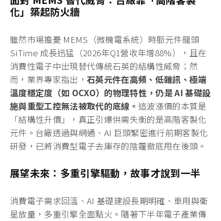
化」築起防火牆
雖然市場擔憂 MEMS（微機電系統）時脈元件龍頭
SiTime 成長迅猛（2026年Q1營收年增88%），且在
消費性電子中出現替代傳統石英的結構性威脅；然
而，業界專家指出，
石英元件在高頻、低雜訊、極端
溫度穩定度（如 OCXO）的物理特性，仍是 AI 基礎設
施與重型工控無法被取代的底線。
這波漲價的本質是
「結構性升價」，真正引爆供需失衡的是高階客製化
元件。台廠透過與網通、AI 巨頭緊密進行前期客製化
研發，已將消費型電子去庫存的陰霾徹底甩在後頭。
展望未來：多重引擎驅動，故事才說到一半
消費電子需求回溫、AI 基礎建設長期明確、車用與衛
星放量，多重引擎全面點火。隨著下半年電子產業傳