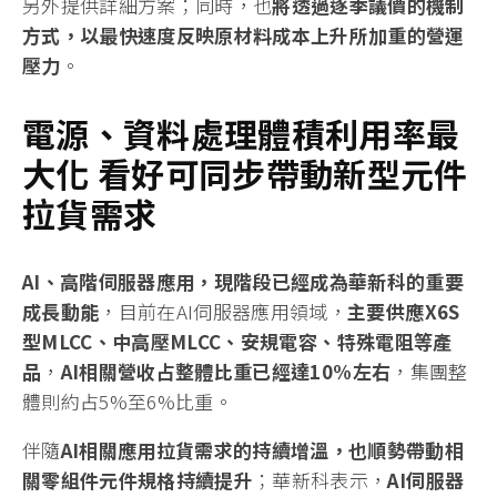
另外提供詳細方案；同時，也
將透過逐季議價的機制
方式，以最快速度反映原材料成本上升所加重的營運
壓力
。
電源、資料處理體積利用率最
大化
看好可
同步帶動新型元件
拉貨需求
AI
、高階伺服器應用，現階段已經成為華新科的重要
成長動能
，目前在AI伺服器應用領域，
主要供應
X6S
型
MLCC
、中高壓
MLCC
、安規電容、特殊電阻等產
品
，
AI
相關營收占整體比重已經達
10%
左右
，集團整
體則約占5%至6%比重。
伴隨
AI
相關應用拉貨需求的持續增溫，也順勢帶動相
關零組件元件規格持續提升
；華新科表示，
AI
伺服器