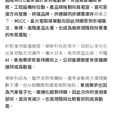
統、工控設備所拉動，產品規格朝向高電容、高可靠
度方向發展
。
終端品牌、供應鏈同步調整庫存
節奏之
下，
MLCC
、晶片電阻接單動向因此持續受到市場關
注
；
車規、高階產品比重，也成為廠商現階段所著重
的布局重點
。
針對後市營運展望，華新科先前表示，目前以多元化
出貨地點方式運作，擴大日本、馬來西亞出貨；伴隨
AI
、車用需求依舊持續向上，
公司後續
營運
有望繼續
維持成長動能
。
華新科認為，雖然有對等關稅、匯率波動等大環境變
數干擾，但AI相關應用還是相對強勁；
車用需求也因
為汽車電子化、複雜化趨勢持續，因此元件的使用量
部份，並沒有減少，也是現階段比較看好的成長動
能
。