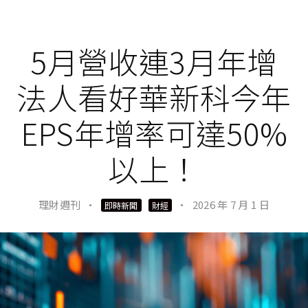
5月營收連3月年增
法人看好華新科今年
EPS年增率可達50%
以上！
理財週刊
·
·
2026 年 7 月 1 日
即時新聞
財經