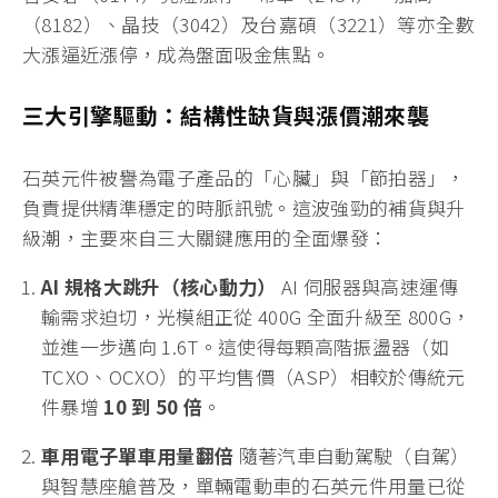
（8182）、晶技（3042）及台嘉碩（3221）等亦全數
大漲逼近漲停，成為盤面吸金焦點。
三大引擎驅動：結構性缺貨與漲價潮來襲
石英元件被譽為電子產品的「心臟」與「節拍器」，
負責提供精準穩定的時脈訊號。這波強勁的補貨與升
級潮，主要來自三大關鍵應用的全面爆發：
AI 規格大跳升（核心動力）
AI 伺服器與高速運傳
輸需求迫切，光模組正從 400G 全面升級至 800G，
並進一步邁向 1.6T。這使得每顆高階振盪器（如
TCXO、OCXO）的平均售價（ASP）相較於傳統元
件暴增
10 到 50 倍
。
車用電子單車用量翻倍
隨著汽車自動駕駛（自駕）
與智慧座艙普及，單輛電動車的石英元件用量已從