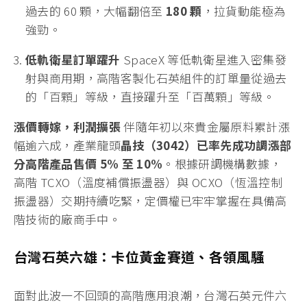
過去的 60 顆，大幅翻倍至
180 顆
，拉貨動能極為
強勁。
低軌衛星訂單躍升
SpaceX 等低軌衛星進入密集發
射與商用期，高階客製化石英組件的訂單量從過去
的「百顆」等級，直接躍升至「百萬顆」等級。
漲價轉嫁，利潤擴張
伴隨年初以來貴金屬原料累計漲
幅逾六成，產業龍頭
晶技（3042）已率先成功調漲部
分高階產品售價 5% 至 10%
。根據研調機構數據，
高階 TCXO（溫度補償振盪器）與 OCXO（恆溫控制
振盪器）交期持續吃緊，定價權已牢牢掌握在具備高
階技術的廠商手中。
台灣石英六雄：卡位黃金賽道、各領風騷
面對此波一不回頭的高階應用浪潮，台灣石英元件六