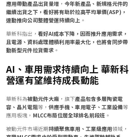
應用帶動產品出貨量增
，
今
年新產品、新規格元件的
繼續出貨之下，看好將有助於拉高平均單價
(ASP)
，
連動推向公司整體營運持續向上
。
華新科指出，
看好
AI
成本下降，因而推升應用需求，
且電源、資料處理體積利用率最大化，也將會同步帶
動新型元件拉貨需求
。
AI
、車用需求持續向上
華新科
營運有望維持成長動能
華新科為
被動元件大廠
，旗下
產品包含多層陶瓷電
容、晶片電阻
等，
供應手機、車用電子、工業設備
等
應用板塊，
MLCC
布局位居全球排名前段班
。
被動元件市場近期
持續聚焦車用、工業級應用
領域，
高階
MLCC
需求由於受到電動車、先進駕駛輔助系