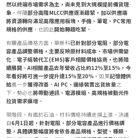
然以終端市場需求為主，尚未見到大規模提前備貨現
象
。伴隨
部分高階
MLCC
供應逐漸趨緊，加以供應端
將資源轉向滿足高階應用板塊，手機、筆電、
PC
常用
規格的供應
，也因此
開始轉趨吃緊
。
有關產品價格方面，華新科
已針對部分電阻、部分電
容產品調整價格，主要反映原材料成本、市場供需變
化
；
電子組裝代工
(EMS)
客戶相關價格協商，也將陸
續展開
。
AI
相關產品去年營收占比約
12%
至
15%
，今
年看好將可進一步提升達
15%
至
20%
。如果
記憶體供
給
進一步
獲得改善
，
AI PC
、邊緣裝置出貨放量
之
下，勢必也
將帶動通訊、電源模組、高規格被動元件
拉貨需求擴增
。
現階段，有鑑於石油、材料價格持續走揚上漲，決議
自
6
月
1
日起，針對電阻、部分電容產品進行價格調
整，具體調整幅度將會依各產品規格、型號、種類
，