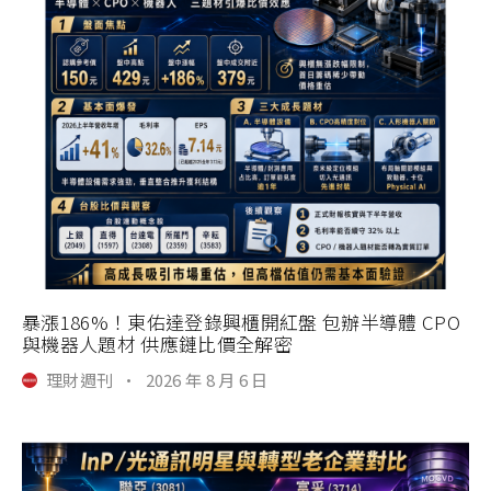
暴漲186%！東佑達登錄興櫃開紅盤 包辦半導體 CPO
與機器人題材 供應鏈比價全解密
理財週刊
·
2026 年 8 月 6 日