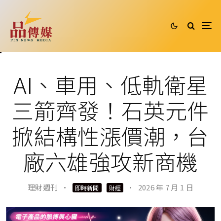
AI、車用、低軌衛星
三箭齊發！石英元件
掀結構性漲價潮，台
廠六雄強攻新商機
理財週刊
·
·
2026 年 7 月 1 日
即時新聞
財經