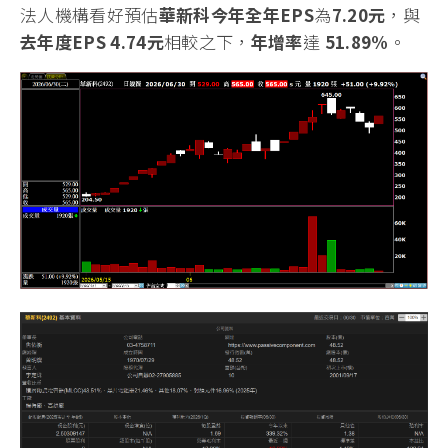
法人機構看好預估
華新科
今
年全年
EPS
為
7.20
元
，與
去年度
EPS
4.74
元
相較之下，
年增率
達
51.89
%
。